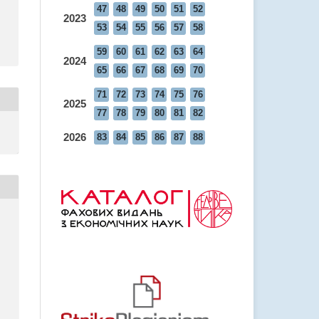
47
48
49
50
51
52
2023
53
54
55
56
57
58
59
60
61
62
63
64
2024
65
66
67
68
69
70
71
72
73
74
75
76
2025
77
78
79
80
81
82
2026
83
84
85
86
87
88