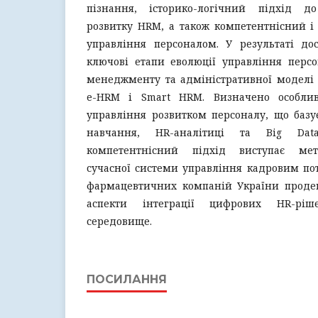
пізнання, історико-логічний підхід д
розвитку HRM, а також компетентнісний і
управління персоналом. У результаті до
ключові етапи еволюції управління персо
менеджменту та адміністративної моделі 
e-HRM і Smart HRM. Визначено особлив
управління розвитком персоналу, що базує
навчання, HR-аналітиці та Big Dat
компетентнісний підхід виступає мет
сучасної системи управління кадровим по
фармацевтичних компаній України проде
аспекти інтеграції цифрових HR-рі
середовище.
ПОСИЛАННЯ