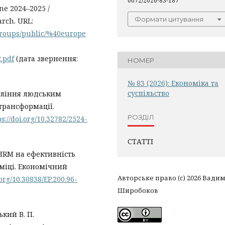
0072/2026-83-187
ine 2024–2025 /
Формати цитування
arch. URL:
5/groups/public/%40europe
.pdf
(дата звернення:
НОМЕР
№ 83 (2026): Економіка та
суспільство
авління людським
трансформації.
РОЗДІЛ
ps://doi.org/10.32782/2524-
СТАТТІ
t HRM на ефективність
міці. Економічний
Авторське право (c) 2026 Вади
.org/10.30838/EP.200.96-
Широбоков
ький В. П.