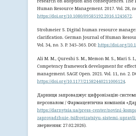
research on adoption and consequences. The I
Human Resource Management. 2017. Vol. 28, no. 
https://doi.org/10.1080/09585192.2016.1245672
.
Strohmeier S. Digital human resource manage
clarification. German Journal of Human Reso
Vol. 34, no. 3. P. 345–365. DOI:
https://doi.org/1
Ali M. M., Qureshi S. M., Memon M. S., Mari S. I
Competency framework development for effec
management. SAGE Open. 2021. Vol. 11, no. 2. D
https://doi.org/10.1177/21582440211006124
.
Дарниця запроваджує цифровізацію систем
персоналом / Фармацевтична компанія «Дарн
https://darnytsia.ua/press-center/novini-komp
zaprovadzhuie-tsifrovizatsiyu-sistemi-uprav
звернення: 27.02.2026).