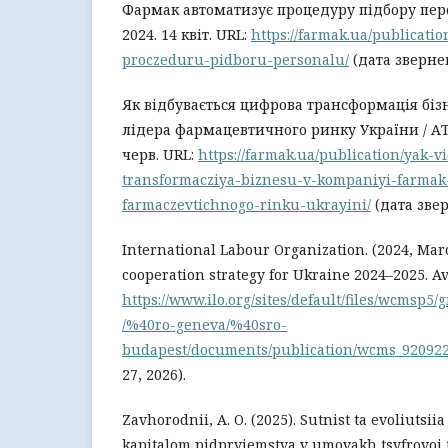
Фармак автоматизує процедуру підбору перс
2024. 14 квіт. URL:
https://farmak.ua/publicati
proczeduru-pidboru-personalu/
(дата звернен
Як відбувається цифрова трансформація бізн
лідера фармацевтичного ринку України / АТ 
черв. URL:
https://farmak.ua/publication/yak-v
transformacziya-biznesu-v-kompaniyi-farmak-
farmaczevtichnogo-rinku-ukrayini/
(дата звер
International Labour Organization. (2024, Marc
cooperation strategy for Ukraine 2024–2025. Ava
https://www.ilo.org/sites/default/files/wcmsp
/%40ro-geneva/%40sro-
budapest/documents/publication/wcms_920922
27, 2026).
Zavhorodnii, A. O. (2025). Sutnist ta evoliutsi
kapitalom pidpryiemstva v umovakh tsyfrovoi 