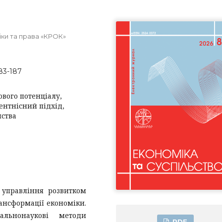
ки та права «КРОК»
-83-187
вого потенціалу,
ентнісний підхід,
мства
 управління розвитком
ансформації економіки.
альнонаукові методи
PDF