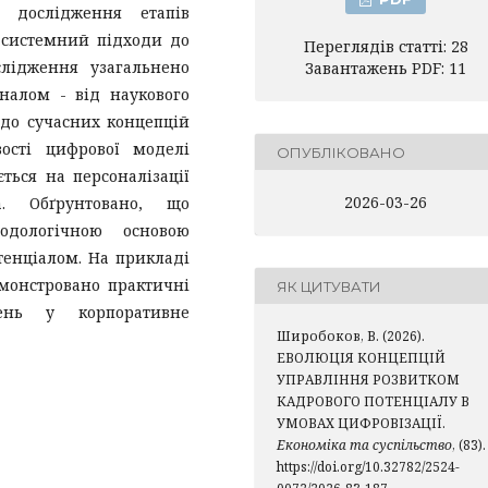
о дослідження етапів
 системний підходи до
Переглядів статті: 28
слідження узагальнено
Завантажень PDF: 11
налом - від наукового
до сучасних концепцій
ості цифрової моделі
ОПУБЛІКОВАНО
ться на персоналізації
2026-03-26
a. Обґрунтовано, що
одологічною основою
тенціалом. На прикладі
монстровано практичні
ЯК ЦИТУВАТИ
шень у корпоративне
Широбоков, В. (2026).
ЕВОЛЮЦІЯ КОНЦЕПЦІЙ
УПРАВЛІННЯ РОЗВИТКОМ
КАДРОВОГО ПОТЕНЦІАЛУ В
УМОВАХ ЦИФРОВІЗАЦІЇ.
Економіка та суспільство
, (83).
https://doi.org/10.32782/2524-