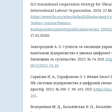
ILO transitional cooperation strategy for Ukra
International Labour Organization. 2024. 22 M
https://www.ilo.org/sites/default/files/wcmsp
/%40ro-geneva/%40sro-
budapest/documents/publication/wcms_920922
27.02.2026).
Завгородній А. О. Сутність та еволюція упр
капіталом підприємства в умовах цифрової 
Економіка та суспільство. 2025. № 74. DOI:
htt
0072/2025-74-23
.
Саркісян Н. А., Гарафонова О. І. Вплив Smar
HR-системи підприємства в цифровій еконо
простір. 2025. № 200. С. 96–101. DOI:
https://doi
101
.
Ведерніков М. Д., Базалійська Н. П., Базалійс