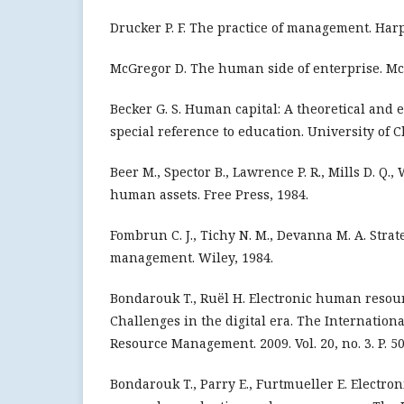
Drucker P. F. The practice of management. Har
McGregor D. The human side of enterprise. Mc
Becker G. S. Human capital: A theoretical and 
special reference to education. University of C
Beer M., Spector B., Lawrence P. R., Mills D. Q.
human assets. Free Press, 1984.
Fombrun C. J., Tichy N. M., Devanna M. A. Str
management. Wiley, 1984.
Bondarouk T., Ruël H. Electronic human reso
Challenges in the digital era. The Internatio
Resource Management. 2009. Vol. 20, no. 3. P. 5
Bondarouk T., Parry E., Furtmueller E. Electro