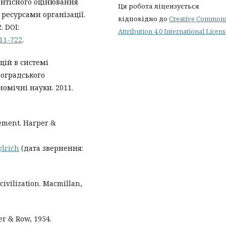
ентісного оцінювання
Ця робота ліцензується
ресурсами організації.
відповідно до
Creative Common
. DOI:
Attribution 4.0 International Licen
711-722
.
цій в системі
воградського
номічні науки. 2011.
gement. Harper &
ylrich
(дата звернення:
ivilization. Macmillan,
er & Row, 1954.