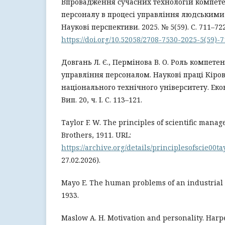
Впровадження сучасних технологій компет
персоналу в процесі управління людськими 
Наукові перспективи. 2025. № 5(59). С. 711–722
https://doi.org/10.52058/2708-7530-2025-5(59)-
Довгань Л. Є., Пермінова В. О. Роль компетен
управління персоналом. Наукові праці Кіро
національного технічного університету. Еко
Вип. 20, ч. І. С. 113–121.
Taylor F. W. The principles of scientific mana
Brothers, 1911. URL:
https://archive.org/details/principlesofscie00ta
27.02.2026).
Mayo E. The human problems of an industrial c
1933.
Maslow A. H. Motivation and personality. Harp