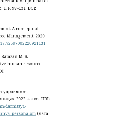
nternational Journal of
1. P. 98–131. DOI:
ment: A conceptual
urce Management. 2020.
0.1177/2397002220921131
.
., Ramzan M. B.
tive human resource
OI:
и управління
иця». 2022. 4 лют. URL:
an/darnitsya-
linnya-personalom
(дата