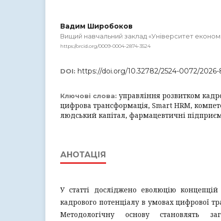
Вадим Широбоков
Вищий навчальний заклад «Університет економі
https://orcid.org/0009-0004-2874-3524
https://doi.org/10.32782/2524-0072/2026
DOI:
управління розвитком кадро
Ключові слова:
цифрова трансформація, Smart HRM, компет
людський капітал, фармацевтичні підприє
АНОТАЦІЯ
У статті досліджено еволюцію концепцій
кадрового потенціалу в умовах цифрової тр
Методологічну основу становлять заг