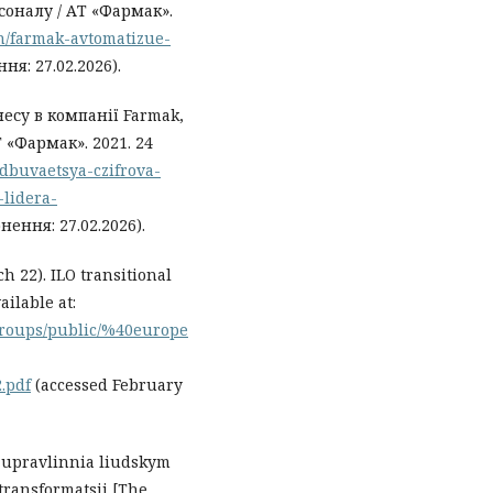
оналу / АТ «Фармак».
on/farmak-avtomatizue-
ня: 27.02.2026).
есу в компанії Farmak,
«Фармак». 2021. 24
idbuvaetsya-czifrova-
lidera-
нення: 27.02.2026).
h 22). ILO transitional
ilable at:
5/groups/public/%40europe
.pdf
(accessed February
ia upravlinnia liudskym
transformatsii [The