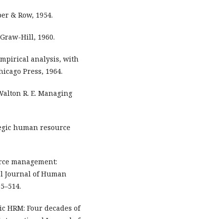
per & Row, 1954.
Graw-Hill, 1960.
empirical analysis, with
hicago Press, 1964.
, Walton R. E. Managing
ategic human resource
urce management:
nal Journal of Human
05–514.
nic HRM: Four decades of