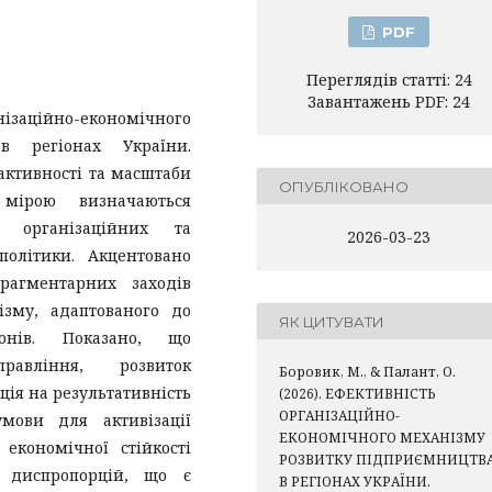
PDF
Переглядів статті: 24
Завантажень PDF: 24
ізаційно-економічного
в регіонах України.
активності та масштаби
ОПУБЛІКОВАНО
 мірою визначаються
, організаційних та
2026-03-23
політики. Акцентовано
рагментарних заходів
ізму, адаптованого до
ЯК ЦИТУВАТИ
іонів. Показано, що
равління, розвиток
Боровик, М., & Палант, О.
ція на результативність
(2026). ЕФЕКТИВНІСТЬ
ОРГАНІЗАЦІЙНО-
мови для активізації
ЕКОНОМІЧНОГО МЕХАНІЗМУ
економічної стійкості
РОЗВИТКУ ПІДПРИЄМНИЦТВ
х диспропорцій, що є
В РЕГІОНАХ УКРАЇНИ.