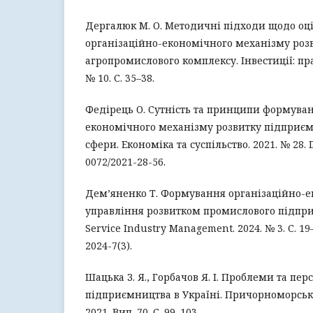
Дергалюк М. О. Методичні підходи щодо о
організаційно-економічного механізму роз
агропромислового комплексу. Інвестиції: пра
№ 10. С. 35–38.
Федірець О. Сутність та принципи формуван
економічного механізму розвитку підприєм
сфери. Економіка та суспільство. 2021. № 28. D
0072/2021-28-56.
Дем’яненко Т. Формування організаційно-
управління розвитком промислового підпри
Service Industry Management. 2024. № 3. С. 19–
2024-7(3).
Шацька З. Я., Горбачов Я. І. Проблеми та пе
підприємництва в Україні. Причорноморські
2021. Вип. 70. С. 99–103.