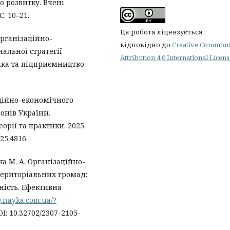
о розвитку. Вчені
С. 10–21.
Ця робота ліцензується
організаційно-
відповідно до
Creative Common
альної стратегії
Attribution 4.0 International Licen
міка та підприємництво.
ційно-економічного
онів України.
орії та практики. 2025.
025.4816.
ка М. А. Організаційно-
територіальних громад:
ність. Ефективна
.nayka.com.ua/?
OI: 10.32702/2307-2105-