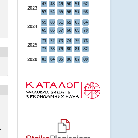
47
48
49
50
51
52
2023
53
54
55
56
57
58
59
60
61
62
63
64
2024
65
66
67
68
69
70
71
72
73
74
75
76
2025
77
78
79
80
81
82
2026
83
84
85
86
87
88
А