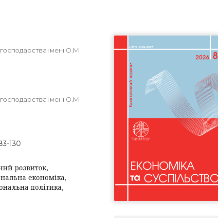
 господарства імені О.М.
 господарства імені О.М.
83-130
ний розвиток,
ональна економіка,
іональна політика,