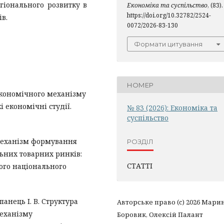
гіонального розвитку в
Економіка та суспільство
, (83).
https://doi.org/10.32782/2524-
в.
0072/2026-83-130
Формати цитування
НОМЕР
економічного механізму
 економічні студії.
№ 83 (2026): Економіка та
суспільство
 механізм формування
РОЗДІЛ
ьних товарних ринків:
СТАТТІ
ого національного
епанець І. В. Структура
Авторське право (c) 2026 Мари
механізму
Боровик, Олексій Палант