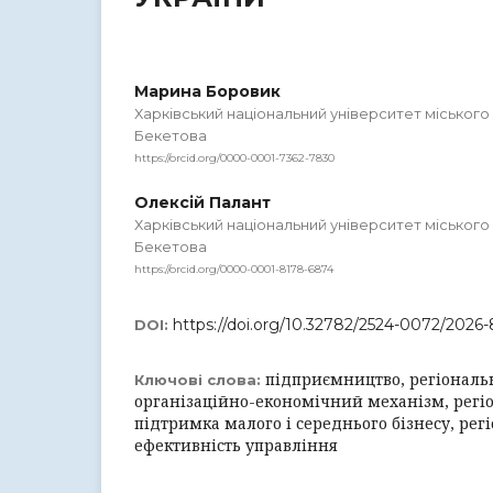
Марина Боровик
Харківський національний університет міського
Бекетова
https://orcid.org/0000-0001-7362-7830
Олексій Палант
Харківський національний університет міського
Бекетова
https://orcid.org/0000-0001-8178-6874
https://doi.org/10.32782/2524-0072/2026-
DOI:
підприємництво, регіональ
Ключові слова:
організаційно-економічний механізм, регі
підтримка малого і середнього бізнесу, рег
ефективність управління