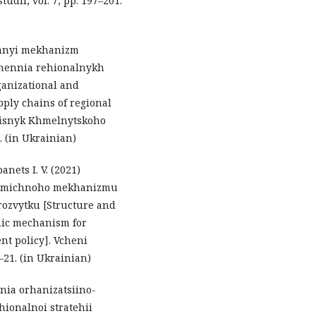
dii, vol. 7, pp. 197–201.
ichnyi mekhanizm
chennia rehionalnykh
ganizational and
ply chains of regional
Visnyk Khmelnytskoho
. (in Ukrainian)
panets I. V. (2021)
onomichnoho mekhanizmu
rozvytku [Structure and
mic mechanism for
t policy]. Vcheni
–21. (in Ukrainian)
nnia orhanizatsiino-
onalnoi stratehii