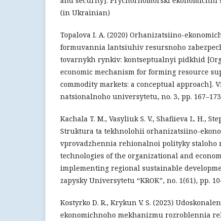
and security]. Prychornomorski ekonomichni stu
(in Ukrainian)
Topalova I. A. (2020) Orhanizatsiino-ekonom
formuvannia lantsiuhiv resursnoho zabezpe
tovarnykh rynkiv: kontseptualnyi pidkhid [Or
economic mechanism for forming resource sup
commodity markets: a conceptual approach]. 
natsionalnoho universytetu, no. 3, pp. 167–173
Kachala T. M., Vasyliuk S. V., Shafiieva L. H., Ste
Struktura ta tekhnolohii orhanizatsiino-ek
vprovadzhennia rehionalnoi polityky staloho 
technologies of the organizational and econo
implementing regional sustainable developmen
zapysky Universytetu “KROK”, no. 1(61), pp. 10
Kostyrko D. R., Krykun V. S. (2023) Udoskonale
ekonomichnoho mekhanizmu rozroblennia rehi