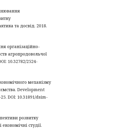
цінювання
витку
ктика та досвід. 2018.
ня організаційно-
ств агропродовольчої
OI: 10.32782/2524-
економічного механізму
ємства. Development
25. DOI: 10.31891/dsim-
рспективи розвитку
 економічні студії.