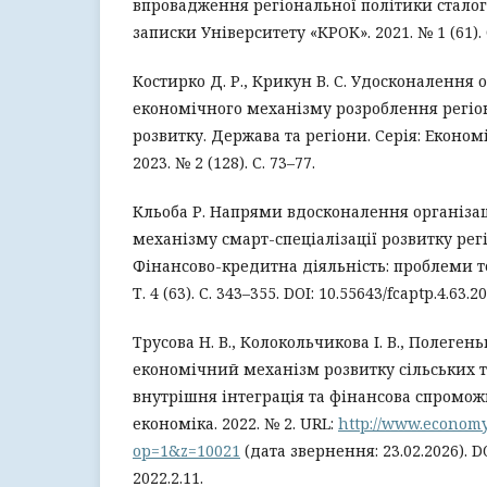
впровадження регіональної політики сталог
записки Університету «КРОК». 2021. № 1 (61). 
Костирко Д. Р., Крикун В. С. Удосконалення 
економічного механізму розроблення регіон
розвитку. Держава та регіони. Серія: Еконо
2023. № 2 (128). С. 73–77.
Кльоба Р. Напрями вдосконалення організа
механізму смарт-спеціалізації розвитку регі
Фінансово-кредитна діяльність: проблеми те
Т. 4 (63). С. 343–355. DOI: 10.55643/fcaptp.4.63.2
Трусова Н. В., Колокольчикова І. В., Полегень
економічний механізм розвитку сільських 
внутрішня інтеграція та фінансова спромож
економіка. 2022. № 2. URL:
http://www.economy
op=1&z=10021
(дата звернення: 23.02.2026). D
2022.2.11.