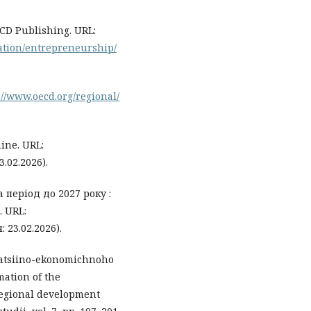
ECD Publishing. URL:
ation/entrepreneurship/
://www.oecd.org/regional/
ine. URL:
.02.2026).
 період до 2027 року :
. URL:
 23.02.2026).
zatsiino-ekonomichnoho
ation of the
egional development