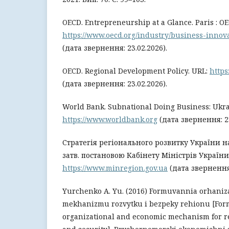
OECD. Entrepreneurship at a Glance. Paris : O
https://www.oecd.org/industry/business-innov
(дата звернення: 23.02.2026).
OECD. Regional Development Policy. URL:
https
(дата звернення: 23.02.2026).
World Bank. Subnational Doing Business: Ukra
https://www.worldbank.org
(дата звернення: 23
Стратегія регіонального розвитку України на
затв. постановою Кабінету Міністрів України
https://www.minregion.gov.ua
(дата звернення:
Yurchenko A. Yu. (2016) Formuvannia orhani
mekhanizmu rozvytku i bezpeky rehionu [Form
organizational and economic mechanism for r