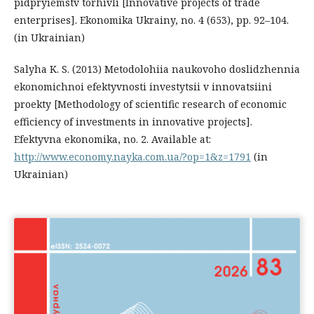
pidpryiemstv torhivli [Innovative projects of trade
enterprises]. Ekonomika Ukrainy, no. 4 (653), pp. 92–104.
(in Ukrainian)
Salyha K. S. (2013) Metodolohiia naukovoho doslidzhennia
ekonomichnoi efektyvnosti investytsii v innovatsiini
proekty [Methodology of scientific research of economic
efficiency of investments in innovative projects].
Efektyvna ekonomika, no. 2. Available at:
http://www.economy.nayka.com.ua/?op=1&z=1791
(in
Ukrainian)