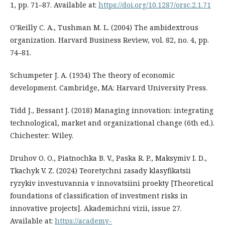
1, pp. 71–87. Available at:
https://doi.org/10.1287/orsc.2.1.71
O’Reilly C. A., Tushman M. L. (2004) The ambidextrous
organization. Harvard Business Review, vol. 82, no. 4, pp.
74–81.
Schumpeter J. A. (1934) The theory of economic
development. Cambridge, MA: Harvard University Press.
Tidd J., Bessant J. (2018) Managing innovation: integrating
technological, market and organizational change (6th ed.).
Chichester: Wiley.
Druhov O. O., Piatnochka B. V., Paska R. P., Maksymiv I. D.,
Tkachyk V. Z. (2024) Teoretychni zasady klasyfikatsii
ryzykiv investuvannia v innovatsiini proekty [Theoretical
foundations of classification of investment risks in
innovative projects]. Akademichni vizii, issue 27.
Available at:
https://academy-