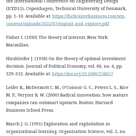
the International Conference on Engineering Design
(ICED11), Copenhagen, Technical University of Denmark,
pp. 1–10. Available at:
https://thebrainybusiness.com/wp-
content/uploads/2022/07/exploit-and-explore.pdf
Fisher I. (1930) The theory of interest. New York:
Macmillan.
Hirshleifer J. (1958) On the theory of optimal investment
decision. Journal of Political Economy, vol. 66, no. 4, pp.
329–352. Available at:
https://doi.org/10.1086/258057
Leifer R., McDermott C. M., O’Connor G. C., Peters L. S., Rice
M. P., Veryzer R. W. (2000) Radical innovation: how mature
companies can outsmart upstarts. Boston: Harvard
Business School Press.
March J. G. (1991) Exploration and exploitation in
organizational learning. Organization Science, vol. 2, no.