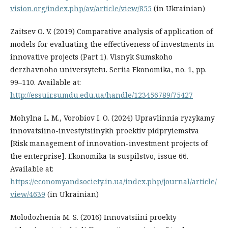
vision.org/index.php/av/article/view/855
(in Ukrainian)
Zaitsev O. V. (2019) Comparative analysis of application of
models for evaluating the effectiveness of investments in
innovative projects (Part 1). Visnyk Sumskoho
derzhavnoho universytetu. Seriia Ekonomika, no. 1, pp.
99–110. Available at:
http://essuir.sumdu.edu.ua/handle/123456789/75427
Mohylna L. M., Vorobiov I. O. (2024) Upravlinnia ryzykamy
innovatsiino-investytsiinykh proektiv pidpryiemstva
[Risk management of innovation-investment projects of
the enterprise]. Ekonomika ta suspilstvo, issue 66.
Available at:
https://economyandsociety.in.ua/index.php/journal/article/
view/4639
(in Ukrainian)
Molodozhenia M. S. (2016) Innovatsiini proekty