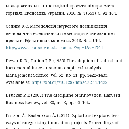
Молодоженя М.С. Інноваційні проекти підприємств
торгівлі. Економіка України. 2016. № 4 (653). С. 92–104.
Салига К.С. Методологія наукового дослідження
економічної ефективності інвестицій в інноваційні
проекти. Ефективна економіка. 2013. № 2. URL:
http://www.economy.nayka.com.ua/?op=1&z=1791
Dewar R. D., Dutton J. E. (1986) The adoption of radical and
incremental innovations: an empirical analysis.
Management Science, vol. 32, no. 11, pp. 1422–1433.
Available at:
https://doi.org/10.1287/mnsc.32.11.1422
Drucker P. F. (2002) The discipline of innovation. Harvard
Business Review, vol. 80, no. 8, pp. 95–103.
Ericson Å., Kastensson Å. (2011) Exploit and explore: two
ways of categorizing innovation projects. Proceedings of