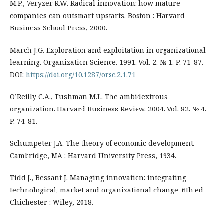
M.P., Veryzer R.W. Radical innovation: how mature
companies can outsmart upstarts. Boston : Harvard
Business School Press, 2000.
March J.G. Exploration and exploitation in organizational
learning. Organization Science. 1991. Vol. 2. № 1. P. 71–87.
DOI:
https://doi.org/10.1287/orsc.2.1.71
O’Reilly C.A., Tushman M.L. The ambidextrous
organization. Harvard Business Review. 2004. Vol. 82. № 4.
P. 74–81.
Schumpeter J.A. The theory of economic development.
Cambridge, MA : Harvard University Press, 1934.
Tidd J., Bessant J. Managing innovation: integrating
technological, market and organizational change. 6th ed.
Chichester : Wiley, 2018.