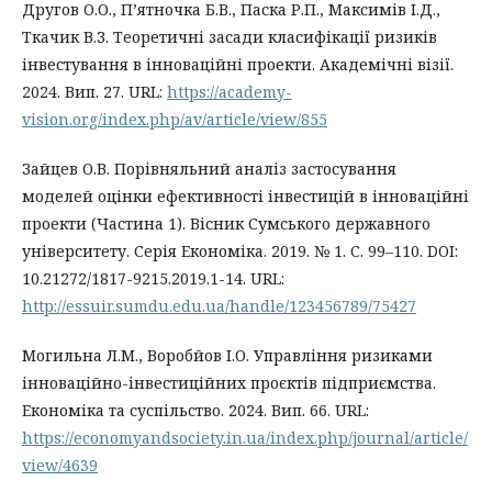
Другов О.О., П’ятночка Б.В., Паска Р.П., Максимів І.Д.,
Ткачик В.З. Теоретичні засади класифікації ризиків
інвестування в інноваційні проекти. Академічні візії.
2024. Вип. 27. URL:
https://academy-
vision.org/index.php/av/article/view/855
Зайцев О.В. Порівняльний аналіз застосування
моделей оцінки ефективності інвестицій в інноваційні
проекти (Частина 1). Вісник Сумського державного
університету. Серія Економіка. 2019. № 1. С. 99–110. DOI:
10.21272/1817-9215.2019.1-14. URL:
http://essuir.sumdu.edu.ua/handle/123456789/75427
Могильна Л.М., Воробйов І.О. Управління ризиками
інноваційно-інвестиційних проєктів підприємства.
Економіка та суспільство. 2024. Вип. 66. URL:
https://economyandsociety.in.ua/index.php/journal/article/
view/4639