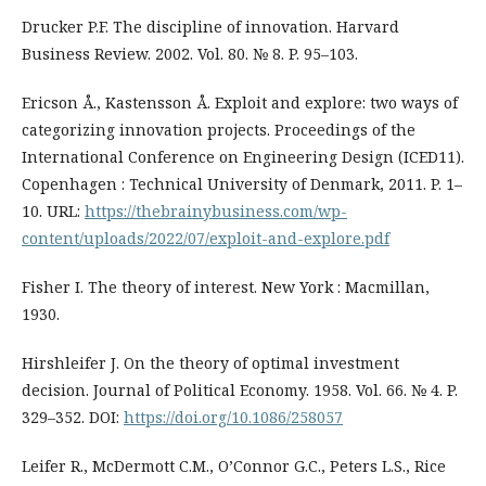
Drucker P.F. The discipline of innovation. Harvard
Business Review. 2002. Vol. 80. № 8. P. 95–103.
Ericson Å., Kastensson Å. Exploit and explore: two ways of
categorizing innovation projects. Proceedings of the
International Conference on Engineering Design (ICED11).
Copenhagen : Technical University of Denmark, 2011. P. 1–
10. URL:
https://thebrainybusiness.com/wp-
content/uploads/2022/07/exploit-and-explore.pdf
Fisher I. The theory of interest. New York : Macmillan,
1930.
Hirshleifer J. On the theory of optimal investment
decision. Journal of Political Economy. 1958. Vol. 66. № 4. P.
329–352. DOI:
https://doi.org/10.1086/258057
Leifer R., McDermott C.M., O’Connor G.C., Peters L.S., Rice