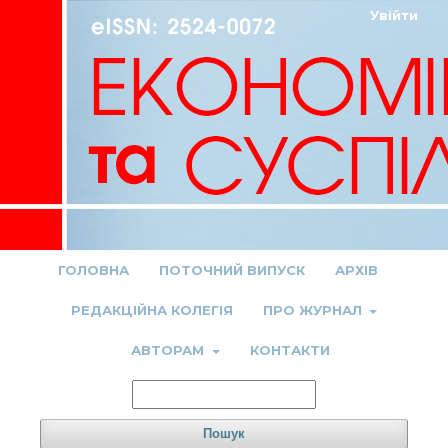
Увійти
ГОЛОВНА
ПОТОЧНИЙ ВИПУСК
АРХІВ
РЕДАКЦІЙНА КОЛЕГІЯ
ПРО ЖУРНАЛ
АВТОРАМ
КОНТАКТИ
Пошук