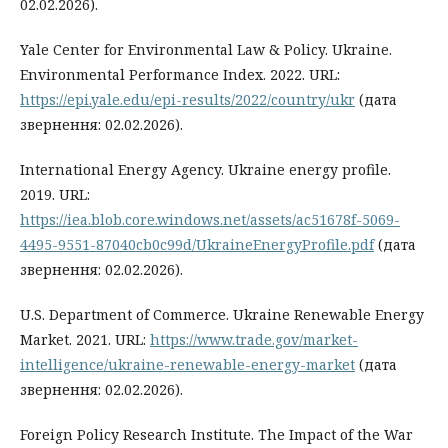
02.02.2026).
Yale Center for Environmental Law & Policy. Ukraine.
Environmental Performance Index. 2022. URL:
https://epi.yale.edu/epi-results/2022/country/ukr
(дата
звернення: 02.02.2026).
International Energy Agency. Ukraine energy profile.
2019. URL:
https://iea.blob.core.windows.net/assets/ac51678f-5069-
4495-9551-87040cb0c99d/UkraineEnergyProfile.pdf
(дата
звернення: 02.02.2026).
U.S. Department of Commerce. Ukraine Renewable Energy
Market. 2021. URL:
https://www.trade.gov/market-
intelligence/ukraine-renewable-energy-market
(дата
звернення: 02.02.2026).
Foreign Policy Research Institute. The Impact of the War