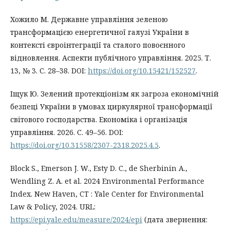
Хожило М. Державне управління зеленою
трансформацією енергетичної галузі України в
контексті євроінтеграції та сталого повоєнного
відновлення. Аспекти публічного управління. 2025. Т.
13, № 3. С. 28–38. DOI:
https://doi.org/10.15421/152527
.
Іщук Ю. Зелений протекціонізм як загроза економічній
безпеці України в умовах циркулярної трансформації
світового господарства. Економіка і організація
управління. 2026. С. 49–56. DOI:
https://doi.org/10.31558/2307-2318.2025.4.5
.
Block S., Emerson J. W., Esty D. C., de Sherbinin A.,
Wendling Z. A. et al. 2024 Environmental Performance
Index. New Haven, CT : Yale Center for Environmental
Law & Policy, 2024. URL:
https://epi.yale.edu/measure/2024/epi
(дата звернення: