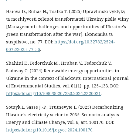
Haiova D., Buhas N., Tsalko T. (2025) Upravlinski vyklyky
ta mozhlyvosti zelenoi transformatsii Ukrainy pislia viiny
[Management challenges and opportunities of Ukraine’s
green transformation after the war]. Ekonomika ta
suspilstvo, no. 77. DOI:
https://doi.org/10.32782/2524-
0072/2025-77-56
.
Shahini E., Fedorchuk M., Hruban V., Fedorchuk V.,
Sadovoy O. (2024) Renewable energy opportunities in
Ukraine in the context of blackouts. International Journal
of Environmental Studies, vol. 81(1), pp. 125–133. DOI:
https://doi.org/10.1080/00207233.2024.2320021
.
Sotnyk I., Sasse J.-P., Trutnevyte E. (2025) Decarbonizing
Ukraine's electricity sector in 2035: Scenario analysis.
Energy and Climate Change, vol. 6, art. 100170. DOI:
https://doi.org/10.1016/j.egycc.2024.100170
.