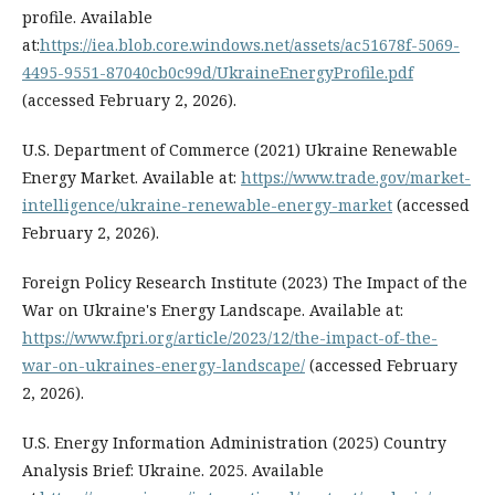
profile. Available
at:
https://iea.blob.core.windows.net/assets/ac51678f-5069-
4495-9551-87040cb0c99d/UkraineEnergyProfile.pdf
(accessed February 2, 2026).
U.S. Department of Commerce (2021) Ukraine Renewable
Energy Market. Available at:
https://www.trade.gov/market-
intelligence/ukraine-renewable-energy-market
(accessed
February 2, 2026).
Foreign Policy Research Institute (2023) The Impact of the
War on Ukraine's Energy Landscape. Available at:
https://www.fpri.org/article/2023/12/the-impact-of-the-
war-on-ukraines-energy-landscape/
(accessed February
2, 2026).
U.S. Energy Information Administration (2025) Country
Analysis Brief: Ukraine. 2025. Available