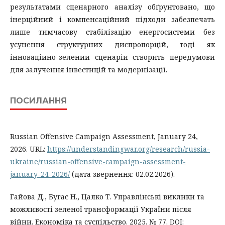
результатами сценарного аналізу обґрунтовано, що
інерційний і компенсаційний підходи забезпечать
лише тимчасову стабілізацію енергосистеми без
усунення структурних диспропорцій, тоді як
інноваційно-зелений сценарій створить передумови
для залучення інвестицій та модернізації.
ПОСИЛАННЯ
Russian Offensive Campaign Assessment, January 24,
2026. URL:
https://understandingwar.org/research/russia-
ukraine/russian-offensive-campaign-assessment-
january-24-2026/
(дата звернення: 02.02.2026).
Гайова Д., Бугас Н., Цалко Т. Управлінські виклики та
можливості зеленої трансформації України після
війни. Економіка та суспільство. 2025. № 77. DOI: