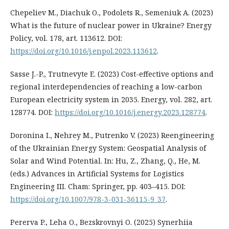
Chepeliev M., Diachuk O., Podolets R., Semeniuk A. (2023)
What is the future of nuclear power in Ukraine? Energy
Policy, vol. 178, art. 113612. DOI:
https://doi.org/10.1016/j.enpol.2023.113612
.
Sasse J.-P., Trutnevyte E. (2023) Cost-effective options and
regional interdependencies of reaching a low-carbon
European electricity system in 2035. Energy, vol. 282, art.
128774. DOI:
https://doi.org/10.1016/j.energy.2023.128774
.
Doronina I., Nehrey M., Putrenko V. (2023) Reengineering
of the Ukrainian Energy System: Geospatial Analysis of
Solar and Wind Potential. In: Hu, Z., Zhang, Q., He, M.
(eds.) Advances in Artificial Systems for Logistics
Engineering III. Cham: Springer, pp. 403–415. DOI:
https://doi.org/10.1007/978-3-031-36115-9_37
.
Pererva P., Leha O., Bezskrovnyi O. (2025) Synerhiia