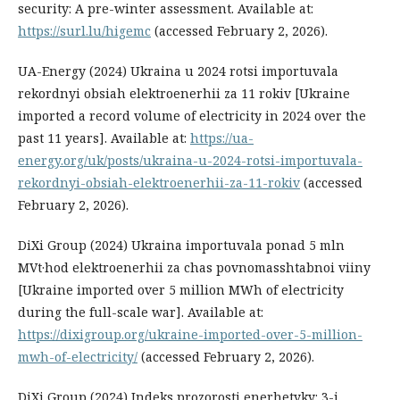
security: A pre-winter assessment. Available at:
https://surl.lu/higemc
(accessed February 2, 2026).
UA-Energy (2024) Ukraina u 2024 rotsi importuvala
rekordnyi obsiah elektroenerhii za 11 rokiv [Ukraine
imported a record volume of electricity in 2024 over the
past 11 years]. Available at:
https://ua-
energy.org/uk/posts/ukraina-u-2024-rotsi-importuvala-
rekordnyi-obsiah-elektroenerhii-za-11-rokiv
(accessed
February 2, 2026).
DiXi Group (2024) Ukraina importuvala ponad 5 mln
MVt·hod elektroenerhii za chas povnomasshtabnoi viiny
[Ukraine imported over 5 million MWh of electricity
during the full-scale war]. Available at:
https://dixigroup.org/ukraine-imported-over-5-million-
mwh-of-electricity/
(accessed February 2, 2026).
DiXi Group (2024) Indeks prozorosti enerhetyky: 3-i