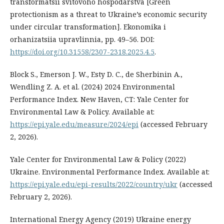
transformatsii svitovoho hospodarstva [Green
protectionism as a threat to Ukraine’s economic security
under circular transformation]. Ekonomika i
orhanizatsiia upravlinnia, pp. 49–56. DOI:
https://doi.org/10.31558/2307-2318.2025.4.5
.
Block S., Emerson J. W., Esty D. C., de Sherbinin A.,
Wendling Z. A. et al. (2024) 2024 Environmental
Performance Index. New Haven, CT: Yale Center for
Environmental Law & Policy. Available at:
https://epi.yale.edu/measure/2024/epi
(accessed February
2, 2026).
Yale Center for Environmental Law & Policy (2022)
Ukraine. Environmental Performance Index. Available at:
https://epi.yale.edu/epi-results/2022/country/ukr
(accessed
February 2, 2026).
International Energy Agency (2019) Ukraine energy