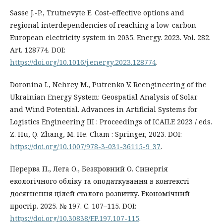
Sasse J.-P., Trutnevyte E. Cost-effective options and
regional interdependencies of reaching a low-carbon
European electricity system in 2035. Energy. 2023. Vol. 282.
Art. 128774. DOI:
https://doi.org/10.1016/j.energy.2023.128774
.
Doronina I., Nehrey M., Putrenko V. Reengineering of the
Ukrainian Energy System: Geospatial Analysis of Solar
and Wind Potential. Advances in Artificial Systems for
Logistics Engineering III : Proceedings of ICAILE 2023 / eds.
Z. Hu, Q. Zhang, M. He. Cham : Springer, 2023. DOI:
https://doi.org/10.1007/978-3-031-36115-9_37
.
Перерва П., Лега О., Безкровний О. Синергія
екологічного обліку та оподаткування в контексті
досягнення цілей сталого розвитку. Економічний
простір. 2025. № 197. С. 107–115. DOI:
https://doi.org/10.30838/EP.197.107-115
.