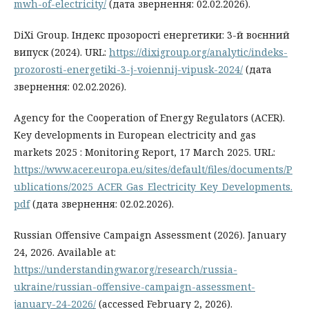
mwh-of-electricity/
(дата звернення: 02.02.2026).
DiXi Group. Індекс прозорості енергетики: 3-й воєнний
випуск (2024). URL:
https://dixigroup.org/analytic/indeks-
prozorosti-energetiki-3-j-voiennij-vipusk-2024/
(дата
звернення: 02.02.2026).
Agency for the Cooperation of Energy Regulators (ACER).
Key developments in European electricity and gas
markets 2025 : Monitoring Report, 17 March 2025. URL:
https://www.acer.europa.eu/sites/default/files/documents/P
ublications/2025_ACER_Gas_Electricity_Key_Developments.
pdf
(дата звернення: 02.02.2026).
Russian Offensive Campaign Assessment (2026). January
24, 2026. Available at:
https://understandingwar.org/research/russia-
ukraine/russian-offensive-campaign-assessment-
january-24-2026/
(accessed February 2, 2026).