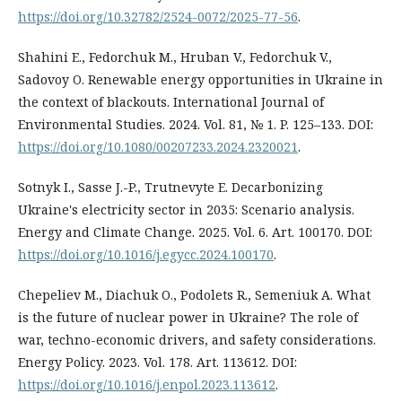
https://doi.org/10.32782/2524-0072/2025-77-56
.
Shahini E., Fedorchuk M., Hruban V., Fedorchuk V.,
Sadovoy O. Renewable energy opportunities in Ukraine in
the context of blackouts. International Journal of
Environmental Studies. 2024. Vol. 81, № 1. P. 125–133. DOI:
https://doi.org/10.1080/00207233.2024.2320021
.
Sotnyk I., Sasse J.-P., Trutnevyte E. Decarbonizing
Ukraine's electricity sector in 2035: Scenario analysis.
Energy and Climate Change. 2025. Vol. 6. Art. 100170. DOI:
https://doi.org/10.1016/j.egycc.2024.100170
.
Chepeliev M., Diachuk O., Podolets R., Semeniuk A. What
is the future of nuclear power in Ukraine? The role of
war, techno-economic drivers, and safety considerations.
Energy Policy. 2023. Vol. 178. Art. 113612. DOI:
https://doi.org/10.1016/j.enpol.2023.113612
.