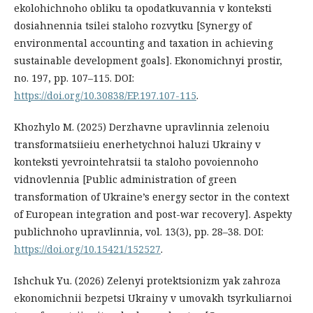
ekolohichnoho obliku ta opodatkuvannia v konteksti
dosiahnennia tsilei staloho rozvytku [Synergy of
environmental accounting and taxation in achieving
sustainable development goals]. Ekonomichnyi prostir,
no. 197, pp. 107–115. DOI:
https://doi.org/10.30838/EP.197.107-115
.
Khozhylo M. (2025) Derzhavne upravlinnia zelenoiu
transformatsiieiu enerhetychnoi haluzi Ukrainy v
konteksti yevrointehratsii ta staloho povoiennoho
vidnovlennia [Public administration of green
transformation of Ukraine’s energy sector in the context
of European integration and post-war recovery]. Aspekty
publichnoho upravlinnia, vol. 13(3), pp. 28–38. DOI:
https://doi.org/10.15421/152527
.
Ishchuk Yu. (2026) Zelenyi protektsionizm yak zahroza
ekonomichnii bezpetsi Ukrainy v umovakh tsyrkuliarnoi