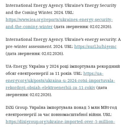
International Energy Agency. Ukraine’s Energy Security
and the Coming Winter. 2024. URL:
https://www.iea.org/reports/ukraines-energy-security-
and-the-coming-winter
(дата звернення: 02.02.2026).
International Energy Agency. Ukraine’s energy security: A
pre-winter assessment. 2024. URL:
https://surl.lu/higemc
(дата звернення: 02.02.2026).
UA-Energy. Україна у 2024 році імпортувала рекордний
обсяг електроенергії за 11 років. URL:
https://ua-
energy.org/uk/posts/ukraina-u-2024-rotsi-importuvala-
rekordnyi-obsiah-elektroenerhii-za-11-rokiv
(дата
звернення: 02.02.2026).
DiXi Group. Україна імпортувала понад 5 млн МВт·год
електроенергії за час повномасштабної війни. URL:
https://dixigroup.org/ukraine-imported-over-5-million-