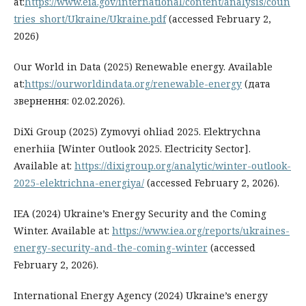
at:
https://www.eia.gov/international/content/analysis/coun
tries_short/Ukraine/Ukraine.pdf
(accessed February 2,
2026)
Our World in Data (2025) Renewable energy. Available
at:
https://ourworldindata.org/renewable-energy
(дата
звернення: 02.02.2026).
DiXi Group (2025) Zymovyi ohliad 2025. Elektrychna
enerhiia [Winter Outlook 2025. Electricity Sector].
Available at:
https://dixigroup.org/analytic/winter-outlook-
2025-elektrichna-energiya/
(accessed February 2, 2026).
IEA (2024) Ukraine’s Energy Security and the Coming
Winter. Available at:
https://www.iea.org/reports/ukraines-
energy-security-and-the-coming-winter
(accessed
February 2, 2026).
International Energy Agency (2024) Ukraine’s energy