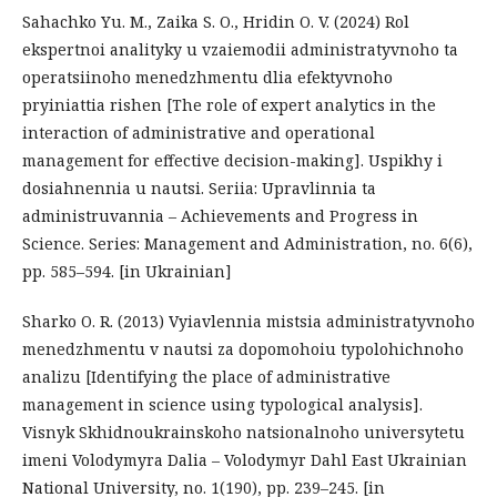
Sahachko Yu. M., Zaika S. O., Hridin O. V. (2024) Rol
ekspertnoi analityky u vzaiemodii administratyvnoho ta
operatsiinoho menedzhmentu dlia efektyvnoho
pryiniattia rishen [The role of expert analytics in the
interaction of administrative and operational
management for effective decision-making]. Uspikhy i
dosiahnennia u nautsi. Seriia: Upravlinnia ta
administruvannia – Achievements and Progress in
Science. Series: Management and Administration, no. 6(6),
pp. 585–594. [in Ukrainian]
Sharko O. R. (2013) Vyiavlennia mistsia administratyvnoho
menedzhmentu v nautsi za dopomohoiu typolohichnoho
analizu [Identifying the place of administrative
management in science using typological analysis].
Visnyk Skhidnoukrainskoho natsionalnoho universytetu
imeni Volodymyra Dalia – Volodymyr Dahl East Ukrainian
National University, no. 1(190), pp. 239–245. [in