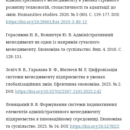
розвитку технологій, стохастичності та адаптації до
змін. Humanities studies. 2020. № 3 (80). С. 159-177. DOI:
https://doi.org/10.26661/hst-2019-3-80-12
Герасимяк Н. В., Волинчук Ю. В. Адміністративний
менеджмент як один із напрямів сучасного
менеджменту. Економіка та суспільство. Вип. 4. 2016. С.
128-131.
Зеліч В. В., Гарькава В. Ф., Матвеєв М. Е. Цифровізація
системи менеджменту підприємства в умовах
глобалізаційних змін. Ефективна економіка. 2023. № 2.
DOI:
https://doi.org/10.32702/2307-2105.2023.2.42
Левицький В. В. Формування системи індикативних
елементів адміністративного менеджменту
підприємства в інноваційному середовищі. Економіка
та суспільство. 2023. № 54. DOI:
https://doi.org/10.32782/2