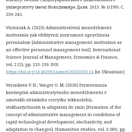
університету імені Володимира Даля. 2013. № 1(190). С.
239-245.
Vintoniak A. (2023) Admіnіstrativnii menedzhment:
motivatsiia yak efektyvnii instrument upravlinnia
personalom [Administrative management: motivation as
an effective personnel management tool]. International
Science Journal of Management, Economics & Finance,
vol. 2 (2), pp. 133-139. DOI:
https://doi.org/10.46299/j.isjmef.20230202.14
[in Ukrainian]
Voronkova V. H., Vanger O. M. (2020) Formuvannia
kontseptsii administratyvnoho menedzhmentu v
umovakh strimkoho rozvytku tekhnolohii,
stokhastychnosti ta adaptatsii do zmin [Formation of the
concept of administrative management in conditions of
rapid technological development, stochasticity, and
adaptation to changes]. Humanities studies, vol. 3 (80), pp.