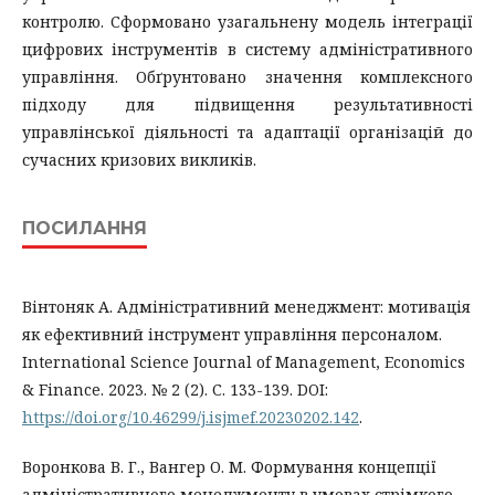
контролю. Сформовано узагальнену модель інтеграції
цифрових інструментів в систему адміністративного
управління. Обґрунтовано значення комплексного
підходу для підвищення результативності
управлінської діяльності та адаптації організацій до
сучасних кризових викликів.
ПОСИЛАННЯ
Вінтоняк А. Адміністративний менеджмент: мотивація
як ефективний інструмент управління персоналом.
International Science Journal of Management, Economics
& Finance. 2023. № 2 (2). С. 133-139. DOI:
https://doi.org/10.46299/j.isjmef.20230202.142
.
Воронкова В. Г., Вангер О. М. Формування концепції
адміністративного менеджменту в умовах стрімкого