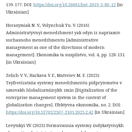
159-177. DOI:
https://doi.org/10.26661/hst-2019-3-80-12
[in
Ukrainian]
Herasymiak N. V., Volynchuk Yu. V. (2016)
Administratyvnyi menedzhment yak odyn iz napriamiv
suchasnoho menedzhmentu [Administrative
management as one of the directions of modern
management]. Ekonomika ta suspilstvo, vol. 4, pp. 128-131.
[in Ukrainian]
Zelich V. V., Harkava V. F., Matveiev M. E. (2023)
Tsyfrovizatsiia systemy menedzhmentu pidpryiemstva v
umovakh hlobalizatsiinykh zmin [Digitalization of the
enterprise management system in the context of
globalization changes]. Efektyvna ekonomika, no. 2. DOI:
https://doi.org/10.32702/2307-2105.2023.2.42
[in Ukrainian]
Levytskyi V.V. (2023) Formuvannia systemy indykatyvnykh