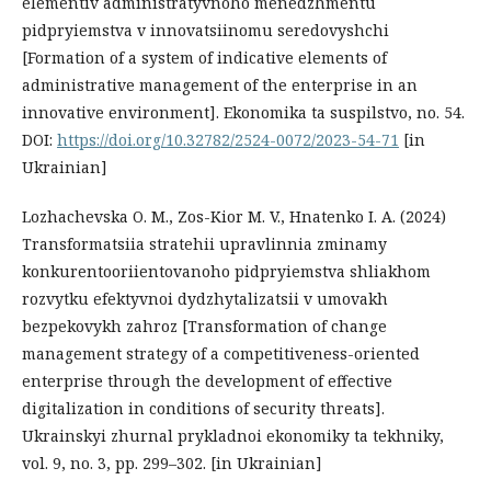
elementiv administratyvnoho menedzhmentu
pidpryiemstva v innovatsiinomu seredovyshchi
[Formation of a system of indicative elements of
administrative management of the enterprise in an
innovative environment]. Ekonomika ta suspilstvo, no. 54.
DOI:
https://doi.org/10.32782/2524-0072/2023-54-71
[in
Ukrainian]
Lozhachevska O. M., Zos-Kior M. V., Hnatenko I. A. (2024)
Transformatsiia stratehii upravlinnia zminamy
konkurentooriientovanoho pidpryiemstva shliakhom
rozvytku efektyvnoi dydzhytalizatsii v umovakh
bezpekovykh zahroz [Transformation of change
management strategy of a competitiveness-oriented
enterprise through the development of effective
digitalization in conditions of security threats].
Ukrainskyi zhurnal prykladnoi ekonomiky ta tekhniky,
vol. 9, no. 3, pp. 299–302. [in Ukrainian]