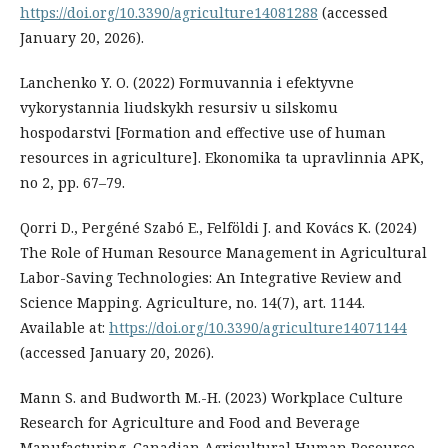
https://doi.org/10.3390/agriculture14081288
(accessed
January 20, 2026).
Lanchenko Y. O. (2022) Formuvannia i efektyvne
vykorystannia liudskykh resursiv u silskomu
hospodarstvi [Formation and effective use of human
resources in agriculture]. Ekonomika ta upravlinnia APK,
no 2, pp. 67–79.
Qorri D., Pergéné Szabó E., Felföldi J. and Kovács K. (2024)
The Role of Human Resource Management in Agricultural
Labor-Saving Technologies: An Integrative Review and
Science Mapping. Agriculture, no. 14(7), art. 1144.
Available at:
https://doi.org/10.3390/agriculture14071144
(accessed January 20, 2026).
Mann S. and Budworth M.-H. (2023) Workplace Culture
Research for Agriculture and Food and Beverage
Manufacturing. Canadian Agricultural Human Resource