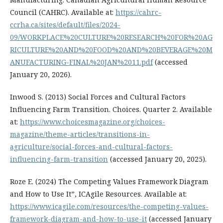
Council (CAHRC). Available at:
https://cahrc-
ccrha.ca/sites/default/files/2024-
09/WORKPLACE%20CULTURE%20RESEARCH%20FOR%20AG
RICULTURE%20AND%20FOOD%20AND%20BEVERAGE%20M
ANUFACTURING-FINAL%20JAN%2011.pdf
(accessed
January 20, 2026).
Inwood S. (2013) Social Forces and Cultural Factors
Influencing Farm Transition. Choices. Quarter 2. Available
at:
https://www.choicesmagazine.org/choices-
magazine/theme-articles/transitions-in-
agriculture/social-forces-and-cultural-factors-
influencing-farm-transition
(accessed January 20, 2025).
Roze E. (2024) The Competing Values Framework Diagram
and How to Use It”, ICAgile Resources. Available at:
https://www.icagile.com/resources/the-competing-values-
framework-diagram-and-how-to-use-it
(accessed January