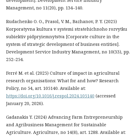
development]. Development Service Industry
Management, no 11(20), pp. 134–140.
Rudachenko O. O., Prasol, V. M., Bazhanov, P. Y. (2025)
Korporatyvna kultura v systemi stratehichnoho rozvytku
subiektiv pidpryiemnytstva [Corporate culture in the
system of strategic development of business entities].
Development Service Industry Management, no 10(33), pp.
252–254.
Ferré M. et al. (2025) Culture of impact in agricultural
research organisations: What for and how? Research
Policy, no 54, art. 105140. Available at:
https://doi.org/10.1016/j.respol.2024.105140
(accessed
January 20, 2026).
Gadanakis Y. (2024) Advancing Farm Entrepreneurship
and Agribusiness Management for Sustainable
Agriculture. Agriculture, no 14(8), art. 1288. Available at: