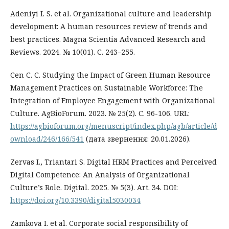
Adeniyi I. S. et al. Organizational culture and leadership
development: A human resources review of trends and
best practices. Magna Scientia Advanced Research and
Reviews. 2024. № 10(01). С. 243–255.
Cen C. C. Studying the Impact of Green Human Resource
Management Practices on Sustainable Workforce: The
Integration of Employee Engagement with Organizational
Culture. AgBioForum. 2023. № 25(2). С. 96-106. URL:
https://agbioforum.org/menuscript/index.php/agb/article/d
ownload/246/166/541
(дата звернення: 20.01.2026).
Zervas I., Triantari S. Digital HRM Practices and Perceived
Digital Competence: An Analysis of Organizational
Culture’s Role. Digital. 2025. № 5(3). Art. 34. DOI:
https://doi.org/10.3390/digital5030034
Zamkova I. et al. Corporate social responsibility of