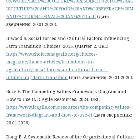
09/WORKPLACE%20CULTURE%20RESEARCH%20FOR%20AG
RICULTURE%20AND%20FOOD%20AND%20BEVERAGE%20M
ANUFACTURING-FINAL%20JAN%2011.pdf
(дата
звернення: 20.01.2026).
Inwood S. Social Forces and Cultural Factors Influencing
Farm Transition. Choices. 2013. Quarter 2. URL:
https://www.choicesmagazine.org/choices-
magazine/theme-articles/transitions-in-
agriculture/social-forces-and-cultural-factors-
influencing-farm-transition
(дата звернення: 20.01.2026).
Roze E. The Competing Values Framework Diagram and
How to Use It. ICAgile Resources. 2024. URL:
https://www.icagile.com/resources/the-competing-values-
framework-diagram-and-how-to-use-it
(дата звернення:
20.01.2026).
Dong B. A Systematic Review of the Organizational Culture