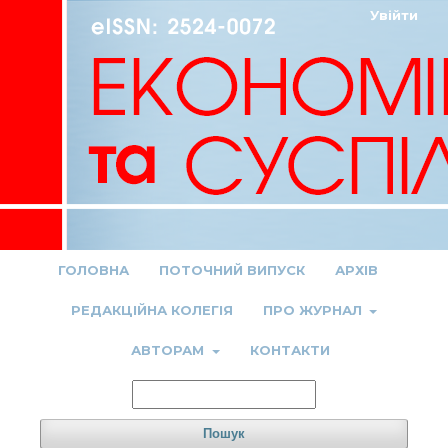
Увійти
ГОЛОВНА
ПОТОЧНИЙ ВИПУСК
АРХІВ
РЕДАКЦІЙНА КОЛЕГІЯ
ПРО ЖУРНАЛ
АВТОРАМ
КОНТАКТИ
Пошук