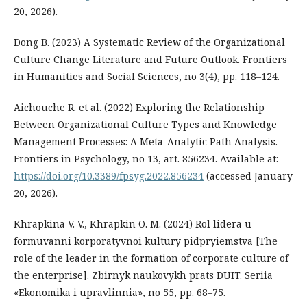
20, 2026).
Dong B. (2023) A Systematic Review of the Organizational
Culture Change Literature and Future Outlook. Frontiers
in Humanities and Social Sciences, no 3(4), pp. 118–124.
Aichouche R. et al. (2022) Exploring the Relationship
Between Organizational Culture Types and Knowledge
Management Processes: A Meta-Analytic Path Analysis.
Frontiers in Psychology, no 13, art. 856234. Available at:
https://doi.org/10.3389/fpsyg.2022.856234
(accessed January
20, 2026).
Khrapkina V. V., Khrapkin O. M. (2024) Rol lidera u
formuvanni korporatyvnoi kultury pidpryiemstva [The
role of the leader in the formation of corporate culture of
the enterprise]. Zbirnyk naukovykh prats DUІT. Seriia
«Ekonomika i upravlinnia», no 55, pp. 68–75.