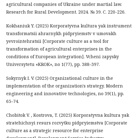
agricultural companies of Ukraine under martial law.
Research for Rural Development. 2024. № 39. С. 220-226.
Kokhaniuk Y. (2025) Korporatyvna kultura yak instrument
transformatsii ahrarnykh pidpryiemstv v umovakh
yevrointehratsii [Corporate culture as a tool for
transformation of agricultural enterprises in the
conditions of European integration]. Vcheni zapysky
Universytetu «KROK», no 1(77), pp. 388–397.
Sokyrnyk I. V. (2025) Organizational culture in the
implementation of the organization's strategy. Modern
engineering and innovative technologies, no 39(1), pp.
65–74.
Chobitok V. , Kostrova, T. (2025) Korporatyvna kultura yak
stratehichnyi resurs rozvytku pidpryiemstva [Corporate
culture as a strategic resource for enterprise