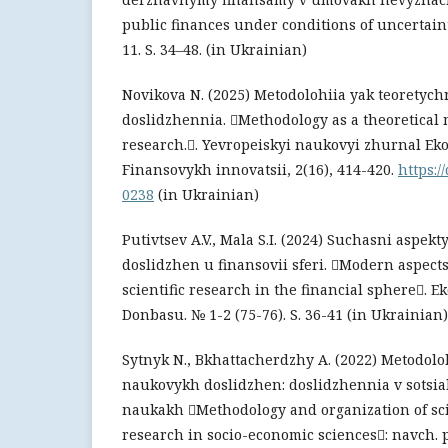
public finances under conditions of uncertain
11. S. 34–48. (in Ukrainian)
Novikova N. (2025) Metodolohiia yak teorety
doslidzhennia. Methodology as a theoretical m
research.. Yevropeiskyi naukovyi zhurnal E
Finansovykh innovatsii, 2(16), 414-420.
https:/
0238
(in Ukrainian)
Putivtsev A.V., Mala S.I. (2024) Suchasni aspe
doslidzhen u finansovii sferi. Modern aspect
scientific research in the financial sphere. 
Donbasu. № 1-2 (75-76). S. 36-41 (in Ukrainian)
Sytnyk N., Bkhattacherdzhy A. (2022) Metodoloh
naukovykh doslidzhen: doslidzhennia v sots
naukakh Methodology and organization of scie
research in socio-economic sciences: navch. p