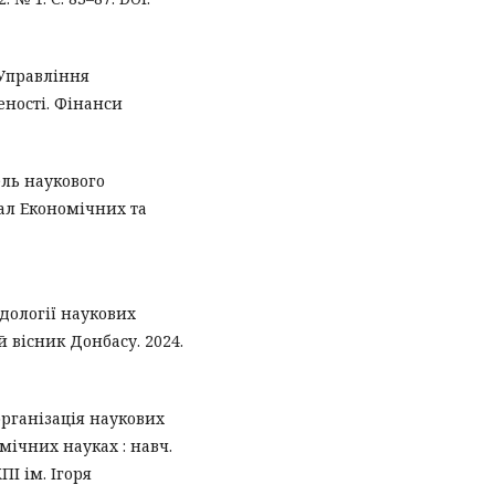
. Управління
ності. Фінанси
ель наукового
ал Економічних та
одології наукових
 вісник Донбасу. 2024.
організація наукових
мічних науках : навч.
КПІ ім. Ігоря