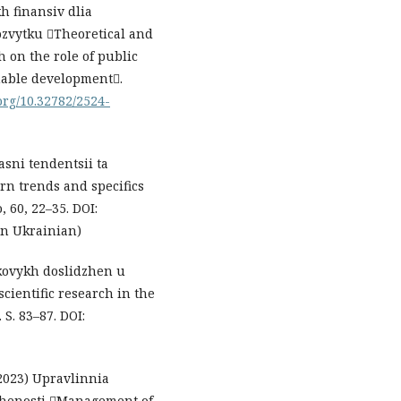
 finansiv dlia
ozvytku Theoretical and
h on the role of public
nable development.
.org/10.32782/2524-
hasni tendentsii ta
rn trends and specifics
, 60, 22–35. DOI:
in Ukrainian)
ukovykh doslidzhen u
cientific research in the
S. 83–87. DOI:
 (2023) Upravlinnia
henosti Management of