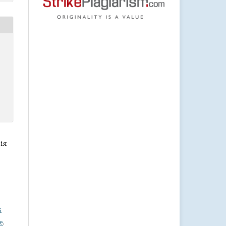
рія
s
se
.