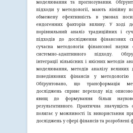
моделювання та прогнозування. Обґрунт
підходи у методології, мають лінійну п
обмежену ефективність в умовах поси
ендогенних факторів впливу. У ході д
порівняльний аналіз традиційних і суч
підходів до дослідження фінансових с
сучасна методологія фінансової науки 
системно-адаптивного підходу. Обґру
інтеграції кількісних і якісних методів а
моделювання, методів аналізу великих 
поведінкових фінансів у методологію 
Обґрунтовано, що трансформація мет
досліджень сприяє переходу від описово
явищ до формування більш науково
результативного. Практична значущість 
полягає у можливості їх використання пр
досліджень у сфері фінансів та розроблені 