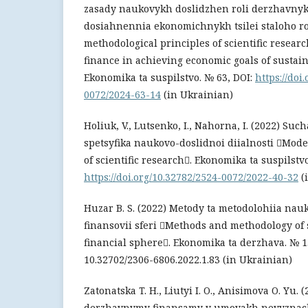
zasady naukovykh doslidzhen roli derzhavnykh
dosiahnennia ekonomichnykh tsilei staloho r
methodological principles of scientific researc
finance in achieving economic goals of sustai
Ekonomika ta suspilstvo. № 63, DOI:
https://doi
0072/2024-63-14
(in Ukrainian)
Holiuk, V., Lutsenko, I., Nahorna, I. (2022) Suc
spetsyfika naukovo-doslidnoi diialnosti Mode
of scientific research. Ekonomika ta suspilstvo
https://doi.org/10.32782/2524-0072/2022-40-32
(
Huzar B. S. (2022) Metody ta metodolohiia na
finansovii sferi Methods and methodology of s
financial sphere. Ekonomika ta derzhava. № 1. 
10.32702/2306-6806.2022.1.83 (in Ukrainian)
Zatonatska T. H., Liutyi I. O., Anisimova O. Yu.
derzhavnymy finansamy v umovakh nevyznac