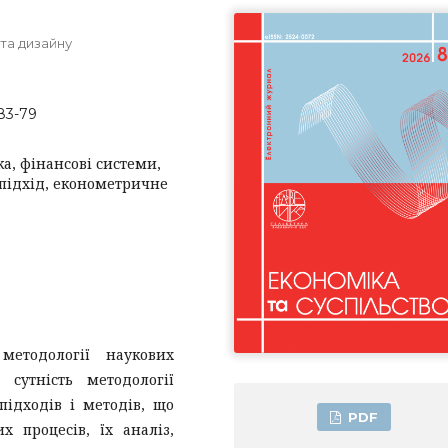
 та дизайну
-83-79
а, фінансові системи,
підхід, економетричне
методології наукових
 сутність методології
підходів і методів, що
PDF
х процесів, їх аналіз,