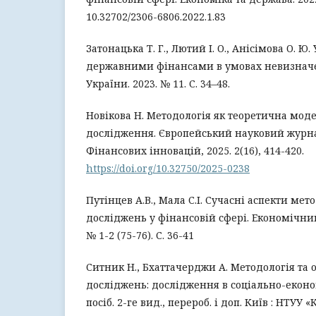
10.32702/2306-6806.2022.1.83
Затонацька Т. Г., Лютий І. О., Анісімова О. Ю
державними фінансами в умовах невизначе
України. 2023. № 11. С. 34–48.
Новікова Н. Методологія як теоретична мод
дослідження. Європейський науковий журн
Фінансових інновацій, 2025. 2(16), 414-420.
https://doi.org/10.32750/2025-0238
Путінцев А.В., Мала С.І. Сучасні аспекти мет
досліджень у фінансовій сфері. Економічний
№ 1-2 (75-76). С. 36-41
Ситник Н., Бхаттачерджи А. Методологія та 
досліджень: дослідження в соціально-еконо
посіб. 2-ге вид., перероб. і доп. Київ : НТУУ «