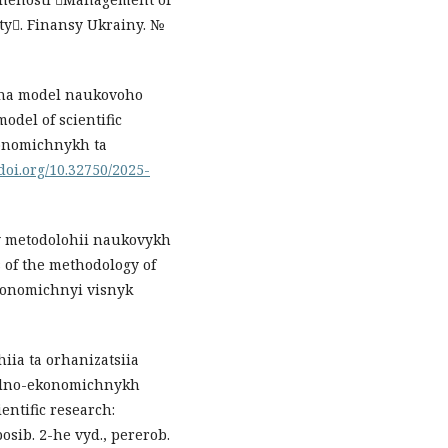
ty. Finansy Ukrainy. №
chna model naukovoho
odel of scientific
konomichnykh ta
/doi.org/10.32750/2025-
kty metodolohii naukovykh
s of the methodology of
Ekonomichnyi visnyk
iia ta orhanizatsiia
ialno-ekonomichnykh
ntific research:
osib. 2-he vyd., pererob.