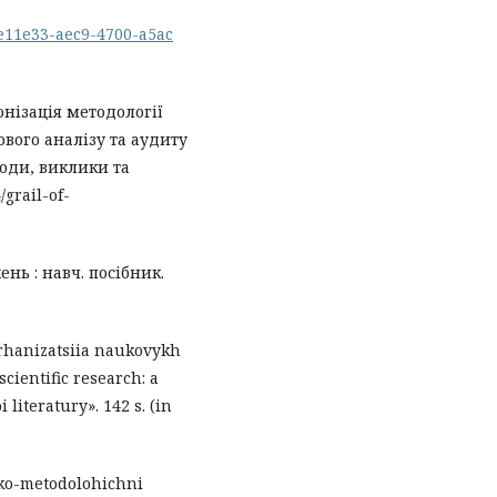
ede11e33-aec9-4700-a5ac
онізація методології
ового аналізу та аудиту
оди, виклики та
grail-of-
нь : навч. посібник.
orhanizatsiia naukovykh
cientific research: a
 literatury». 142 s. (in
yko-metodolohichni