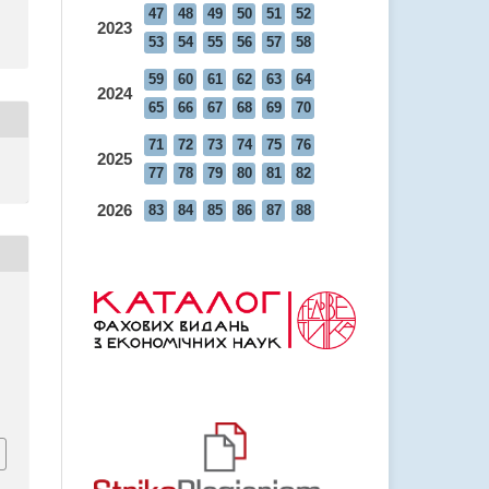
47
48
49
50
51
52
2023
53
54
55
56
57
58
59
60
61
62
63
64
2024
65
66
67
68
69
70
71
72
73
74
75
76
2025
77
78
79
80
81
82
2026
83
84
85
86
87
88