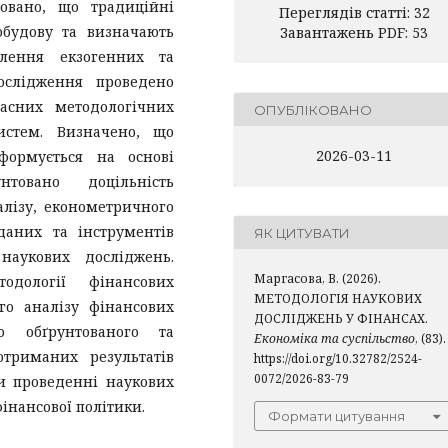
овано, що традиційні
Переглядів статті: 32
обудову та визначають
Завантажень PDF: 53
лення екзогенних та
ослідження проведено
асних методологічних
ОПУБЛІКОВАНО
истем. Визначено, що
2026-03-11
формується на основі
нтовано доцільність
налізу, економетричного
даних та інструментів
ЯК ЦИТУВАТИ
наукових досліджень.
Маргасова, В. (2026).
одології фінансових
МЕТОДОЛОГІЯ НАУКОВИХ
го аналізу фінансових
ДОСЛІДЖЕНЬ У ФІНАНСАХ.
 обґрунтованого та
Економіка та суспільство
, (83).
отриманих результатів
https://doi.org/10.32782/2524-
0072/2026-83-79
и проведенні наукових
фінансової політики.
Формати цитування