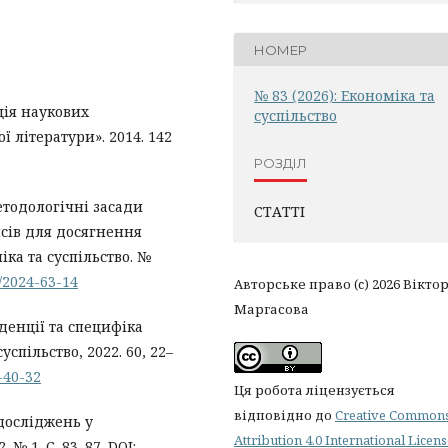
НОМЕР
№ 83 (2026): Економіка та
ація наукових
суспільство
ої літератури». 2014. 142
РОЗДІЛ
етодологічні засади
СТАТТІ
сів для досягнення
ка та суспільство. №
2/2024-63-14
Авторське право (c) 2026 Вікто
Маргасова
енденції та специфіка
спільство, 2022. 60, 22–
-40-32
Ця робота ліцензується
відповідно до
Creative Common
 досліджень у
Attribution 4.0 International Licen
 № 1. С. 83–87. DOI: