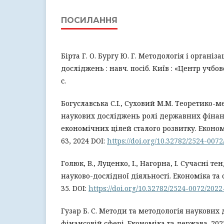
ПОСИЛАННЯ
Бірта Г. О. Бургу Ю. Г. Методологія і організ
досліджень : навч. посіб. Київ : «Центр учбов
с.
Богуславська С.І., Суховий М.М. Теоретико-м
наукових досліджень ролі державних фінан
економічних цілей сталого розвитку. Економі
63, 2024 DOI:
https://doi.org/10.32782/2524-007
Голюк, В., Луценко, І., Нагорна, І. Сучасні т
науково-дослідної діяльності. Економіка та су
35. DOI:
https://doi.org/10.32782/2524-0072/2022
Гузар Б. С. Методи та методологія наукових
фінансовій сфері. Економіка та держава. 2022.