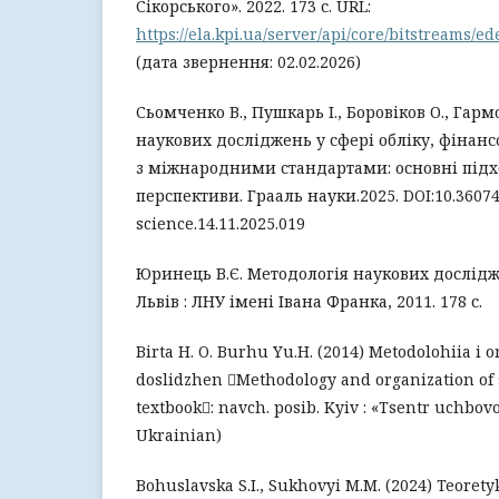
Сікорського». 2022. 173 с. URL:
https://ela.kpi.ua/server/api/core/bitstreams/
(дата звернення: 02.02.2026)
Сьомченко В., Пушкарь І., Боровіков О., Гарм
наукових досліджень у сфері обліку, фінанс
з міжнародними стандартами: основні підх
перспективи. Грааль науки.2025. DOI:10.36074/
science.14.11.2025.019
Юринець В.Є. Методологія наукових дослідже
Львів : ЛНУ імені Івана Франка, 2011. 178 с.
Birta H. O. Burhu Yu.H. (2014) Metodolohiia i 
doslidzhen Methodology and organization of s
textbook: navch. posib. Kyiv : «Tsentr uchbovoi
Ukrainian)
Bohuslavska S.I., Sukhovyi M.M. (2024) Teoret