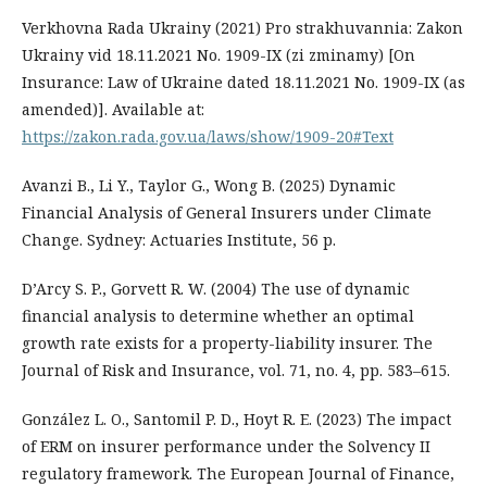
Verkhovna Rada Ukrainy (2021) Pro strakhuvannia: Zakon
Ukrainy vid 18.11.2021 No. 1909-IX (zi zminamy) [On
Insurance: Law of Ukraine dated 18.11.2021 No. 1909-IX (as
amended)]. Available at:
https://zakon.rada.gov.ua/laws/show/1909-20#Text
Avanzi B., Li Y., Taylor G., Wong B. (2025) Dynamic
Financial Analysis of General Insurers under Climate
Change. Sydney: Actuaries Institute, 56 p.
D’Arcy S. P., Gorvett R. W. (2004) The use of dynamic
financial analysis to determine whether an optimal
growth rate exists for a property-liability insurer. The
Journal of Risk and Insurance, vol. 71, no. 4, pp. 583–615.
González L. O., Santomil P. D., Hoyt R. E. (2023) The impact
of ERM on insurer performance under the Solvency II
regulatory framework. The European Journal of Finance,