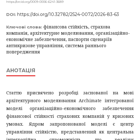
https://orcid.org/0009-0006-6241-3689
https://doi.org/10.32782/2524-0072/2026-83-63
DOI:
фінансова стійкість, страхова
Ключові слова:
компанія, архітектурне моделювання, організаційно-
економічне забезпечення, паспорти сценаріїв
антикризове управління, система раннього
попередження
АНОТАЦІЯ
Статтю присвячено розробці заснованої на мові
архітектурного моделювання Archimate інтегрованої
моделі організаційно-економічного забезпечення
фінансової стійкості страхових компаній у кризових
умовах. Ядром запропонованої моделі є центр
управління стійкістю, представлений як центральна
інтеграційна спроможність, що реалізує