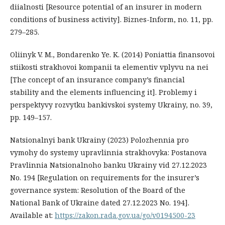
diialnosti [Resource potential of an insurer in modern
conditions of business activity]. Biznes-Inform, no. 11, pp.
279–285.
Oliinyk V. M., Bondarenko Ye. K. (2014) Poniattia finansovoi
stiikosti strakhovoi kompanii ta elementiv vplyvu na nei
[The concept of an insurance company’s financial
stability and the elements influencing it]. Problemy i
perspektyvy rozvytku bankivskoi systemy Ukrainy, no. 39,
pp. 149–157.
Natsionalnyi bank Ukrainy (2023) Polozhennia pro
vymohy do systemy upravlinnia strakhovyka: Postanova
Pravlinnia Natsionalnoho banku Ukrainy vid 27.12.2023
No. 194 [Regulation on requirements for the insurer’s
governance system: Resolution of the Board of the
National Bank of Ukraine dated 27.12.2023 No. 194].
Available at:
https://zakon.rada.gov.ua/go/v0194500-23