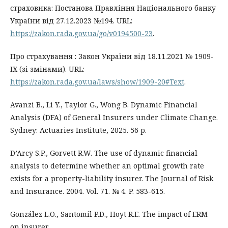
страховика: Постанова Правління Національного банку
України від 27.12.2023 №194. URL:
https://zakon.rada.gov.ua/go/v0194500-23
.
Про страхування : Закон України від 18.11.2021 № 1909-
IX (зі змінами). URL:
https://zakon.rada.gov.ua/laws/show/1909-20#Text
.
Avanzi B., Li Y., Taylor G., Wong B. Dynamic Financial
Analysis (DFA) of General Insurers under Climate Change.
Sydney: Actuaries Institute, 2025. 56 p.
D’Arcy S.P., Gorvett R.W. The use of dynamic financial
analysis to determine whether an optimal growth rate
exists for a property-liability insurer. The Journal of Risk
and Insurance. 2004. Vol. 71. № 4. P. 583-615.
González L.O., Santomil P.D., Hoyt R.E. The impact of ERM
on insurer