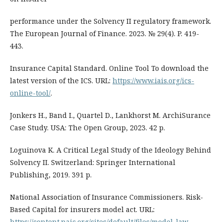
performance under the Solvency II regulatory framework.
The European Journal of Finance. 2023. № 29(4). P. 419-
443.
Insurance Capital Standard. Online Tool To download the
latest version of the ICS. URL:
https://www.iais.org/ics-
online-tool/
.
Jonkers H., Band I., Quartel D., Lankhorst M. ArchiSurance
Case Study. USA: The Open Group, 2023. 42 p.
Loguinova K. A Critical Legal Study of the Ideology Behind
Solvency II. Switzerland: Springer International
Publishing, 2019. 391 p.
National Association of Insurance Commissioners. Risk-
Based Capital for insurers model act. URL:
https://content.naic.org/sites/default/files/model-law-