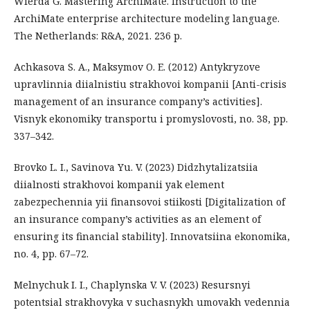
Wierda G. Mastering ArchiMate. Instruction to the
ArchiMate enterprise architecture modeling language.
The Netherlands: R&A, 2021. 236 p.
Achkasova S. A., Maksymov O. E. (2012) Antykryzove
upravlinnia diialnistiu strakhovoi kompanii [Anti-crisis
management of an insurance company’s activities].
Visnyk ekonomiky transportu i promyslovosti, no. 38, pp.
337–342.
Brovko L. I., Savinova Yu. V. (2023) Didzhytalizatsiia
diialnosti strakhovoi kompanii yak element
zabezpechennia yii finansovoi stiikosti [Digitalization of
an insurance company’s activities as an element of
ensuring its financial stability]. Innovatsiina ekonomika,
no. 4, pp. 67–72.
Melnychuk I. I., Chaplynska V. V. (2023) Resursnyi
potentsial strakhovyka v suchasnykh umovakh vedennia