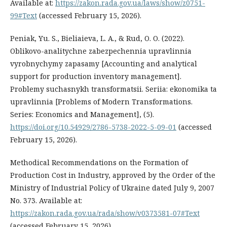
Available at:
https://zakon.rada.gov.ua/laws/show/z0751-
99#Text
(accessed February 15, 2026).
Peniak, Yu. S., Bieliaieva, L. A., & Rud, O. O. (2022).
Oblikovo-analitychne zabezpechennia upravlinnia
vyrobnychymy zapasamy [Accounting and analytical
support for production inventory management].
Problemy suchasnykh transformatsii. Seriia: ekonomika ta
upravlinnia [Problems of Modern Transformations.
Series: Economics and Management], (5).
https://doi.org/10.54929/2786-5738-2022-5-09-01
(accessed
February 15, 2026).
Methodical Recommendations on the Formation of
Production Cost in Industry, approved by the Order of the
Ministry of Industrial Policy of Ukraine dated July 9, 2007
No. 373. Available at:
https://zakon.rada.gov.ua/rada/show/v0373581-07#Text
(accessed February 15, 2026).