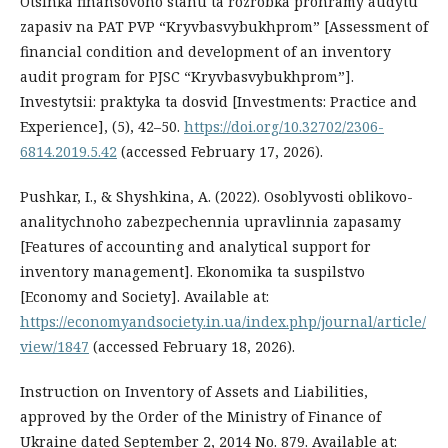
Otsinka finansovoho stanu ta rozrobka prohramy audytu
zapasiv na PAT PVP “Kryvbasvybukhprom” [Assessment of
financial condition and development of an inventory
audit program for PJSC “Kryvbasvybukhprom”].
Investytsii: praktyka ta dosvid [Investments: Practice and
Experience], (5), 42–50.
https://doi.org/10.32702/2306-
6814.2019.5.42
(accessed February 17, 2026).
Pushkar, I., & Shyshkina, A. (2022). Osoblyvosti oblikovo-
analitychnoho zabezpechennia upravlinnia zapasamy
[Features of accounting and analytical support for
inventory management]. Ekonomika ta suspilstvo
[Economy and Society]. Available at:
https://economyandsociety.in.ua/index.php/journal/article/
view/1847
(accessed February 18, 2026).
Instruction on Inventory of Assets and Liabilities,
approved by the Order of the Ministry of Finance of
Ukraine dated September 2, 2014 No. 879. Available at: