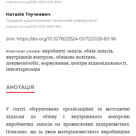
https://orcid.org/0000-0003-0234-8943
Наталія Тлучкевич
Луцький національний технічний університет
https://orcid.org/0000-0002-8369-185X
https://doi.org/10.32782/2524-0072/2026-83-96
DOI:
виробничі запаси, облік запасів,
Ключові слова:
внутрішній контроль, облікова політика,
документообіг, нормування, центри відповідальності,
інвентаризація
АНОТАЦІЯ
У статті обґрунтовано організаційні та методичні
підходи до обліку і внутрішнього контролю
виробничих запасів на промислових підприємствах.
Показано, що за умов матеріаломісткого виробництва