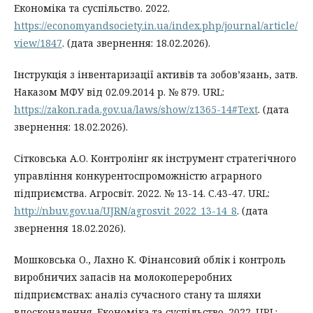
Економіка та суспільство. 2022.
https://economyandsociety.in.ua/index.php/journal/article/
view/1847
. (дата звернення: 18.02.2026).
Інструкція з інвентаризації активів та зобов’язань, затв.
Наказом МФУ від 02.09.2014 р. № 879. URL:
https://zakon.rada.gov.ua/laws/show/z1365-14#Text
. (дата
звернення: 18.02.2026).
Сітковська А.О. Контролінг як інструмент стратегічного
управління конкурентоспроможністю аграрного
підприємства. Агросвіт. 2022. № 13-14. С.43-47. URL:
http://nbuv.gov.ua/UJRN/agrosvit_2022_13-14_8
. (дата
звернення 18.02.2026).
Мошковська О., Лахно К. Фінансовий облік і контроль
виробничих запасів на молокопереробних
підприємствах: аналіз сучасного стану та шляхи
вдосконалення. Економіка та суспільство. 2022. URL: