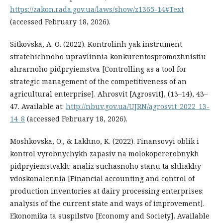
https://zakon.rada.gov.ua/laws/show/z1365-14#Text
(accessed February 18, 2026).
Sitkovska, A. O. (2022). Kontrolinh yak instrument
stratehichnoho upravlinnia konkurentospromozhnistiu
ahrarnoho pidpryiemstva [Controlling as a tool for
strategic management of the competitiveness of an
agricultural enterprise]. Ahrosvit [Agrosvit], (13–14), 43–
47. Available at:
http://nbuv.gov.ua/UJRN/agrosvit_2022_13-
14_8
(accessed February 18, 2026).
Moshkovska, O., & Lakhno, K. (2022). Finansovyi oblik i
kontrol vyrobnychykh zapasiv na molokopererobnykh
pidpryiemstvakh: analiz suchasnoho stanu ta shliakhy
vdoskonalennia [Financial accounting and control of
production inventories at dairy processing enterprises:
analysis of the current state and ways of improvement].
Ekonomika ta suspilstvo [Economy and Society]. Available