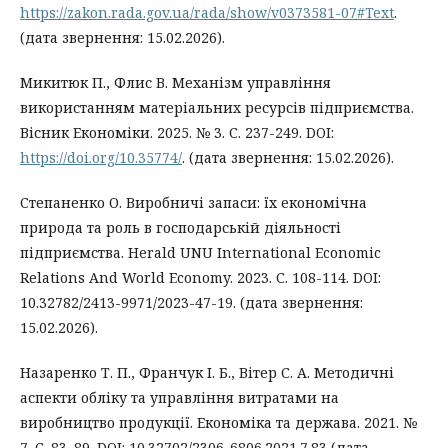
https://zakon.rada.gov.ua/rada/show/v0373581-07#Text
.
(дата звернення: 15.02.2026).
Микитюк П., Флис В. Механізм управління
використанням матеріальних ресурсів підприємства.
Вісник Економіки. 2025. № 3. С. 237-249. DOI:
https://doi.org/10.35774/
. (дата звернення: 15.02.2026).
Степаненко О. Виробничі запаси: їх економічна
природа та роль в господарській діяльності
підприємства. Herald UNU International Economic
Relations And World Economy. 2023. С. 108-114. DOI:
10.32782/2413-9971/2023-47-19. (дата звернення:
15.02.2026).
Назаренко Т. П., Франчук І. Б., Вітер С. А. Методичні
аспекти обліку та управління витратами на
виробництво продукції. Економіка та держава. 2021. №
7. С. 83–89. DOI: 10.32702/2306-6806.2021.7.83 (дата