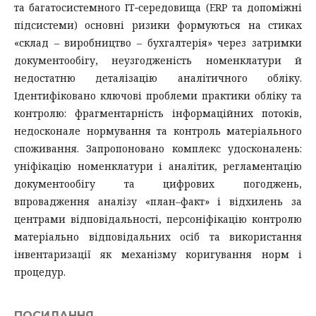
та багатосистемного ІТ‑середовища (ERP та допоміжні
підсистеми) основні ризики формуються на стиках
«склад – виробництво – бухгалтерія» через затримки
документообігу, неузгодженість номенклатури й
недостатню деталізацію аналітичного обліку.
Ідентифіковано ключові проблеми практики обліку та
контролю: фрагментарність інформаційних потоків,
недосконале нормування та контроль матеріального
споживання. Запропоновано комплекс удосконалень:
уніфікацію номенклатури і аналітик, регламентацію
документообігу та цифрових погоджень,
впровадження аналізу «план–факт» і відхилень за
центрами відповідальності, персоніфікацію контролю
матеріально відповідальних осіб та використання
інвентаризації як механізму коригування норм і
процедур.
ПОСИЛАННЯ