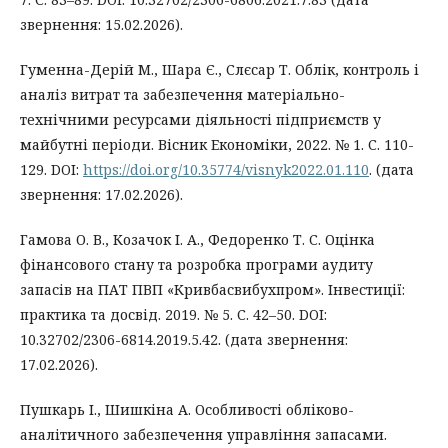
звернення: 15.02.2026).
Гуменна-Дерій М., Шара Є., Слєсар Т. Облік, контроль і
аналіз витрат та забезпечення матеріально-
технічними ресурсами діяльності підприємств у
майбутні періоди. Вісник Економіки, 2022. № 1. С. 110-
129. DOI:
https://doi.org/10.35774/visnyk2022.01.110
. (дата
звернення: 17.02.2026).
Гамова О. В., Козачок І. А., Федоренко Т. С. Оцінка
фінансового стану та розробка програми аудиту
запасів на ПАТ ПВП «Кривбасвибухпром». Інвестиції:
практика та досвід. 2019. № 5. С. 42–50. DOI:
10.32702/2306-6814.2019.5.42. (дата звернення:
17.02.2026).
Пушкарь І., Шишкіна А. Особливості обліково-
аналітичного забезпечення управління запасами.