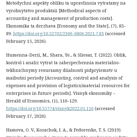
Metodychni aspekty obliku ta upravlinnia vytratamy na
vyrobnytstvo produktsii [Methodical aspects of
accounting and management of production costs].
Ekonomika ta derzhava [Economy and the State], (7), 83–
89.
https://doi.org/10.32702/2306-6806.2021.7.83
(accessed
February 15, 2026).
Humenna-Derii, M., Shara, Ye., & Sliesar, T. (2022). Oblik,
kontrol i analiz vytrat ta zabezpechennia materialno-
tekhnichnymy resursamy diialnosti pidpryiemstv u
maibutni periody [Accounting, control and analysis of
expenses and provision of logistics/material resources for
enterprises in future periods]. Visnyk ekonomiky –
Herald of Economics, (1), 110–129.
https://doi.org/10.35774/visnyk2022.01.110
(accessed
February 17, 2026).
Hamova, O. V., Kozachok, I. A., & Fedorenko, T. S. (2019).