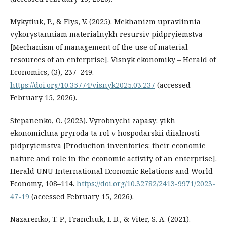
Mykytiuk, P., & Flys, V. (2025). Mekhanizm upravlinnia
vykorystanniam materialnykh resursiv pidpryiemstva
[Mechanism of management of the use of material
resources of an enterprise]. Visnyk ekonomiky – Herald of
Economics, (3), 237–249.
https://doi.org/10.35774/visnyk2025.03.237
(accessed
February 15, 2026).
Stepanenko, O. (2023). Vyrobnychi zapasy: yikh
ekonomichna pryroda ta rol v hospodarskii diialnosti
pidpryiemstva [Production inventories: their economic
nature and role in the economic activity of an enterprise].
Herald UNU International Economic Relations and World
Economy, 108–114.
https://doi.org/10.32782/2413-9971/2023-
47-19
(accessed February 15, 2026).
Nazarenko, T. P., Franchuk, I. B., & Viter, S. A. (2021).