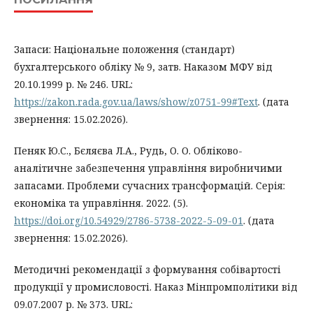
Запаси: Національне положення (стандарт)
бухгалтерського обліку № 9, затв. Наказом МФУ від
20.10.1999 р. № 246. URL:
https://zakon.rada.gov.ua/laws/show/z0751-99#Text
. (дата
звернення: 15.02.2026).
Пеняк Ю.С., Бєляєва Л.А., Рудь, О. О. Обліково-
аналітичне забезпечення управління виробничими
запасами. Проблеми сучасних трансформацій. Серія:
економіка та управління. 2022. (5).
https://doi.org/10.54929/2786-5738-2022-5-09-01
. (дата
звернення: 15.02.2026).
Методичні рекомендації з формування собівартості
продукції у промисловості. Наказ Мінпромполітики від
09.07.2007 р. № 373. URL: