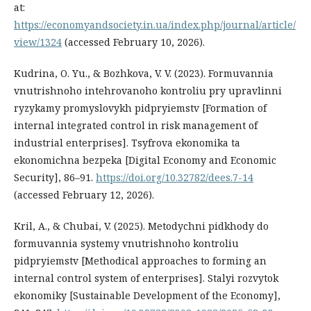
at:
https://economyandsociety.in.ua/index.php/journal/article/
view/1324
(accessed February 10, 2026).
Kudrina, O. Yu., & Bozhkova, V. V. (2023). Formuvannia
vnutrishnoho intehrovanoho kontroliu pry upravlinni
ryzykamy promyslovykh pidpryiemstv [Formation of
internal integrated control in risk management of
industrial enterprises]. Tsyfrova ekonomika ta
ekonomichna bezpeka [Digital Economy and Economic
Security], 86–91.
https://doi.org/10.32782/dees.7-14
(accessed February 12, 2026).
Kril, A., & Chubai, V. (2025). Metodychni pidkhody do
formuvannia systemy vnutrishnoho kontroliu
pidpryiemstv [Methodical approaches to forming an
internal control system of enterprises]. Stalyi rozvytok
ekonomiky [Sustainable Development of the Economy],