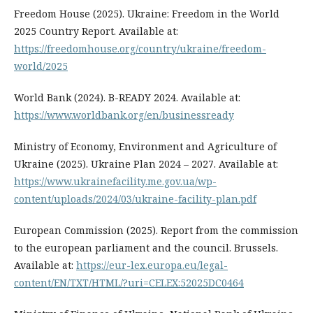
Freedom House (2025). Ukraine: Freedom in the World
2025 Country Report. Available at:
https://freedomhouse.org/country/ukraine/freedom-
world/2025
World Bank (2024). B-READY 2024. Available at:
https://www.worldbank.org/en/businessready
Ministry of Economy, Environment and Agriculture of
Ukraine (2025). Ukraine Plan 2024 – 2027. Available at:
https://www.ukrainefacility.me.gov.ua/wp-
content/uploads/2024/03/ukraine-facility-plan.pdf
European Commission (2025). Report from the commission
to the european parliament and the council. Brussels.
Available at:
https://eur-lex.europa.eu/legal-
content/EN/TXT/HTML/?uri=CELEX:52025DC0464