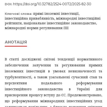
https://doi.org/10.32782/2524-0072/2025-82-30
DOI:
прямі іноземні інвестиції,
Ключові слова:
інвестиційна привабливість, міжнародні інвестиційні
рейтинги, національне інвестиційне законодавство,
міжнародні норми регулювання ПІІ
АНОТАЦІЯ
В статті досліджені світові тенденції нормативного
забезпечення залучення та регулювання прямих
іноземних інвестицій в умовах невизначеності та
турбулентності, а також узагальнені сучасний стан та
перспективи подальшого реформування
інвестиційного законодавства в Україні для
прискорення процесу вступу до ЄС. Продемонстровано,
що реформування міжнародних інвестиційних угод
залишається повільним, а близько половини світових