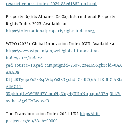
restrictiveness-index-2024_88e61362-en.html
Property Rights Alliance (2025). International Property
Rights Index 2025. Available at:
https://internationalpropertyrightsindex.org/
WIPO (2025). Global Innovation Index (GII). Available at:
https://www.wipo.int/en/web/global-innovation-
index/2025/index?
gad_source=1&gad_campaignid=23070234169&gbraid=0AA
AAABa-
DTJcf0TyujaPo3s8spWtqVe3k&gclid=Cj0KCQiAjJTKBhCjARIs
AIMC44-
5Rpkhuj7wWC6Stj7YsmhHyNng4gUfInNupappS57zq5bk7r
ovfboaAgcLEALw_wcB
The Transformation Index 2024. URL:
https://bti-
project.org/en/?&cb=00000