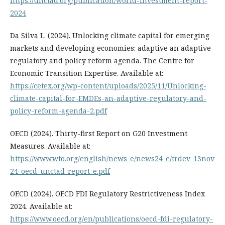
https://unctad.org/publication/world-investment-report-
2024
Da Silva L. (2024). Unlocking climate capital for emerging
markets and developing economies: adaptive an adaptive
regulatory and policy reform agenda. The Centre for
Economic Transition Expertise. Available at:
https://cetex.org/wp-content/uploads/2025/11/Unlocking-
climate-capital-for-EMDEs-an-adaptive-regulatory-and-
policy-reform-agenda-2.pdf
OECD (2024). Thirty-first Report on G20 Investment
Measures. Available at:
https://www.wto.org/english/news_e/news24_e/trdev_13nov
24_oecd_unctad_report_e.pdf
OECD (2024). OECD FDI Regulatory Restrictiveness Index
2024. Available at:
https://www.oecd.org/en/publications/oecd-fdi-regulatory-