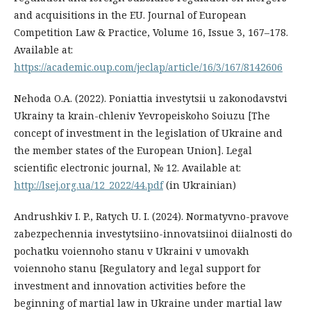
and acquisitions in the EU. Journal of European
Competition Law & Practice, Volume 16, Issue 3, 167–178.
Available at:
https://academic.oup.com/jeclap/article/16/3/167/8142606
Nehoda O.A. (2022). Poniattia investytsii u zakonodavstvi
Ukrainy ta krain-chleniv Yevropeiskoho Soiuzu [The
concept of investment in the legislation of Ukraine and
the member states of the European Union]. Legal
scientific electronic journal, № 12. Available at:
http://lsej.org.ua/12_2022/44.pdf
(in Ukrainian)
Andrushkiv I. P., Ratych U. I. (2024). Normatyvno-pravove
zabezpechennia investytsiino-innovatsiinoi diialnosti do
pochatku voiennoho stanu v Ukraini v umovakh
voiennoho stanu [Regulatory and legal support for
investment and innovation activities before the
beginning of martial law in Ukraine under martial law