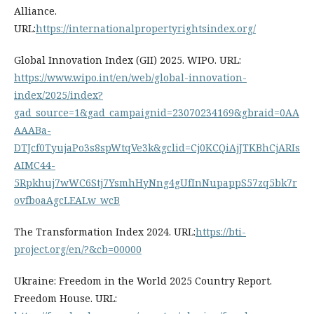
Alliance.
URL:
https://internationalpropertyrightsindex.org/
Global Innovation Index (GII) 2025. WIPO. URL:
https://www.wipo.int/en/web/global-innovation-
index/2025/index?
gad_source=1&gad_campaignid=23070234169&gbraid=0AA
AAABa-
DTJcf0TyujaPo3s8spWtqVe3k&gclid=Cj0KCQiAjJTKBhCjARIs
AIMC44-
5Rpkhuj7wWC6Stj7YsmhHyNng4gUfInNupappS57zq5bk7r
ovfboaAgcLEALw_wcB
The Transformation Index 2024. URL:
https://bti-
project.org/en/?&cb=00000
Ukraine: Freedom in the World 2025 Country Report.
Freedom House. URL: