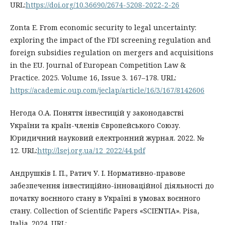
URL:
https://doi.org/10.36690/2674-5208-2022-2-26
Zonta E. From economic security to legal uncertainty:
exploring the impact of the FDI screening regulation and
foreign subsidies regulation on mergers and acquisitions
in the EU. Journal of European Competition Law &
Practice. 2025. Volume 16, Issue 3. 167–178. URL:
https://academic.oup.com/jeclap/article/16/3/167/8142606
Негода О.А. Поняття інвестицій у законодавстві
України та країн-членів Європейського Союзу.
Юридичний науковий електронний журнал. 2022. №
12. URL:
http://lsej.org.ua/12_2022/44.pdf
Андрушків І. П., Ратич У. І. Нормативно-правове
забезпечення інвестиційно-інноваційної діяльності до
початку воєнного стану в Україні в умовах воєнного
стану. Collection of Scientific Papers «SCIENTIA». Pisa,
Italia. 2024. URL: