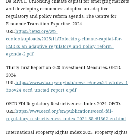
Da Silva L. Unlocking climate capital for emerging markets
and developing economies: adaptive an adaptive
regulatory and policy reform agenda. The Centre for
Economic Transition Expertise. 2024.
URL:
https://cetex.org/wp-
content/uploads/2025/11/Unlocking-climate-capital-for-
EMDEs-an-adaptive-regulatory-and-policy-reform-
agenda-2.pdf
Thirty-first Report on G20 Investment Measures. OECD.
2024.
URL:
https://www.wto.org/english/news_e/news24_e/trdev_1
3nov24_oecd_unctad_report_e.pdf
OECD FDI Regulatory Restrictiveness Index 2024. OECD.
URL:
https://www.oecd.org/en/publications/oecd-fdi-
regulatory-restrictiveness-index-2024_88e61362-en.html
International Property Rights Index 2025. Property Rights