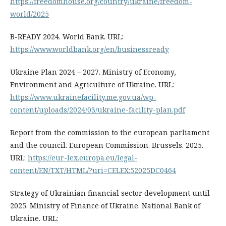
https://freedomhouse.org/country/ukraine/freedom-
world/2025
B-READY 2024. World Bank. URL:
https://www.worldbank.org/en/businessready
Ukraine Plan 2024 – 2027. Ministry of Economy,
Environment and Agriculture of Ukraine. URL:
https://www.ukrainefacility.me.gov.ua/wp-
content/uploads/2024/03/ukraine-facility-plan.pdf
Report from the commission to the european parliament
and the council. European Commission. Brussels. 2025.
URL:
https://eur-lex.europa.eu/legal-
content/EN/TXT/HTML/?uri=CELEX:52025DC0464
Strategy of Ukrainian financial sector development until
2025. Ministry of Finance of Ukraine. National Bank of
Ukraine. URL: