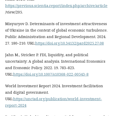
https://previous.scientia.report/index.php/archive/article
/view/205.
Misyuryov D. Determinants of investment attractiveness
of Ukraine in the context of global economic turbulence.
Public Administration and Regional Development. 2024.
27. 180–210. URL:
https://doi.org/10.34132/pard2025.27.08
Jahn M., Stricker P. FDI, liquidity, and political
uncertainty: A global analysis. International Economics
and Economic Policy. 2022. 19. 783–823.
URL:
https://doi.org/10.1007/s10368-022-00543-8
World Investment Report 2024. Investment facilitation
and digital government.
URL:
https://unctad.org/publication/world-investment-
report-2024