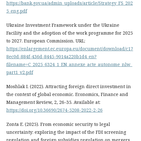
https://bank.gov.ua/admin_uploads/article/Strategy_FS_202
5_eng.pdf
Ukraine Investment Framework under the Ukraine
Facility and the adoption of the work programme for 2025
to 2027. European Commission. URL:
https://enlargement.ec.europa.eu/document/download/c17
8ec0d-884f-436d-8445-9014a220b1d4_en?
filename=C_2025_6324_1_EN_annexe_acte_autonome_nlw_
part1_v2.pdf
Moshlak I. (2022). Attracting foreign direct investment in
the context of global economic. Economics, Finance and
Management Review, 2, 26–35. Available at:
https://doi.org/10.36690/2674-5208-2022-2-26
Zonta E. (2025). From economic security to legal
uncertainty: exploring the impact of the FDI screening
regulation and foreign subsidies regulation on mergers