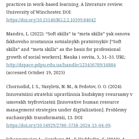
practices in work-based learning. A literature review.
University of Winchester. DOI:
https://doi.org/10.13140/RG.2.2.10399.84642
Mandro, L. (2022). “Soft skills” ta “meta skills” yak osnova
fakhovoho zrostannia sotsialnykh pratsivnykiv [“Soft
skills” and “meta skills” as the basis for professional
growth of social workers]. Nauka i osvita, 3, 31–35. URL:
http://dspace.pdpu.edu.ua/handle/123456789/16884
(accessed October 19, 2025)
Chornodid, I. S., Vasylets, N. M., & Fedotov, O. O. (2024).
Innovatsiini stratehii upravlinnia liudskymy resursamy v
umovakh tsyfrovizatsii [Innovative human resource
management strategies under digitalization]. Problemy
suchasnykh transformatsii, 13. DOI:
https://doi.org/10.54929/2786-5738-2024-13-04-09
.