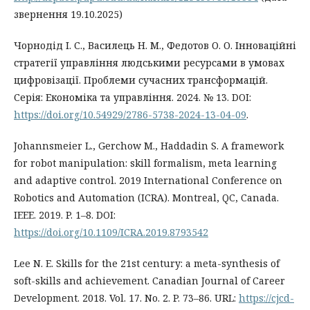
звернення 19.10.2025)
Чорнодід І. С., Василець Н. М., Федотов О. О. Інноваційні
стратегії управління людськими ресурсами в умовах
цифровізації. Проблеми сучасних трансформацій.
Серія: Економіка та управління. 2024. № 13. DOI:
https://doi.org/10.54929/2786-5738-2024-13-04-09
.
Johannsmeier L., Gerchow M., Haddadin S. A framework
for robot manipulation: skill formalism, meta learning
and adaptive control. 2019 International Conference on
Robotics and Automation (ICRA). Montreal, QC, Canada.
IEEE. 2019. P. 1–8. DOI:
https://doi.org/10.1109/ICRA.2019.8793542
Lee N. E. Skills for the 21st century: a meta-synthesis of
soft-skills and achievement. Canadian Journal of Career
Development. 2018. Vol. 17. No. 2. P. 73–86. URL:
https://cjcd-