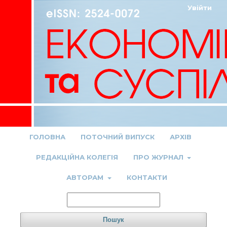
Увійти
ГОЛОВНА
ПОТОЧНИЙ ВИПУСК
АРХІВ
РЕДАКЦІЙНА КОЛЕГІЯ
ПРО ЖУРНАЛ
АВТОРАМ
КОНТАКТИ
Пошук