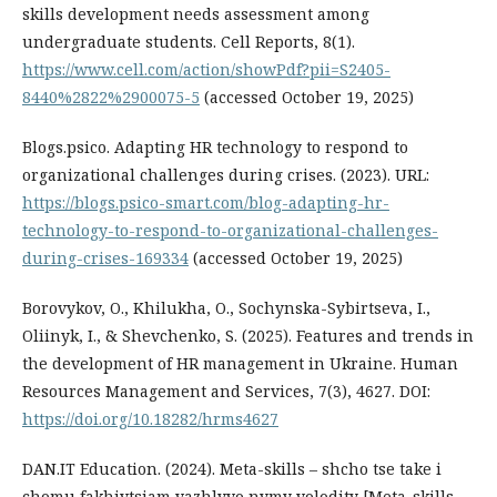
skills development needs assessment among
undergraduate students. Cell Reports, 8(1).
https://www.cell.com/action/showPdf?pii=S2405-
8440%2822%2900075-5
(accessed October 19, 2025)
Вlogs.psico. Adapting HR technology to respond to
organizational challenges during crises. (2023). URL:
https://blogs.psico-smart.com/blog-adapting-hr-
technology-to-respond-to-organizational-challenges-
during-crises-169334
(accessed October 19, 2025)
Borovykov, O., Khilukha, O., Sochynska-Sybirtseva, I.,
Oliinyk, I., & Shevchenko, S. (2025). Features and trends in
the development of HR management in Ukraine. Human
Resources Management and Services, 7(3), 4627. DOI:
https://doi.org/10.18282/hrms4627
DAN.IT Education. (2024). Meta-skills – shcho tse take i
chomu fakhivtsiam vazhlyvo nymy volodity [Meta-skills –