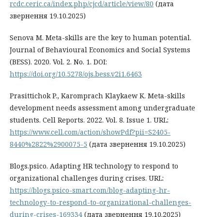
rcdc.ceric.ca/index.php/cjcd/article/view/80
(дата
звернення 19.10.2025)
Senova M. Meta-skills are the key to human potential.
Journal of Behavioural Economics and Social Systems
(BESS). 2020. Vol. 2. No. 1. DOI:
https://doi.org/10.5278/ojs.bess.v2i1.6463
Prasittichok P., Karomprach Klaykaew K. Meta-skills
development needs assessment among undergraduate
students. Cell Reports. 2022. Vol. 8. Issue 1. URL:
https://www.cell.com/action/showPdf?pii=S2405-
8440%2822%2900075-5
(дата звернення 19.10.2025)
Вlogs.psico. Adapting HR technology to respond to
organizational challenges during crises. URL:
https://blogs.psico-smart.com/blog-adapting-hr-
technology-to-respond-to-organizational-challenges-
during-crises-169334
(дата звернення 19.10.2025)