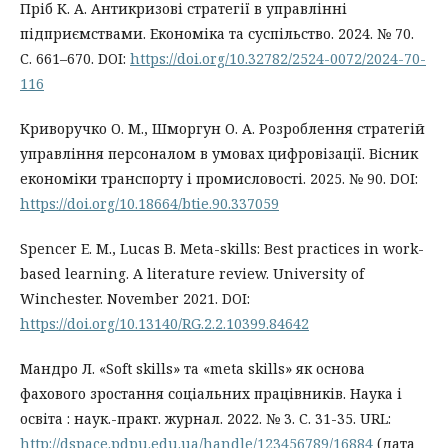
Пріб К. А. Антикризові стратегії в управлінні
підприємствами. Економіка та суспільство. 2024. № 70.
С. 661–670. DOI:
https://doi.org/10.32782/2524-0072/2024-70-
116
Криворучко О. М., Шморгун О. А. Розроблення стратегій
управління персоналом в умовах цифровізації. Вісник
економіки транспорту і промисловості. 2025. № 90. DOI:
https://doi.org/10.18664/btie.90.337059
Spencer E. M., Lucas B. Meta-skills: Best practices in work-
based learning. A literature review. University of
Winchester. November 2021. DOI:
https://doi.org/10.13140/RG.2.2.10399.84642
Мандро Л. «Soft skills» та «meta skills» як основа
фахового зростання соціальних працівників. Наука і
освітa : наук.-практ. журнал. 2022. № 3. С. 31-35. URL:
http://dspace.pdpu.edu.ua/handle/123456789/16884
(дата