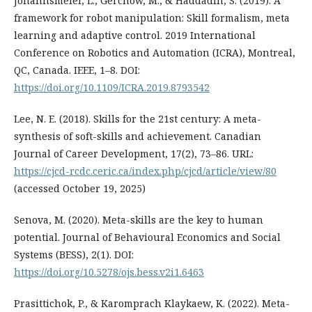
Johannsmeier, L., Gerchow, M., & Haddadin, S. (2019). A
framework for robot manipulation: Skill formalism, meta
learning and adaptive control. 2019 International
Conference on Robotics and Automation (ICRA), Montreal,
QC, Canada. IEEE, 1–8. DOI:
https://doi.org/10.1109/ICRA.2019.8793542
Lee, N. E. (2018). Skills for the 21st century: A meta-
synthesis of soft-skills and achievement. Canadian
Journal of Career Development, 17(2), 73–86. URL:
https://cjcd-rcdc.ceric.ca/index.php/cjcd/article/view/80
(accessed October 19, 2025)
Senova, M. (2020). Meta-skills are the key to human
potential. Journal of Behavioural Economics and Social
Systems (BESS), 2(1). DOI:
https://doi.org/10.5278/ojs.bess.v2i1.6463
Prasittichok, P., & Karomprach Klaykaew, K. (2022). Meta-