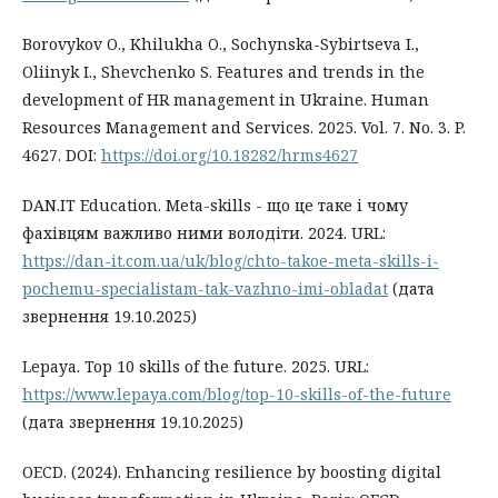
Borovykov O., Khilukha O., Sochynska-Sybirtseva I.,
Oliinyk I., Shevchenko S. Features and trends in the
development of HR management in Ukraine. Human
Resources Management and Services. 2025. Vol. 7. No. 3. P.
4627. DOI:
https://doi.org/10.18282/hrms4627
DAN.IT Education. Meta-skills - що це таке і чому
фахівцям важливо ними володіти. 2024. URL:
https://dan-it.com.ua/uk/blog/chto-takoe-meta-skills-i-
pochemu-specialistam-tak-vazhno-imi-obladat
(дата
звернення 19.10.2025)
Lepaya. Top 10 skills of the future. 2025. URL:
https://www.lepaya.com/blog/top-10-skills-of-the-future
(дата звернення 19.10.2025)
OECD. (2024). Enhancing resilience by boosting digital