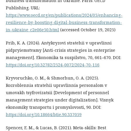
business transformation in Ukraine. Paris: OECD
Publishing. URL:
https://www.oecd.org/en/publications/2024/05/enhancing-
resilience-by-boosting-digital-business-transformation-
in-ukraine_c2e06e50.html
(accessed October 19, 2025)
Prib, K. A. (2024). Antykryzovi stratehii v upravlinni
pidpryiemstvamy [Anti-crisis strategies in enterprise
management]. Ekonomika ta suspilstvo, 70, 661–670. DOI:
https://doi.org/10.32782/2524-0072/2024-70-116
Kryvoruchko, O. M., & Shmorhun, O. A. (2025).
Rozroblennia stratehii upravlinnia personalom v
umovakh tsyfrovizatsii [Development of personnel
management strategies under digitalization]. Visnyk
ekonomiky transportu i promyslovosti, 90. DOI:
https://doi.org/10.18664/btie.90.337059
Spencer, E. M., & Lucas, B. (2021). Meta-skills: Best