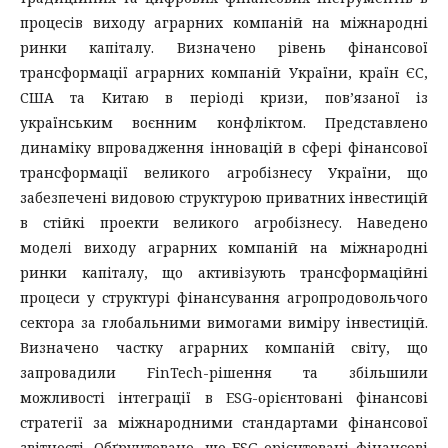
процесів виходу аграрних компаній на міжнародні
ринки капіталу. Визначено рівень фінансової
трансформації аграрних компаній України, країн ЄС,
США та Китаю в періоді кризи, пов’язаної із
українським воєнним конфліктом. Представлено
динаміку впровадження інновацій в сфері фінансової
трансформації великого агробізнесу України, що
забезпечені видовою структурою приватних інвестицій
в стійкі проекти великого агробізнесу. Наведено
моделі виходу аграрних компаній на міжнародні
ринки капіталу, що активізують трансформаційні
процеси у структурі фінансування агропродовольчого
сектора за глобальними вимогами виміру інвестицій.
Визначено частку аграрних компаній світу, що
запровадили FinTech-рішення та збільшили
можливості інтеграції в ESG-орієнтовані фінансові
стратегії за міжнародними стандартами фінансової
звітності. Обґрунтовано, що ESG-орієнтовані фінансові