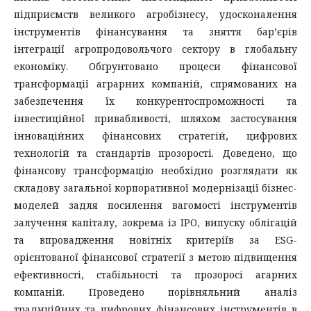
підприємств великого агробізнесу, удосконалення
інструментів фінансування та зняття бар’єрів
інтеграції агропродовольчого сектору в глобальну
економіку. Обґрунтовано процеси фінансової
трансформації аграрних компаній, спрямованих на
забезпечення їх конкурентоспроможності та
інвестиційної привабливості, шляхом застосування
інноваційних фінансових стратегій, цифрових
технологій та стандартів прозорості. Доведено, що
фінансову трансформацію необхідно розглядати як
складову загальної корпоративної модернізації бізнес-
моделей задля посилення вагомості інструментів
залучення капіталу, зокрема із IPO, випуску облігацій
та впровадження новітніх критеріїв за ESG-
орієнтованої фінансової стратегії з метою підвищення
ефективності, стабільності та прозоросі агарних
компаній. Проведено порівняльний аналіз
традиційних та цифрових фінансових інструментів в