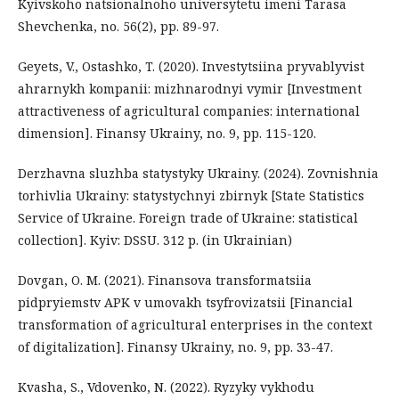
Kyivskoho natsionalnoho universytetu imeni Tarasa
Shevchenka, no. 56(2), pp. 89-97.
Geyets, V., Ostashko, T. (2020). Investytsiina pryvablyvist
ahrarnykh kompanii: mizhnarodnyi vymir [Investment
attractiveness of agricultural companies: international
dimension]. Finansy Ukrainy, no. 9, pp. 115-120.
Derzhavna sluzhba statystyky Ukrainy. (2024). Zovnishnia
torhivlia Ukrainy: statystychnyi zbirnyk [State Statistics
Service of Ukraine. Foreign trade of Ukraine: statistical
collection]. Kyiv: DSSU. 312 p. (in Ukrainian)
Dovgan, O. M. (2021). Finansova transformatsiia
pidpryiemstv APK v umovakh tsyfrovizatsii [Financial
transformation of agricultural enterprises in the context
of digitalization]. Finansy Ukrainy, no. 9, pp. 33-47.
Kvasha, S., Vdovenko, N. (2022). Ryzyky vykhodu