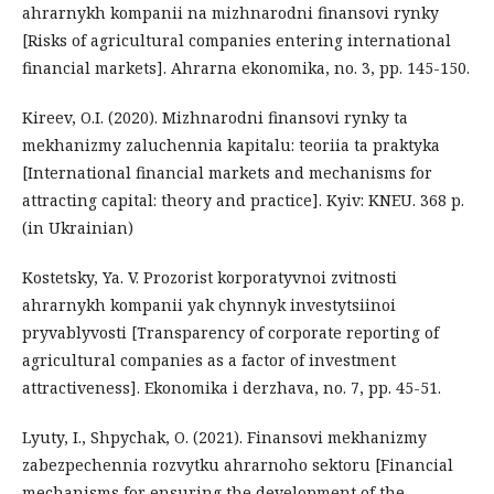
ahrarnykh kompanii na mizhnarodni finansovi rynky
[Risks of agricultural companies entering international
financial markets]. Ahrarna ekonomika, no. 3, pp. 145-150.
Kireev, O.I. (2020). Mizhnarodni finansovi rynky ta
mekhanizmy zaluchennia kapitalu: teoriia ta praktyka
[International financial markets and mechanisms for
attracting capital: theory and practice]. Kyiv: KNEU. 368 p.
(in Ukrainian)
Kostetsky, Ya. V. Prozorist korporatyvnoi zvitnosti
ahrarnykh kompanii yak chynnyk investytsiinoi
pryvablyvosti [Transparency of corporate reporting of
agricultural companies as a factor of investment
attractiveness]. Ekonomika i derzhava, no. 7, pp. 45-51.
Lyuty, I., Shpychak, O. (2021). Finansovi mekhanizmy
zabezpechennia rozvytku ahrarnoho sektoru [Financial
mechanisms for ensuring the development of the