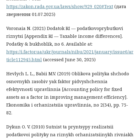
https://zakon.rada.gov.ua/laws/show/929_020#Text
(дата
звернення 01.07.2025)
Voronaia N. (2021) Dodatok RI — podatkovoprybutkovi
riznytsi [Appendix RI — Taxable income differences].
Podatky & bukhoblik, no 6. Available at:
https://i.factor.ua/ukr/journals/nibu/2021/january/issue6/ar
ticle112945.html
(accessed June 30, 2025)
Hevlych L. L., Babii M.V. (2019) Oblikova polityka shchodo
osnovnykh zasobiv yak faktor pidvyshchennia
efektyvnosti upravlinnia [Accounting policy for fixed
assets as a factor in improving management efficiency].
Ekonomika i orhanizatsiia upravlinnia, no 2(34), pp. 75-
82.
Dykun O. V. (2010) Sutnist ta pryntsypy realizatsii
podatkovoi polityky na riznykh orhanizatsiinykh rivniakh