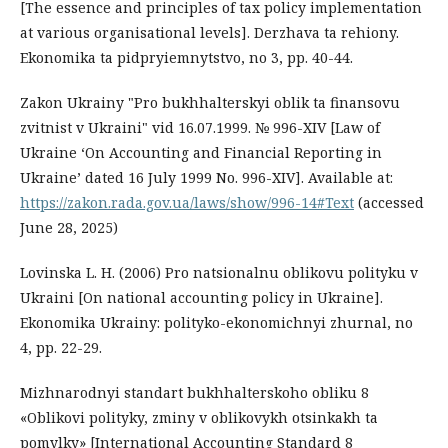
[The essence and principles of tax policy implementation
at various organisational levels]. Derzhava ta rehiony.
Ekonomika ta pidpryiemnytstvo, no 3, pp. 40-44.
Zakon Ukrainy "Pro bukhhalterskyi oblik ta finansovu
zvitnist v Ukraini" vid 16.07.1999. № 996-ХІV [Law of
Ukraine ‘On Accounting and Financial Reporting in
Ukraine’ dated 16 July 1999 No. 996-XIV]. Available at:
https://zakon.rada.gov.ua/laws/show/996-14#Text
(accessed
June 28, 2025)
Lovinska L. H. (2006) Pro natsionalnu oblikovu polityku v
Ukraini [On national accounting policy in Ukraine].
Ekonomika Ukrainy: polityko-ekonomichnyi zhurnal, no
4, pp. 22-29.
Mizhnarodnyi standart bukhhalterskoho obliku 8
«Oblikovi polityky, zminy v oblikovykh otsinkakh ta
pomylky» [International Accounting Standard 8