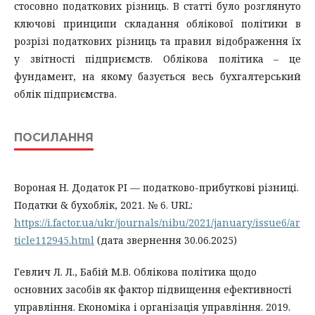
стосовно податкових різниць. В статті було розглянуто
ключові принципи складання облікової політики в
розрізі податкових різниць та правил відображення їх
у звітності підприємств. Облікова політика – це
фундамент, на якому базується весь бухгалтерський
облік підприємства.
ПОСИЛАННЯ
Вороная Н. Додаток РІ — податково-прибуткові різниці.
Податки & бухоблік, 2021. № 6. URL:
https://i.factor.ua/ukr/journals/nibu/2021/january/issue6/ar
ticle112945.html
(дата звернення 30.06.2025)
Гевлич Л. Л., Бабій М.В. Облікова політика щодо
основних засобів як фактор підвищення ефективності
управління. Економiка i органiзацiя управлiння. 2019.