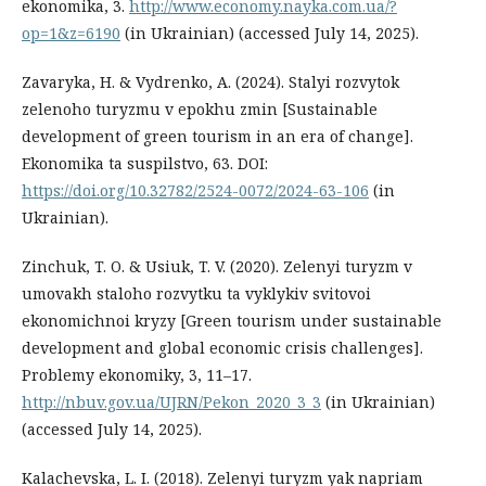
ekonomika, 3.
http://www.economy.nayka.com.ua/?
op=1&z=6190
(in Ukrainian) (accessed July 14, 2025).
Zavaryka, H. & Vydrenko, A. (2024). Stalyi rozvytok
zelenoho turyzmu v epokhu zmin [Sustainable
development of green tourism in an era of change].
Ekonomika ta suspilstvo, 63. DOI:
https://doi.org/10.32782/2524-0072/2024-63-106
(in
Ukrainian).
Zinchuk, T. O. & Usiuk, T. V. (2020). Zelenyi turyzm v
umovakh staloho rozvytku ta vyklykiv svitovoi
ekonomichnoi kryzy [Green tourism under sustainable
development and global economic crisis challenges].
Problemy ekonomiky, 3, 11–17.
http://nbuv.gov.ua/UJRN/Pekon_2020_3_3
(in Ukrainian)
(accessed July 14, 2025).
Kalachevska, L. I. (2018). Zelenyi turyzm yak napriam