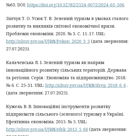
№63. DOI:
https://doi.org/10.32782/2524-0072/2024-63-106
.
Зінчук Т. О. Усюк Т. В. Зелений туризм в умовах сталого
розвитку та викликів світової економічної кризи.
Проблеми економіки. 2020. № 3. С. 11-17. URL:
http://nbuv.gov.ua/UJRN/Pekon_2020_3_3
(дата звернення:
27.07.2025).
Калачевська Л. І. Зелений туризм як напрям
інноваційного розвитку сільських територій. Держава
та регіони. Серія : Економіка та підприємництво. 2018.
№ 6. С. 25-31. URL:
http://nbuv.gov.ua/UJRN/drep_2018_6_6
.
(дата звернення: 27.07.2025).
Кужель В. В. Інноваційні інструменти розвитку
підприємств сільського (зеленого) туризму в Україні.
Ефективна економіка. 2015. № 5. URL:
http://nbuv.gov.ua/UJRN/efek_2015_5_66
(дата звернення: