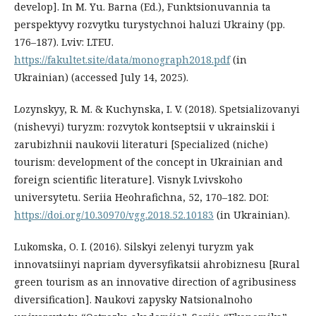
develop]. In M. Yu. Barna (Ed.), Funktsionuvannia ta
perspektyvy rozvytku turystychnoi haluzi Ukrainy (pp.
176–187). Lviv: LTEU.
https://fakultet.site/data/monograph2018.pdf
(in
Ukrainian) (accessed July 14, 2025).
Lozynskyy, R. M. & Kuchynska, I. V. (2018). Spetsializovanyi
(nishevyi) turyzm: rozvytok kontseptsii v ukrainskii i
zarubizhnii naukovii literaturi [Specialized (niche)
tourism: development of the concept in Ukrainian and
foreign scientific literature]. Visnyk Lvivskoho
universytetu. Seriia Heohrafichna, 52, 170–182. DOI:
https://doi.org/10.30970/vgg.2018.52.10183
(in Ukrainian).
Lukomska, O. I. (2016). Silskyi zelenyi turyzm yak
innovatsiinyi napriam dyversyfikatsii ahrobiznesu [Rural
green tourism as an innovative direction of agribusiness
diversification]. Naukovi zapysky Natsionalnoho