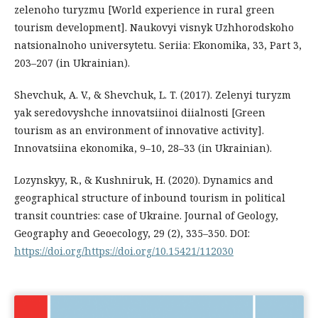
zelenoho turyzmu [World experience in rural green
tourism development]. Naukovyi visnyk Uzhhorodskoho
natsionalnoho universytetu. Seriia: Ekonomika, 33, Part 3,
203–207 (in Ukrainian).
Shevchuk, A. V., & Shevchuk, L. T. (2017). Zelenyi turyzm
yak seredovyshche innovatsiinoi diialnosti [Green
tourism as an environment of innovative activity].
Innovatsiina ekonomika, 9–10, 28–33 (in Ukrainian).
Lozynskyy, R., & Kushniruk, H. (2020). Dynamics and
geographical structure of inbound tourism in political
transit countries: case of Ukraine. Journal of Geology,
Geography and Geoecology, 29 (2), 335–350. DOI:
https://doi.org/https://doi.org/10.15421/112030