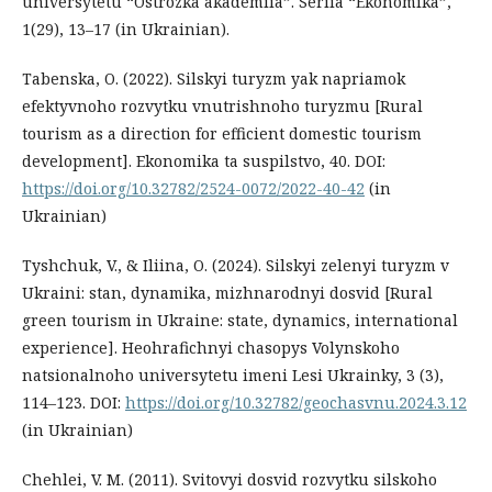
universytetu “Ostrozka akademiia”. Seriia “Ekonomika”,
1(29), 13–17 (in Ukrainian).
Tabenska, O. (2022). Silskyi turyzm yak napriamok
efektyvnoho rozvytku vnutrishnoho turyzmu [Rural
tourism as a direction for efficient domestic tourism
development]. Ekonomika ta suspilstvo, 40. DOI:
https://doi.org/10.32782/2524-0072/2022-40-42
(in
Ukrainian)
Tyshchuk, V., & Iliina, O. (2024). Silskyi zelenyi turyzm v
Ukraini: stan, dynamika, mizhnarodnyi dosvid [Rural
green tourism in Ukraine: state, dynamics, international
experience]. Heohrafichnyi chasopys Volynskoho
natsionalnoho universytetu imeni Lesi Ukrainky, 3 (3),
114–123. DOI:
https://doi.org/10.32782/geochasvnu.2024.3.12
(in Ukrainian)
Chehlei, V. M. (2011). Svitovyi dosvid rozvytku silskoho