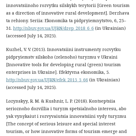
innovatsiinoho rozvytku silskykh terytorii [Green tourism
as a direction of innovative rural development]. Derzhava
ta rehiony. Seriia: Ekonomika ta pidpryiemnytstvo, 6, 25–
31.
http://nbuv.gov.ua/UJRN/drep_2018_6_6
(in Ukrainian)
(accessed July 14, 2025).
Kuzhel, V. V. (2015). Innovatsiini instrumenty rozvytku
pidpryiemstv silskoho (zelenoho) turyzmu v Ukraini
[Innovative tools for developing rural (green) tourism
enterprises in Ukraine]. Efektyvna ekonomika, 5.
http://nbuv.gov.ua/UJRN/efek_2015_5_66
(in Ukrainian)
(accessed July 14, 2025).
Lozynskyy, R. M. & Kushnir, L. P. (2018). Kontseptsiia
serioznoho dozvillia i turyzm spetsialnoho interesu, abo
yak vynykaiut i rozvyvaiutsia innovatsiini vydy turyzmu
[The concept of serious leisure and special interest
tourism, or how innovative forms of tourism emerge and