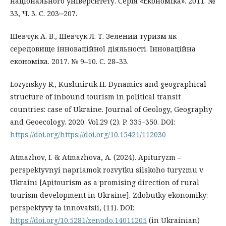
національного університету. Серія «Економіка». 2011. №
33, Ч. 3. С. 203‒207.
Шевчук А. В., Шевчук Л. Т. Зелений туризм як
середовище інноваційної діяльності. Інноваційна
економіка. 2017. № 9–10. С. 28–33.
Lozynskyy R., Kushniruk H. Dynamics and geographical
structure of inbound tourism in political transit
countries: case of Ukraine. Journal of Geology, Geography
and Geoecology. 2020. Vol.29 (2). P. 335–350. DOI:
https://doi.org/https://doi.org/10.15421/112030
Atmazhov, I. & Atmazhova, A. (2024). Apituryzm –
perspektyvnyi napriamok rozvytku silskoho turyzmu v
Ukraini [Apitourism as a promising direction of rural
tourism development in Ukraine]. Zdobutky ekonomiky:
perspektyvy ta innovatsii, (11). DOI:
https://doi.org/10.5281/zenodo.14011205
(in Ukrainian)