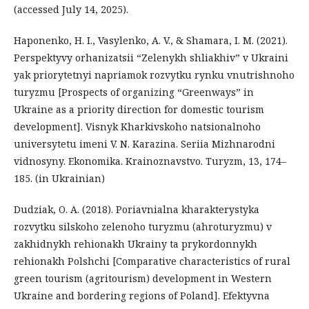
(accessed July 14, 2025).
Haponenko, H. I., Vasylenko, A. V., & Shamara, I. M. (2021).
Perspektyvy orhanizatsii “Zelenykh shliakhiv” v Ukraini
yak priorytetnyi napriamok rozvytku rynku vnutrishnoho
turyzmu [Prospects of organizing “Greenways” in
Ukraine as a priority direction for domestic tourism
development]. Visnyk Kharkivskoho natsionalnoho
universytetu imeni V. N. Karazina. Seriia Mizhnarodni
vidnosyny. Ekonomika. Krainoznavstvo. Turyzm, 13, 174–
185. (in Ukrainian)
Dudziak, O. A. (2018). Poriavnialna kharakterystyka
rozvytku silskoho zelenoho turyzmu (ahroturyzmu) v
zakhidnykh rehionakh Ukrainy ta prykordonnykh
rehionakh Polshchi [Comparative characteristics of rural
green tourism (agritourism) development in Western
Ukraine and bordering regions of Poland]. Efektyvna