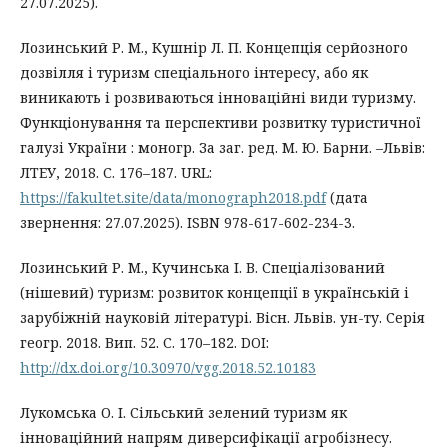
27.07.2025).
Лозинський Р. М., Кушнір Л. П. Концепція серйозного
дозвілля і туризм спеціального інтересу, або як
виникають і розвиваються інноваційні види туризму.
Функціонування та перспективи розвитку туристичної
галузі України : моногр. За заг. ред. М. Ю. Барни. –Львів:
ЛТЕУ, 2018. С. 176–187. URL:
https://fakultet.site/data/monograph2018.pdf
(дата
звернення: 27.07.2025). ISBN 978-617-602-234-3.
Лозинський Р. М., Кучинська І. В. Спеціалізований
(нішевий) туризм: розвиток концепції в українській і
зарубіжній науковій літературі. Вісн. Львів. ун-ту. Серія
геогр. 2018. Вип. 52. С. 170–182. DOI:
http://dx.doi.org/10.30970/vgg.2018.52.10183
Лукомська О. І. Сільський зелений туризм як
інноваційний напрям диверсифікації агробізнесу.