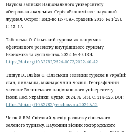
Наукові записки Національного університету
«Острозька академія». Серія «Економіка» : науковий
журнал. Острог : Вид-во НУ«ОА», травень 2016. № 1(29).
С. 13–17.
Табенська О. Сільський туризм як напрямок
ефективного розвитку внутрішнього туризму.
Економіка та суспільство. 2022. № 40. DOI:
https://doi.org/10.32782/2524-0072/2022-40-42
Тищук В., Ільїна О. Сільський зелений туризм в Україні:
стан, динаміка, міжнародний досвід. Географічний
часопис Волинського національного університету
імені Лесі Українки. Луцьк, 2024. № 3(3). С. 114-123. DOI :
https://doi.org/10.32782/geochasvnu.2024.3.12
Чеглей В.М. Світовий досвід розвитку сільського
зеленого туризму. Науковий вісник Ужгородського