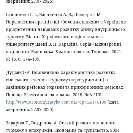
звернення: 27.07.2025).
Гапоненко Г. І., Василенко А. В., Шамара І. М.
Перспективи організації «Зелених шляхів» в Україні як
пріоритетний напрямок розвитку ринку внутрішнього
туризму. Вісник Харківського національного
університету імені В. Н. Каразіна. Серія «Міжнародні
відносини. Економіка. Країнознавство. Туризм». 2021.
№ 13. С. 174–185.
Дудзяк О.А. Порівняльна характеристика розвитку
сільського зеленого туризму (агротуристики) в
західних регіонах України та прикордонних регіонах
Польщі. Ефективна економіка. 2018. № 3. URL:
http://www.economy.nayka.com.ua/?op=1&z=6190
(дата
звернення: 27.07.2025).
Заваріка Г., Видренко А. Сталий розвиток зеленого
туризму в епоху змін. Економіка та суспільство. 2024.