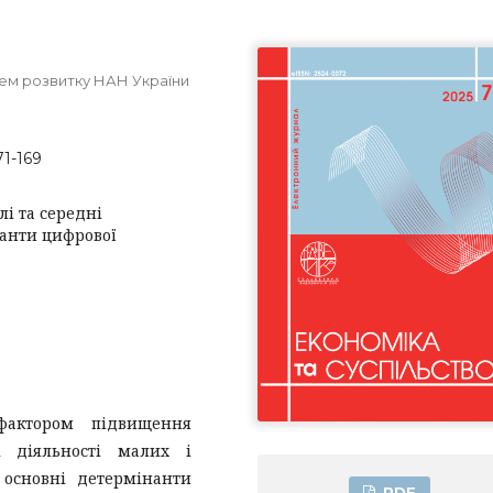
лем розвитку НАН України
71-169
і та середні
нанти цифрової
фактором підвищення
і діяльності малих і
 основні детермінанти
PDF