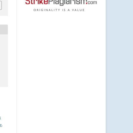
s
se
.