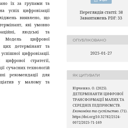
вано їх за групами та
а успіх цифровізації
Переглядів статті: 58
сліджень виявлено, що
Завантажень PDF: 33
термінант, які умовно
заційні, людські та
. Модель цифрової
ОПУБЛІКОВАНО
ю цих детермінант та
2025-01-27
успішної цифровізації.
 цифрової стратегії,
ії сучасних технологій
чні рекомендації для
ЯК ЦИТУВАТИ
іціатив у малому та
Юрченко, О. (2025).
ДЕТЕРМІНАНТИ ЦИФРОВОЇ
ТРАНСФОРМАЦІЇ МАЛИХ ТА
СЕРЕДНІХ ПІДПРИЄМСТВ.
Економіка та суспільство
, (71).
https://doi.org/10.32782/2524-
0072/2025-71-169