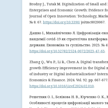
Brodny J., Tutak M. Digitalization of Small an
Enterprises and Economic Growth: Evidence fo
Journal of Open Innovation: Technology, Marke
№ 8. 67.
https://doi.org/10.3390/
joitmc8020067.
Дашко І., Михайліченко Л. Цифровізація ек
пандемії covid-19 як стратегічна платформ
держави. Економіка та суспільство. 2023. № 4
https://doi.org/10.32782/2524-0072/2023-47-63
.
Zhang Q., Wu P., Li R., Chen A. Digital transf
growth Efficiency improvement in the Digital m
of industry or Digital industrialization? Inter
Economics & Finance. 2024. Vol. 92. рр. 667-677
https://doi.org/10.1016/j.iref.2024.02.010
.
Решетняк О. І., Бєлікова Н. В., Юрченко О. К.,
Особливості процесів цифровізації малого та