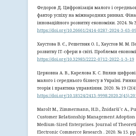
Федоров Д. Цифровізація малого і середнього
фактор успіху на міжнародних ринках. Фінан
інноваційного розвитку економіки. 2024. № 3 (
https://doi.org/10.26661/2414-0287-2024-3-63-0
Хаустова В. Є., Решетняк О. І., Хаустов М. М
розвитку IT-сфери в світі. Проблеми економіки
https://doi.org/10.32983/2222-0712-2022-1-3-19
Церковна А. В., Карелова К. С. Вплив цифрові
малого і середнього бізнесу в Україні. Ринк
теорія і практика управління. 2020. № 19 (2(45
https://doi.org/10.18524/2413-9998.2020.2(45).2
Marolt M., Zimmermann, H.D., Žnidaršiˇc A., Pu
Customer Relationship Management Adoption 
Medium-Sized Enterprises. Journal of Theoret
Electronic Commerce Research . 2020. № 15. рр.