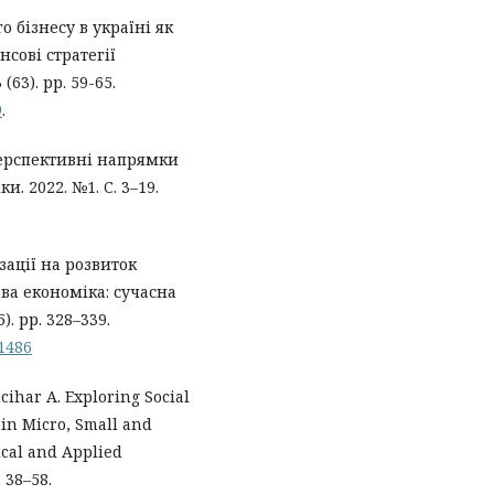
 бізнесу в україні як
сові стратегії
63). рр. 59-65.
9
.
. Перспективні напрямки
. 2022. №1. C. 3–19.
зації на розвиток
ова економіка: сучасна
). рр. 328–339.
01486
cihar A. Exploring Social
in Micro, Small and
ical and Applied
 38–58.