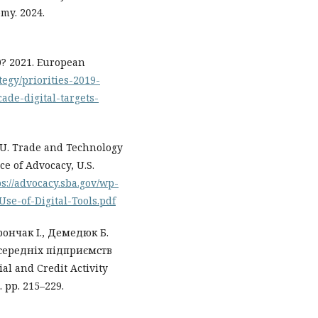
my. 2024.
30? 2021. European
ategy/priorities-2019-
cade-digital-targets-
E.U. Trade and Technology
e of Advocacy, U.S.
ps://advocacy.sba.gov/wp-
se-of-Digital-Tools.pdf
рончак І., Демедюк Б.
 середніх підприємств
l and Credit Activity
 рр. 215–229.