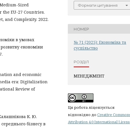
d Medium-Sized
Формати цитування
r the EU-27 Countries.
t, and Complexity. 2022.
НОМЕР
ономіки в умовах
№ 71 (2025): Економіка та
а розвитку економіки
суспільство
7.
РОЗДІЛ
ormation and economic
МЕНЕДЖМЕНТ
edia era: Digitalization
national Review of
.
Ця робота ліцензується
відповідно до
Creative Common
 Калашнікова К. Ю.
Attribution 4.0 International Licen
 середнього бізнесу в