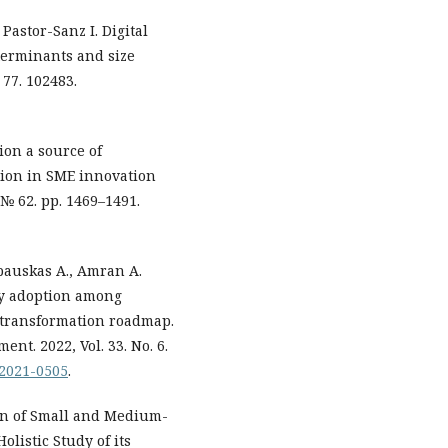
Pastor-Sanz I. Digital
terminants and size
 77. 102483.
tion a source of
usion in SME innovation
№ 62. рр. 1469–1491.
bauskas A., Amran A.
gy adoption among
 transformation roadmap.
t. 2022, Vol. 33. No. 6.
-2021-0505
.
on of Small and Medium-
olistic Study of its