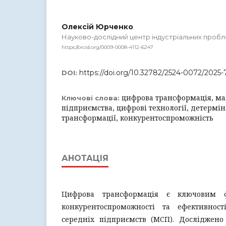
Олексій Юрченко
Науково-дослідний центр індустріальних проб
https://orcid.org/0009-0008-4112-6247
https://doi.org/10.32782/2524-0072/2025-
DOI:
цифрова трансформація, мал
Ключові слова:
підприємства, цифрові технології, детермі
трансформації, конкурентоспроможність
АНОТАЦІЯ
Цифрова трансформація є ключовим 
конкурентоспроможності та ефективност
середніх підприємств (МСП). Досліджено