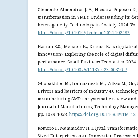
Clemente-Almendros J. A., Nicoara-Popescu D., 
transformation in SMEs: Understanding its de
heterogeneity. Technology in Society. 2024. Vol.
https://doi.org/10.1016/j.techsoc.2024.102483
.
Hassan S.S., Meisner K., Krause K. Is digitaliza
innovation? Exploring the role of digital diff
performance. Small Business Economics. 2024. 
https://doi.org/10.1007/s11187-023-00826-7
.
Ghobakhloo M., Iranmanesh M., Vilkas M., Gry
Drivers and barriers of Industry 4.0 technolo
manufacturing SMEs: a systematic review and
Journal of Manufacturing Technology Managemen
pp. 1029-1058.
https://doi.org/10.1108/JMTM-12
Romero I., Mammadov H. Digital Transformati
Sized Enterprises as an Innovation Process: A H