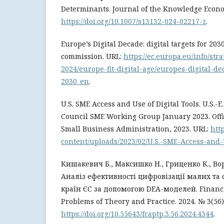
Determinants. Journal of the Knowledge Econo
https://doi.org/10.1007/s13132-024-02217-z
.
Europe’s Digital Decade: digital targets for 20
commission. URL:
https://ec.europa.eu/info/str
2024/europe-fit-digital-age/europes-digital-de
2030_en
.
U.S. SME Access and Use of Digital Tools. U.S.-
Council SME Working Group January 2023. Offic
Small Business Administration, 2023. URL:
htt
content/uploads/2023/02/U.S.-SME-Access-and-U
Кишакевич Б., Максишко Н., Гриценко К., Во
Аналіз ефективності цифровізації малих та
країн ЄС за допомогою DEA-моделей. Financia
Problems of Theory and Practice. 2024. № 3(56).
https://doi.org/10.55643/fcaptp.3.56.2024.4344
.