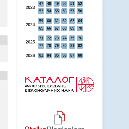
47
48
49
50
51
52
2023
53
54
55
56
57
58
59
60
61
62
63
64
2024
65
66
67
68
69
70
71
72
73
74
75
76
2025
77
78
79
80
81
82
2026
83
84
85
86
87
88