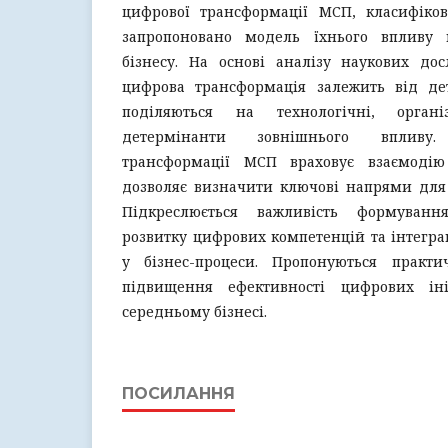
цифрової трансформації МСП, класифіко
запропоновано модель їхнього впливу н
бізнесу. На основі аналізу наукових до
цифрова трансформація залежить від де
поділяються на технологічні, органі
детермінанти зовнішнього впливу
трансформації МСП враховує взаємоді
дозволяє визначити ключові напрями для 
Підкреслюється важливість формування
розвитку цифрових компетенцій та інтеграц
у бізнес-процеси. Пропонуються практи
підвищення ефективності цифрових ін
середньому бізнесі.
ПОСИЛАННЯ