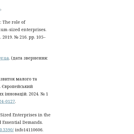
3
.
 The role of
ium-sized enterprises.
 2019. № 216. рр. 105–
ov.ua
. (дата звернення:
озвиток малого та
и. Європейський
 інновацій. 2024. № 1
024-0127
.
Sized Enterprises in the
d Essential Demands.
10.3390/
info14110606.