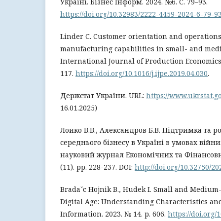
Україні. Бізнес Інформ. 2024. №6. C. 79–93.
https://doi.org/10.32983/2222-4459-2024-6-79-9
Linder C. Customer orientation and operations:
manufacturing capabilities in small- and med
International Journal of Production Economics.
117.
https://doi.org/10.1016/j.ijpe.2019.04.030
.
Держстат України. URL:
https://www.ukrstat.g
16.01.2025)
Лойко В.В., Александров Б.В. Підтримка та р
середнього бізнесу в Україні в умовах війн
науковий журнал Економічних та Фінансових
(11). рр. 228-237. DOI:
http://doi.org/10.32750/2
Bradaˇc Hojnik B., Hudek I. Small and Medium-
Digital Age: Understanding Characteristics an
Information. 2023. № 14. р. 606.
https://doi.org/