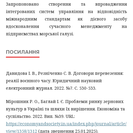
Запропоновано створення та впровадження
інтегрованих систем управління на відповідність
міжнародним стандартам як дієвого засобу
вдосконалення сучасного менеджменту на
підприємствах морської галузі.
ПОСИЛАННЯ
Давидова І. В., Резніченко С. В. Договори перевезення:
реалії воєнного часу. Юридичний науковий
електронний журнал. 2022. №7. С. 530-533.
Мірошник Р. О., Баглай І. Є. Проблеми ринку зернових
культур в Україні та шляхи їх вирішення. Економіка та
суспільство. 2022. Вип. №39. URL:
https://economyandsociety.in.ua/index.php/journal/article/
view/1358/1312
(дата звернення 25.01.2025).