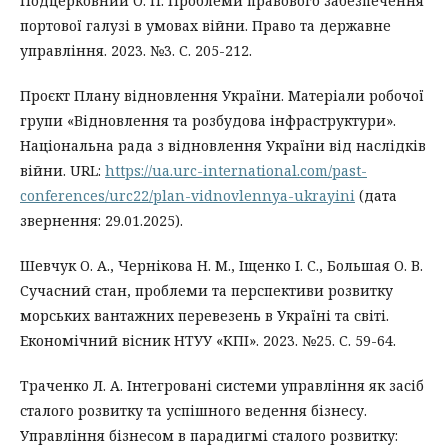
Подцерковний О. П. Проблеми правового забезпечення
портової галузі в умовах війни. Право та державне
управління. 2023. №3. С. 205-212.
Проєкт Плану відновлення України. Матеріали робочої
групи «Відновлення та розбудова інфраструктури».
Національна рада з відновлення України від наслідків
війни. URL:
https://ua.urc-international.com/past-
conferences/urc22/plan-vidnovlennya-ukrayini
(дата
звернення: 29.01.2025).
Шевчук О. А., Чернікова Н. М., Іщенко І. С., Большая О. В.
Сучасний стан, проблеми та перспективи розвитку
морських вантажних перевезень в Україні та світі.
Економічний вісник НТУУ «КПІ». 2023. №25. C. 59-64.
Траченко Л. А. Інтегровані системи управління як засіб
сталого розвитку та успішного ведення бізнесу.
Управління бізнесом в парадигмі сталого розвитку: