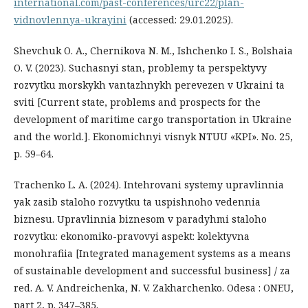
international.com/past-conferences/urc22/plan-
vidnovlennya-ukrayini
(accessed: 29.01.2025).
Shevchuk O. A., Chernikova N. M., Ishchenko I. S., Bolshaia
O. V. (2023). Suchasnyi stan, problemy ta perspektyvy
rozvytku morskykh vantazhnykh perevezen v Ukraini ta
sviti [Current state, problems and prospects for the
development of maritime cargo transportation in Ukraine
and the world.]. Ekonomichnyi visnyk NTUU «KPI». No. 25,
p. 59–64.
Trachenko L. A. (2024). Intehrovani systemy upravlinnia
yak zasib staloho rozvytku ta uspishnoho vedennia
biznesu. Upravlinnia biznesom v paradyhmi staloho
rozvytku: ekonomiko-pravovyi aspekt: kolektyvna
monohrafiia [Integrated management systems as a means
of sustainable development and successful business] / za
red. A. V. Andreichenka, N. V. Zakharchenko. Odesa : ONEU,
part 2, p. 347–385.