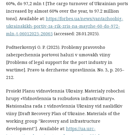
60%, do 97,2 mln t [The cargo turnover of Ukrainian ports
increased by almost 60% over the year, to 97.2 million
tons]. Available at:
https://forbes.ua/news/vantazhoobig-
ukrainskikh-portiv-za-rik-zris-na-mayzhe-60-do-972-
mln-t-06012025-26065
(accessed: 28.01.2025).
Podtserkovnyi O. P. (2023). Problemy pravovoho
zabezpechennia portovoi haluzi v umovakh viiny
[Problems of legal support for the port industry in
wartime]. Pravo ta derzhavne upravlinnia. No. 3, p. 205–
212.
Proiekt Planu vidnovlennia Ukrainy. Materialy robochoi
hrupy «Vidnovlennia ta rozbudova infrastruktury».
Natsionalna rada z vidnovlennia Ukrainy vid naslidkiv
viiny [Draft Recovery Plan of Ukraine. Materials of the
working group "Recovery and infrastructure
development"]. Available at:
https://ua.urc-