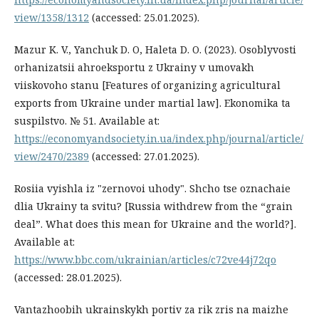
view/1358/1312
(accessed: 25.01.2025).
Mazur K. V., Yanchuk D. O, Haleta D. O. (2023). Osoblyvosti
orhanizatsii ahroeksportu z Ukrainy v umovakh
viiskovoho stanu [Features of organizing agricultural
exports from Ukraine under martial law]. Ekonomika ta
suspilstvo. № 51. Available at:
https://economyandsociety.in.ua/index.php/journal/article/
view/2470/2389
(accessed: 27.01.2025).
Rosiia vyishla iz "zernovoi uhody". Shcho tse oznachaie
dlia Ukrainy ta svitu? [Russia withdrew from the “grain
deal”. What does this mean for Ukraine and the world?].
Available at:
https://www.bbc.com/ukrainian/articles/c72ve44j72qo
(accessed: 28.01.2025).
Vantazhoobih ukrainskykh portiv za rik zris na maizhe