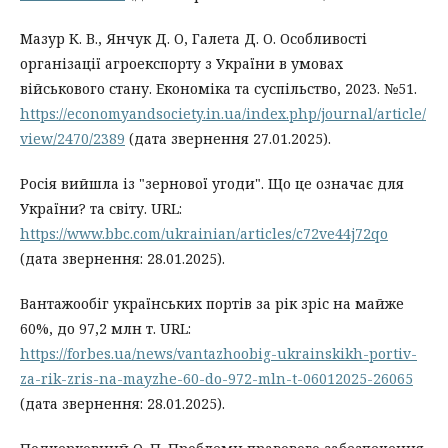
Мазур К. В., Янчук Д. О, Галета Д. О. Особливості
організації агроекспорту з України в умовах
військового стану. Економіка та суспільство, 2023. №51.
https://economyandsociety.in.ua/index.php/journal/article/
view/2470/2389
(дата звернення 27.01.2025).
Росія вийшла із "зернової угоди". Що це означає для
України? та світу. URL:
https://www.bbc.com/ukrainian/articles/c72ve44j72qo
(дата звернення: 28.01.2025).
Вантажообіг українських портів за рік зріс на майже
60%, до 97,2 млн т. URL:
https://forbes.ua/news/vantazhoobig-ukrainskikh-portiv-
za-rik-zris-na-mayzhe-60-do-972-mln-t-06012025-26065
(дата звернення: 28.01.2025).