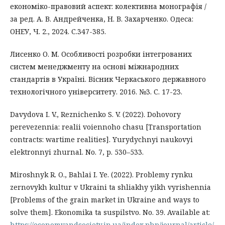
економіко-правовий аспект: колективна монографія /
за ред. А. В. Андрейченка, Н. В. Захарченко. Одеса:
ОНЕУ, Ч. 2., 2024. С.347-385.
Лисенко О. М. Особливості розробки інтегрованих
систем менеджменту на основі міжнародних
стандартів в Україні. Вісник Черкаського державного
технологічного університету. 2016. №3. С. 17-23.
Davydova I. V., Reznichenko S. V. (2022). Dohovory
perevezennia: realii voiennoho chasu [Transportation
contracts: wartime realities]. Yurydychnyi naukovyi
elektronnyi zhurnal. No. 7, p. 530–533.
Miroshnyk R. O., Bahlai I. Ye. (2022). Problemy rynku
zernovykh kultur v Ukraini ta shliakhy yikh vyrishennia
[Problems of the grain market in Ukraine and ways to
solve them]. Ekonomika ta suspilstvo. No. 39. Available at:
https://economyandsociety.in.ua/index.php/journal/article/