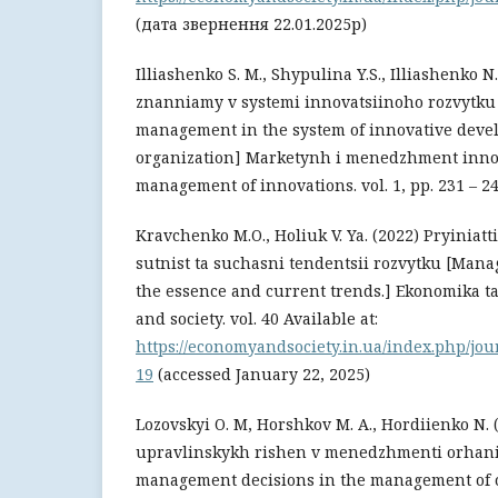
(дата звернення 22.01.2025р)
Illiashenko S. M., Shypulina Y.S., Illiashenko N
znanniamy v systemi innovatsiinoho rozvytku
management in the system of innovative deve
organization] Marketynh i menedzhment innov
management of innovations. vol. 1, pp. 231 – 2
Kravchenko M.O., Holiuk V. Ya. (2022) Pryiniat
sutnist ta suchasni tendentsii rozvytku [Man
the essence and current trends.] Ekonomika ta
and society. vol. 40 Available at:
https://economyandsociety.in.ua/index.php/jour
19
(accessed January 22, 2025)
Lozovskyi O. M, Horshkov M. A., Hordiienko N. 
upravlinskykh rishen v menedzhmenti orhaniza
management decisions in the management of 