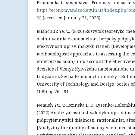
Ekonomika ta suspilstvo - Economy and society. 
https://economyandsociety.in.ua/index.php/jour
39
(accessed January 21, 2025)
Mishchuk Ye. V., (2020) Rozvytok teoretyko-m
otsiniuvannia ekonomichnoi bezpeky pidpry
efektyvnosti upravlinskykh rishen [Developme
methodological approaches to assessing the ec
enterprises taking into account the effective
decisions] Visnyk Kyivskoho natsionalnoho un
ta dyzainu. Seriia Ekonomichni nauky - Bulleti
University of Technology and Design. Series of
(149) pp.76 – 91
Nemish Yu. V. Lozinska L. D. Lysenko-Helembiuk 
(2022) Analiz yakosti ukhvalenykh upravlinsk
pidpryiemnytskii diialnosti: ratsionalnist, alte
[Analyzing the quality of management decisio