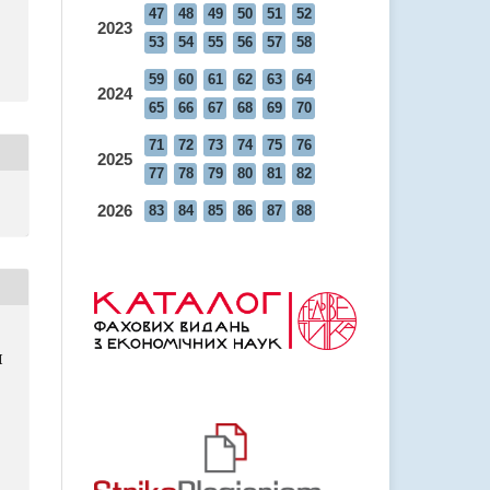
47
48
49
50
51
52
2023
53
54
55
56
57
58
59
60
61
62
63
64
2024
65
66
67
68
69
70
71
72
73
74
75
76
2025
77
78
79
80
81
82
2026
83
84
85
86
87
88
И