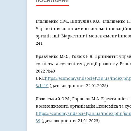
ПОСИЛАННЯ
Ілляшенко С.М., Шипуліна Ю.С. Ілляшенко Н.
Управління знаннями в системі інноваційн
організації. Маркетинг і менеджмент інновац
241
Кравченко М.О. , Голюк В.Я. Прийняття упра
сутність та сучасні тенденції розвитку. Екон
2022 №40
URL:
https://economyandsociety.in.ua/index.php
3/1419
(дата звернення 22.01.2025)
Лозовський О.М., Горшков М.А. Ефективність
в менеджменті організацій Економіка та сусп
https://economyandsociety.in.ua/index.php/jour
39
(дата звернення 21.01.2025)