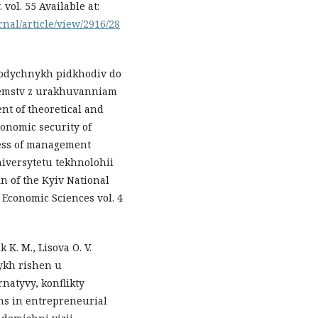
vol. 55 Available at:
nal/article/view/2916/28
etodychnykh pidkhodiv do
iemstv z urakhuvanniam
nt of theoretical and
onomic security of
ness of management
iversytetu tekhnolohii
n of the Kyiv National
 Economic Sciences vol. 4
K. M., Lisova O. V.
ykh rishen u
rnatyvy, konflikty
ns in entrepreneurial