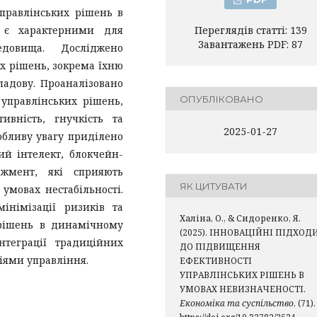
управлінських рішень в
і є характерними для
Переглядів статті: 139
Завантажень PDF: 87
редовища. Досліджено
х рішень, зокрема їхню
ладову. Проаналізовано
ОПУБЛІКОВАНО
 управлінських рішень,
ивність, гнучкість та
2025-01-27
обливу увагу приділено
й інтелект, блокчейн-
джмент, які сприяють
ЯК ЦИТУВАТИ
умовах нестабільності.
інімізації ризиків та
Халіна, О., & Сидоренко, Я.
 рішень в динамічному
(2025). ІННОВАЦІЙНІ ПІДХОД
нтеграції традиційних
ДО ПІДВИЩЕННЯ
іями управління.
ЕФЕКТИВНОСТІ
УПРАВЛІНСЬКИХ РІШЕНЬ В
УМОВАХ НЕВИЗНАЧЕНОСТІ.
Економіка та суспільство
, (71).