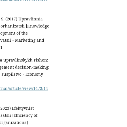
. S. (2017) Upravlinnia
 orhanizatsii [Knowledge
lopment of the
atsii - Marketing and
41
tia upravlinskykh rishen:
agement decision-making:
 suspilstvo - Economy
nal/article/view/1473/14
(2023) Efektyvnist
tsii [Efficiency of
organizations]