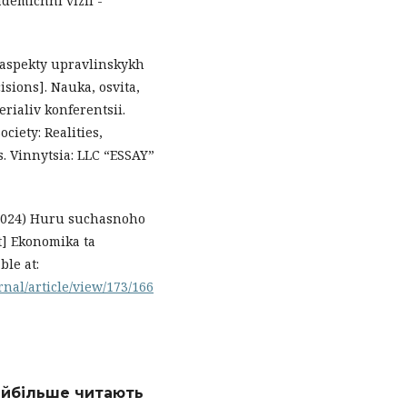
kademichni vizii -
 aspekty upravlinskykh
sions]. Nauka, osvita,
erialiv konferentsii.
ciety: Realities,
. Vinnytsia: LLC “ESSAY”
 (2024) Huru suchasnoho
 Ekonomika ta
ble at:
nal/article/view/173/166
найбільше читають