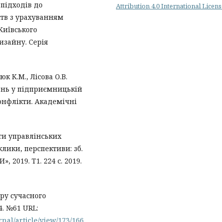
 підходів до
Attribution 4.0 International Licen
тв з урахуванням
Київського
изайну. Серія
к К.М., Лісова О.В.
ень у підприємницькій
конфлікти. Академічні
ти управлінських
иклики, перспективи: зб.
 2019. Т1. 224 с. 2019.
уру сучасного
4. №61 URL:
nal/article/view/173/166