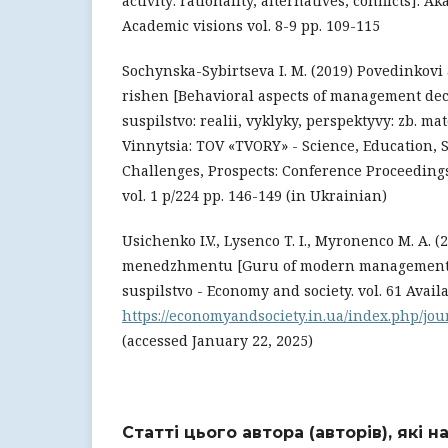
activity: rationality, alternatives, conflicts]. A
Academic visions vol. 8-9 pp. 109-115
Sochynska-Sybirtseva I. M. (2019) Povedinkovi
rishen [Behavioral aspects of management deci
suspilstvo: realii, vyklyky, perspektyvy: zb. mat
Vinnytsia: TOV «TVORY» - Science, Education, So
Challenges, Prospects: Conference Proceedings
vol. 1 p/224 pp. 146-149 (in Ukrainian)
Usichenko I.V., Lysenco T. I., Myronenco M. A.
menedzhmentu [Guru of modern management]
suspilstvo - Economy and society. vol. 61 Availa
https://economyandsociety.in.ua/index.php/jour
(accessed January 22, 2025)
Статті цього автора (авторів), які 