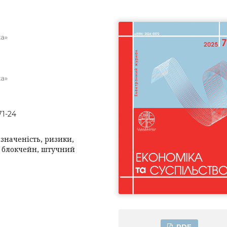
ка»
ка»
71-24
значеність, ризики,
ї, блокчейн, штучний
PDF