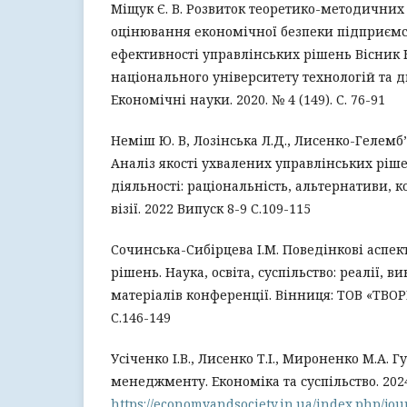
Міщук Є. В. Розвиток теоретико-методичних
оцінювання економічної безпеки підприємс
ефективності управлінських рішень Вісник 
національного університету технологій та д
Економічні науки. 2020. № 4 (149). С. 76-91
Неміш Ю. В, Лозінська Л.Д., Лисенко-Гелемб’ю
Аналіз якості ухвалених управлінських ріш
діяльності: раціональність, альтернативи, 
візії. 2022 Випуск 8-9 С.109-115
Сочинська-Сибірцева І.М. Поведінкові аспек
рішень. Наука, освіта, суспільство: реалії, в
матеріалів конференції. Вінниця: ТОВ «ТВОРИ»,
С.146-149
Усіченко І.В., Лисенко Т.І., Мироненко М.А. Г
менеджменту. Економіка та суспільство. 202
https://economyandsociety.in.ua/index.php/jour