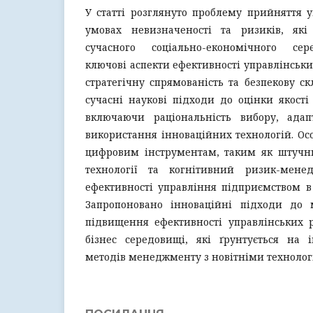
У статті розглянуто проблему прийняття 
умовах невизначеності та ризиків, як
сучасного соціально-економічного се
ключові аспекти ефективності управлінськи
стратегічну спрямованість та безпекову ск
сучасні наукові підходи до оцінки якості
включаючи раціональність вибору, адапт
використання інноваційних технологій. Ос
цифровим інструментам, таким як штучни
технології та когнітивний ризик-мене
ефективності управління підприємством в 
Запропоновано інноваційні підходи до м
підвищення ефективності управлінських
бізнес середовищі, які ґрунтується на і
методів менеджменту з новітніми технолог