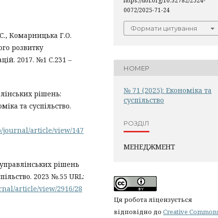
https://doi.org/10.32782/2524-
0072/2025-71-24
Формати цитування
С., Комарницька Г.О.
ого розвитку
ій. 2017. №1 С.231 –
НОМЕР
№ 71 (2025): Економіка та
влінських рішень:
суспільство
оміка та суспільство.
РОЗДІЛ
/journal/article/view/147
МЕНЕДЖМЕНТ
 управлінських рішень
ільство. 2023 №.55 URL:
nal/article/view/2916/28
Ця робота ліцензується
відповідно до
Creative Common