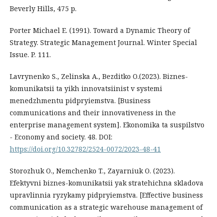
Beverly Hills, 475 р.
Porter Michael E. (1991). Toward a Dynamic Theory of
Strategy. Strategic Management Journal. Winter Special
Issue. P. 111.
Lavrynenko S., Zelinska A., Bezditko O.(2023). Biznes-
komunikatsii ta yikh innovatsiinist v systemi
menedzhmentu pidpryiemstva. [Business
communications and their innovativeness in the
enterprise management system]. Ekonomika ta suspilstvo
- Economy and society. 48. DOI:
https://doi.org/10.32782/2524-0072/2023-48-41
Storozhuk O., Nemchenko T., Zayarniuk O. (2023).
Efektyvni biznes-komunikatsii yak stratehichna skladova
upravlinnia ryzykamy pidpryiemstva. [Effective business
communication as a strategic warehouse management of