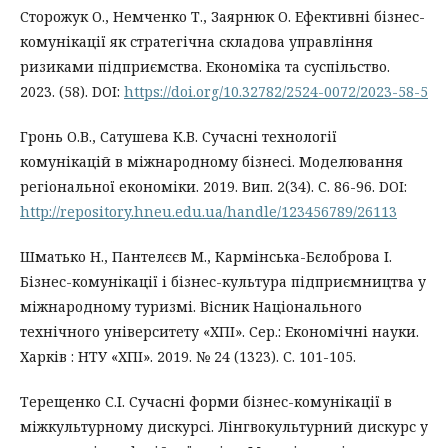
Сторожук О., Немченко Т., Заярнюк О. Ефективні бізнес-
комунікації як стратегічна складова управління
ризиками підприємства. Економіка та суспільство.
2023. (58). DOI:
https://doi.org/10.32782/2524-0072/2023-58-5
Гронь О.В., Сатушева К.В. Сучасні технології
комунікацій в міжнародному бізнесі. Моделювання
регіональної економіки. 2019. Вип. 2(34). С. 86-96. DOI:
http://repository.hneu.edu.ua/handle/123456789/26113
Шматько Н., Пантелєєв М., Кармінська-Бєлоброва І.
Бізнес-комунікації і бізнес-культура підприємництва у
міжнародному туризмі. Вісник Національного
технічного університету «ХПІ». Сер.: Економічні науки.
Харків : НТУ «ХПІ». 2019. № 24 (1323). С. 101-105.
Терещенко С.І. Сучасні форми бізнес-комунікації в
міжкультурному дискурсі. Лінгвокультурний дискурс у