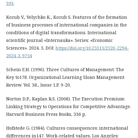
393
.
Kozub V., Velychko K., Kozub S. Features of the formation
of business processes of international companies in the
conditions of digital transformations. International
scientific journal «Internauka». Series: «Economic
Sciences». 2024. 3. DOI:
https://doi.org/10.25313/2520-2294-
2024-3-9754
Schein E.H. (1996). Three Cultures of Management: The
Key to178. Organizational Learning Sloan Management
Review. Vol. 38., Issue 1.P. 9-20.
Norton D.P., Kaplan R.S. (2008). The Execution Premium:
Linking Strategy to Operations for Competitive Advantage.
Harvard Business Press Books, 336 p.
Hofstede G. (1984). Cultures consequences: international
differences in147. Work-related values. Los Angeles: