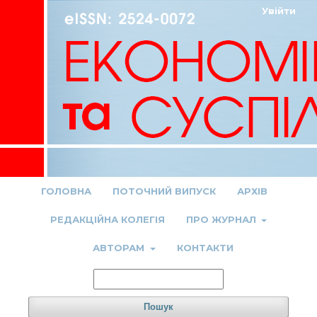
Увійти
ГОЛОВНА
ПОТОЧНИЙ ВИПУСК
АРХІВ
РЕДАКЦІЙНА КОЛЕГІЯ
ПРО ЖУРНАЛ
АВТОРАМ
КОНТАКТИ
Пошук