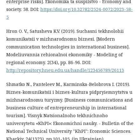
enterprise risks]. Ekonomika ta suspilstvo - Economy and
society. 58. DOI:
https://doi.org/10.32782/2524-0072/2023-58-
5
Hron O. V., Satusheva K.V. (2019). Suchasni tekhnolohii
komunikatsii v mizhnarodnomu biznesi. [Modern
communication technologies in international business].
Modeliuvannia rehionalnoi ekonomiky - Modeling of
regional economy. 2(34), pp. 86-96. DOI:
http://repository.hneu.edu.ua/handle/123456789/26113
Shmatko N., Panteleev M., Karminska-Belobrova I. (2019).
Biznes-komunikatsii i biznes-kultura pidpryiemnytstva u
mizhnarodnomu turyzmy. [Business communications and
business culture of entrepreneurship in international
tourism]. Visnyk Natsionalnoho tekhnichnoho
universytetu «KhPI»: Ekonomichni nauky. - Bulletin of the
National Technical University "KhPI": Economic Sciences.
Kharkiv. 24(1323), pp.101-105. (in Ukrainian).