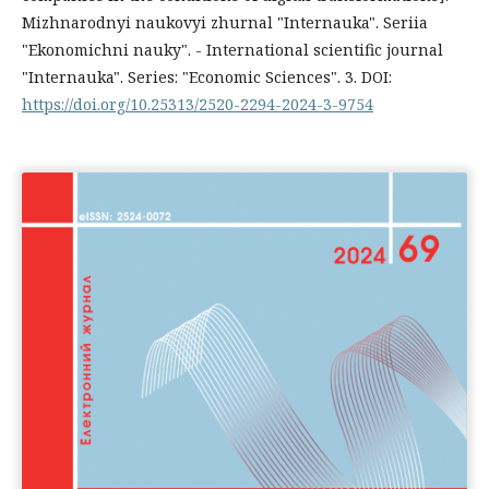
Mizhnarodnyi naukovyi zhurnal "Internauka". Seriia
"Ekonomichni nauky". - International scientific journal
"Internauka". Series: "Economic Sciences". 3. DOI:
https://doi.org/10.25313/2520-2294-2024-3-9754