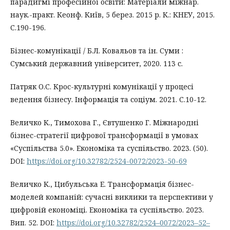
парадигмі професійної освіти: Матеріали міжнар.
наук.-практ. Кеонф. Київ, 5 берез. 2015 р. К.: КНЕУ, 2015.
С.190-196.
Бізнес-комунікації / Б.Л. Ковальов та ін. Суми :
Сумський державний університет, 2020. 113 с.
Патряк О.С. Крос-культурні комунікації у процесі
ведення бізнесу. Інформація та соціум. 2021. С.10-12.
Величко К., Тимохова Г., Євтушенко Г. Міжнародні
бізнес-стратегії цифрової трансформації в умовах
«Суспільства 5.0». Економіка та суспільство. 2023. (50).
DOI:
https://doi.org/10.32782/2524-0072/2023-50-69
Величко К., Цибульська Е. Трансформація бізнес-
моделей компаній: сучасні виклики та перспективи у
цифровій економіці. Економіка та суспільство. 2023.
Вип. 52. DOI:
https://doi.org/10.32782/2524–0072/2023–52–