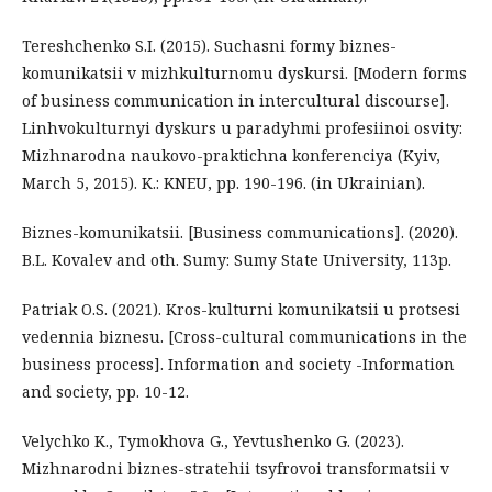
Tereshchenko S.I. (2015). Suchasni formy biznes-
komunikatsii v mizhkulturnomu dyskursi. [Modern forms
of business communication in intercultural discourse].
Linhvokulturnyi dyskurs u paradyhmi profesiinoi osvity:
Mizhnarodna naukovo-praktichna konferenciya (Kyiv,
March 5, 2015). K.: KNEU, рр. 190-196. (in Ukrainian).
Biznes-komunikatsii. [Business communications]. (2020).
B.L. Kovalev and oth. Sumy: Sumy State University, 113p.
Patriak O.S. (2021). Kros-kulturni komunikatsii u protsesi
vedennia biznesu. [Cross-cultural communications in the
business process]. Information and society -Information
and society, pp. 10-12.
Velychko K., Tymokhova G., Yevtushenko G. (2023).
Mizhnarodni biznes-stratehii tsyfrovoi transformatsii v