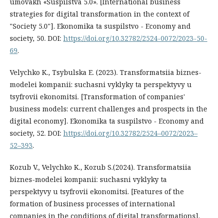
umovakh «Suspilstva 5.0». [International business
strategies for digital transformation in the context of
"Society 5.0"]. Ekonomika ta suspilstvo - Economy and
society, 50. DOI:
https://doi.org/10.32782/2524-0072/2023-50-
69
.
Velychko K., Tsybulska E. (2023). Transformatsiia biznes-
modelei kompanii: suchasni vyklyky ta perspektyvy u
tsyfrovii ekonomitsi. [Transformation of companies'
business models: current challenges and prospects in the
digital economy]. Ekonomika ta suspilstvo - Economy and
society, 52. DOI:
https://doi.org/10.32782/2524–0072/2023–
52–393
.
Kozub V., Velychko K., Kozub S.(2024). Transformatsiia
biznes-modelei kompanii: suchasni vyklyky ta
perspektyvy u tsyfrovii ekonomitsi. [Features of the
formation of business processes of international
companies in the conditions of digital transformations].