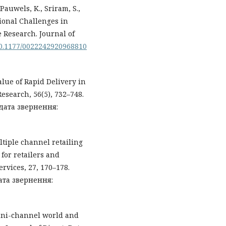
 Pauwels, K., Sriram, S.,
tional Challenges in
Research. Journal of
/10.1177/0022242920968810
 Value of Rapid Delivery in
esearch, 56(5), 732–748.
дата звернення:
ultiple channel retailing
for retailers and
rvices, 27, 170–178.
ата звернення:
omni-channel world and