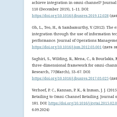
achieve integration in omni-channel? Journal
110 (December 2019), 1–11. DOI:
https://doi.org/10.1016/j.jbusres.2019.12.028
(дат
Oh, L., Teo, H., & Sambamurthy, V. (2012). The e
integration through the use of information te
performance. Journal of Operations Management
https://doi.org/10.1016/j.jom.2012.03.001
(дата зв
Saghiri, S., Wilding, R., Mena, C., & Bourlakis,
three-dimensional framework for omni-channe
Research, 77(March), 53–67. DOI:
https://doi.org/10.1016/j.jbusres.2017.03.025
(дат
Verhoef, P. C., Kannan, P. K., & Inman, J. J. (2
Retailing to Omni-Channel Retailing. Journal of
181. DOI:
https://doi.org/10.1016/j.jretai.2015.02.
6.09.2024)