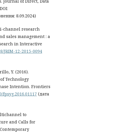
 Journal of Direct, Data
DOI:
нення: 8.09.2024)
mni-channel research
and sales management : a
search in Interactive
108/JRIM-12-2015-0094
llo, Y. (2016).
of Technology
ase Intention. Frontiers
89/fpsyg.2016.01117
(дата
ltichannel to
ure and Calls for
n Contemporary