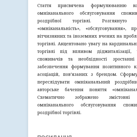
Стаття присвячена формулюванню ко
омніканального обслуговування спожи
роздрібної торгівлі. Розглянуто
«омніканальність», «обслуговування», п
вітчизняних та іноземних вчених на проб
торгівлі. Акцентовано увагу на кардинальн
торгівлі під впливом діджиталізації, 
споживачів та необхідності зростанн
забезпечення формування позитивного кл
асоціацій, пов’язаних з брендом. Сформу
переслідувати омніканальний роздрібн
авторське бачення поняття «омніканал
Схематично зображено змістовні
омніканального обслуговування спожи
роздрібної торгівлі.