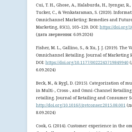
Cui, T. H., Ghose, A., Halaburda, H., Iyengar, R.,
Tucker, C., & Venkataraman, S. (2020). Informa
Omnichannel Marketing: Remedies and Future 
Marketing, 85(1), 103–120. DOI:
https://doi.org
(дата звернення: 6.09.2024)
Fisher, M. L., Gallino, S., & Xu, J. J. (2019). The
Omnichannel Retailing. Journal of Marketing R
DOI:
https://doi.org/10.1177/0022243719849940
(
6.09.2024)
Beck, N., & Rygl, D. (2015). Categorization of m
in Multi-, Cross-, and Omni-Channel Retailing 
retailing. Journal of Retailing and Consumer Se
http://doi.org/10.1016/j.jretconser.2015.08.001
(д
8.09.2024)
Cook, G. (2014). Customer experience in the 