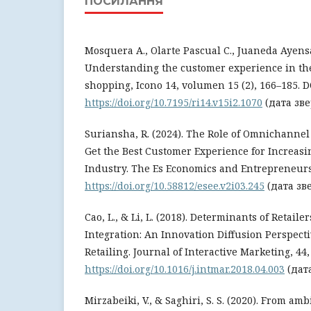
ПОСИЛАННЯ
Mosquera A., Olarte Pascual C., Juaneda Ayensa
Understanding the customer experience in th
shopping, Icono 14, volumen 15 (2), 166–185. D
https://doi.org/10.7195/ri14.v15i2.1070
(дата зве
Suriansha, R. (2024). The Role of Omnichannel
Get the Best Customer Experience for Increasin
Industry. The Es Economics and Entrepreneursh
https://doi.org/10.58812/esee.v2i03.245
(дата зве
Cao, L., & Li, L. (2018). Determinants of Retail
Integration: An Innovation Diffusion Perspec
Retailing. Journal of Interactive Marketing, 44,
https://doi.org/10.1016/j.intmar.2018.04.003
(дата
Mirzabeiki, V., & Saghiri, S. S. (2020). From amb