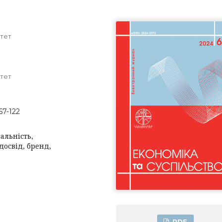
тет
тет
67-122
альність,
досвід, бренд,
PDF