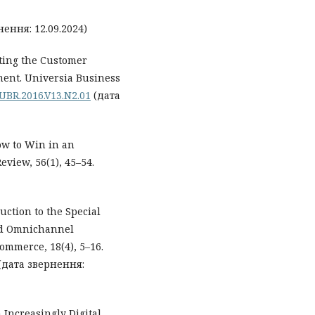
ення: 12.09.2024)
casting the Customer
ent. Universia Business
2/UBR.2016.V13.N2.01
(дата
 How to Win in an
iew, 56(1), 45–54.
duction to the Special
ard Omnichannel
Commerce, 18(4), 5–16.
(дата звернення:
n Increasingly Digital