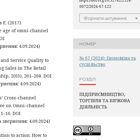
https://doi.org/10.32782/2524-
0072/2024-67-122
Формати цитування
 E. (2017).
e age of omni-channel
OI:
НОМЕР
рнення: 4.09.2024)
№ 67 (2024): Економіка та
 and Service Quality to
суспільство
g Sales in The Retail
ip, 2(03), 261–268. DOI:
РОЗДІЛ
рнення: 4.09.2024)
ПІДПРИЄМНИЦТВО,
ers’ Cross-channel
ТОРГІВЛЯ ТА БІРЖОВА
tive on Omni-channel
ДІЯЛЬНІСТЬ
 1–16. DOI:
 звернення: 4.09.2024)
ition to action: How to