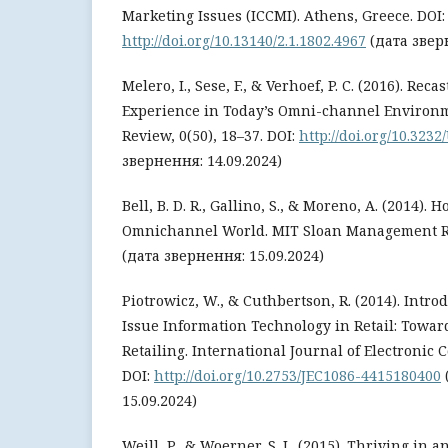
Marketing Issues (ICCMI). Athens, Greece. DOI:
http://doi.org/10.13140/2.1.1802.4967
(дата зверн
Melero, I., Sese, F., & Verhoef, P. C. (2016). Re
Experience in Today’s Omni-channel Environm
Review, 0(50), 18–37. DOI:
http://doi.org/10.323
звернення: 14.09.2024)
Bell, B. D. R., Gallino, S., & Moreno, A. (2014).
Omnichannel World. MIT Sloan Management Rev
(дата звернення: 15.09.2024)
Piotrowicz, W., & Cuthbertson, R. (2014). Intro
Issue Information Technology in Retail: Tow
Retailing. International Journal of Electronic 
DOI:
http://doi.org/10.2753/JEC1086-4415180400
15.09.2024)
Weill, P., & Woerner, S. L. (2015). Thriving in a