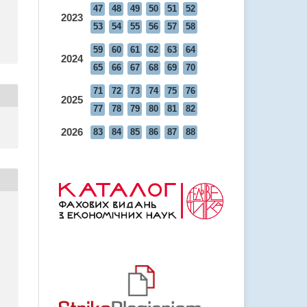
47
48
49
50
51
52
2023
53
54
55
56
57
58
59
60
61
62
63
64
2024
65
66
67
68
69
70
71
72
73
74
75
76
2025
77
78
79
80
81
82
2026
83
84
85
86
87
88