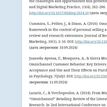
the challenges and opportunities this presents.
and Digital Marketing Practice, 15(4), 262–266. 
http://doi.org/10.1057/dddmp.2014.16
(дата звер
Cummins, S., Peltier, J., & Dixon, A. (2016). O
framework in the context of personal selling 
review and research extensions. Journal of Re
Marketing, 10(1), 2–16. DOI:
http://doi.org/10.1
(дата звернення: 10.09.2024)
Juaneda-Ayensa, E., Mosquera, A., & Sierra Muri
Omnichannel Customer Behavior: Key Drivers 
Acceptance and Use and Their Effects on Purch
in Psychology, 7(July). DOI:
http://doi.org/10.33
звернення: 11.09.2024)
Lazaris, C., & Vrechopoulos, A. (2014). From Mu
“Omnichannel” Retailing: Review of the Literat
Research. In 2nd International Conference o