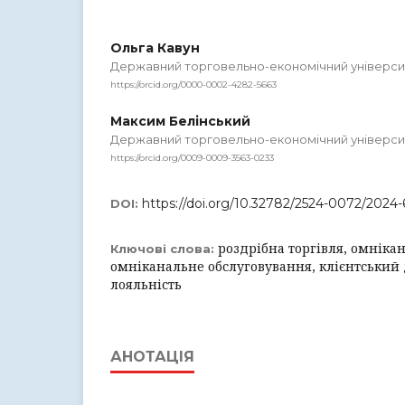
Ольга Кавун
Державний торговельно-економічний універси
https://orcid.org/0000-0002-4282-5663
Максим Белінський
Державний торговельно-економічний універси
https://orcid.org/0009-0009-3563-0233
https://doi.org/10.32782/2524-0072/2024-
DOI:
роздрібна торгівля, омнікан
Ключові слова:
омніканальне обслуговування, клієнтський 
лояльність
АНОТАЦІЯ