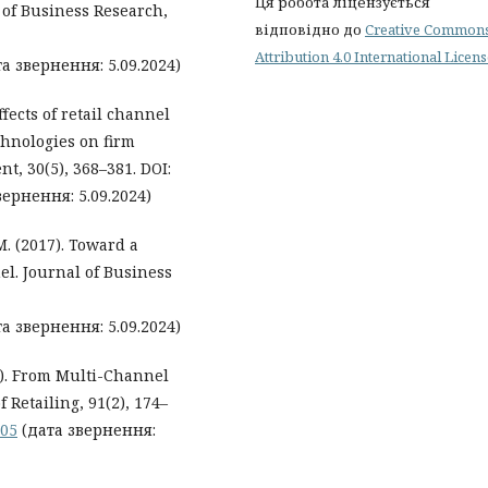
Ця робота ліцензується
 of Business Research,
відповідно до
Creative Common
Attribution 4.0 International Licen
а звернення: 5.09.2024)
ffects of retail channel
chnologies on firm
, 30(5), 368–381. DOI:
ернення: 5.09.2024)
 M. (2017). Toward a
l. Journal of Business
а звернення: 5.09.2024)
015). From Multi-Channel
 Retailing, 91(2), 174–
005
(дата звернення: