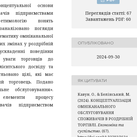
нцептуальної основи
вачів підприємствами
Переглядів статті: 67
Завантажень PDF: 60
 етимологію понять
роаналізовано погляди
лематику омніканальної
ОПУБЛІКОВАНО
их змінах у роздрібній
ускладенні поведінки
2024-09-30
і уваги торговців до
ієнтського досвіду та
льовано цілі, які має
ЯК ЦИТУВАТИ
ий торговець. Подано
ьне обслуговування».
Кавун, О., & Белінський, М.
 елементи процесу
(2024). КОНЦЕПТУАЛІЗАЦІЯ
вачів підприємством
ОМНІКАНАЛЬНОГО
ОБСЛУГОВУВАННЯ
СПОЖИВАЧІВ В РОЗДРІБНІЙ
ТОРГІВЛІ.
Економіка та
суспільство
, (67).