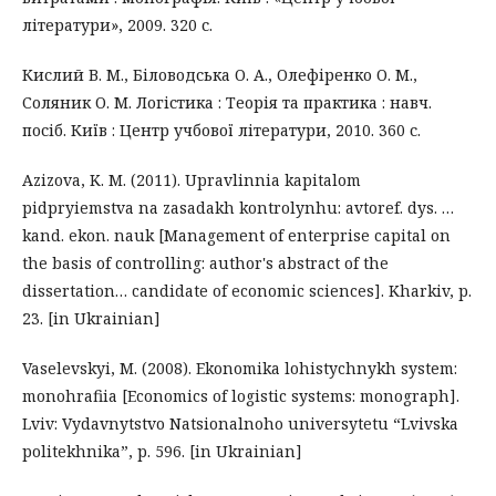
літератури», 2009. 320 с.
Кислий В. М., Біловодська О. А., Олефіренко О. М.,
Соляник О. М. Логістика : Теорія та практика : навч.
посіб. Київ : Центр учбової літератури, 2010. 360 с.
Azizova, K. M. (2011). Upravlinnia kapitalom
pidpryiemstva na zasadakh kontrolynhu: avtoref. dys. …
kand. ekon. nauk [Management of enterprise capital on
the basis of controlling: author's abstract of the
dissertation… candidate of economic sciences]. Kharkiv, p.
23. [in Ukrainian]
Vaselevskyi, M. (2008). Ekonomika lohistychnykh system:
monohrafiia [Economics of logistic systems: monograph].
Lviv: Vydavnytstvo Natsionalnoho universytetu “Lvivska
politekhnika”, p. 596. [in Ukrainian]