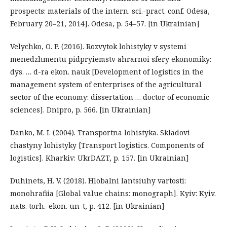
prospects: materials of the intern. sci.-pract. conf. Odesa,
February 20–21, 2014]. Odesa, p. 54–57. [in Ukrainian]
Velychko, O. P. (2016). Rozvytok lohistyky v systemi
menedzhmentu pidpryiemstv ahrarnoi sfery ekonomiky:
dys. … d-ra ekon. nauk [Development of logistics in the
management system of enterprises of the agricultural
sector of the economy: dissertation … doctor of economic
sciences]. Dnipro, p. 566. [in Ukrainian]
Danko, M. I. (2004). Transportna lohistyka. Skladovi
chastyny lohistyky [Transport logistics. Components of
logistics]. Kharkiv: UkrDAZT, p. 157. [in Ukrainian]
Duhinets, H. V. (2018). Hlobalni lantsiuhy vartosti:
monohrafiia [Global value chains: monograph]. Kyiv: Kyiv.
nats. torh.-ekon. un-t, p. 412. [in Ukrainian]