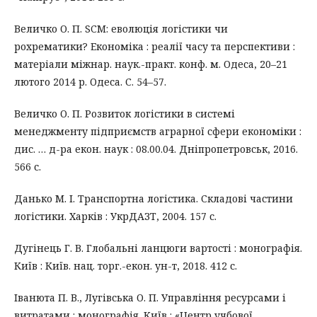
Величко О. П. SCM: еволюція логістики чи
рохрематики? Економіка : реалії часу та перспективи :
матеріали міжнар. наук.-практ. конф. м. Одеса, 20–21
лютого 2014 р. Одеса. С. 54–57.
Величко О. П. Розвиток логістики в системі
менеджменту підприємств аграрної сфери економіки :
дис. … д-ра екон. наук : 08.00.04. Дніпропетровськ, 2016.
566 с.
Данько М. І. Транспортна логістика. Складові частини
логістики. Харків : УкрДАЗТ, 2004. 157 с.
Дугінець Г. В. Глобальні ланцюги вартості : монографія.
Київ : Київ. нац. торг.-екон. ун-т, 2018. 412 с.
Іванюта П. В., Лугівська О. П. Управління ресурсами і
витратами : монографія. Київ : «Центр учбової