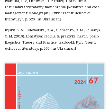
Ivaniuta, P. V., Luhivska, O. P. (2009). Upravlinnia
resursamy i vytratamy: monohrafiia [Resource and cost
management: monograph]. Kyiv: “Tsentr uchbovoi
literatury”, p. 320. [in Ukrainian]
Kyslyi, V. M., Bilovodska, O. A., Olefirenko, O. M., Solianyk,
O. M. (2010). Lohistyka: Teoriia ta praktyka: navch. posib.
[Logistics: Theory and Practice: textbook]. Kyiv: Tsentr
uchbovoi literatury, p. 360. [in Ukrainian]