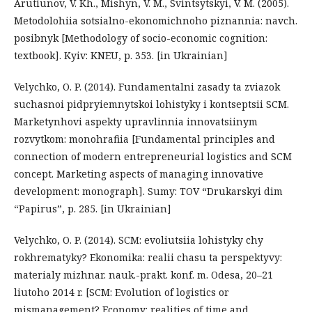
Arutiunov, V. Kh., Mishyn, V. M., Svintsytskyi, V. M. (2005).
Metodolohiia sotsialno-ekonomichnoho piznannia: navch.
posibnyk [Methodology of socio-economic cognition:
textbook]. Kyiv: KNEU, p. 353. [in Ukrainian]
Velychko, O. P. (2014). Fundamentalni zasady ta zviazok
suchasnoi pidpryiemnytskoi lohistyky i kontseptsii SCM.
Marketynhovi aspekty upravlinnia innovatsiinym
rozvytkom: monohrafiia [Fundamental principles and
connection of modern entrepreneurial logistics and SCM
concept. Marketing aspects of managing innovative
development: monograph]. Sumy: TOV “Drukarskyi dim
“Papirus”, p. 285. [in Ukrainian]
Velychko, O. P. (2014). SCM: evoliutsiia lohistyky chy
rokhrematyky? Ekonomika: realii chasu ta perspektyvy:
materialy mizhnar. nauk.-prakt. konf. m. Odesa, 20–21
liutoho 2014 r. [SCM: Evolution of logistics or
mismanagement? Economy: realities of time and