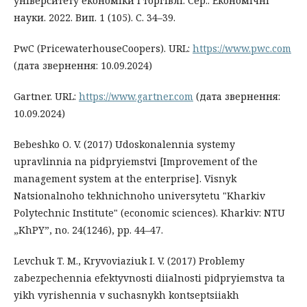
університету економіки і торгівлі. Сер.: Економічні
науки. 2022. Вип. 1 (105). С. 34–39.
PwC (PricewaterhouseCoopers). URL:
https://www.pwc.com
(дата звернення: 10.09.2024)
Gartner. URL:
https://www.gartner.com
(дата звернення:
10.09.2024)
Bebeshko O. V. (2017) Udoskonalennia systemy
upravlinnia na pidpryiemstvi [Improvement of the
management system at the enterprise]. Visnyk
Natsionalnoho tekhnichnoho universytetu "Kharkiv
Polytechnic Institute" (economic sciences). Kharkiv: NTU
„KhPY”, no. 24(1246), pp. 44–47.
Levchuk T. M., Kryvoviaziuk I. V. (2017) Problemy
zabezpechennia efektyvnosti diialnosti pidpryiemstva ta
yikh vyrishennia v suchasnykh kontseptsiiakh