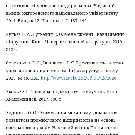
ефективності діяльності підприємства. Науковий
вісник Ужгородського національного університету.
2017. Випуск 12. Частина 1. С. 187–190.
Рульєв В. А., Гуткевич С. О. Менеджмент : навчальний
підручник. Київ : Центр навчальної літератури, 2019.
312 с.
Селезньова Г. О., Іпполітова І. Я. Ефективність системи
управління підприємством. Інфраструктура ринку.
2020. № 38. URL:
http://www.marketinfr.od.ua/uk/2020
Хміль Ф. І. Основи менеджменту : підручник. Київ :
Академвидав, 2017. 608 с.
Ходирєва О. О. Формування механізму управління
розвитком промислового підприємства на основі
системного підходу. Науковий вісник Полтавського