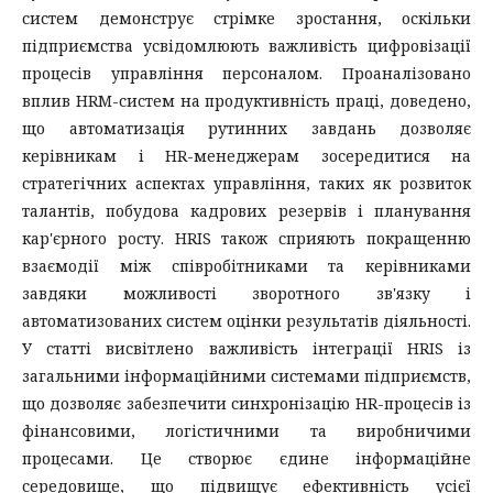
систем демонструє стрімке зростання, оскільки
підприємства усвідомлюють важливість цифровізації
процесів управління персоналом. Проаналізовано
вплив HRM-систем на продуктивність праці, доведено,
що автоматизація рутинних завдань дозволяє
керівникам і HR-менеджерам зосередитися на
стратегічних аспектах управління, таких як розвиток
талантів, побудова кадрових резервів і планування
кар'єрного росту. HRIS також сприяють покращенню
взаємодії між співробітниками та керівниками
завдяки можливості зворотного зв'язку і
автоматизованих систем оцінки результатів діяльності.
У статті висвітлено важливість інтеграції HRIS із
загальними інформаційними системами підприємств,
що дозволяє забезпечити синхронізацію HR-процесів із
фінансовими, логістичними та виробничими
процесами. Це створює єдине інформаційне
середовище, що підвищує ефективність усієї