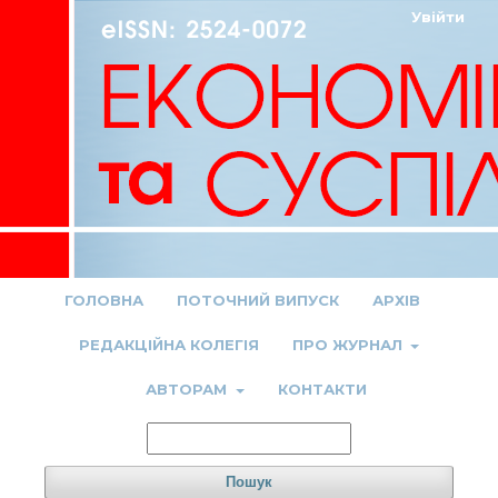
Увійти
ГОЛОВНА
ПОТОЧНИЙ ВИПУСК
АРХІВ
РЕДАКЦІЙНА КОЛЕГІЯ
ПРО ЖУРНАЛ
АВТОРАМ
КОНТАКТИ
Пошук