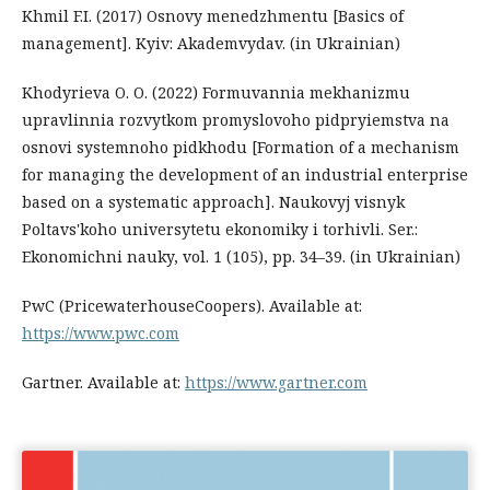
Khmil F.I. (2017) Osnovy menedzhmentu [Basics of
management]. Kyiv: Akademvydav. (in Ukrainian)
Khodyrieva O. O. (2022) Formuvannia mekhanizmu
upravlinnia rozvytkom promyslovoho pidpryiemstva na
osnovi systemnoho pidkhodu [Formation of a mechanism
for managing the development of an industrial enterprise
based on a systematic approach]. Naukovyj visnyk
Poltavs'koho universytetu ekonomiky i torhivli. Ser.:
Ekonomichni nauky, vol. 1 (105), pp. 34–39. (in Ukrainian)
PwC (PricewaterhouseCoopers). Available at:
https://www.pwc.com
Gartner. Available at:
https://www.gartner.com