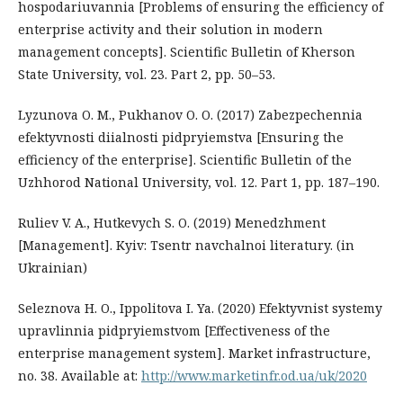
hospodariuvannia [Problems of ensuring the efficiency of
enterprise activity and their solution in modern
management concepts]. Scientific Bulletin of Kherson
State University, vol. 23. Part 2, pp. 50–53.
Lyzunova O. M., Pukhanov O. O. (2017) Zabezpechennia
efektyvnosti diialnosti pidpryiemstva [Ensuring the
efficiency of the enterprise]. Scientific Bulletin of the
Uzhhorod National University, vol. 12. Part 1, pp. 187–190.
Ruliev V. A., Hutkevych S. O. (2019) Menedzhment
[Management]. Kyiv: Tsentr navchalnoi literatury. (in
Ukrainian)
Seleznova H. O., Ippolitova I. Ya. (2020) Efektyvnist systemy
upravlinnia pidpryiemstvom [Effectiveness of the
enterprise management system]. Market infrastructure,
no. 38. Available at:
http://www.marketinfr.od.ua/uk/2020