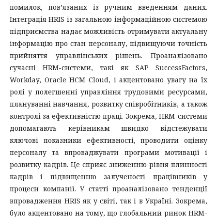
помилок, пов’язаних із ручним введенням даних.
Інтеграція HRIS із загальною інформаційною системою
підприємства надає можливість отримувати актуальну
інформацію про стан персоналу, підвищуючи точність
прийняття управлінських рішень. Проаналізовано
сучасні HRM-системи, такі як SAP SuccessFactors,
Workday, Oracle HCM Cloud, і акцентовано увагу на їх
ролі у полегшенні управління трудовими ресурсами,
плануванні навчання, розвитку співробітників, а також
контролі за ефективністю праці. Зокрема, HRM-системи
допомагають керівникам швидко відстежувати
ключові показники ефективності, проводити оцінку
персоналу та впроваджувати програми мотивації і
розвитку кадрів. Це сприяє зниженню рівня плинності
кадрів і підвищенню залученості працівників у
процеси компанії. У статті проаналізовано тенденції
впровадження HRIS як у світі, так і в Україні. Зокрема,
було акцентовано на тому, що глобальний ринок HRM-