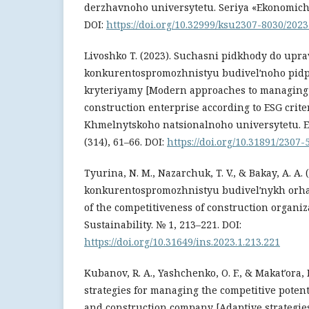
derzhavnoho universytetu. Seriya «Ekonomichn
DOI:
https://doi.org/10.32999/ksu2307-8030/2023
Livoshko T. (2023). Suchasni pidkhody do upr
konkurentospromozhnistyu budivelʹnoho pidp
kryteriyamy [Modern approaches to managing 
construction enterprise according to ESG crite
Khmelnytskoho natsionalnoho universytetu. 
(314), 61–66. DOI:
https://doi.org/10.31891/2307
Tyurina, N. M., Nazarchuk, T. V., & Bakay, A. A.
konkurentospromozhnistyu budivelʹnykh orh
of the competitiveness of construction organiz
Sustainability. № 1, 213–221. DOI:
https://doi.org/10.31649/ins.2023.1.213.221
Kubanov, R. A., Yashchenko, O. F., & Makatʹora, 
strategies for managing the competitive potent
and construction company [Adaptive strategie