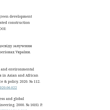
 green development
isted construction
DOI:
досвіду залучення
регіонах України.
on and environmental
ns in Asian and African
e & policy. 2020. № 112.
2020.06.022
ess and global
eering. 2000. № 16(6). P.