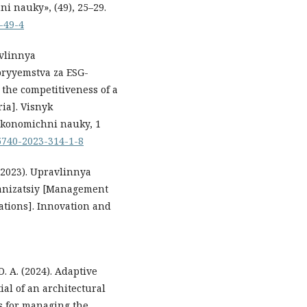
i nauky», (49), 25–29.
-49-4
avlinnya
ryyemstva za ESG-
the competitiveness of a
ria]. Visnyk
Ekonomichni nauky, 1
-5740-2023-314-1-8
 (2023). Upravlinnya
anizatsiy [Management
ations]. Innovation and
D. A. (2024). Adaptive
ial of an architectural
s for managing the