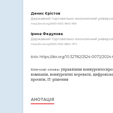
Денис Єрістов
Державний торговельно-економічний універси
https://orcid.org/0000-0002-9643-158X
Ірина Федулова
Державний торговельно-економічний універси
https://orcid.org/0000-0002-8802-137X
https://doi.org/10.32782/2524-0072/2024-
DOI:
управління конкурентоспро
Ключові слова:
компанія, конкурентні переваги, цифровізац
проєкти, ІТ-рішення
АНОТАЦІЯ