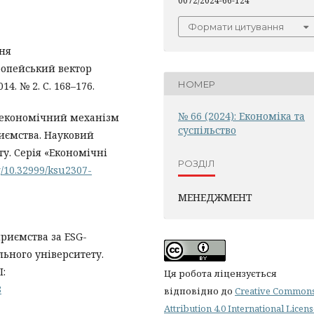
0072/2024-66-124
Формати цитування
ння
ропейський вектор
НОМЕР
4. № 2. С. 168–176.
№ 66 (2024): Економіка та
о-економічний механізм
суспільство
иємства. Науковий
у. Серія «Економічні
РОЗДІЛ
rg/10.32999/ksu2307-
МЕНЕДЖМЕНТ
риємства за ESG-
ьного університету.
I:
Ця робота ліцензується
8
відповідно до
Creative Common
Attribution 4.0 International Licen