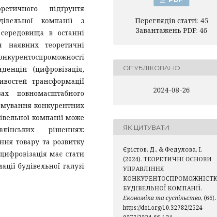
ретичного підґрунтя
дівельної компанії з
Переглядів статті: 45
Завантажень PDF: 46
 середовища в останні
я наявних теоретичні
курентоспроможності
ОПУБЛІКОВАНО
денцій (цифровізація,
ливостей трансформації
2024-08-26
вах повномасштабного
рмування конкурентних
дівельної компанії може
ЯК ЦИТУВАТИ
лінських рішеннях:
ння товару та розвитку
Єрістов, Д., & Федулова, І.
цифровізація має стати
(2024). ТЕОРЕТИЧНІ ОСНОВИ
ції будівельної галузі
УПРАВЛІННЯ
КОНКУРЕНТОСПРОМОЖНІСТ
БУДІВЕЛЬНОЇ КОМПАНІЇ.
Економіка та суспільство
, (66).
https://doi.org/10.32782/2524-