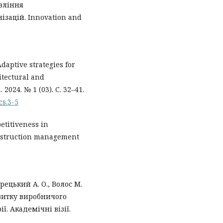
авління
зацій. Innovation and
daptive strategies for
itectural and
024. № 1 (03). С. 32–41.
cs.3-5
petitiveness in
Construction management
арецький А. О., Волос М.
звитку виробничого
ї. Академічні візії.