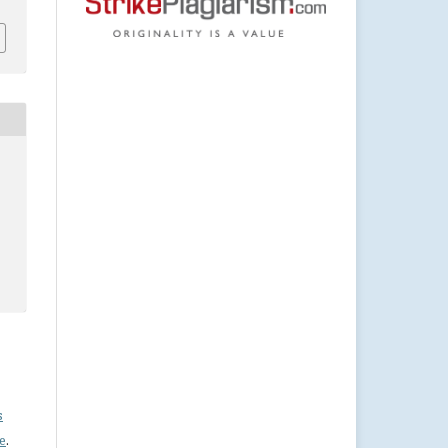
s
se
.