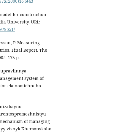
597X(2000)16:6(43
model for construction
dia University. URL:
/979551/
ricsson, P. Measuring
ries, Final Report. The
05. 173 p.
a upravlinnya
anagement system of
ektor ekonomichnoho
anizatsiyno-
urentospromozhnistyu
 mechanism of managing
ovyy visnyk Khersonskoho