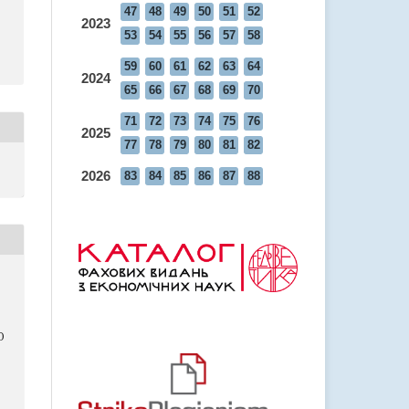
47
48
49
50
51
52
2023
53
54
55
56
57
58
59
60
61
62
63
64
2024
65
66
67
68
69
70
71
72
73
74
75
76
2025
77
78
79
80
81
82
2026
83
84
85
86
87
88
Ю