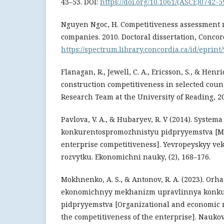
43–53. DOI:
https://doi.org/10.1061/(ASCE)0742-
Nguyen Ngoc, H. Competitiveness assessment 
companies. 2010. Doctoral dissertation, Concor
https://spectrum.library.concordia.ca/id/eprint
Flanagan, R., Jewell, C. A., Ericsson, S., & Hen
construction competitiveness in selected count
Research Team at the University of Reading, 20
Pavlova, V. A., & Hubaryev, R. V (2014). System
konkurentospromozhnistyu pidpryyemstva [M
enterprise competitiveness]. Yevropeyskyy v
rozvytku. Ekonomichni nauky, (2), 168–176.
Mokhnenko, A. S., & Antonov, R. A. (2023). Orh
ekonomichnyy mekhanizm upravlinnya konk
pidpryyemstva [Organizational and economic
the competitiveness of the enterprise]. Nauk