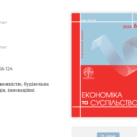
тет
тет
66-124
можністю, будівельна
ія, інноваційні
PDF