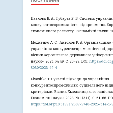
ПОСИЛАННЯ
Павлова В. А., Губарєв Р. В. Система управлі
конкурентоспроможністю підприємства. Єв
економічного розвитку. Економічні науки. 201
Мохненко А. С., Антонов Р. А. Організаційн
управління конкурентоспроможністю підпр
вісник Херсонського державного університет
науки». 2023. № 49. С. 25–29. DOI:
https://doi.o
8030/2023-49-4
Livoshko T. Сучасні підходи до управління
конкурентоспроможністю будівельного підп
критеріями. Вісник Хмельницького націонал
Економічні науки. 2023. №1 (314). C. 61–66. DO
https://doi.org/10.31891/2307-5740-2023-314-1-