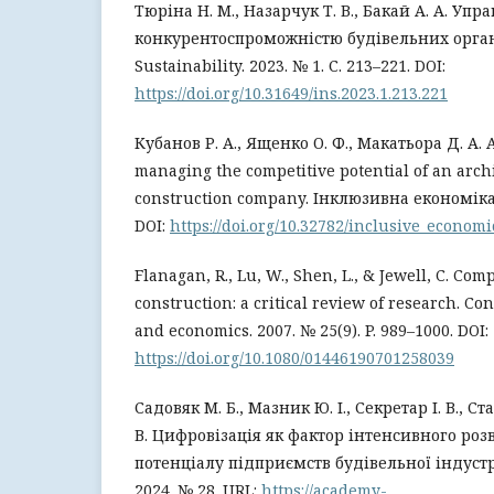
Тюріна Н. М., Назарчук Т. В., Бакай А. А. Упр
конкурентоспроможністю будівельних органі
Sustainability. 2023. № 1. С. 213–221. DOI:
https://doi.org/10.31649/ins.2023.1.213.221
Кубанов Р. А., Ященко О. Ф., Макатьора Д. А. A
managing the competitive potential of an arch
construction company. Інклюзивна економіка. 2
DOI:
https://doi.org/10.32782/inclusive_economi
Flanagan, R., Lu, W., Shen, L., & Jewell, C. Com
construction: a critical review of research. 
and economics. 2007. № 25(9). P. 989–1000. DOI:
https://doi.org/10.1080/01446190701258039
Садовяк М. Б., Мазник Ю. І., Секретар І. В., Ст
В. Цифровізація як фактор інтенсивного ро
потенціалу підприємств будівельної індустрі
2024. № 28. URL:
https://academy-