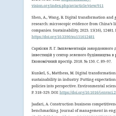
vision.org/index.php/av/article/view/911
Shen, A., Wang, R. Digital transformation and
research: microscopic evidence from China’s l
companies. Sustainability, 2023. 15(16), 12481. 
https://doi.org/10.3390/su151612481
Саркісян Л. Г. Імплементація закордонного 
інвестицій у сектор зеленого будівництва в 
Економічний простір. 2018. № 130. С. 89–97.
Kunkel, S., Matthess, M. Digital transformati
sustainability in industry: Putting expectatio
policies into perspective. Environmental scienc
P. 318–329. DOI:
https://doi.org/10.1016/j.envsci.
Jaafari, A. Construction business competitiven
benchmarking. Journal of management in engin