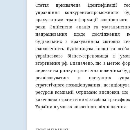
Стаття присвячена ідентифікації тео
управління конкурентоспроможністю бу
врахуванням трансформації зовнішнього
роки. Здійснено аналіз та узагальненн
напрацювання щодо дослідження кон
будівельних з врахуванням світових тен
екологічність будівництва тощо) та особ
українського бізнес-середовища в умо
вторгнення рф. Визначено, що з метою фо
переваг на ринку стратегічна поведінка бу
реалізовуватися в наступних управ
стратегічного позиціонування, позиціонува
ресурсів компанії. Отримано висновки, що 
ключовим стратегічним засобом трансформа
України в умовах повоєнного відновлення.