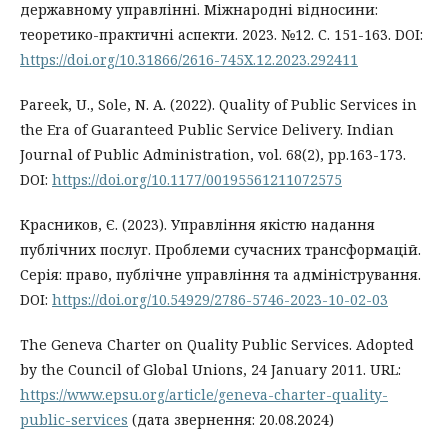
державному управлінні. Міжнародні відносини:
теоретико-практичні аспекти. 2023. №12. С. 151-163. DOI:
https://doi.org/10.31866/2616-745X.12.2023.292411
Pareek, U., Sole, N. A. (2022). Quality of Public Services in
the Era of Guaranteed Public Service Delivery. Indian
Journal of Public Administration, vol. 68(2), pp.163-173.
DOI:
https://doi.org/10.1177/00195561211072575
Красников, Є. (2023). Управління якістю надання
публічних послуг. Проблеми сучасних трансформацій.
Серія: право, публічне управління та адміністрування.
DOI:
https://doi.org/10.54929/2786-5746-2023-10-02-03
The Geneva Charter on Quality Public Services. Adopted
by the Council of Global Unions, 24 January 2011. URL:
https://www.epsu.org/article/geneva-charter-quality-
public-services
(дата звернення: 20.08.2024)