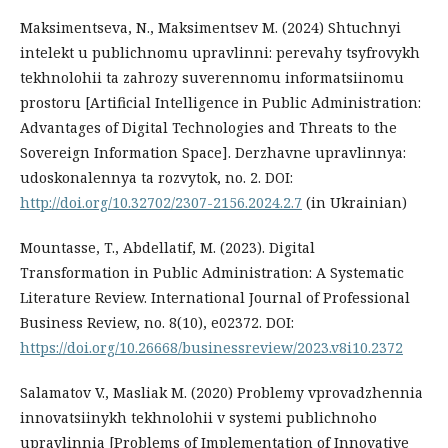
Maksimentseva, N., Maksimentsev M. (2024) Shtuchnyi
intelekt u publichnomu upravlinni: perevahy tsyfrovykh
tekhnolohii ta zahrozy suverennomu informatsiinomu
prostoru [Artificial Intelligence in Public Administration:
Advantages of Digital Technologies and Threats to the
Sovereign Information Space]. Derzhavne upravlinnya:
udoskonalennya ta rozvytok, no. 2. DOI:
http://doi.org/10.32702/2307-2156.2024.2.7
(in Ukrainian)
Mountasse, T., Abdellatif, M. (2023). Digital
Transformation in Public Administration: A Systematic
Literature Review. International Journal of Professional
Business Review, no. 8(10), e02372. DOI:
https://doi.org/10.26668/businessreview/2023.v8i10.2372
Salamatov V., Masliak M. (2020) Problemy vprovadzhennia
innovatsiinykh tekhnolohii v systemi publichnoho
upravlinnia [Problems of Implementation of Innovative