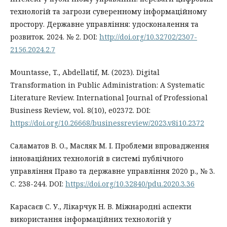
технологій та загрози суверенному інформаційному
простору. Державне управління: удосконалення та
розвиток. 2024. № 2. DOI:
http://doi.org/10.32702/2307-
2156.2024.2.7
Mountasse, T., Abdellatif, M. (2023). Digital
Transformation in Public Administration: A Systematic
Literature Review. International Journal of Professional
Business Review, vol. 8(10), e02372. DOI:
https://doi.org/10.26668/businessreview/2023.v8i10.2372
Саламатов В. О., Масляк М. І. Проблеми впровадження
інноваційних технологій в системі публічного
управління Право та державне управління 2020 р., № 3.
С. 238-244. DOI:
https://doi.org/10.32840/pdu.2020.3.36
Карасаєв С. У., Лікарчук Н. В. Міжнародні аспекти
використання інформаційних технологій у