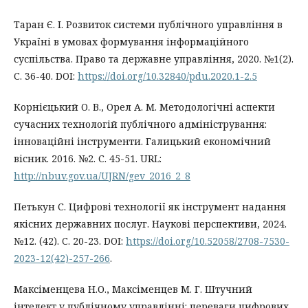
Таран Є. І. Розвиток системи публічного управління в
Україні в умовах формування інформаційного
суспільства. Право та державне управління, 2020. №1(2).
С. 36-40. DOI:
https://doi.org/10.32840/pdu.2020.1-2.5
Корнієцький О. В., Орел А. М. Методологічні аспекти
сучасних технологій публічного адміністрування:
інноваційні інструменти. Галицький економічний
вісник. 2016. №2. С. 45-51. URL:
http://nbuv.gov.ua/UJRN/gev_2016_2_8
Петькун С. Цифрові технології як інструмент надання
якісних державних послуг. Наукові перспективи, 2024.
№12. (42). C. 20-23. DOI:
https://doi.org/10.52058/2708-7530-
2023-12(42)-257-266
.
Максіменцева Н.О., Максіменцев М. Г. Штучний
інтелект у публічному управлінні: переваги цифрових