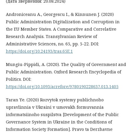
(дата звернення: 20.08.2024)
Androniceanu A., Georgescu I., & Kinnunen J. (2020)
Public Administration Digitalization and Corruption in
the EU Member States. A Comparative and Correlative
Research Analysis. Transylvanian Review of
Administrative Sciences, no. 65, pp. 5-22. DOI:
https://doi.org/10.24193/tras.65E.1
Mungiu-Pippidi, A. (2020). The Quality of Government and
Public Administration. Oxford Research Encyclopedia of
Politics. DOI:
https://doi.org/10.1093/acrefore/9780190228637.013.1405
Taran Yе. (2020) Rozvytok systemy publichnoho
upravlinnia v Ukraini v umovakh formuvannia
informatsiinoho suspilstva [Development of the Public
Governance System in Ukraine in the Conditions of
Information Society Formation]. Pravo ta Derzhavne