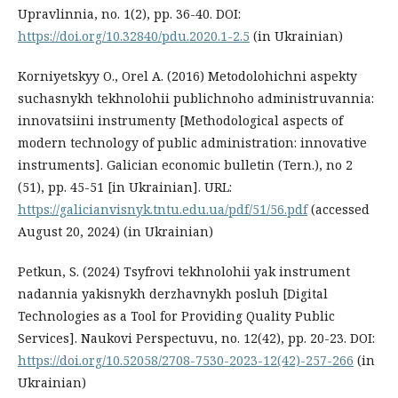
Upravlinnia, no. 1(2), pp. 36-40. DOI:
https://doi.org/10.32840/pdu.2020.1-2.5
(in Ukrainian)
Korniyetskyy O., Orel A. (2016) Metodolohichni aspekty
suchasnykh tekhnolohii publichnoho administruvannia:
innovatsiini instrumenty [Methodological aspects of
modern technology of public administration: innovative
instruments]. Galician economic bulletin (Tern.), no 2
(51), pp. 45-51 [in Ukrainian]. URL:
https://galicianvisnyk.tntu.edu.ua/pdf/51/56.pdf
(accessed
August 20, 2024) (in Ukrainian)
Petkun, S. (2024) Tsyfrovi tekhnolohii yak instrument
nadannia yakisnykh derzhavnykh posluh [Digital
Technologies as a Tool for Providing Quality Public
Services]. Naukovi Perspectuvu, no. 12(42), pp. 20-23. DOI:
https://doi.org/10.52058/2708-7530-2023-12(42)-257-266
(in
Ukrainian)