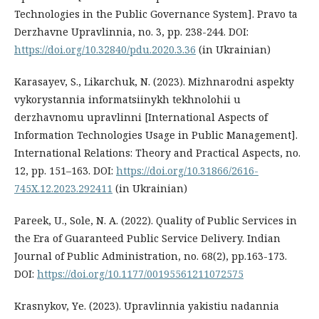
Technologies in the Public Governance System]. Pravo ta
Derzhavne Upravlinnia, no. 3, pp. 238-244. DOI:
https://doi.org/10.32840/pdu.2020.3.36
(in Ukrainian)
Karasayev, S., Likarchuk, N. (2023). Mizhnarodni aspekty
vykorystannia informatsiinykh tekhnolohii u
derzhavnomu upravlinni [International Aspects of
Information Technologies Usage in Public Management].
International Relations: Theory and Practical Aspects, no.
12, pp. 151–163. DOI:
https://doi.org/10.31866/2616-
745X.12.2023.292411
(in Ukrainian)
Pareek, U., Sole, N. A. (2022). Quality of Public Services in
the Era of Guaranteed Public Service Delivery. Indian
Journal of Public Administration, no. 68(2), pp.163-173.
DOI:
https://doi.org/10.1177/00195561211072575
Krasnykov, Yе. (2023). Upravlinnia yakistiu nadannia