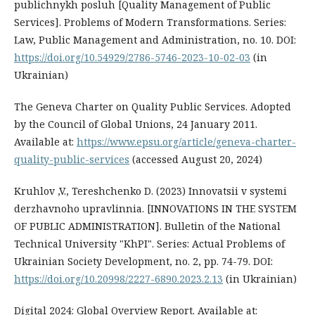
publichnykh posluh [Quality Management of Public
Services]. Problems of Modern Transformations. Series:
Law, Public Management and Administration, no. 10. DOI:
https://doi.org/10.54929/2786-5746-2023-10-02-03
(in
Ukrainian)
The Geneva Charter on Quality Public Services. Adopted
by the Council of Global Unions, 24 January 2011.
Available at:
https://www.epsu.org/article/geneva-charter-
quality-public-services
(accessed August 20, 2024)
Kruhlov ,V., Tereshchenko D. (2023) Innovatsii v systemi
derzhavnoho upravlinnia. [INNOVATIONS IN THE SYSTEM
OF PUBLIC ADMINISTRATION]. Bulletin of the National
Technical University "KhPI". Series: Actual Problems of
Ukrainian Society Development, no. 2, pp. 74-79. DOI:
https://doi.org/10.20998/2227-6890.2023.2.13
(in Ukrainian)
Digital 2024: Global Overview Report. Available at: