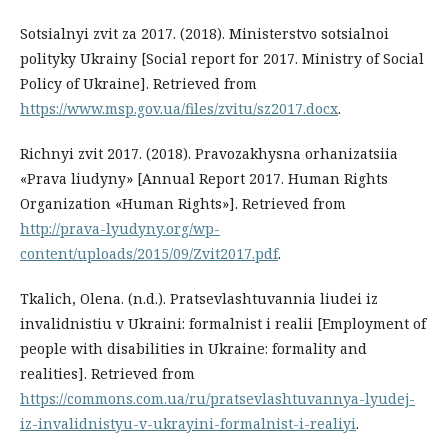
Sotsialnyi zvit za 2017. (2018). Ministerstvo sotsialnoi
polityky Ukrainy [Social report for 2017. Ministry of Social
Policy of Ukraine]. Retrieved from
https://www.msp.gov.ua/files/zvitu/sz2017.docx
.
Richnyi zvit 2017. (2018). Pravozakhysna orhanizatsiia
«Prava liudyny» [Annual Report 2017. Human Rights
Organization «Human Rights»]. Retrieved from
http://prava-lyudyny.org/wp-
content/uploads/2015/09/Zvit2017.pdf
.
Tkalich, Olena. (n.d.). Pratsevlashtuvannia liudei iz
invalidnistiu v Ukraini: formalnist i realii [Employment of
people with disabilities in Ukraine: formality and
realities]. Retrieved from
https://commons.com.ua/ru/pratsevlashtuvannya-lyudej-
iz-invalidnistyu-v-ukrayini-formalnist-i-realiyi
.