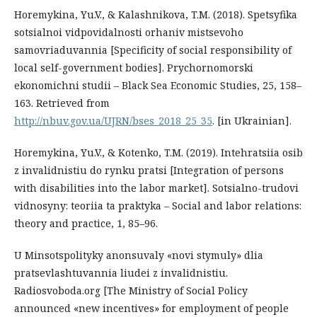
Horemykina, Yu.V., & Kalashnikova, T.M. (2018). Spetsyfika
sotsialnoi vidpovidalnosti orhaniv mistsevoho
samovriaduvannia [Specificity of social responsibility of
local self-government bodies]. Prychornomorski
ekonomichni studii – Black Sea Economic Studies, 25, 158–
163. Retrieved from
http://nbuv.gov.ua/UJRN/bses_2018_25_35
. [in Ukrainian].
Horemykina, Yu.V., & Kotenko, T.M. (2019). Intehratsiia osib
z invalidnistiu do rynku pratsi [Integration of persons
with disabilities into the labor market]. Sotsialno-trudovi
vidnosyny: teoriia ta praktyka – Social and labor relations:
theory and practice, 1, 85–96.
U Minsotspolityky anonsuvaly «novi stymuly» dlia
pratsevlashtuvannia liudei z invalidnistiu.
Radiosvoboda.org [The Ministry of Social Policy
announced «new incentives» for employment of people