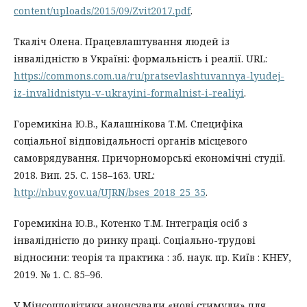
content/uploads/2015/09/Zvit2017.pdf
.
Ткаліч Олена. Працевлаштування людей із
інвалідністю в Україні: формальність і реалії. URL:
https://commons.com.ua/ru/pratsevlashtuvannya-lyudej-
iz-invalidnistyu-v-ukrayini-formalnist-i-realiyi
.
Горемикіна Ю.В., Калашнікова Т.М. Специфіка
соціальної відповідальності органів місцевого
самоврядування. Причорноморські економічні студії.
2018. Вип. 25. С. 158–163. URL:
http://nbuv.gov.ua/UJRN/bses_2018_25_35
.
Горемикіна Ю.В., Котенко Т.М. Інтеграція осіб з
інвалідністю до ринку праці. Соціально-трудові
відносини: теорія та практика : зб. наук. пр. Київ : КНЕУ,
2019. № 1. С. 85–96.
У Мінсоцполітики анонсували «нові стимули» для