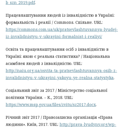
b_szn_2019.pdf
.
Працевлаштування людей із інвалідністю в Україні:
формальність і реалії / Commons. Спільне. URL:
https://commons.com.ua/uk/pratsevlashtuvannya-lyudej-
iz-invalidnistyu-v-ukrayini-formalnist-i-realiyi/
Освіта та працевлаштування осіб з інвалідністю в
Україні: якою є реальна статистика? / Національна
асамблея людей з інвалідністю. URL:
http://naiu.org.ua/osvita-ta-pratsevlashtuvannya-osib-z-
invalidnistyu-v-ukrayini-yakoyu-ye-realna-statystyka
.
Соціальний звіт за 2017 / Міністерство соціальної
політики України. – К., 2018. URL:
https://www.msp.gov.ua/files/zvitu/sz2017.docx
.
Річний звіт 2017 / Правозахисна організація «Права
людини». Київ, 2017. URL:
http://prava-lyudyny.org/wp-