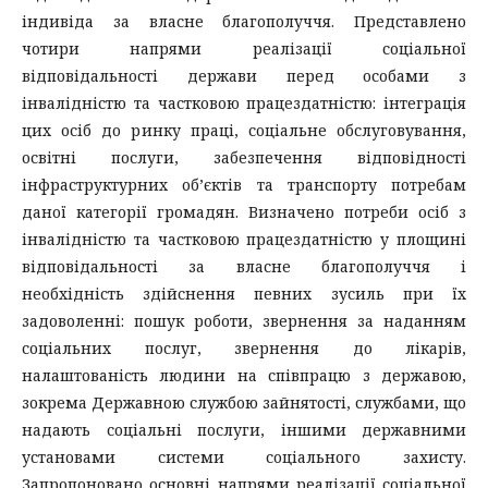
індивіда за власне благополуччя. Представлено
чотири напрями реалізації соціальної
відповідальності держави перед особами з
інвалідністю та частковою працездатністю: інтеграція
цих осіб до ринку праці, соціальне обслуговування,
освітні послуги, забезпечення відповідності
інфраструктурних об’єктів та транспорту потребам
даної категорії громадян. Визначено потреби осіб з
інвалідністю та частковою працездатністю у площині
відповідальності за власне благополуччя і
необхідність здійснення певних зусиль при їх
задоволенні: пошук роботи, звернення за наданням
соціальних послуг, звернення до лікарів,
налаштованість людини на співпрацю з державою,
зокрема Державною службою зайнятості, службами, що
надають соціальні послуги, іншими державними
установами системи соціального захисту.
Запропоновано основні напрями реалізації соціальної