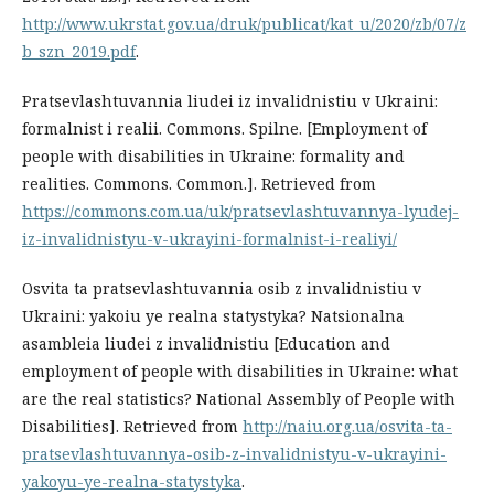
http://www.ukrstat.gov.ua/druk/publicat/kat_u/2020/zb/07/z
b_szn_2019.pdf
.
Pratsevlashtuvannia liudei iz invalidnistiu v Ukraini:
formalnist i realii. Commons. Spilne. [Employment of
people with disabilities in Ukraine: formality and
realities. Commons. Common.]. Retrieved from
https://commons.com.ua/uk/pratsevlashtuvannya-lyudej-
iz-invalidnistyu-v-ukrayini-formalnist-i-realiyi/
Osvita ta pratsevlashtuvannia osib z invalidnistiu v
Ukraini: yakoiu ye realna statystyka? Natsionalna
asambleia liudei z invalidnistiu [Education and
employment of people with disabilities in Ukraine: what
are the real statistics? National Assembly of People with
Disabilities]. Retrieved from
http://naiu.org.ua/osvita-ta-
pratsevlashtuvannya-osib-z-invalidnistyu-v-ukrayini-
yakoyu-ye-realna-statystyka
.