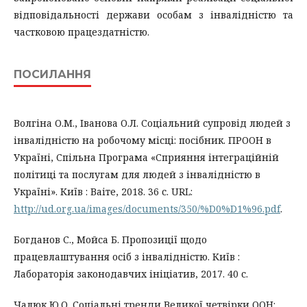
відповідальності держави особам з інвалідністю та
частковою працездатністю.
ПОСИЛАННЯ
Волгіна О.М., Іванова О.Л. Соціальний супровід людей з
інвалідністю на робочому місці: посібник. ПРООН в
Україні, Спільна Програма «Сприяння інтеграційній
політиці та послугам для людей з інвалідністю в
Україні». Київ : Ваіте, 2018. 36 с. URL:
http://ud.org.ua/images/documents/350/%D0%D1%96.pdf
.
Богданов С., Мойса Б. Пропозиції щодо
працевлаштування осіб з інвалідністю. Київ :
Лабораторія законодавчих ініціатив, 2017. 40 с.
Чалюк Ю.О. Соціальні тренди Великої четвірки ООН: