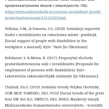
працевлаштування людей з інвалідністю. URL:
https://www.radiosvoboda.org/a/news-invalidnist-proekt-
pratsevlashtuvannia/31313958.html
.
Volhina, O.M., & Ivanova, O.L. (2018). Sotsialnyi suprovid
liudei z invalidnistiu na robochomu mistsi : posibnyk
[Social support of people with disabilities in the
workplace: a manual]. Kyiv : Vaite [in Ukrainian].
Bohdanov, S. & Moisa, B. (2017). Propozytsii shchodo
pratsevlashtuvannia osib z invalidnistiu [Proposals for
employment of persons with disabilities]. Kyiv :
Laboratoriia zakonodavchykh initsiatyv [in Ukrainian].
Chaliuk, Yu.O. (2019). Sotsialni trendy Velykoi chetvirky
OON: MOP, YuNESKO, FAO, VOOZ [Social trends of the great
four UN: the ILO, UNESCO, FAO, WHO]. Naukovyi visnyk
Mizhnarodnoho humanitarnoho universytetu – Scientific