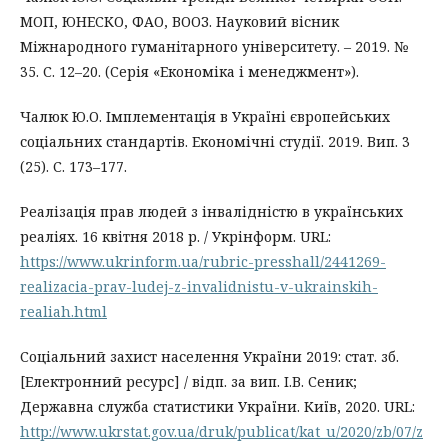
МОП, ЮНЕСКО, ФАО, ВООЗ. Науковий вісник
Міжнародного гуманітарного університету. – 2019. №
35. С. 12–20. (Серія «Економіка і менеджмент»).
Чалюк Ю.О. Імплементація в Україні європейських
соціальних стандартів. Економічні студії. 2019. Вип. 3
(25). С. 173–177.
Реалізація прав людей з інвалідністю в українських
реаліях. 16 квітня 2018 р. / Укрінформ. URL:
https://www.ukrinform.ua/rubric-presshall/2441269-
realizacia-prav-ludej-z-invalidnistu-v-ukrainskih-
realiah.html
Соціальний захист населення України 2019: стат. зб.
[Електронний ресурс] / відп. за вип. I.В. Сеник;
Державна служба статистики України. Київ, 2020. URL:
http://www.ukrstat.gov.ua/druk/publicat/kat_u/2020/zb/07/z