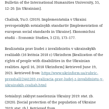
Bulletin of the International Humanities University, 35,
12–20. [in Ukrainian].
Chaliuk, Yu.O. (2019). Implementatsiia v Ukraini
yevropeiskykh sotsialnykh standartiv [Implementation of
european social standards in Ukraine]. Ekonomichni
studii – Economic Studies, 3 (25), 173–177.
Realizatsiia prav liudei z invalidnistiu v ukrainskykh
realiiakh (16 kvitnia 2018 r.) Ukrinform [Realization of the
rights of people with disabilities in the Ukrainian
realities. April 16, 2018 Ukrinform] Retrieved June 19,
2021. Retrieved from:
https://www.ukrinform.ua/rubric-
presshall/2441269-realizacia-prav-ludej-z-invalidnistu-v-
ukrainskih-realiah.html
Sotsialnyi zakhyst naselennia Ukrainy 2019: stat. zb.
(2020). [Social protection of the population of Ukraine
2019: stat. zb.]. Retrieved from