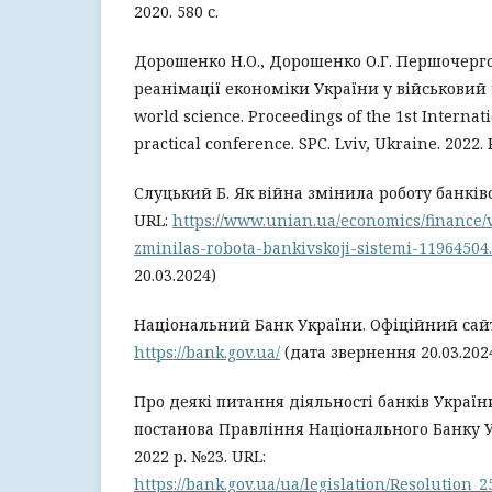
2020. 580 с.
Дорошенко Н.О., Дорошенко О.Г. Першочерго
реанімації економіки України у військовий 
world science. Proceedings of the 1st Internati
practical conference. SPC. Lviv, Ukraine. 2022. 
Слуцький Б. Як війна змінила роботу банків
URL:
https://www.unian.ua/economics/finance/
zminilas-robota-bankivskoji-sistemi-11964504
20.03.2024)
Національний Банк України. Офіційний сайт
https://bank.gov.ua/
(дата звернення 20.03.202
Про деякі питання діяльності банків України
постанова Правління Національного Банку У
2022 р. №23. URL:
https://bank.gov.ua/ua/legislation/Resolution_