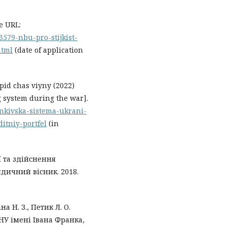
e URL:
579-nbu-pro-stijkist-
html
(date of application
pid chas viyny (2022)
g system during the war].
ankivska-sistema-ukrani-
itniy-portfel
(in
ї та здійснення
дичний вісник. 2018.
а Н. З., Петик Л. О.
ЛНУ імені Івана Франка,