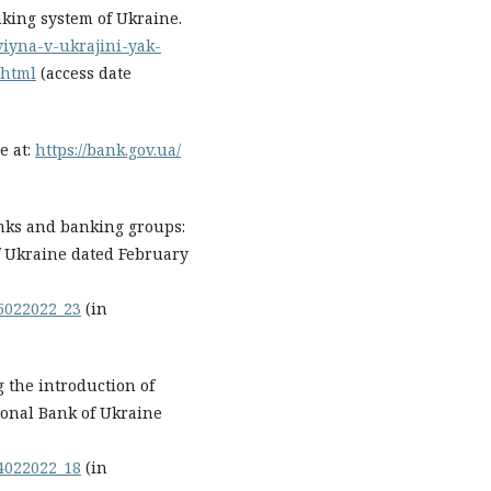
king system of Ukraine.
viyna-v-ukrajini-yak-
.html
(access date
e at:
https://bank.gov.ua/
anks and banking groups:
of Ukraine dated February
25022022_23
(in
 the introduction of
tional Bank of Ukraine
24022022_18
(in