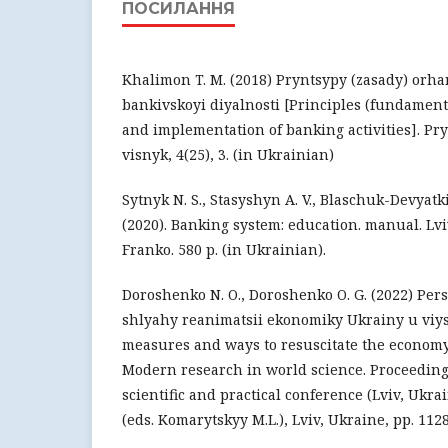
ПОСИЛАННЯ
Khalimon T. M. (2018) Pryntsypy (zasady) orha
bankivskoyi diyalnosti [Principles (fundamenta
and implementation of banking activities]. P
visnyk, 4(25), 3. (in Ukrainian)
Sytnyk N. S., Stasyshyn A. V., Blaschuk-Devyatkin
(2020). Banking system: education. manual. Lv
Franko. 580 p. (in Ukrainian).
Doroshenko N. O., Doroshenko O. G. (2022) Per
shlyahy reanimatsii ekonomiky Ukrainy u viys
measures and ways to resuscitate the economy
Modern research in world science. Proceedings
scientific and practical conference (Lviv, Ukrai
(eds. Komarytskyy M.L.), Lviv, Ukraine, рр. 112