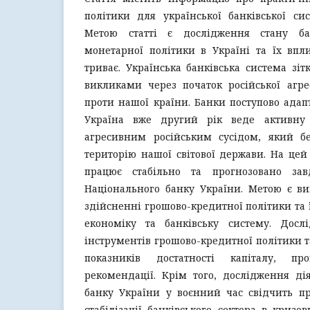
політики для української банківської си
Метою статті є дослідження стану ба
монетарної політики в Україні та їх впл
триває. Українська банківська система зі
викликами через початок російської агре
проти нашої країни. Банки поступово адап
Україна вже другий рік веде активну
агресивним російським сусідом, який бе
територію нашої світової держави. На цей
працює стабільно та прогнозовано зав
Національного банку України. Метою є ви
здійсненні грошово-кредитної політики та 
економіку та банківську систему. Досл
інструментів грошово-кредитної політики 
показників достатності капіталу, пр
рекомендації. Крім того, дослідження ді
банку України у воєнний час свідчить пр
стабілізації банківського сектора в кризо