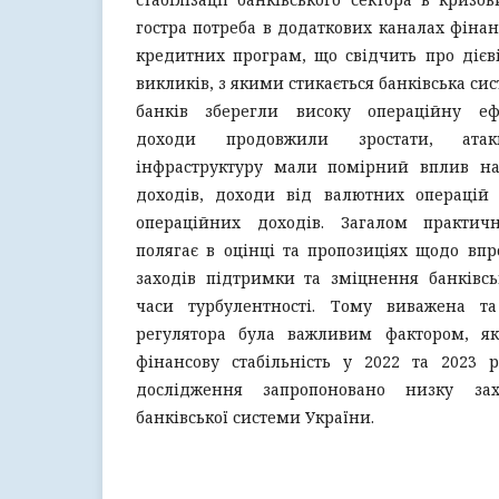
гостра потреба в додаткових каналах фіна
кредитних програм, що свідчить про дієв
викликів, з якими стикається банківська сис
банків зберегли високу операційну ефе
доходи продовжили зростати, ата
інфраструктуру мали помірний вплив на
доходів, доходи від валютних операцій
операційних доходів. Загалом практичн
полягає в оцінці та пропозиціях щодо вп
заходів підтримки та зміцнення банківсь
часи турбулентності. Тому виважена та
регулятора була важливим фактором, як
фінансову стабільність у 2022 та 2023 р
дослідження запропоновано низку за
банківської системи України.