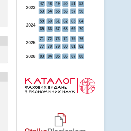
47
48
49
50
51
52
2023
53
54
55
56
57
58
59
60
61
62
63
64
2024
65
66
67
68
69
70
71
72
73
74
75
76
2025
77
78
79
80
81
82
2026
83
84
85
86
87
88