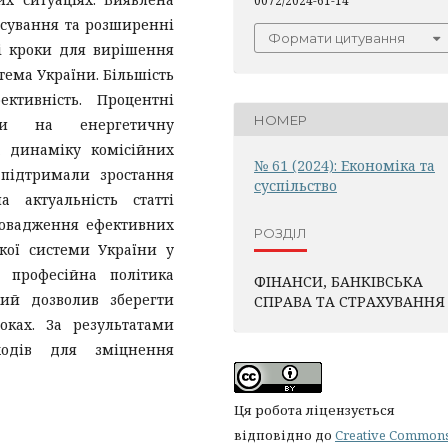
0072/2024-61-14
нсування та розширенні
Формати цитування
і кроки для вирішення
тема України. Більшість
ктивність. Процентні
НОМЕР
ки на енергетичну
 динаміку комісійних
№ 61 (2024): Економіка та
 підтримали зростання
суспільство
а актуальність статті
ровадження ефективних
РОЗДІЛ
кої системи України у
 професійна політика
ФІНАНСИ, БАНКІВСЬКА
ий дозволив зберегти
СПРАВА ТА СТРАХУВАННЯ
оках. За результатами
ходів для зміцнення
Ця робота ліцензується
відповідно до
Creative Common