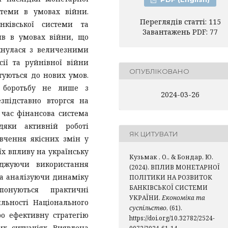
стеми в умовах війни.
Переглядів статті: 115
нківської системи та
Завантажень PDF: 77
ив в умовах війни, що
ткнулася з величезними
сії та руйнівної війни
ОПУБЛІКОВАНО
туються до нових умов.
 боротьбу не лише з
2024-03-26
зпідставно вторгся на
 час фінансова система
дяки активній роботі
ЯК ЦИТУВАТИ
вчення якісних змін у
їх впливу на українську
Кузьмак , О., & Бондар, Ю.
іджуючи використання
(2024). ВПЛИВ МОНЕТАРНОЇ
та аналізуючи динаміку
ПОЛІТИКИ НА РОЗВИТОК
БАНКІВСЬКОЇ СИСТЕМИ
опонуються практичні
УКРАЇНИ.
Економіка та
яльності Національного
суспільство
, (61).
о ефективну стратегію
https://doi.org/10.32782/2524-
вих ситуаціях. Виявлена