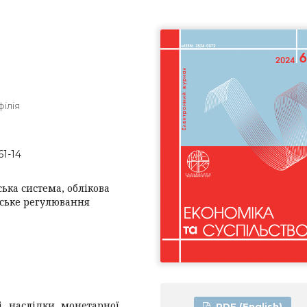
філія
61-14
ька система, облікова
івське регулювання
і наслідки монетарної
PDF (English)