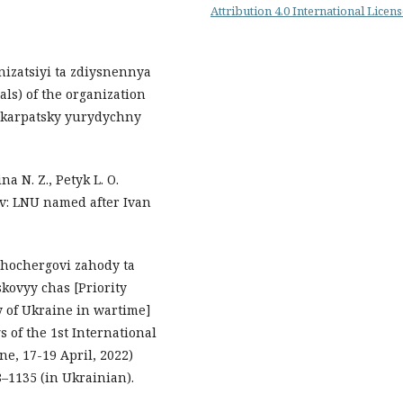
Attribution 4.0 International Licen
nizatsiyi ta zdiysnennya
ls) of the organization
rykarpatsky yurydychny
a N. Z., Petyk L. O.
iv: LNU named after Ivan
shochergovi zahody ta
kovyy chas [Priority
 of Ukraine in wartime]
 of the 1st International
ne, 17-19 April, 2022)
8–1135 (in Ukrainian).