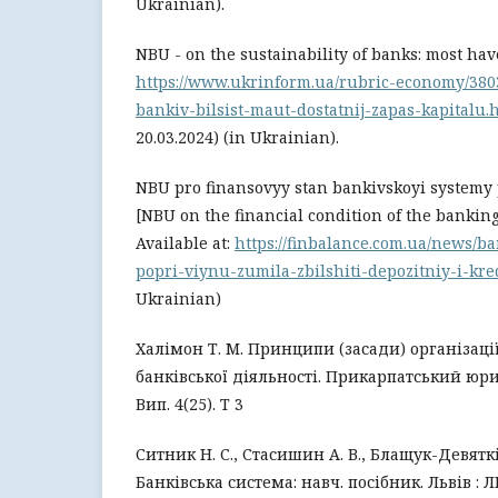
Ukrainian).
NBU - on the sustainability of banks: most hav
https://www.ukrinform.ua/rubric-economy/3803
bankiv-bilsist-maut-dostatnij-zapas-kapitalu.
20.03.2024) (in Ukrainian).
NBU pro finansovyy stan bankivskoyi systemy 
[NBU on the financial condition of the bankin
Available at:
https://finbalance.com.ua/news/b
popri-viynu-zumila-zbilshiti-depozitniy-i-kred
Ukrainian)
Халімон Т. М. Принципи (засади) організаці
банківської діяльності. Прикарпатський юри
Вип. 4(25). Т 3
Ситник Н. С., Стасишин А. В., Блащук-Девяткін
Банківська система: навч. посібник. Львів : 