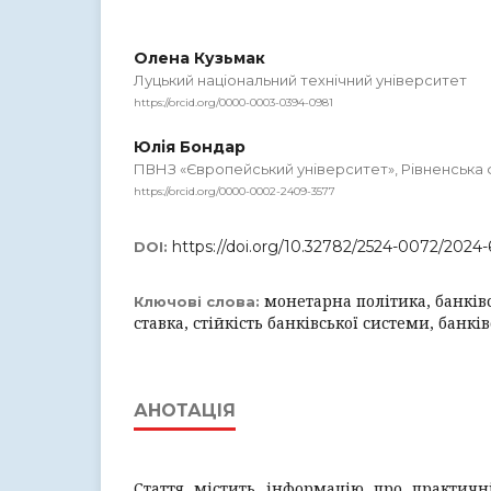
Олена Кузьмак
Луцький національний технічний університет
https://orcid.org/0000-0003-0394-0981
Юлія Бондар
ПВНЗ «Європейський університет», Рівненська 
https://orcid.org/0000-0002-2409-3577
https://doi.org/10.32782/2524-0072/2024-
DOI:
монетарна політика, банківс
Ключові слова:
ставка, стійкість банківської системи, банк
АНОТАЦІЯ
Стаття містить інформацію про практичн