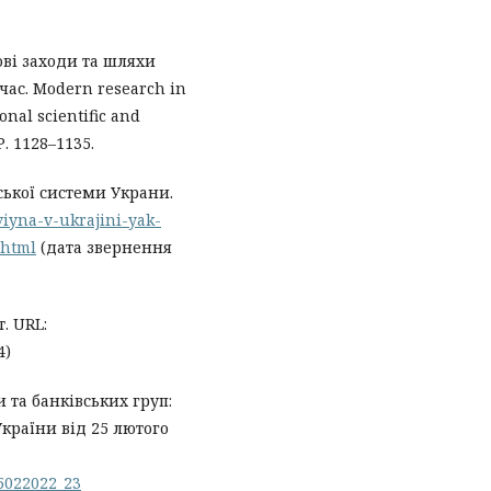
ві заходи та шляхи
час. Modern research in
onal scientific and
Р. 1128–1135.
ської системи Украни.
viyna-v-ukrajini-yak-
.html
(дата звернення
. URL:
4)
 та банківських груп:
країни від 25 лютого
25022022_23