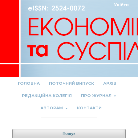
Увійти
ГОЛОВНА
ПОТОЧНИЙ ВИПУСК
АРХІВ
РЕДАКЦІЙНА КОЛЕГІЯ
ПРО ЖУРНАЛ
АВТОРАМ
КОНТАКТИ
Пошук