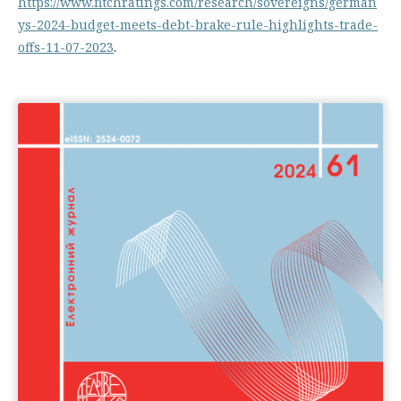
https://www.fitchratings.com/research/sovereigns/german
ys-2024-budget-meets-debt-brake-rule-highlights-trade-
offs-11-07-2023
.