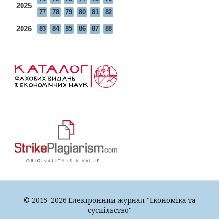
2025
77
78
79
80
81
82
2026
83
84
85
86
87
88
© 2015–2026 Електронний журнал "Економіка та
суспільство"