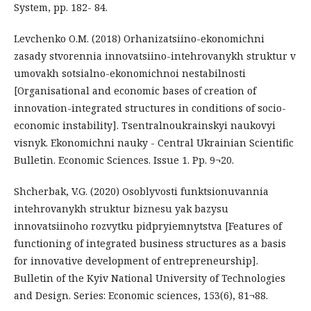
System, pp. 182- 84.
Levchenko O.M. (2018) Orhanizatsiino-ekonomichni
zasady stvorennia innovatsiino-intehrovanykh struktur v
umovakh sotsialno-ekonomichnoi nestabilnosti
[Organisational and economic bases of creation of
innovation-integrated structures in conditions of socio-
economic instability]. Tsentralnoukrainskyi naukovyi
visnyk. Ekonomichni nauky - Central Ukrainian Scientific
Bulletin. Economic Sciences. Issue 1. Pp. 9¬20.
Shcherbak, V.G. (2020) Osoblyvosti funktsionuvannia
intehrovanykh struktur biznesu yak bazysu
innovatsiinoho rozvytku pidpryiemnytstva [Features of
functioning of integrated business structures as a basis
for innovative development of entrepreneurship].
Bulletin of the Kyiv National University of Technologies
and Design. Series: Economic sciences, 153(6), 81¬88.