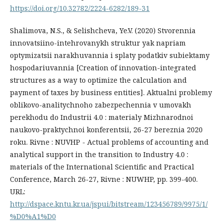
https://doi.org/10.32782/2224-6282/189-31
Shalimova, N.S., & Selishcheva, Ye.V. (2020) Stvorennia
innovatsiino-intehrovanykh struktur yak napriam
optymizatsii narakhuvannia i splaty podatkiv subiektamy
hospodariuvannia [Creation of innovation-integrated
structures as a way to optimize the calculation and
payment of taxes by business entities]. Aktualni problemy
oblikovo-analitychnoho zabezpechennia v umovakh
perekhodu do Industrii 4.0 : materialy Mizhnarodnoi
naukovo-praktychnoi konferentsii, 26-27 bereznia 2020
roku. Rivne : NUVHP - Actual problems of accounting and
analytical support in the transition to Industry 4.0 :
materials of the International Scientific and Practical
Conference, March 26-27, Rivne : NUWHP, pp. 399-400.
URL:
http://dspace.kntu.kr.ua/jspui/bitstream/123456789/9975/1/
%D0%A1%D0