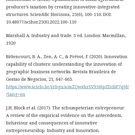
producer’s taxation by creating innovative-integrated
structures. Scientific Horizons, 25(6), 100-110. DOI:
10.48077/scihor.25(6).2022.100-110
Marshall A. Industry and trade. 3 ed. London: Macmillan,
1920
Bittencourt, B. A., Zen, A. C., & Prévot, F. (2020). Innovation
capability of clusters: understanding the innovation of
geographic business networks. Revista Brasileira de
Gestao de Negocios, 21, 647-663.
https://www.scielo.br/j/rbgn/a/mZQwshrSV95t6pZDzbP7qJd/
?lang=en
J.H. Block et al. (2017). The schumpeterian entrepreneur:
A review of the empirical evidence on the antecedents,
behaviour and consequences of innovative
entrepreneurship. Industry and Innovation.