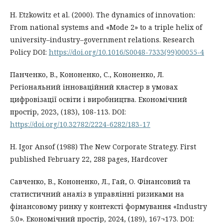
H. Etzkowitz et al. (2000). The dynamics of innovation:
From national systems and «Mode 2» to a triple helix of
university–industry–government relations. Research
Policy DOI:
https://doi.org/10.1016/S0048-7333(99)00055-4
Панченко, В., Кононенко, С., Кононенко, Л.
Регіональний інноваційний кластер в умовах
цифровізації освіти і виробництва. Економічний
простір, 2023, (183), 108-113. DOI:
https://doi.org/10.32782/2224-6282/183-17
H. Igor Ansof (1988) The New Corporate Strategy. First
published February 22, 288 pages, Hardcover
Савченко, В., Кононенко, Л., Гай, О. Фінансовий та
статистичний аналіз в управлінні ризиками на
фінансовому ринку у контексті формування «Industry
5.0». Економічний простір, 2024, (189), 167¬173. DOI: