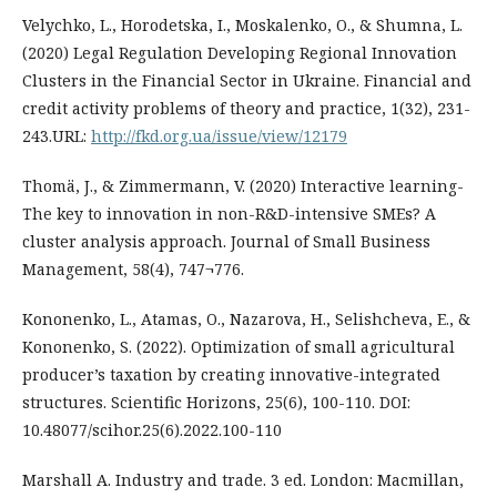
Velychko, L., Horodetska, I., Moskalenko, O., & Shumna, L.
(2020) Legal Regulation Developing Regional Innovation
Clusters in the Financial Sector in Ukraine. Financial and
credit activity problems of theory and practice, 1(32), 231-
243.URL:
http://fkd.org.ua/issue/view/12179
Thomä, J., & Zimmermann, V. (2020) Interactive learning-
The key to innovation in non-R&D-intensive SMEs? A
cluster analysis approach. Journal of Small Business
Management, 58(4), 747¬776.
Kononenko, L., Atamas, O., Nazarova, H., Selishcheva, E., &
Kononenko, S. (2022). Optimization of small agricultural
producer’s taxation by creating innovative-integrated
structures. Scientific Horizons, 25(6), 100-110. DOI:
10.48077/scihor.25(6).2022.100-110
Marshall A. Industry and trade. 3 ed. London: Macmillan,