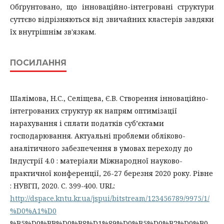
Обґрунтовано, що інноваційно-інтегровані структури
суттєво відрізняються від звичайних кластерів завдяки
їх внутрішнім зв'язкам.
ПОСИЛАННЯ
Шалімова, Н.С., Селіщева, Є.В. Створення інноваційно-
інтегрованих структур як напрям оптимізації
нарахування і сплати податків суб’єктами
господарювання. Актуальні проблеми обліково-
аналітичного забезпечення в умовах переходу до
Індустрії 4.0 : матеріали Міжнародної науково-
практичної конференції, 26-27 березня 2020 року. Рівне
: НУВГП, 2020. С. 399-400. URL:
http://dspace.kntu.kr.ua/jspui/bitstream/123456789/9975/1/
%D0%A1%D0
%B5%D0%BB%D0%B8%D1%89%D0%B5%D0%B2%D0%B0_