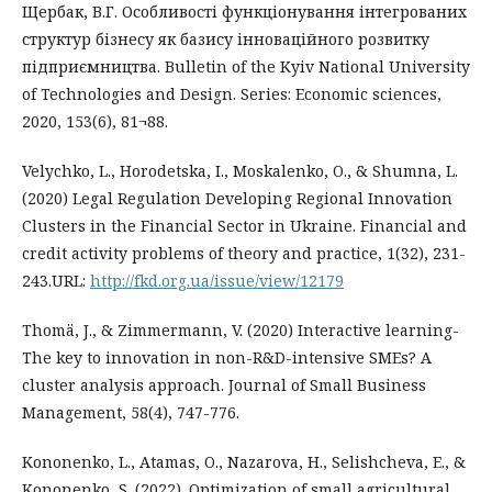
Щербак, В.Г. Особливості функціонування інтегрованих
структур бізнесу як базису інноваційного розвитку
підприємництва. Bulletin of the Kyiv National University
of Technologies and Design. Series: Economic sciences,
2020, 153(6), 81¬88.
Velychko, L., Horodetska, I., Moskalenko, O., & Shumna, L.
(2020) Legal Regulation Developing Regional Innovation
Clusters in the Financial Sector in Ukraine. Financial and
credit activity problems of theory and practice, 1(32), 231-
243.URL:
http://fkd.org.ua/issue/view/12179
Thomä, J., & Zimmermann, V. (2020) Interactive learning-
The key to innovation in non-R&D-intensive SMEs? A
cluster analysis approach. Journal of Small Business
Management, 58(4), 747-776.
Kononenko, L., Atamas, O., Nazarova, H., Selishcheva, E., &
Kononenko, S. (2022). Optimization of small agricultural