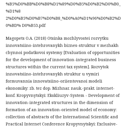
%B5%D0%BB%D0%B8%D1%89%D0%B5%D0%B2%D0%B0_
%D1%8
2%D0%B5%D0%B7%D0%B8_%D0%A0%D1%96%D0%B2%D
0%BD% D0%B53.pdf
Magopets O.A. (2018) Otsinka mozhlyvostei rozvytku
innovatsiino-intehrovanykh biznes-struktur v mezhakh
chynnoi podatkovoi systemy [Evaluation of opportunities
for the development of innovation-integrated business
structures within the current tax system]. Rozvytok
innovatsiino-intehrovanykh struktur u vymiri
formuvannia innovatsiino-oriientovanoi modeli
ekonomiky: zb. tez dop. Mizhnar. nauk.-prakt. internet-
konf. Kropyvnytskyi: Ekskliuzyv-System - Development of
innovation-integrated structures in the dimension of
formation of an innovation-oriented model of economy:
collection of abstracts of the International Scientific and
Practical Internet Conference Kropyvnytskyi: Exclusive-