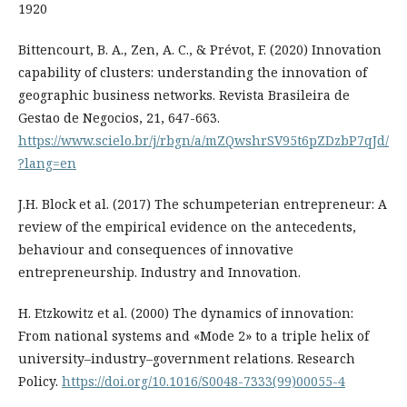
1920
Bittencourt, B. A., Zen, A. C., & Prévot, F. (2020) Innovation
capability of clusters: understanding the innovation of
geographic business networks. Revista Brasileira de
Gestao de Negocios, 21, 647-663.
https://www.scielo.br/j/rbgn/a/mZQwshrSV95t6pZDzbP7qJd/
?lang=en
J.H. Block et al. (2017) The schumpeterian entrepreneur: A
review of the empirical evidence on the antecedents,
behaviour and consequences of innovative
entrepreneurship. Industry and Innovation.
H. Etzkowitz et al. (2000) The dynamics of innovation:
From national systems and «Mode 2» to a triple helix of
university–industry–government relations. Research
Policy.
https://doi.org/10.1016/S0048-7333(99)00055-4