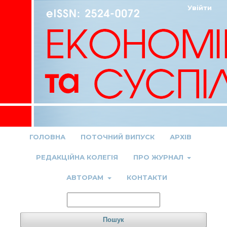
Увійти
ГОЛОВНА
ПОТОЧНИЙ ВИПУСК
АРХІВ
РЕДАКЦІЙНА КОЛЕГІЯ
ПРО ЖУРНАЛ
АВТОРАМ
КОНТАКТИ
Пошук