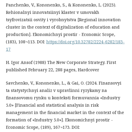
Panchenko, V., Kononenko, S., & Kononenko, L. (2023).
Rehionalnyi innovatsiinyi klaster v umovakh
tsyfrovizatsii osvity i vyrobnytstva [Regional innovation
cluster in the context of digitalization of education and
production]. Ekonomichnyi prostir - Economic Scope,
(183), 108¬113. DOI:
https://doi.org/10.32782/2224-6282/183-
17
H. Igor Ansof (1988) The New Corporate Strategy. First
published February 22, 288 pages, Hardcover
Savchenko, V., Kononenko, L., & Gai, O. (2024. Finansovyi
ta statystychnyi analiz v upravlinni ryzykamy na
finansovomu rynku u konteksti formuvannia «Industry
5.0» [Financial and statistical analysis in risk
management in the financial market in the context of the
formation of «Industry 5.0»]. Ekonomichnyi prostir -
Economic Scope, (189), 167¬173. DOI: