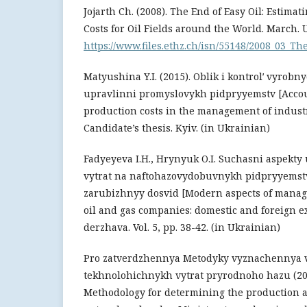
Jojarth Ch. (2008). The End of Easy Oil: Estima
Costs for Oil Fields around the World. March. 
https://www.files.ethz.ch/isn/55148/2008_03_Th
Matyushina Y.I. (2015). Oblik i kontrolʹ vyrobn
upravlinni promyslovykh pidpryyemstv [Accou
production costs in the management of industr
Candidate’s thesis. Kyiv. (in Ukrainian)
Fadyeyeva I.H., Hrynyuk O.I. Suchasni aspekty
vytrat na naftohazovydobuvnykh pidpryyemstv
zarubizhnyy dosvid [Modern aspects of manag
oil and gas companies: domestic and foreign e
derzhava. Vol. 5, pp. 38-42. (in Ukrainian)
Pro zatverdzhennya Metodyky vyznachennya 
tekhnolohichnykh vytrat pryrodnoho hazu (200
Methodology for determining the production an