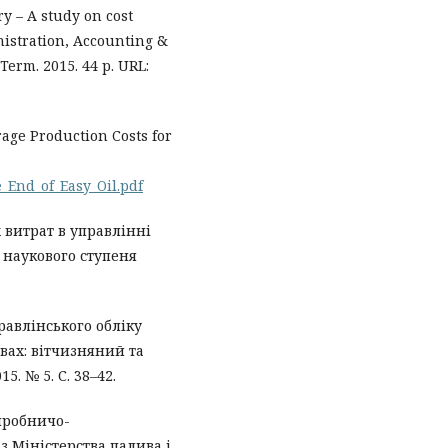
y – A study on cost
nistration, Accounting &
erm. 2015. 44 p. URL:
rage Production Costs for
e_End_of_Easy_Oil.pdf
 витрат в управлінні
 наукового ступеня
правлінського обліку
вах: вітчизняний та
5. № 5. С. 38–42.
иробничо-
з Міністерства палива і