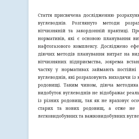
Стаття присвячена дослідженню розрахунк
вуглеводнів. Розглянуто методи розрах
вітчизняній та закордонній практиці. Пр
нормативів, які є основою планування ви
нафтогазового комплексу. Досліджено ефе
діючих методів планування витрат на вид
вітчизняних підприємства, зокрема вста
частку у нормативах займають постійні
вуглеводнів, які розраховують виходячи із 
родовищі. Таким чином, діюча методика
видобуток вуглеводнів не відображає реаль
із різних родовищ, так як не враховує осо
старих та нових родовищ, а отже не 
легковидобувних та важковидобувних вугле