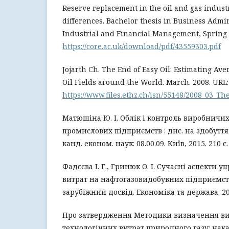
Reserve replacement in the oil and gas industr
differences. Bachelor thesis in Business Admi
Industrial and Financial Management, Spring T
https://core.ac.uk/download/pdf/43559303.pdf
Jojarth Ch. The End of Easy Oil: Estimating Ave
Oil Fields around the World. March. 2008. URL:
https://www.files.ethz.ch/isn/55148/2008_03_Th
Матюшіна Ю. І. Облік і контроль виробничих
промислових підприємств : дис. на здобуття
канд. економ. наук: 08.00.09. Київ, 2015. 210 с.
Фадєєва І. Г., Гринюк О. І. Сучасні аспекти у
витрат на нафтогазовидобувних підприємст
зарубіжний досвід. Економiка та держава. 201
Про затвердження Методики визначення в
технологічних витрат природного газу: нака