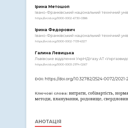
Ірина Метошоп
Івано-Франківський національний технічний унів
https://orcid.org/0000-0002-6730-0388
Ірина Федорович
Івано-Франківський національний технічний унів
https://orcid.org/0000-0002-7139-6327
Галина Левицька
Львівське відділення УкрНДІгазу АТ «Укргазви
https://orcid.org/0000-0003-2974-0267
https://doi.org/10.32782/2524-0072/2021-
DOI:
витрати, собівартість, норм
Ключові слова:
методи, планування, родовище, свердлови
АНОТАЦІЯ