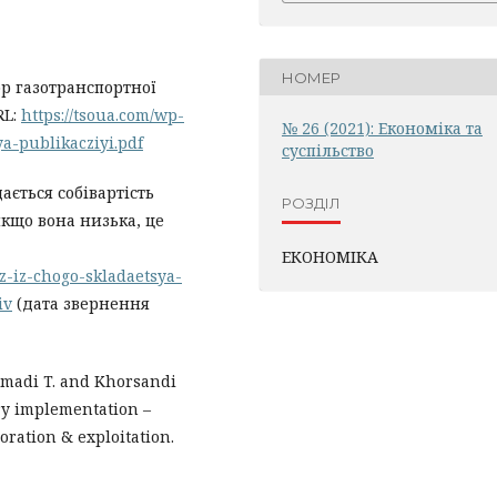
НОМЕР
ор газотранспортної
RL:
https://tsoua.com/wp-
№ 26 (2021): Економіка та
a-publikacziyi.pdf
суспільство
дається собівартість
РОЗДІЛ
якщо вона низька, це
ЕКОНОМІКА
z-iz-chogo-skladaetsya-
iv
(дата звернення
mmadi T. and Khorsandi
ery implementation –
oration & exploitation.