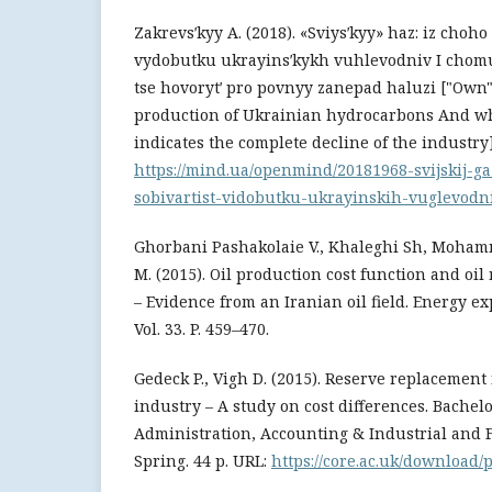
Zakrevsʹkyy A. (2018). «Sviysʹkyy» haz: iz choho 
vydobutku ukrayinsʹkykh vuhlevodniv I chomu
tse hovorytʹ pro povnyy zanepad haluzi ["Own" 
production of Ukrainian hydrocarbons And why, 
indicates the complete decline of the industry]
https://mind.ua/openmind/20181968-svijskij-ga
sobivartist-vidobutku-ukrayinskih-vuglevodn
Ghorbani Pashakolaie V., Khaleghi Sh, Moham
M. (2015). Oil production cost function and oi
– Evidence from an Iranian oil field. Energy ex
Vol. 33. P. 459–470.
Gedeck P., Vigh D. (2015). Reserve replacement 
industry – A study on cost differences. Bachel
Administration, Accounting & Industrial and
Spring. 44 p. URL:
https://core.ac.uk/download/