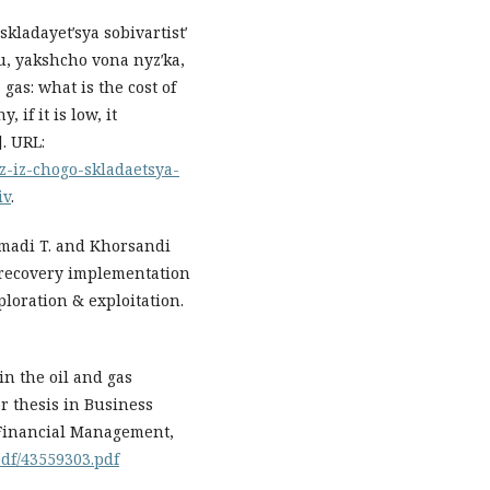
skladayetʹsya sobivartistʹ
, yakshcho vona nyzʹka,
gas: what is the cost of
if it is low, it
. URL:
z-iz-chogo-skladaetsya-
iv
.
madi T. and Khorsandi
l recovery implementation
ploration & exploitation.
in the oil and gas
or thesis in Business
 Financial Management,
pdf/43559303.pdf