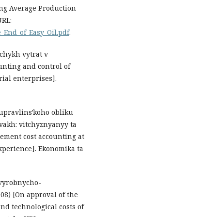
ting Average Production
URL:
e_End_of_Easy_Oil.pdf
.
ychykh vytrat v
nting and control of
ial enterprises].
 upravlinsʹkoho obliku
akh: vitchyznyanyy ta
ement cost accounting at
xperience]. Ekonomika ta
vyrobnycho-
8) [On approval of the
d technological costs of