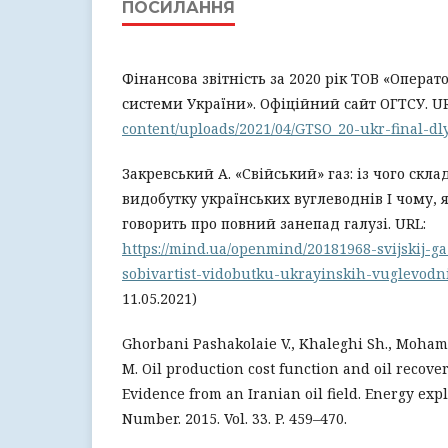
ПОСИЛАННЯ
Фінансова звітність за 2020 рік ТОВ «Операт
системи України». Офіційний сайт ОГТСУ. U
content/uploads/2021/04/GTSO_20-ukr-final-dly
Закревський А. «Свійський» газ: із чого скла
видобутку українських вуглеводнів І чому, 
говорить про повний занепад галузі. URL:
https://mind.ua/openmind/20181968-svijskij-ga
sobivartist-vidobutku-ukrayinskih-vuglevodn
11.05.2021)
Ghorbani Pashakolaie V., Khaleghi Sh., Moha
M. Oil production cost function and oil recov
Evidence from an Iranian oil field. Energy expl
Number. 2015. Vol. 33. P. 459–470.