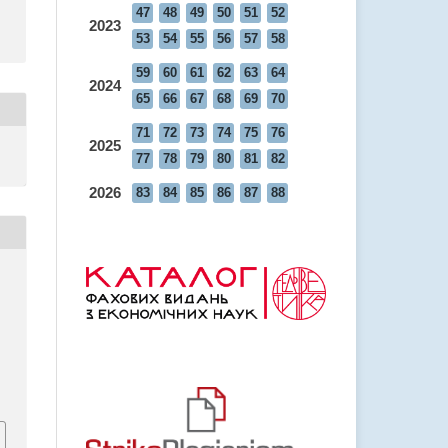
47
48
49
50
51
52
2023
53
54
55
56
57
58
59
60
61
62
63
64
2024
65
66
67
68
69
70
71
72
73
74
75
76
2025
77
78
79
80
81
82
2026
83
84
85
86
87
88