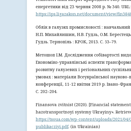
енергетики від 23 червня 2008 р. № 340. URL:
https://ips.ligazakon.net/document/view/fin38
Облік в галузях промисловості : навчальний п
Н.П. Михайлишин, Н.В. Гудзь, О.М. Берестецька
Гудзь. Тернопіль : КРОК, 2013. С. 53–79.
Метошоп І.М. Дослідження собівартості видоб
Економіко-управлінські аспекти трансформа
розвитку галузевих і регіональних суспільн
умовах : матеріали Всеукраїнської науково-
конференції, 11-12 квітня 2019 р. Івано-Фран
С. 202–204.
Finansova zvitnist (2020). [Financial statemen
hazotransportnoyi systemy Ukrayiny». Retriev
https://tsoua.com/wp-content/uploads/2021/04/
publikacziyi.pdf
. (in Ukrainian)