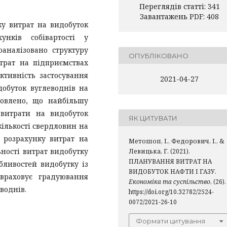
Переглядів статті: 341
Завантажень PDF: 408
у витрат на видобуток
унків собівартості у
оаналізовано структуру
ОПУБЛІКОВАНО
трат на підприємствах
ктивність застосування
2021-04-27
обуток вуглеводнів на
новлено, що найбільшу
 витрати на видобуток
ЯК ЦИТУВАТИ
кількості свердловин на
 розрахунку витрат на
Метошоп, І., Федорович, І., &
ності витрат видобутку
Левицька, Г. (2021).
ПЛАНУВАННЯ ВИТРАТ НА
бливостей видобутку із
ВИДОБУТОК НАФТИ І ГАЗУ.
враховує градуювання
Економіка та суспільство
, (26).
воднів.
https://doi.org/10.32782/2524-
0072/2021-26-10
Формати цитування