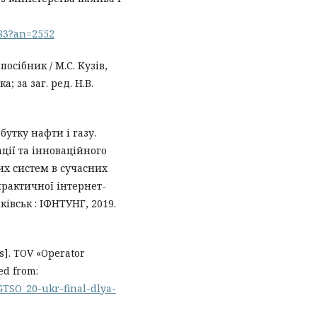
483?an=2552
осібник / М.С. Кузів,
; за заг. ред. Н.В.
утку нафти і газу.
ції та інноваційного
их систем в сучасних
практичної інтернет-
ківськ : ІФНТУНГ, 2019.
ts]. TOV «Operator
ed from:
GTSO_20-ukr-final-dlya-