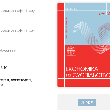
ерситет нафти і газу
ерситет нафти і газу
добування»
26-10
ативи, вуглеводні,
ни
PDF