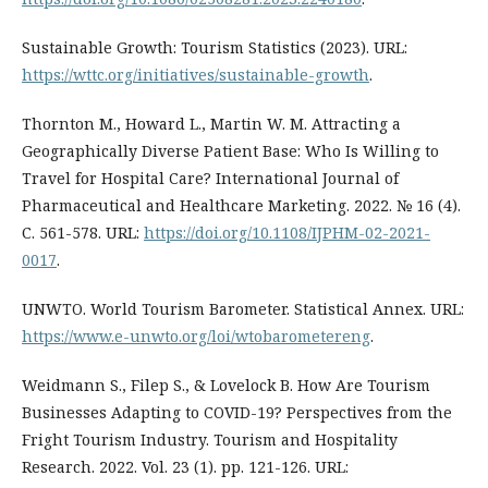
Sustainable Growth: Tourism Statistics (2023). URL:
https://wttc.org/initiatives/sustainable-growth
.
Thornton M., Howard L., Martin W. M. Attracting a
Geographically Diverse Patient Base: Who Is Willing to
Travel for Hospital Care? International Journal of
Pharmaceutical and Healthcare Marketing. 2022. № 16 (4).
С. 561-578. URL:
https://doi.org/10.1108/IJPHM-02-2021-
0017
.
UNWTO. World Tourism Barometer. Statistical Annex. URL:
https://www.e-unwto.org/loi/wtobarometereng
.
Weidmann S., Filep S., & Lovelock B. How Are Tourism
Businesses Adapting to COVID-19? Perspectives from the
Fright Tourism Industry. Tourism and Hospitality
Research. 2022. Vol. 23 (1). pp. 121-126. URL: