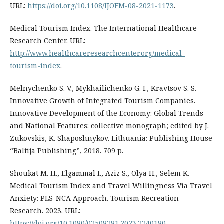
URL:
https://doi.org/10.1108/IJOEM-08-2021-1173
.
Medical Tourism Index. The International Healthcare
Research Center. URL:
http://www.healthcareresearchcenter.org/medical-
tourism-index
.
Melnychenko S. V., Mykhailichenko G. I., Kravtsov S. S.
Innovative Growth of Integrated Tourism Companies.
Innovative Development of the Economy: Global Trends
and National Features: collective monograph; edited by J.
Zukovskis, K. Shaposhnykov. Lithuania: Publishing House
“Baltija Publishing”, 2018. 709 p.
Shoukat M. H., Elgammal I., Aziz S., Olya H., Selem K.
Medical Tourism Index and Travel Willingness Via Travel
Anxiety: PLS-NCA Approach. Tourism Recreation
Research. 2023. URL:
https://doi.org/10.1080/02508281.2023.2240180
.