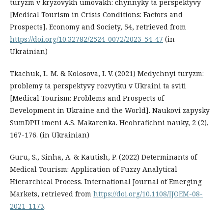
turyzm v kryzovykh umovakh: chynnyky ta perspektyvy
[Medical Tourism in Crisis Conditions: Factors and
Prospects]. Economy and Society, 54, retrieved from
https://doi.org/10.32782/2524-0072/2023-54-47
(in
Ukrainian)
Tkachuk, L. M. & Kolosova, I. V. (2021) Medychnyi turyzm:
problemy ta perspektyvy rozvytku v Ukraini ta sviti
[Medical Tourism: Problems and Prospects of
Development in Ukraine and the World]. Naukovi zapysky
SumDPU imeni A.S. Makarenka. Heohrafichni nauky, 2 (2),
167-176. (in Ukrainian)
Guru, S., Sinha, A. & Kautish, P. (2022) Determinants of
Medical Tourism: Application of Fuzzy Analytical
Hierarchical Process. International Journal of Emerging
Markets, retrieved from
https://doi.org/10.1108/IJOEM-08-
2021-1173
.