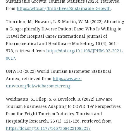
Sustainable Growth: Tourism Statistics (2023), retrieved
from
https://wttc.org/Initiatives/Sustainable-Growth
.
Thornton, M., Howard, L. & Martin, W. M. (2022) Attracting
a Geographically Diverse Patient Base: Who Is Willing to
Travel for Hospital Care? International Journal of
Pharmaceutical and Healthcare Marketing, 16 (4), 561-
578, retrieved from
https://doi.org/10.1108/IJPHM-02-2021-
0017
.
UNWTO (2022) World Tourism Barometer. Statistical
Annex, retrieved from
https://www.e-
unwto.org/loi/wtobarometereng
.
Weidmann, S., Filep, S. & Lovelock, B. (2022) How are
Tourism Businesses Adapting to COVID-19? Perspectives
from the Fright Tourism Industry. Tourism and
Hospitality Research, 23 (1), 121-126, retrieved from
https://doi.org/10.1177/14673584221085217
.