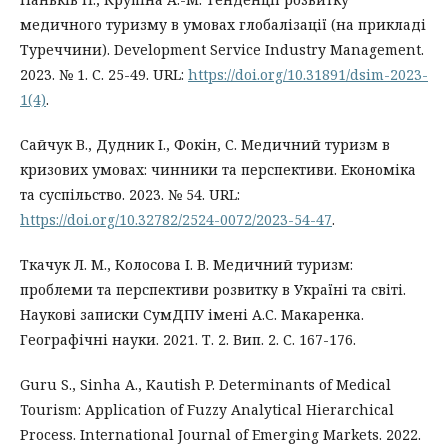
медичного туризму в умовах глобалізації (на прикладі
Туреччини). Development Service Industry Management.
2023. № 1. С. 25-49. URL:
https://doi.org/10.31891/dsim-2023-
1(4)
.
Сайчук В., Дудник І., Фокін, С. Медичний туризм в
кризових умовах: чинники та перспективи. Економіка
та суспільство. 2023. № 54. URL:
https://doi.org/10.32782/2524-0072/2023-54-47
.
Ткачук Л. М., Колосова І. В. Медичний туризм:
проблеми та перспективи розвитку в Україні та світі.
Наукові записки СумДПУ імені А.С. Макаренка.
Географічні науки. 2021. Т. 2. Вип. 2. С. 167-176.
Guru S., Sinha A., Kautish P. Determinants of Medical
Tourism: Application of Fuzzy Analytical Hierarchical
Process. International Journal of Emerging Markets. 2022.