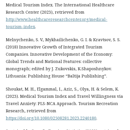
Medical Tourism Index. The International Healthcare
Research Center (2023), retrieved from
http://www.healthcareresearchcenter.org/medical-
tourism-index
.
Melnychenko, S. V., Mykhailichenko, G. I. & Kravtsov, S. S.
(2018) Innovative Growth of Integrated Tourism
Companies. Innovative Development of the Economy:
Global Trends and National Features: collective
monograph; edited by J. Zukovskis, K.Shaposhnykov.
Lithuania: Publishing House “Baltija Publishing”.
Shoukat, M. H., Elgammal, I., Aziz, S., Olya, H. & Selem, K.
(2023). Medical Tourism Index and Travel Willingness via
Travel Anxiety: PLS-NCA Approach. Tourism Recreation
Research, retrieved from
https://doi.org/10.1080/02508281.2023.2240180
.