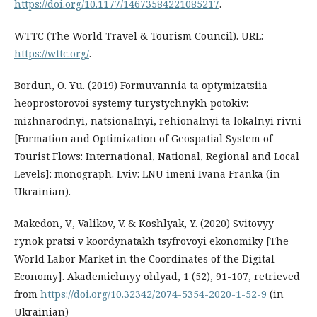
https://doi.org/10.1177/14673584221085217
.
WTTC (The World Travel & Tourism Council). URL:
https://wttc.org/
.
Bordun, O. Yu. (2019) Formuvannia ta optymizatsiia
heoprostorovoi systemy turystychnykh potokiv:
mizhnarodnyi, natsionalnyi, rehionalnyi ta lokalnyi rivni
[Formation and Optimization of Geospatial System of
Tourist Flows: International, National, Regional and Local
Levels]: monograph. Lviv: LNU imeni Ivana Franka (in
Ukrainian).
Makedon, V., Valikov, V. & Koshlyak, Y. (2020) Svitovyy
rynok pratsi v koordynatakh tsyfrovoyi ekonomiky [The
World Labor Market in the Coordinates of the Digital
Economy]. Akademichnyy ohlyad, 1 (52), 91-107, retrieved
from
https://doi.org/10.32342/2074-5354-2020-1-52-9
(in
Ukrainian)