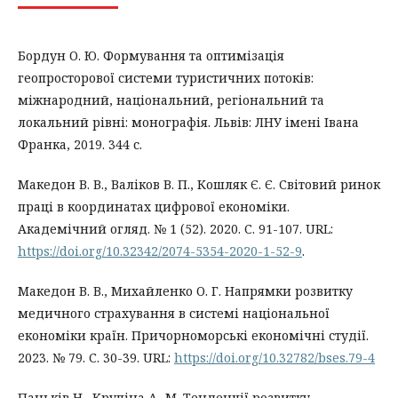
Бордун О. Ю. Формування та оптимізація
геопросторової системи туристичних потоків:
міжнародний, національний, регіональний та
локальний рівні: монографія. Львів: ЛНУ імені Івана
Франка, 2019. 344 с.
Македон В. В., Валіков В. П., Кошляк Є. Є. Світовий ринок
праці в координатах цифрової економіки.
Академічний огляд. № 1 (52). 2020. С. 91-107. URL:
https://doi.org/10.32342/2074-5354-2020-1-52-9
.
Македон В. В., Михайленко О. Г. Напрямки розвитку
медичного страхування в системі національної
економіки країн. Причорноморські економічні студії.
2023. № 79. С. 30-39. URL:
https://doi.org/10.32782/bses.79-4
Паньків Н., Крупіна А.-М. Тенденції розвитку