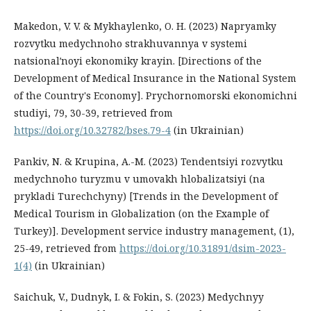
Makedon, V. V. & Mykhaylenko, O. H. (2023) Napryamky
rozvytku medychnoho strakhuvannya v systemi
natsionalʹnoyi ekonomiky krayin. [Directions of the
Development of Medical Insurance in the National System
of the Country's Economy]. Prychornomorski ekonomichni
studiyi, 79, 30-39, retrieved from
https://doi.org/10.32782/bses.79-4
(in Ukrainian)
Pankiv, N. & Krupina, A.-M. (2023) Tendentsiyi rozvytku
medychnoho turyzmu v umovakh hlobalizatsiyi (na
prykladi Turechchyny) [Trends in the Development of
Medical Tourism in Globalization (on the Example of
Turkey)]. Development service industry management, (1),
25-49, retrieved from
https://doi.org/10.31891/dsim-2023-
1(4)
(in Ukrainian)
Saichuk, V., Dudnyk, I. & Fokin, S. (2023) Medychnyy