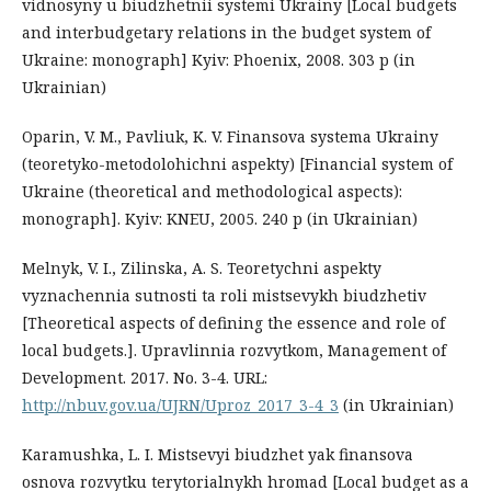
vidnosyny u biudzhetnii systemi Ukrainy [Local budgets
and interbudgetary relations in the budget system of
Ukraine: monograph] Kyiv: Phoenix, 2008. 303 p (in
Ukrainian)
Oparin, V. M., Pavliuk, K. V. Finansova systema Ukrainy
(teoretyko-metodolohichni aspekty) [Financial system of
Ukraine (theoretical and methodological aspects):
monograph]. Kyiv: KNEU, 2005. 240 p (in Ukrainian)
Melnyk, V. I., Zilinska, A. S. Teoretychni aspekty
vyznachennia sutnosti ta roli mistsevykh biudzhetiv
[Theoretical aspects of defining the essence and role of
local budgets.]. Upravlinnia rozvytkom, Management of
Development. 2017. No. 3-4. URL:
http://nbuv.gov.ua/UJRN/Uproz_2017_3-4_3
(in Ukrainian)
Karamushka, L. I. Mistsevyi biudzhet yak finansova
osnova rozvytku terytorialnykh hromad [Local budget as a