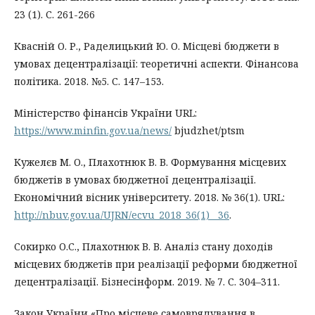
23 (1). С. 261-266
Квасній О. Р., Раделицький Ю. О. Місцеві бюджети в
умовах децентралізації: теоретичні аспекти. Фінансова
політика. 2018. №5. С. 147–153.
Міністерство фінансів України URL:
https://www.minfin.gov.ua/news/
bjudzhet/ptsm
Кужелєв М. О., Плахотнюк В. В. Формування місцевих
бюджетів в умовах бюджетної децентралізації.
Економічний вісник університету. 2018. № 36(1). URL:
http://nbuv.gov.ua/UJRN/ecvu_2018_36(1)__36
.
Сокирко О.С., Плахотнюк В. В. Аналіз стану доходів
місцевих бюджетів при реалізації реформи бюджетної
децентралізації. Бізнесінформ. 2019. № 7. С. 304–311.
Закон України «Про місцеве самоврядування в