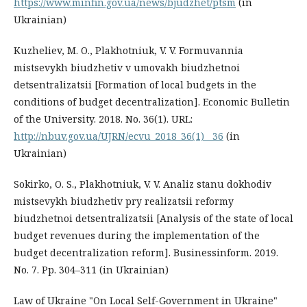
https://www.minfin.gov.ua/news/bjudzhet/ptsm
(in
Ukrainian)
Kuzheliev, M. O., Plakhotniuk, V. V. Formuvannia
mistsevykh biudzhetiv v umovakh biudzhetnoi
detsentralizatsii [Formation of local budgets in the
conditions of budget decentralization]. Economic Bulletin
of the University. 2018. No. 36(1). URL:
http://nbuv.gov.ua/UJRN/ecvu_2018_36(1)__36
(in
Ukrainian)
Sokirko, O. S., Plakhotniuk, V. V. Analiz stanu dokhodiv
mistsevykh biudzhetiv pry realizatsii reformy
biudzhetnoi detsentralizatsii [Analysis of the state of local
budget revenues during the implementation of the
budget decentralization reform]. Businessinform. 2019.
No. 7. Pp. 304–311 (in Ukrainian)
Law of Ukraine "On Local Self-Government in Ukraine"