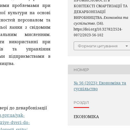
ПРОМИСЛОВОСТІ В
чними проблемами при
КОНТЕКСТІ СМАРТИЗАЦІЇ ТА
ДЕКАРБОНІЗАЦІЇ
ної культури на основі
ВИРОБНИЦТВА.
Економіка та
нностей персоналом та
суспільство
, (56).
ньої ланки з свідомим
https://doi.org/10.32782/2524-
дальним мисленням.
0072/2023-56-102
ути використанні при
Формати цитування
ямів та управління
ими підприємствами в
ництва.
НОМЕР
№ 56 (2023): Економіка та
суспільство
РОЗДІЛ
вері до декарбонізації
p.gov.ua/yak-
ЕКОНОМІКА
riye-dveri-do-
vosti-svitu/