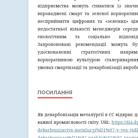
підприємства можуть стикатися із зна
впроваджені смарт та зеленої корпоратив
несприйняття цифрових та «зелених» ці
недостатньої кількості менеджерів серед
екологічним та соціально відпові
Запропоновані рекомендації можуть б
удосконаленні стратегічних напр
корпоративною культурою сталериварн
умовах смартизації та декарбонізації вироб
ПОСИЛАННЯ
Як декарбонізація металургії в ЄС відкриє д
важкої промисловості світу. URL:
https://dia.d
dekarbonizaciya-metalurgi%D1%97-v-yes-vidk
dekarbonizaci%D1%97-vazhko%D1%97-promislo