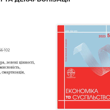
56-102
а, зелені цінності,
мисловість,
, смартизація,