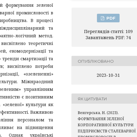
ей формування зеленої
варної промисловості в
PDF
виробництва. В процесі
міждисциплінарний та
Переглядів статті: 109
рактно-логічний метод.
Завантажень PDF: 74
висвітлено теоретичні
ей, екомодернізації та
о тренди смартизації та
ОПУБЛІКОВАНО
в; висвітлено потреби
нізації, «озелененні»
2023-10-31
ультури. Міжнраодний
«зеленим» управлінням
тивністю є позитивним
ЯК ЦИТУВАТИ
 «зеленої» культури як
ефективності. Важливою
Венгерська, Н. (2023).
ФОРМУВАННЯ ЗЕЛЕНОЇ
вління персоналом та
КОРПОРАТИВНОЇ КУЛЬТУРИ
впливає на підвищення
ПІДПРИЄМСТВ СТАЛЕВАРНОЇ
ва. Однак українські