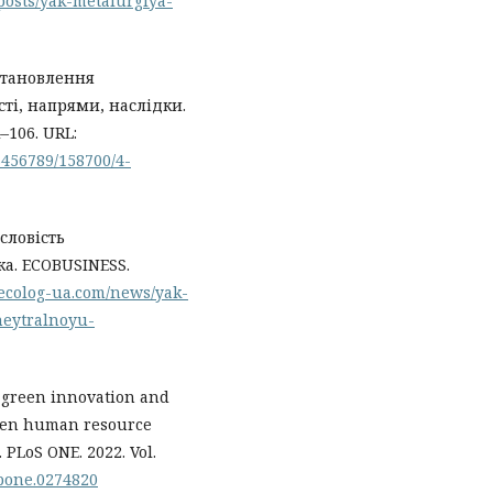
/posts/yak-metalurgiya-
 становлення
ті, напрями, наслідки.
–106. URL:
3456789/158700/4-
словість
а. ECOBUSINESS.
/ecolog-ua.com/news/yak-
neytralnoyu-
of green innovation and
reen human resource
LoS ONE. 2022. Vol.
.pone.0274820