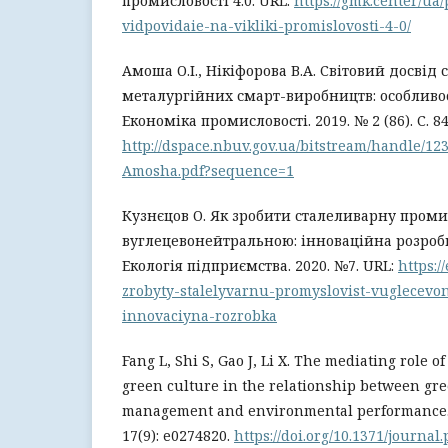
промисловості 4.0. URL:
https://gmk.center/ua
vidpovidaie-na-vikliki-promislovosti-4-0/
Амоша О.І., Нікіфорова В.А. Світовий досвід
металургійних смарт-виробництв: особливос
Економіка промисловості. 2019. № 2 (86). С. 84
http://dspace.nbuv.gov.ua/bitstream/handle/12
Amosha.pdf?sequence=1
Кузнєцов О. Як зробити сталеливарну проми
вуглецевонейтральною: інноваційна розробк
Екологія підприємства. 2020. №7. URL:
https:/
zrobyty-stalelyvarnu-promyslovist-vuglecevo
innovaciyna-rozrobka
Fang L, Shi S, Gao J, Li X. The mediating role 
green culture in the relationship between g
management and environmental performance. P
17(9): e0274820.
https://doi.org/10.1371/journal