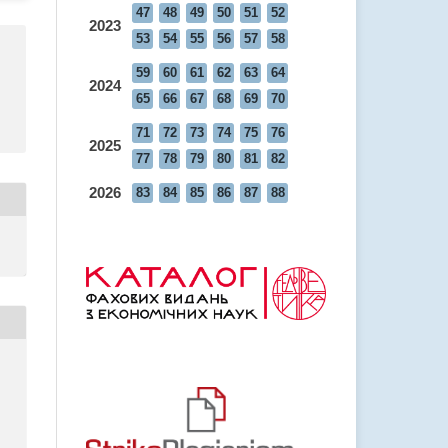
47
48
49
50
51
52
2023
53
54
55
56
57
58
59
60
61
62
63
64
2024
65
66
67
68
69
70
71
72
73
74
75
76
2025
77
78
79
80
81
82
2026
83
84
85
86
87
88