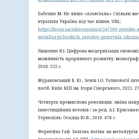
Бабенко М. Не лише «Азовсталь». Скільки ме
втратила Україна під час війни. URL:
https://focus.ua/uk/economics/547509-netolko-a
metallurgicheskich-zavodov-poteryala-ukrai
Ляшенко В.І. Цифрова модернізація економі
можливість проривного розвитку: монографі
2018. 252 с.
Жураковський Б. Ю., Зенів І.О. Технології ін
посіб. Київ: КПІ ім. Ігоря Сікорського, 2021. 27
Четверта промислова революція: зміна на
інвестиційних потоків / за ред. А.І. Крисовато
Тернопіль: Осадца Ю.В., 2018. 478 с.
Фернейхо Гай. Залізна логіка: як металургі