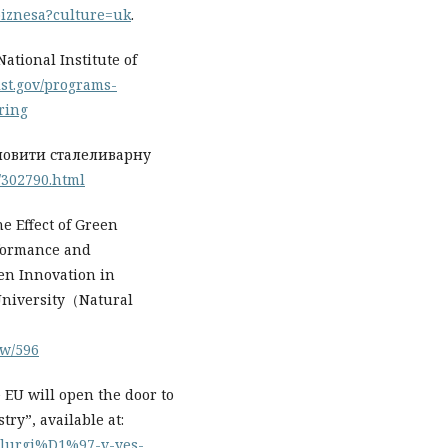
iznesa?culture=uk
.
ational Institute of
ist.gov/programs-
ring
новити сталеливарну
/302790.html
he Effect of Green
rformance and
en Innovation in
University（Natural
ew/596
 EU will open the door to
ry”, available at:
talurgi%D1%97-v-yes-