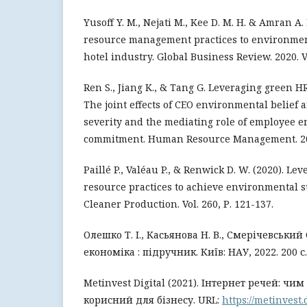
Yusoff Y. M., Nejati M., Kee D. M. H. & Amran 
resource management practices to environme
hotel industry. Global Business Review. 2020. Vo
Ren S., Jiang K., & Tang G. Leveraging green H
The joint effects of CEO environmental belief 
severity and the mediating role of employee 
commitment. Human Resource Management. 202
Paillé P., Valéau P., & Renwick D. W. (2020). 
resource practices to achieve environmental su
Cleaner Production. Vol. 260, Р. 121-137.
Олешко Т. І., Касьянова Н. В., Смерічевський
економіка : підручник. Київ: НАУ, 2022. 200 с.
Metinvest Digital (2021). Інтернет речей: чи
корисний для бізнесу. URL:
https://metinvest.