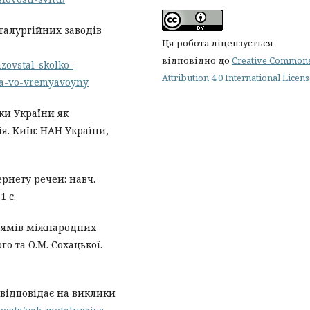
талургійних заводів
Ця робота ліцензується
відповідно до
Creative Common
zovstal-skolko-
Attribution 4.0 International Licen
na-vo-vremyavoyny
ки України як
я. Київ: НАН України,
тернету речей: навч.
1 с.
прямів міжнародних
го та О.М. Сохацької.
я відповідає на виклики