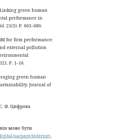
A. Linking green human
ntal performance in
l. 21(3). Р. 663–680.
RM for firm performance:
and external pollution
environmental
1. Р. 1–16.
Leveraging green human
stainability. Journal of
 С. Ф. Цифрова
м він може бути
digital/ua/page/internet-