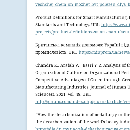
veshchej-chem-on-mozhet-byt-polezen-dlya-b
Product Definitions for Smart Manufacturing. N
Standards and Technology. URL:
https://www.n
projects/product-definitions-smart-manufactu
Британська компанія допоможе Україні від
промисловість. URL:
https://minprom.ua/news
Chandra K., Arafah W., Basri Y. Z. Analysis of t
Organizational Culture on Organizational Pe
Competitive Advantages of Green through Gre
Manufacturing Industries. Journal of Hunan 
Sciences). 2021. Vol. 48. URL:
http://jonuns.com/index.php/journal/article/vi
“How the decarbonization of metallurgy in the
the decarbonization of the world's heavy indust
https://dia.dp.gov.ua/yak-dekarbonizaciya-me