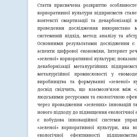
Стаття присвячена розкриттю особливост
корпоративної культури підприємств стале
контексті смартизації та декарбонізації 
проведення дослідження використано 
системний підхід, метод аналізу та абст
Основними результатами дослідження є: 
аспекти цифрової економіки, Інтернет реч
«зеленої» корпоративної культури; показан
декаборнізації металургійних підприємст
металургійної промисловості у екомодер
виробництва та формуванні «зеленої» к
досвід свідчить, що взаємозв’язок між 
людськими ресурсами та екологічною ефек
через провадження «зелених» інновацій та
нового підходу до підвищення екологічної 
є побудова інноваційної системи упра
«зеленої» корпоративної культури, яка 
екологічної ефективності підприємст