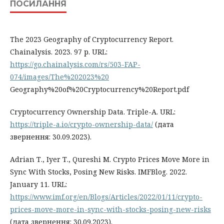
ПОСИЛАННЯ
The 2023 Geography of Cryptocurrency Report.
Chainalysis. 2023. 97 р. URL:
https://go.chainalysis.com/rs/503-FAP-
074/images/The%202023%20
Geography%20of%20Cryptocurrency%20Report.pdf
Cryptocurrency Ownership Data. Тriple-А. URL:
https://triple-a.io/crypto-ownership-data/
(дата
звернення: 30.09.2023).
Adrian Т., Iyer Т., Qureshi М. Crypto Prices Move More in
Sync With Stocks, Posing New Risks. IMFBlog. 2022.
January 11. URL:
https://www.imf.org/en/Blogs/Articles/2022/01/11/crypto-
prices-move-more-in-sync-with-stocks-posing-new-risks
(дата звернення: 30.09.2023).