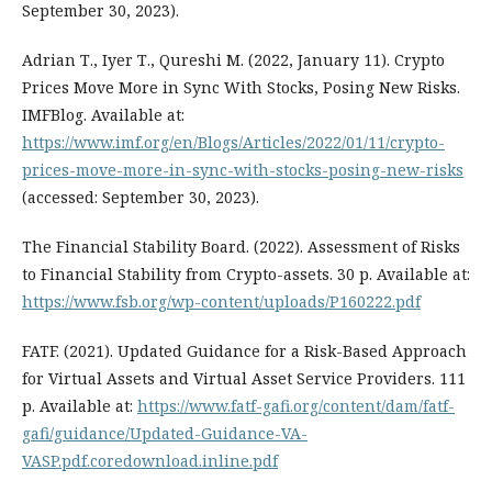
September 30, 2023).
Adrian Т., Iyer Т., Qureshi М. (2022, January 11). Crypto
Prices Move More in Sync With Stocks, Posing New Risks.
IMFBlog. Available at:
https://www.imf.org/en/Blogs/Articles/2022/01/11/crypto-
prices-move-more-in-sync-with-stocks-posing-new-risks
(accessed: September 30, 2023).
The Financial Stability Board. (2022). Assessment of Risks
to Financial Stability from Crypto-assets. 30 р. Available at:
https://www.fsb.org/wp-content/uploads/P160222.pdf
FATF. (2021). Updated Guidance for a Risk-Based Approach
for Virtual Assets and Virtual Asset Service Providers. 111
р. Available at:
https://www.fatf-gafi.org/content/dam/fatf-
gafi/guidance/Updated-Guidance-VA-
VASP.pdf.coredownload.inline.pdf