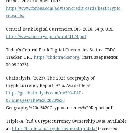
Forbes. 2023. October. URL:
https://www.forbes.com/advisor/credit-cards/best/crypto-
rewards/
Central Bank Digital Currencies. BIS. 2018. 34 р. URL:
https://www.bis.org/cpmi/publ/d174.pdf
Today's Central Bank Digital Currencies Status. CBDC
Tracker. URL:
https://cbdctracker.org/
(дата звернення:
30.09.2023).
Chainalysis. (2023). The 2023 Geography of
Cryptocurrency Report. 97 р. Available at:
https://go.chainalysis.com/rs/503-FAP-
074/images/The%202023%20
Geography%20of%20Cryptocurrency%20Report.pdf
Triple-A. (n.d.). Cryptocurrency Ownership Data. Available
at:
https://triple-a.io/crypto-ownership-data/
(accessed: