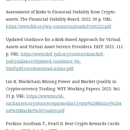
Assessment of Risks to Financial Stability from Crypto-
assets. The Financial Stability Board. 2022. 30 р. URL:
https://www.fsb.org/wp-content/uploads/P160222.pdf
Updated Guidance for a Risk-Based Approach for Virtual
Assets and Virtual Asset Service Providers. FATF. 2021. 111
р. URL:
https://www.fatf-gafi.org/content/dam/fatf-
gafi/guidance/Updated-Guidance-VA-
VASP.pdf.coredownload.inline.pdf
Lin К. Blockchain Mining Power and Market Quality in
Cryptocurrency Trading. WFE Working Papers. 2023. №5.
21 р. URL:
https://www.world-
exchanges.org/storage/app/media/Crypto%20Mining%20a
nd%20Market%20Quality.pdf
Perkins-Southam Т., Pearl D. Best Crypto Rewards Cards.