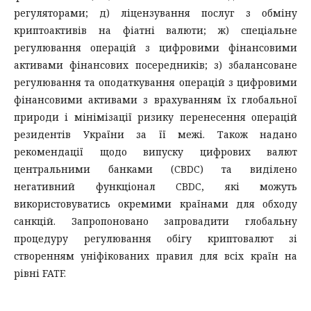
регуляторами; д) ліцензування послуг з обміну
криптоактивів на фіатні валюти; ж) спеціальне
регулювання операцій з цифровими фінансовими
активами фінансових посередників; з) збалансоване
регулювання та оподаткування операцій з цифровими
фінансовими активами з врахуванням їх глобальної
природи і мінімізації ризику перенесення операцій
резидентів України за її межі. Також надано
рекомендації щодо випуску цифрових валют
центральними банками (CBDC) та виділено
негативний функціонал CBDC, які можуть
використовуватись окремими країнами для обходу
санкцій. Запропоновано запровадити глобальну
процедуру регулювання обігу криптовалют зі
створенням уніфікованих правил для всіх країн на
рівні FATF.