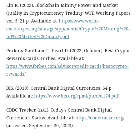
Lin К. (2023). Blockchain Mining Power and Market
Quality in Cryptocurrency Trading. WFE Working Papers.
vol. 5. 21 р. Available at:
https://www.world-
exchanges.org/storage/app/media/Crypto%20Mining%20a
nd%20Market%20Quality.pdf
Perkins-Southam Т., Pearl D. (2023, October). Best Crypto
Rewards Cards. Forbes. Available at:
https://www.forbes.com/advisor/credit-cards/best/crypto-
rewards/
BIS. (2018). Central Bank Digital Currencies. 34 р.
Available at:
https://www.bis.org/cpmi/publ/d174.pdf
.
CBDC Tracker. (n.d.). Today's Central Bank Digital
Currencies Status. Available at:
https://cbdctracker.org/
(accessed: September 30, 2023).