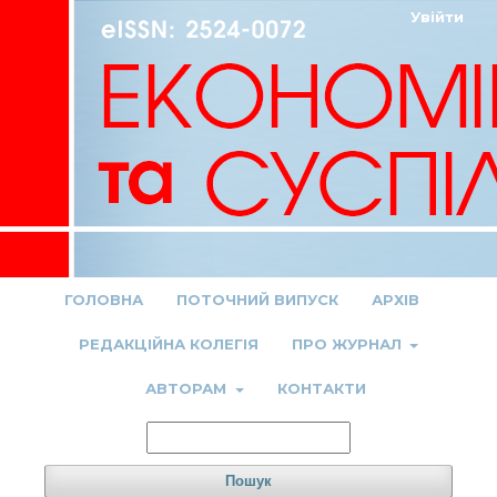
Увійти
ГОЛОВНА
ПОТОЧНИЙ ВИПУСК
АРХІВ
РЕДАКЦІЙНА КОЛЕГІЯ
ПРО ЖУРНАЛ
АВТОРАМ
КОНТАКТИ
Пошук