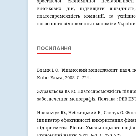
зростаючої економічної нестабільнос
військових дій, підвищити ліквідність,
платоспроможність компанії, та успішн
повоєнного відновлення економіки України
ПОСИЛАННЯ
Бланк І. О. Фінансовий менеджмент: навч. посі
Київ : Ельга, 2008. С. 724 .
Журавльова Ю. Ю. Платоспроможність підпри
забезпечення: монографія. Полтава : РВВ ПУСК
Нікольчук Ю., Небжицький Б., Савчук О. Фіна
індикатор ефективності використання фінан
підприємства. Вісник Хмельницького націон
Економічні науки. 2023. №1, С. 220–225.