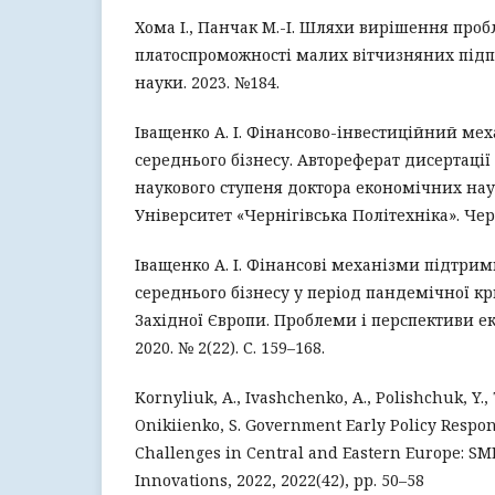
Хома І., Панчак М.-І. Шляхи вирішення проб
платоспроможності малих вітчизняних підп
науки. 2023. №184.
Іващенко А. І. Фінансово-інвестиційний мех
середнього бізнесу. Автореферат дисертації
наукового ступеня доктора економічних на
Університет «Чернігівська Політехніка». Черні
Іващенко А. І. Фінансові механізми підтрим
середнього бізнесу у період пандемічної кр
Західної Європи. Проблеми і перспективи е
2020. № 2(22). С. 159–168.
Kornyliuk, A., Ivashchenko, A., Polishchuk, Y.
Onikiienko, S. Government Early Policy Respo
Challenges in Central and Eastern Europe: SM
Innovations, 2022, 2022(42), pp. 50–58