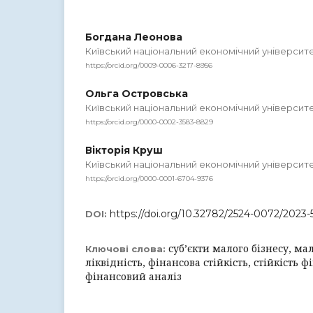
Богдана Леонова
Київський національний економічний університе
https://orcid.org/0009-0006-3217-8956
Ольга Островська
Київський національний економічний університе
https://orcid.org/0000-0002-3583-8829
Вікторія Круш
Київський національний економічний університе
https://orcid.org/0000-0001-6704-9376
https://doi.org/10.32782/2524-0072/2023-
DOI:
суб’єкти малого бізнесу, ма
Ключові слова:
ліквідність, фінансова стійкість, стійкість ф
фінансовий аналіз