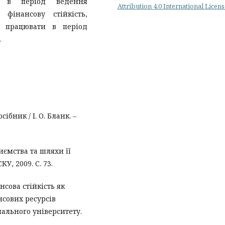
ті в період ведення
Attribution 4.0 International Licen
 фінансову стійкість,
о працювати в період
.
бник / І. О. Бланк. –
ємства та шляхи її
У, 2009. С. 73.
нсова стійкість як
сових ресурсів
ального університету.