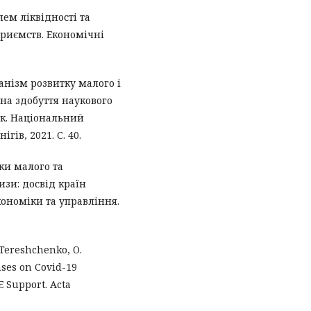
лем ліквідності та
риємств. Економічні
анізм розвитку малого і
 на здобуття наукового
ук. Національний
гів, 2021. С. 40.
ки малого та
изи: досвід країн
кономіки та управління.
, Tereshchenko, O.
nses on Covid-19
E Support. Acta