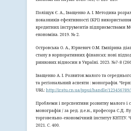
Поліщук Є. А., Іващенко А. І. Методика розр
показників ефективності (KPI) використання
кредитних інструментів підприємствами М
економіка. 2019. № 2.
Островська О. А., Юркевич О.М. Емпірика ді
стану в корпоративних фінансах: нові підх
ринкових відносин в Україні. 2023. №7-8 (266-
Іващенко А. І. Розвиток малого та середньог
та регіональний аспекти : монографія. Чернігі
URL:
http://ir.stu.cn.ua/jspui/handle/123456789
Проблеми і перспективи розвитку малого і с
монографія / за ред. д.е.н., професора С.Д. 
торговельно-економічний інститут КНТЕУ. Ч
2021. С. 400.