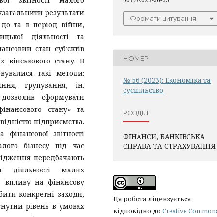
вої звітності малого
0072/2023-56-65
узагальнити результати
Формати цитування
 до та в період війни,
цької діяльності та
нсовий стан суб'єктів
НОМЕР
 військового стану. В
вувалися такі методи:
№ 56 (2023): Економіка та
яння, групування, ін.
суспільство
 дозволив сформувати
фінансового стану» та
РОЗДІЛ
іквідністю підприємства.
 фінансової звітності
ФІНАНСИ, БАНКІВСЬКА
алого бізнесу під час
СПРАВА ТА СТРАХУВАННЯ
слідження передбачають
ей діяльності малих
в впливу на фінансову
обити конкретні заходи,
Ця робота ліцензується
гнутий рівень в умовах
відповідно до
Creative Common