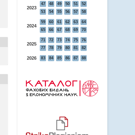
47
48
49
50
51
52
2023
53
54
55
56
57
58
59
60
61
62
63
64
2024
65
66
67
68
69
70
71
72
73
74
75
76
2025
77
78
79
80
81
82
2026
83
84
85
86
87
88