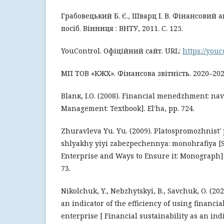
Грабовецький Б. Є., Шварц І. В. Фінансовий ан
посіб. Вінниця : ВНТУ, 2011. С. 125.
YouControl. Офіційний сайт. URL:
https://youc
МП ТОВ «КЖХ». Фінансова звітність. 2020–202
Blanк, І.О. (2008). Financial menedzhment: nav
Management: Textbook]. Еl'ha, pp. 724.
Zhuravleva Yu. Yu. (2009). Platospromozhnist'
shlyakhy yiyi zabezpechennya: monohrafiya [S
Enterprise and Ways to Ensure it: Monograph].
73.
Nikolchuk, Y., Nebzhytskyi, B., Savchuk, O. (2023
an indicator of the efficiency of using financia
enterprise [ Financial sustainability as an indi