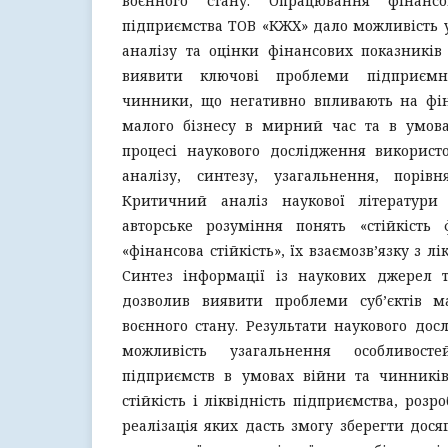
воєнного стану. Опрацювання фінансо
підприємства ТОВ «КЖХ» дало можливість 
аналізу та оцінки фінансових показників
виявити ключові проблеми підприємни
чинники, що негативно впливають на фіна
малого бізнесу в мирний час та в умовах
процесі наукового дослідження використо
аналізу, синтезу, узагальнення, порівн
Критичний аналіз наукової літератури
авторське розуміння понять «стійкість 
«фінансова стійкість», їх взаємозв’язку з л
Синтез інформації із наукових джерел та
дозволив виявити проблеми суб’єктів м
воєнного стану. Результати наукового до
можливість узагальнення особливост
підприємств в умовах війни та чинникі
стійкість і ліквідність підприємства, розр
реалізація яких дасть змогу зберегти дося