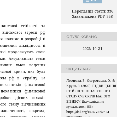
Переглядів статті: 336
Завантажень PDF: 338
ансової стійкості та
військової агресії рф
ОПУБЛІКОВАНО
я полягає в розробці й
вищення ліквідності й
2023-10-31
 які продовжують свою
изи. Актуальність теми
бливих умов ведення
ЯК ЦИТУВАТИ
нсової кризи, яка була
ням рф в Україну. За
Леонова, Б., Островська, О., &
оказників фінансової
Круш, В. (2023). ПІДВИЩЕННЯ
 показники фінансової
СТІЙКОСТІ ФІНАНСОВОГО
СТАНУ СУБ’ЄКТІВ МАЛОГО
зробки дієвих шляхів
БІЗНЕСУ.
Економіка та
вого стану вітчизняних
суспільство
, (56).
изначеності, зокрема,
https://doi.org/10.32782/2524-