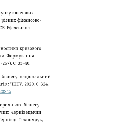
ахунку ключових
 різних фінансово-
СБ. Ефективна
агностики кризового
оди. Формування
267). С. 33–40.
о бізнесу: національний
в : ЧНТУ, 2020. С. 324.
/20845
ереднього бізнесу :
Лучик; Чернівецький
ернівці: Технодрук,