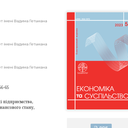
т імені Вадима Гетьмана
т імені Вадима Гетьмана
т імені Вадима Гетьмана
56-65
лі підприємства,
інансового стану,
PDF