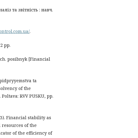
аліз та звітність : навч.
ontrol.com.ua/
.
2 рр.
ch. posibnyk [Financial
 pidpryyemstva ta
olvency of the
 Poltava: RVV PUSKU, pр.
). Financial stability as
l resources of the
cator of the efficiency of