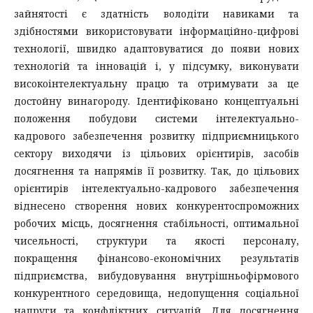
зайнятості є здатність володіти навиками та
здібностями використовувати інформаційно-цифрові
технології, швидко адаптовуватися до появи нових
технологій та інновацій і, у підсумку, виконувати
високоінтелектуальну працю та отримувати за це
достойну винагороду. Ідентифіковано концептуальні
положення побудови системи інтелектуально-
кадрового забезпечення розвитку підприємницького
сектору виходячи із цільових орієнтирів, засобів
досягнення та напрямів її розвитку. Так, до цільових
орієнтирів інтелектуально-кадрового забезпечення
віднесено створення нових конкурентоспроможних
робочих місць, досягнення стабільності, оптимальної
чисельності, структури та якості персоналу,
покращення фінансово-економічних результатів
підприємства, вибудовування внутрішньофірмового
конкурентного середовища, недопущення соціальної
напруги та конфліктних ситуацій. Для досягнення