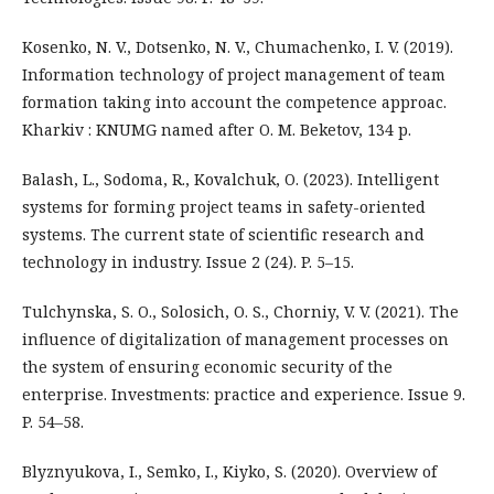
Kosenko, N. V., Dotsenko, N. V., Chumachenko, I. V. (2019).
Information technology of project management of team
formation taking into account the competence approac.
Kharkiv : KNUMG named after O. M. Beketov, 134 p.
Balash, L., Sodoma, R., Kovalchuk, O. (2023). Intelligent
systems for forming project teams in safety-oriented
systems. The current state of scientific research and
technology in industry. Issue 2 (24). P. 5–15.
Tulchynska, S. O., Solosich, O. S., Chorniy, V. V. (2021). The
influence of digitalization of management processes on
the system of ensuring economic security of the
enterprise. Investments: practice and experience. Issue 9.
P. 54–58.
Blyznyukova, I., Semko, I., Kiyko, S. (2020). Overview of