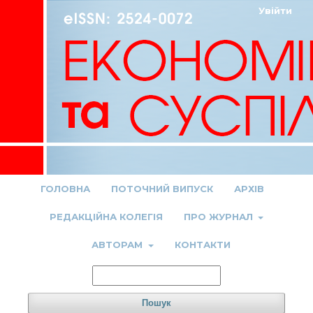
Увійти
ГОЛОВНА
ПОТОЧНИЙ ВИПУСК
АРХІВ
РЕДАКЦІЙНА КОЛЕГІЯ
ПРО ЖУРНАЛ
АВТОРАМ
КОНТАКТИ
Пошук