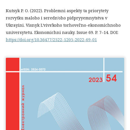
Kutsyk P. O. (2022). Problemni aspekty ta priorytety
rozvytku maloho i serednʹoho pidpryyemnytstva v
Ukrayini. Visnyk Lʹvivsʹkoho torhovelʹno-ekonomichnoho
universytetu. Ekonomichni nauky. Issue 69. P. 7–14. DOI:
https://doi.org/10.36477/2522-1205-2022-69-01