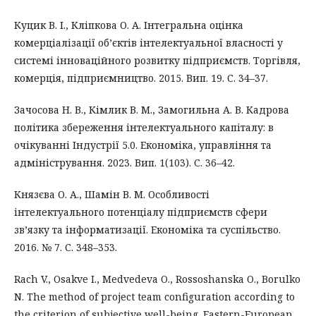
Куцик В. І., Кліпкова О. А. Інтегральна оцінка
комерціалізації об’єктів інтелектуальної власності у
системі інноваційного розвитку підприємств. Торгівля,
комерція, підприємництво. 2015. Вип. 19. С. 34–37.
Зачосова Н. В., Кімлик В. М., Замогильна А. В. Кадрова
політика збереження інтелектуального капіталу: в
очікуванні Індустрії 5.0. Економіка, управління та
адміністрування. 2023. Вип. 1(103). С. 36–42.
Князєва О. А., Шамін В. М. Особливості
інтелектуального потенціалу підприємств сфери
зв’язку та інформатизації. Економіка та суспільство.
2016. № 7. С. 348–353.
Rach V., Osakve I., Medvedeva O., Rossoshanska O., Borulko
N. The method of project team configuration according to
the criterion of subjective well-being. Eastern-European