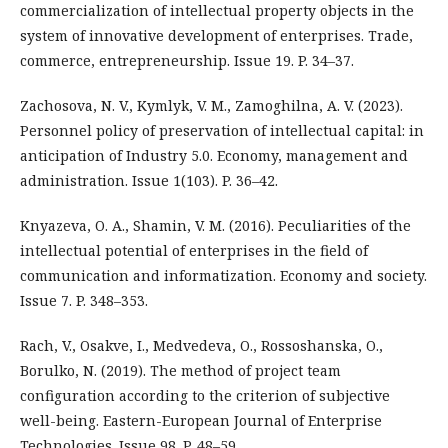
commercialization of intellectual property objects in the
system of innovative development of enterprises. Trade,
commerce, entrepreneurship. Issue 19. P. 34–37.
Zachosova, N. V., Kymlyk, V. M., Zamoghilna, A. V. (2023).
Personnel policy of preservation of intellectual capital: in
anticipation of Industry 5.0. Economy, management and
administration. Issue 1(103). P. 36–42.
Knyazeva, O. A., Shamin, V. M. (2016). Peculiarities of the
intellectual potential of enterprises in the field of
communication and informatization. Economy and society.
Issue 7. P. 348–353.
Rach, V., Osakve, I., Medvedeva, O., Rossoshanska, O.,
Borulko, N. (2019). The method of project team
configuration according to the criterion of subjective
well-being. Eastern-European Journal of Enterprise
Technologies. Issue 98. P. 48–59.