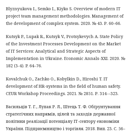
Blyznyukova I., Semko I., Kiyko S. Overview of modern IT
project team management methodologies. Management of
the development of complex system. 2020. № 43. Р. 60–66.
Kutsyk P., Lupak R., Kutsyk V., Protsykevych A. State Policy
of the Investment Processes Development on the Market
of IT Services: Analytical and Strategic Aspects of
Implementation in Ukraine. Economic Annals-XXI. 2020. №
182 (3-4). P. 64–76.
Kovalchuk O., Zachko O., Kobylkin D., Hiroshi T. IT
development of HR-systems in the field of human safety.
CEUR Workshop Proceedings. 2021. № 2851. Р. 314-–323.
Васильців Т. Г., Лупак Р. Л., Штець Т. Ф. Обґрунтування
стратегічних напрямів, цілей та заходів державної
політики реалізації потенціалу ІТ-сектору економіки
України. Підприємництво і торгівля. 2018. Вип. 23. С. 56–