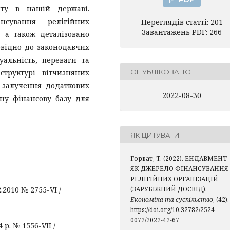
нту в нашій державі.
нсування релігійних
Переглядів статті: 201
Завантажень PDF: 266
, а також деталізовано
овідно до законодавчих
уальність, переваги та
труктурі вітчизняних
ОПУБЛІКОВАНО
у залучення додаткових
2022-08-30
ну фінансову базу для
ЯК ЦИТУВАТИ
Горват, Т. (2022). ЕНДАВМЕНТ
ЯК ДЖЕРЕЛО ФІНАНСУВАННЯ
РЕЛІГІЙНИХ ОРГАНІЗАЦІЙ
.2010 № 2755-VI /
(ЗАРУБІЖНИЙ ДОСВІД).
Економіка та суспільство
, (42).
https://doi.org/10.32782/2524-
0072/2022-42-67
 р. № 1556-VII /