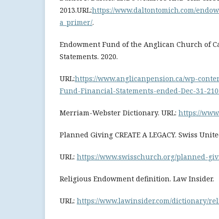
2013.URL:
https://www.daltontomich.com/endo
a_primer/
.
Endowment Fund of the Anglican Church of C
Statements. 2020.
URL:
https://www.anglicanpension.ca/wp-cont
Fund-Financial-Statements-ended-Dec-31-210
Merriam-Webster Dictionary. URL:
https://www
Planned Giving CREATE A LEGACY. Swiss United
URL:
https://www.swisschurch.org/planned-giv
Religious Endowment definition. Law Insider.
URL:
https://www.lawinsider.com/dictionary/r