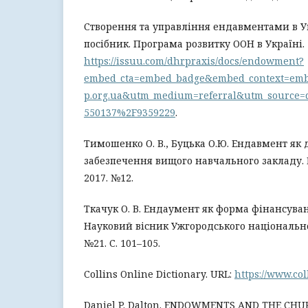
Створення та управління ендавментами в У
посібник. Програма розвитку ООН в Україні. 
https://issuu.com/dhrpraxis/docs/endowment?
embed_cta=embed_badge&embed_context=em
p.org.ua&utm_medium=referral&utm_source=
550137%2F9359229
.
Тимошенко О. В., Буцька О.Ю. Ендавмент як
забезпечення вищого навчального закладу. 
2017. №12.
Ткачук О. В. Ендаумент як форма фінансуван
Науковий вісник Ужгородського національног
№21. С. 101–105.
Collins Online Dictionary. URL:
https://www.col
Daniel P. Dalton. ENDOWMENTS AND THE CHU