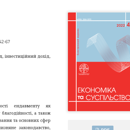
42-67
, інвестиційний дохід,
а
ності ендавменту як
 благодійності, а також
вання та основних сфер
чизняне законодавство,
PDF