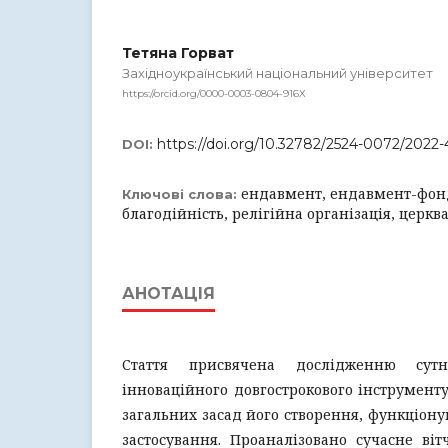
Тетяна Горват
Західноукраїнський національний університет
https://orcid.org/0000-0003-0804-916X
https://doi.org/10.32782/2524-0072/2022-
DOI:
ендавмент, ендавмент-фонд
Ключові слова:
благодійність, релігійна організація, церкв
АНОТАЦІЯ
Стаття присвячена дослідженню сут
інноваційного довгострокового інструменту
загальних засад його створення, функціону
застосування. Проаналізовано сучасне віт