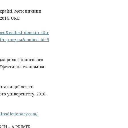
країні. Методичний
2014. URL:
bed&embed_domain=dhr
dhrp.org.ua&embed_id=9
 джерело фінансового
Ефективна економіка.
ня вищої освіти.
о університету. 2018.
linsdictionary.com/
.
RCH – A PRIMER