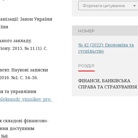
Формати цитування
анізації: Закон України
аїни
НОМЕР
ного закладу.
№ 42 (2022): Економіка та
у. 2015. № 11 (1). C.
суспільство
РОЗДІЛ
пект. Наукові записки
16. №1. C. 34–36.
ФІНАНСИ, БАНКІВСЬКА
СПРАВА ТА СТРАХУВАННЯ
ня та управління
/oleksandr_vinnikov_pro_
к складові фінансово-
ення доступним
 №8.