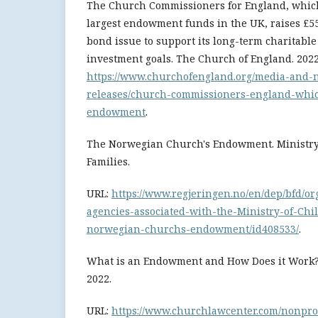
The Church Commissioners for England, whic
largest endowment funds in the UK, raises £55
bond issue to support its long-term charitable
investment goals. The Church of England. 2022
https://www.churchofengland.org/media-and-
releases/church-commissioners-england-whi
endowment
.
The Norwegian Church's Endowment. Ministry
Families.
URL:
https://www.regjeringen.no/en/dep/bfd/or
agencies-associated-with-the-Ministry-of-Chi
norwegian-churchs-endowment/id408533/
.
What is an Endowment and How Does it Work?
2022.
URL:
https://www.churchlawcenter.com/nonprof