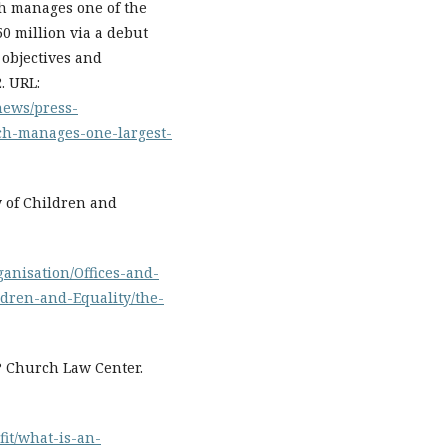
h manages one of the
0 million via a debut
 objectives and
. URL:
news/press-
ch-manages-one-largest-
 of Children and
ganisation/Offices-and-
ldren-and-Equality/the-
 Church Law Center.
it/what-is-an-