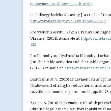
endowment-and-how-does-it-work/
Podatkovyy kodeks Ukrayiny [Tax Code of Ukrain
http://zakon4.rada.gov.ua/laws/show/2755-17
Pro vyshchu osvitu : Zakon Ukrainy [On highe
Ukraine] (2014). Available at:
http://zakon4.rad
183
Pro blahodiynu diyalʹnistʹ ta blahodiyni orhan
[On charitable activities and charitable organ
(2012). Available at:
https://zakon.rada.gov.ua/
Dmitrishin M. V. (2015) Endavment vishhogo 
[Endowment of a higher educational institutio
rozvitku ekonomіki regіonu, no. 11, pp. 64–73.
Zgama, A. (2016) Endavment v Ukraїnі: pravov
Ukraine: legal aspect]. Naukovі zapiski mіz