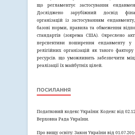
що регламентує застосування ендавме
Досліджено зарубіжний досвід фіна
організацій із застосуванням ендавменту
базові норми, правила та обмеження відп
стандартів (зокрема США). Окреслено акт
перспективи поширення ендавменту у с
релігійних організацій як такого фактор
ресурсів. що уможливить забезпечити міц
реалізації їх майбутніх цілей.
ПОСИЛАННЯ
Податковий кодекс України: Кодекс від 02.12
Верховна Рада України.
Про вищу освіту: Закон України від 01.07.2014