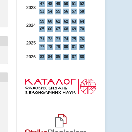
47
48
49
50
51
52
2023
53
54
55
56
57
58
59
60
61
62
63
64
2024
65
66
67
68
69
70
71
72
73
74
75
76
2025
77
78
79
80
81
82
2026
83
84
85
86
87
88