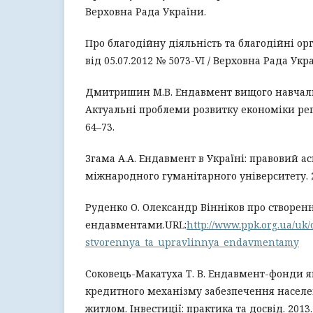
Верховна Рада України.
Про благодійну діяльність та благодійні орг
від 05.07.2012 № 5073-VI / Верховна Рада Укр
Дмитришин М.В. Ендавмент вищого навчаль
Актуальні проблеми розвитку економіки регіон
64–73.
Згама А.А. Ендавмент в Україні: правовий ас
міжнародного гуманітарного університету. 20
Руденко О. Олександр Вінніков про створен
ендавментами.URL:
http://www.ppk.org.ua/uk
stvorennya_ta_upravlinnya_endavmentamy
Соковець-Макатуха Т. В. Ендавмент-фонди я
кредитного механізму забезпечення насел
житлом. Інвестиції: практика та досвід. 2013.