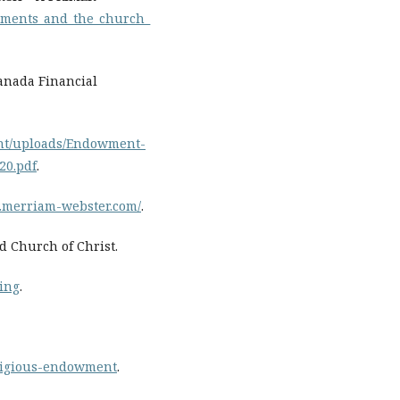
wments_and_the_church_
anada Financial
ent/uploads/Endowment-
20.pdf
.
.merriam-webster.com/
.
 Church of Christ.
ing
.
eligious-endowment
.