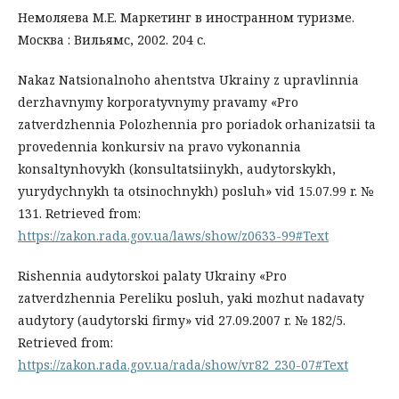
Немоляева М.Е. Маркетинг в иностранном туризме.
Москва : Вильямс, 2002. 204 с.
Nakaz Natsionalnoho ahentstva Ukrainy z upravlinnia
derzhavnymy korporatyvnymy pravamy «Pro
zatverdzhennia Polozhennia pro poriadok orhanizatsii ta
provedennia konkursiv na pravo vykonannia
konsaltynhovykh (konsultatsiinykh, audytorskykh,
yurydychnykh ta otsinochnykh) posluh» vid 15.07.99 r. №
131. Retrieved from:
https://zakon.rada.gov.ua/laws/show/z0633-99#Text
Rishennia audytorskoi palaty Ukrainy «Pro
zatverdzhennia Pereliku posluh, yaki mozhut nadavaty
audytory (audytorski firmy» vid 27.09.2007 r. № 182/5.
Retrieved from:
https://zakon.rada.gov.ua/rada/show/vr82_230-07#Text