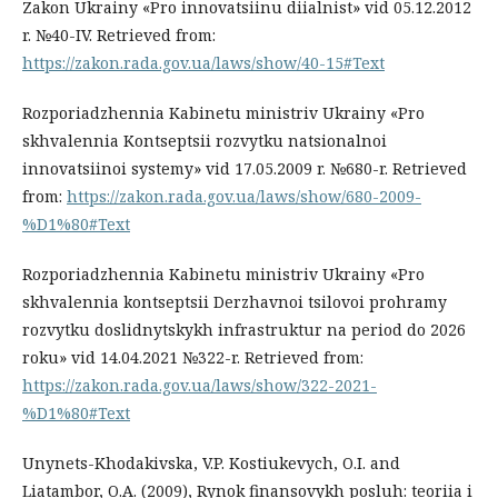
Zakon Ukrainy «Pro innovatsiinu diialnist» vid 05.12.2012
r. №40-IV. Retrieved from:
https://zakon.rada.gov.ua/laws/show/40-15#Text
Rozporiadzhennia Kabinetu ministriv Ukrainy «Pro
skhvalennia Kontseptsii rozvytku natsionalnoi
innovatsiinoi systemy» vid 17.05.2009 r. №680-r. Retrieved
from:
https://zakon.rada.gov.ua/laws/show/680-2009-
%D1%80#Text
Rozporiadzhennia Kabinetu ministriv Ukrainy «Pro
skhvalennia kontseptsii Derzhavnoi tsilovoi prohramy
rozvytku doslidnytskykh infrastruktur na period do 2026
roku» vid 14.04.2021 №322-r. Retrieved from:
https://zakon.rada.gov.ua/laws/show/322-2021-
%D1%80#Text
Unynets-Khodakivska, V.P. Kostiukevych, O.I. and
Liatambor, O.A. (2009), Rynok finansovykh posluh: teoriia i