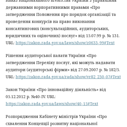
Наказ Національного агентства України з управління
державними корпоративними правами «Про
затвердження Положення про порядок організації та
проведення конкурсів на право виконання
консалтингових (консультаційних, аудиторських,
юридичних та оціночних) послуг» від 15.07.99 р. № 131.
URL:
https://zakon.rada.gov.ua/laws/show/z0633-99#Text
Рішення аудиторської палати України «Про
затвердження Переліку послуг, які можуть надавати
аудитори (аудиторські фірми» від 27.09.2007 р. № 182/5.
URL:
https://zakon.rada.gov.ua/rada/show/vr82_230-07#Text
Закон України «Про інноваційну діяльність» від
05.12.2012 р. №40-IV. URL:
https://zakon.rada.gov.ua/laws/show/40-15#Text
Розпорядження Кабінету міністрів України «Про
схвалення Концепції розвитку національної