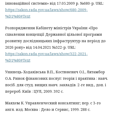
інноваційної системи» від 17.05.2009 р. №680-р. URL:
https://zakon.rada.gov.ua/laws/show/680-2009-
%D1%80#Text
Розпорядження Кабінету міністрів України «Про
схвалення концепції Державної цільової програми
розвитку дослідницьких інфраструктур на період до
2026 року» від 14.04.2021 №322-р. URL:
https://zakon.rada.gov.ua/laws/show/322-2021-
%D1%80#Text
Унинець-Ходаківська В.П., Костюкевич О.І., Лятамбор
О.А. Ринок фінансових послуг: теорія і практика : навч.
посіб. для студ. вищих навч. закладів. 2-ге вид., доп. і
перероб. Київ : ЦУЛ, 2009. 392 с.
Макхем К. Управленческий консалтинг; пер. с 3-го
англ. изд. Москва : Дело и Сервис, 1999. 288 с.