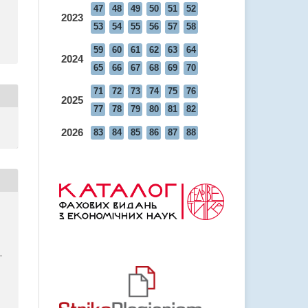
47
48
49
50
51
52
2023
53
54
55
56
57
58
59
60
61
62
63
64
2024
65
66
67
68
69
70
71
72
73
74
75
76
2025
77
78
79
80
81
82
2026
83
84
85
86
87
88
.