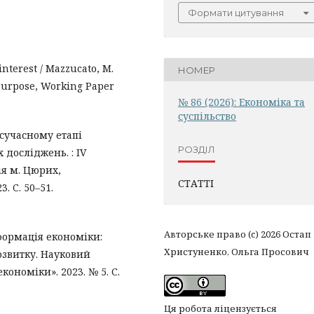
Формати цитування
interest / Mazzucato, M.
НОМЕР
 Purpose, Working Paper
№ 86 (2026): Економіка та
суспільство
 сучасному етапі
РОЗДІЛ
 досліджень. : IV
я м. Цюрих,
СТАТТІ
. C. 50–51.
Авторське право (c) 2026 Остап
формація економіки:
Христуненко, Ольга Просович
озвитку. Науковий
ономіки». 2023. № 5. С.
Ця робота ліцензується