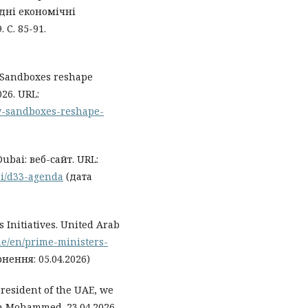
одні економічні
 С. 85-91.
 Sandboxes reshape
26. URL:
w-sandboxes-reshape-
ubai: веб-сайт. URL:
ai/d33-agenda
(дата
 Initiatives. United Arab
.ae/en/prime-ministers-
нення: 05.04.2026)
resident of the UAE, we
h Mohammed. 23.04.2026.