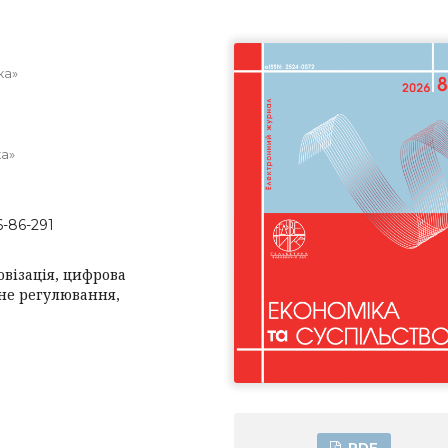
ка»
ка»
6-86-291
візація, цифрова
не регулювання,
PDF