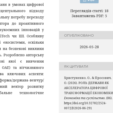
ави в умовах цифрової
цептуального підходу
Переглядів статті: 18
Завантажень PDF: 5
альну потребу переходу
ятора до проактивного
наукоємних інновацій у
ОПУБЛІКОВАНО
ilTech чи ШІ. Особливу
 екосистеми, оскільки
2026-05-28
 на безпекові виклики
. Розроблено авторську
нові якої є вивчення
ЯК ЦИТУВАТИ
, ОАЕ) та вітчизняного
ва ключових аспекти:
Христуненко, О., & Просович,
орма/держава-венчур/
О. (2026). РОЛЬ ДЕРЖАВИ ЯК
чний вектор розвитку
АКСЕЛЕРАТОРА ЦИФРОВОЇ
обальне технологічне
ТРАНСФОРМАЦІЇ ЕКОНОМІКИ
Економіка та суспільство
, (86).
https://doi.org/10.32782/2524-
0072/D2026-86-291