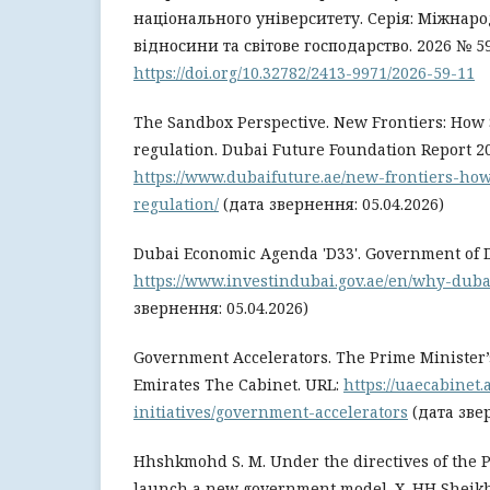
національного університету. Серія: Міжнар
відносини та світове господарство. 2026 № 59.
https://doi.org/10.32782/2413-9971/2026-59-11
The Sandbox Perspective. New Frontiers: How
regulation. Dubai Future Foundation Report 20
https://www.dubaifuture.ae/new-frontiers-ho
regulation/
(дата звернення: 05.04.2026)
Dubai Economic Agenda 'D33'. Government of D
https://www.investindubai.gov.ae/en/why-dub
звернення: 05.04.2026)
Government Accelerators. The Prime Minister’s
Emirates The Cabinet. URL:
https://uaecabinet
initiatives/government-accelerators
(дата звер
Hhshkmohd S. M. Under the directives of the P
launch a new government model. X. HH Sheik