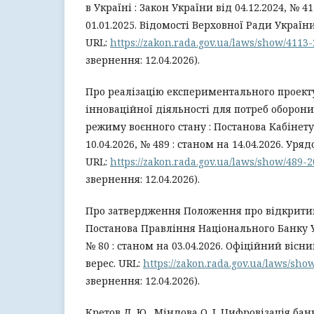
в Україні : Закон України від 04.12.2024, № 41
01.01.2025. Відомості Верховної Ради України. 
URL:
https://zakon.rada.gov.ua/laws/show/4113
звернення: 12.04.2026).
Про реалізацію експериментального проект
інноваційної діяльності для потреб оборони
режиму воєнного стану : Постанова Кабінету
10.04.2026, № 489 : станом на 14.04.2026. Уряд
URL:
https://zakon.rada.gov.ua/laws/show/489
звернення: 12.04.2026).
Про затвердження Положення про відкритий 
Постанова Правління Національного Банку Ук
№ 80 : станом на 03.04.2026. Офіційний вісни
верес. URL:
https://zakon.rada.gov.ua/laws/sh
звернення: 12.04.2026).
Кретов Д. Ю., Міндова О. І. Цифровізація бан