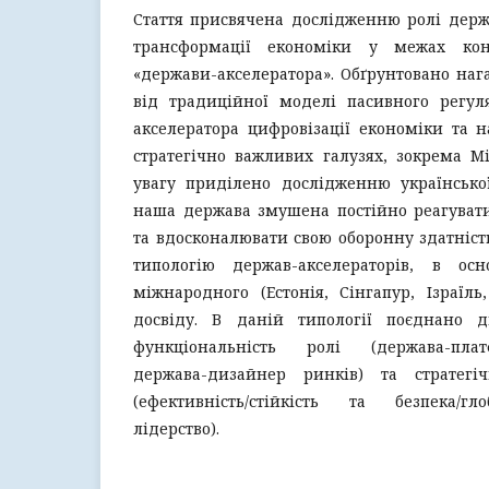
Стаття присвячена дослідженню ролі держ
трансформації економіки у межах кон
«держави-акселератора». Обґрунтовано наг
від традиційної моделі пасивного регул
акселератора цифровізації економіки та 
стратегічно важливих галузях, зокрема M
увагу приділено дослідженню української
наша держава змушена постійно реагувати
та вдосконалювати свою оборонну здатність
типологію держав-акселераторів, в ос
міжнародного (Естонія, Сінгапур, Ізраїль
досвіду. В даній типології поєднано д
функціональність ролі (держава-платф
держава-дизайнер ринків) та стратегі
(ефективність/стійкість та безпека/гл
лідерство).