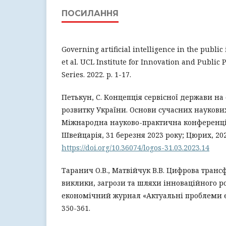
ПОСИЛАННЯ
Governing artificial intelligence in the public 
et al. UCL Institute for Innovation and Public
Series. 2022. p. 1-17.
Петькун, С. Концепція сервісної держави на
розвитку України. Основи сучасних наукових
Міжнародна науково-практична конференці
Швейцарія, 31 березня 2023 року; Цюрих, 2023
https://doi.org/10.36074/logos-31.03.2023.14
Таранич О.В., Матвійчук В.В. Цифрова транс
виклики, загрози та шляхи інноваційного р
економічний журнал «Актуальні проблеми ек
350-361.