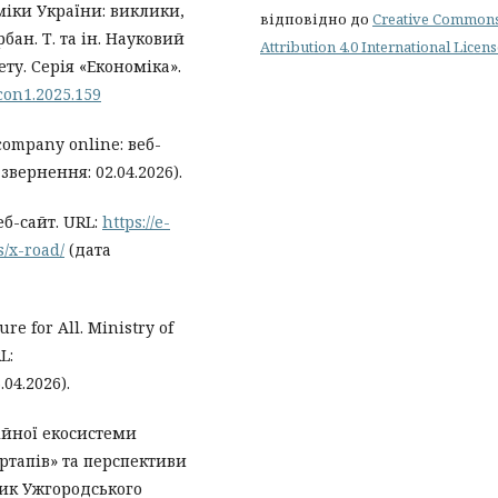
іки України: виклики,
відповідно до
Creative Common
бан. Т. та ін. Науковий
Attribution 4.0 International Licen
ту. Серія «Економіка».
con1.2025.159
 company online: веб-
звернення: 02.04.2026).
веб-сайт. URL:
https://e-
s/x-road/
(дата
re for All. Ministry of
L:
04.2026).
ційної екосистеми
ртапів» та перспективи
ник Ужгородського