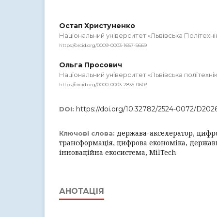
Остап Христуненко
Національний університет «Львівська Політехні
https://orcid.org/0009-0003-1657-5669
Ольга Просович
Національний університет «Львівська політехні
https://orcid.org/0000-0003-2835-0603
https://doi.org/10.32782/2524-0072/D202
DOI:
держава-акселератор, цифро
Ключові слова:
трансформація, цифрова економіка, держав
інноваційна екосистема, MilTech
АНОТАЦІЯ