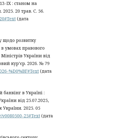
13-IX : станом на
2025. 20 трав. С. 56.
-20#Text
(дата
у щодо розвитку
 в умовах правового
 Міністрів України від
овий кур’єр. 2026. № 79
-2026-%D0%BF#Text
(дата
банкінг в Україні :
раїни від 25.07.2025,
к України. 2025. 05
ow/v0080500-25#Text
(дата
ківського сектору