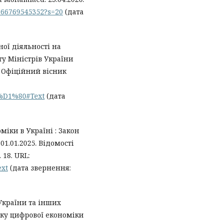
766769545352?s=20
(дата
ної діяльності на
ту Міністрів України
6. Офіційний вісник
9-%D1%80#Text
(дата
іки в Україні : Закон
 01.01.2025. Відомості
 18. URL:
ext
(дата звернення:
України та інших
ку цифрової економіки