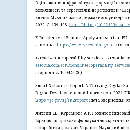
Оцінювання цифрової трансформації економ
можливості та стратегічні перспективи / Щер
вісник Мукачівського державного університе
2025. C. 159-168.
https://doi.org/10.52566/msu-e
E-Residency of Estonia. Apply and start an EU
сайт. URL:
https://www.e-resident.gov.ee/
(дата 
X-road – Interoperability services. E-Estonia: 
estonia.com/solutions/interoperability-service
звернення: 10.04.2026).
Smart Nation 2.0 Report. A Thriving Digital Futu
Digital Development and Information. 2024. UR
https://go.gov.sg/sn2report
(дата звернення: 03.
Литвин І.В., Курсанова А.Г. Розвиток іннова
Ізраїлю як приклад формування «країни ста
співробітництва для України. Науковий віс