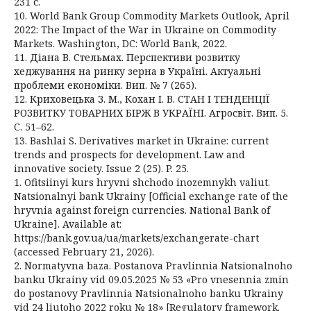
231 с.
10. World Bank Group Commodity Markets Outlook, April
2022: The Impact of the War in Ukraine on Commodity
Markets. Washington, DC: World Bank, 2022.
11. Діана В. Стельмах. Перспективи розвитку
хеджування на ринку зерна в Україні. Актуальні
проблеми економіки. Вип. № 7 (265).
12. Криховецька З. М., Кохан І. В. СТАН І ТЕНДЕНЦІЇ
РОЗВИТКУ ТОВАРНИХ БІРЖ В УКРАЇНІ. Агросвіт. Вип. 5.
C. 51–62.
13. Bashlai S. Derivatives market in Ukraine: current
trends and prospects for development. Law and
innovative society. Issue 2 (25). P. 25.
1. Ofitsiinyi kurs hryvni shchodo inozemnykh valiut.
Natsionalnyi bank Ukrainy [Official exchange rate of the
hryvnia against foreign currencies. National Bank of
Ukraine]. Available at:
https://bank.gov.ua/ua/markets/exchangerate-chart
(accessed February 21, 2026).
2. Normatyvna baza. Postanova Pravlinnia Natsionalnoho
banku Ukrainy vid 09.05.2025 № 53 «Pro vnesennia zmin
do postanovy Pravlinnia Natsionalnoho banku Ukrainy
vid 24 liutoho 2022 roku № 18» [Regulatory framework.