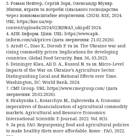
3. Роман Нейтер, Сергій Зоря, Олександр Муляр.
Збитки, втрати та потреби сільського господарства
через повномасштабне вторгнення. (2024). KSE, 2024.
URL: https://kse.ua/wp-
content/uploads/2024/02/RDNA3_ukr.pdf 2024.
4. АПК-Інформ. Ціни. URL: https://www.apk-
inform.com/uk/prices (дата звернення: 21.02.2026).
5. Arndt C., Diao X., Dorosh P. та ін. The Ukraine war and
rising commodity prices: Implications for developing
countries. Global Food Security. Вип. 36, 03.2023.
6. Deininger Klau, Ali D. A., Kussul N. та ін. Micro-Level
Impacts of the War on Ukraine’s Agriculture Sector:
Distinguishing Local and National Effects over Time.
Washington, DC: World Bank, 2024.
7. CME Group. URL: https://www.cmegroup.com/ (дата
звернення: 20.02.2026).
8. Hrabynska I., Kosarchyn M., Dąbrowska A. Economic
imperatives of financialization of agricultural commodity
markets. Agricultural and Resource Economics:
International Scientific E-Journal. 2022. Vol. 8(3).
9. За ред. FAO. Repurposing food and agricultural policies
to make healthy diets more affordable. Rome : FAO, 2022.