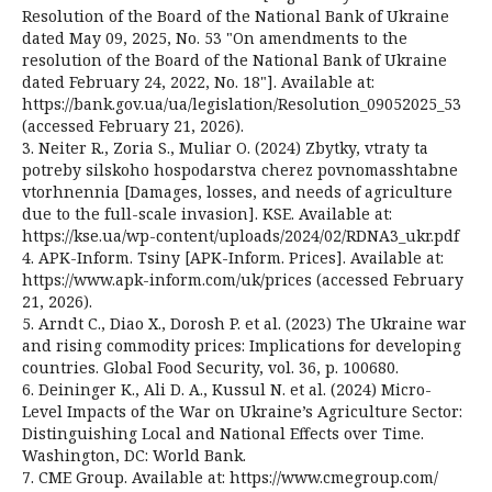
Resolution of the Board of the National Bank of Ukraine
dated May 09, 2025, No. 53 "On amendments to the
resolution of the Board of the National Bank of Ukraine
dated February 24, 2022, No. 18"]. Available at:
https://bank.gov.ua/ua/legislation/Resolution_09052025_53
(accessed February 21, 2026).
3. Neiter R., Zoria S., Muliar O. (2024) Zbytky, vtraty ta
potreby silskoho hospodarstva cherez povnomasshtabne
vtorhnennia [Damages, losses, and needs of agriculture
due to the full-scale invasion]. KSE. Available at:
https://kse.ua/wp-content/uploads/2024/02/RDNA3_ukr.pdf
4. APK-Inform. Tsiny [APK-Inform. Prices]. Available at:
https://www.apk-inform.com/uk/prices (accessed February
21, 2026).
5. Arndt C., Diao X., Dorosh P. et al. (2023) The Ukraine war
and rising commodity prices: Implications for developing
countries. Global Food Security, vol. 36, p. 100680.
6. Deininger K., Ali D. A., Kussul N. et al. (2024) Micro-
Level Impacts of the War on Ukraine’s Agriculture Sector:
Distinguishing Local and National Effects over Time.
Washington, DC: World Bank.
7. CME Group. Available at: https://www.cmegroup.com/