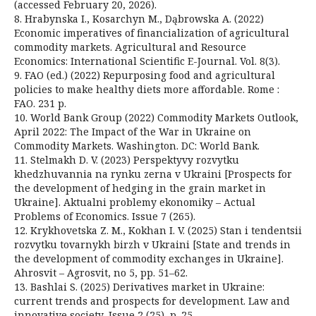
(accessed February 20, 2026).
8. Hrabynska I., Kosarchyn M., Dąbrowska A. (2022)
Economic imperatives of financialization of agricultural
commodity markets. Agricultural and Resource
Economics: International Scientific E-Journal. Vol. 8(3).
9. FAO (ed.) (2022) Repurposing food and agricultural
policies to make healthy diets more affordable. Rome :
FAO. 231 p.
10. World Bank Group (2022) Commodity Markets Outlook,
April 2022: The Impact of the War in Ukraine on
Commodity Markets. Washington. DC: World Bank.
11. Stelmakh D. V. (2023) Perspektyvy rozvytku
khedzhuvannia na rynku zerna v Ukraini [Prospects for
the development of hedging in the grain market in
Ukraine]. Aktualni problemy ekonomiky – Actual
Problems of Economics. Issue 7 (265).
12. Krykhovetska Z. M., Kokhan I. V. (2025) Stan i tendentsii
rozvytku tovarnykh birzh v Ukraini [State and trends in
the development of commodity exchanges in Ukraine].
Ahrosvit – Agrosvit, no 5, pp. 51–62.
13. Bashlai S. (2025) Derivatives market in Ukraine:
current trends and prospects for development. Law and
innovative society, Issue 2 (25), p. 25.