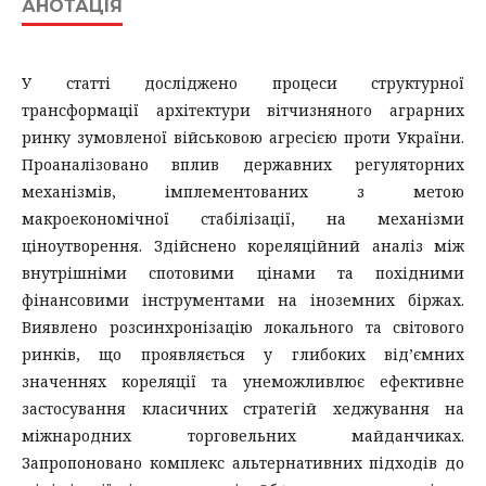
АНОТАЦІЯ
У статті досліджено процеси структурної
трансформації архітектури вітчизняного аграрних
ринку зумовленої військовою агресією проти України.
Проаналізовано вплив державних регуляторних
механізмів, імплементованих з метою
макроекономічної стабілізації, на механізми
ціноутворення. Здійснено кореляційний аналіз між
внутрішніми спотовими цінами та похідними
фінансовими інструментами на іноземних біржах.
Виявлено розсинхронізацію локального та світового
ринків, що проявляється у глибоких від’ємних
значеннях кореляції та унеможливлює ефективне
застосування класичних стратегій хеджування на
міжнародних торговельних майданчиках.
Запропоновано комплекс альтернативних підходів до