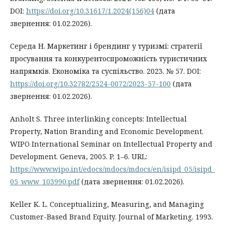
DOI:
https://doi.org/10.31617/1.2024(156)04
(дата
звернення: 01.02.2026).
Середа Н. Маркетинг і брендинг у туризмі: стратегії
просування та конкурентоспроможність туристичних
напрямків. Економіка та суспільство. 2023. № 57. DOI:
https://doi.org/10.32782/2524-0072/2023-57-100
(дата
звернення: 01.02.2026).
Anholt S. Three interlinking concepts: Intellectual
Property, Nation Branding and Economic Development.
WIPO International Seminar on Intellectual Property and
Development. Geneva, 2005. P. 1–6. URL:
https://www.wipo.int/edocs/mdocs/mdocs/en/isipd_05/isipd_
05_www_103990.pdf
(дата звернення: 01.02.2026).
Keller K. L. Conceptualizing, Measuring, and Managing
Customer-Based Brand Equity. Journal of Marketing. 1993.