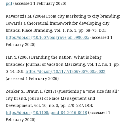
pdf
(accessed 1 February 2026)
Kavaratzis M. (2004) From city marketing to city branding:
Towards a theoretical framework for developing city
brands. Place Branding, vol. 1, no. 1, pp. 58–73. DOI:
https://doi.org/10.1057/palgrave.pb.5990005
(accessed 1
February 2026)
Fan Y. (2006) Branding the nation: What is being
branded? Journal of Vacation Marketing, vol. 12, no. 1, pp.
5–14. DOI:
https://doi.org/10.1177/1356766706056633
(accessed 1 February 2026)
Zenker S., Braun E. (2017) Questioning a "one size fits all"
city brand. Journal of Place Management and
Development, vol. 10, no. 3, pp. 270–287. DOI:
https://doi.org/10.1108/jpmd-04-2016-0018
(accessed 1
February 2026)