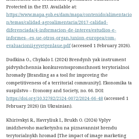
Protected in the EU. Available at:
https://www.mapa.gob.es/dam/mapa/contenido/alimentacio
n/temas/calidad-agroalimentaria/2017-calidad-
diferenciada/4-informacion-de-interes/estudios-e-
informes--es-ue-otros-organ./union-europea/com-
evaluacioniiggyetgenlaue.pdf
(accessed 1 February 2026).
Dudkina O., Chykalo I. (2024) Brendynh yak instrument
pidvyshchennia konkurentospromozhnosti terytorialnoi
hromady [Branding as a tool for improving the
competitiveness of a territorial community]. Ekonomika ta
suspilstvo – Economy and Society, no. 66. DOI:
https://doi.org/10.32782/2524-0072/2024-66-48
(accessed 1
February 2026) (in Ukrainian).
Khirivskyi R., Havryliuk I., Brukh O. (2024) Vplyv
imidzhevoho marketynhu na piznavannist brendu
terytorialnykh hromad [The impact of image marketing