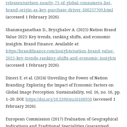
releases/nielsen-nearly-75-of-global-consumers-list-
brand-origin-as-key-purchase-driver-300257709.html
(accessed 1 February 2026).
Shanmuganathan D., Bryzghalov A. (2025) Nation Brand
Value 2025: Key trends, ranking shifts, and economic
insights. Brand Finance. Available at:
https://brandfinance.com/insights/nation-brand-value-
2025-key-trends-ranking-shifts-and-economic-insights
(accessed 1 February 2026).
Dineri E. et al. (2024) Unveiling the Power of Nation
Branding: Exploring the Impact of Economic Factors on
Global Image Perception. Sustainability, vol. 16, no. 16, pp.
1–20. DOI:
https://doi.org/10.3390/su16166950
(accessed 1
February 2026).
European Commission (2017) Evaluation of Geographical
Indications and Traditional Specialities Guaranteed