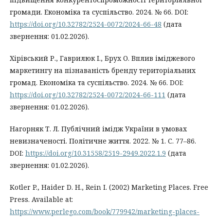
громади. Економіка та суспільство. 2024. № 66. DOI:
https://doi.org/10.32782/2524-0072/2024-66-48
(дата
звернення: 01.02.2026).
Хірівський Р., Гаврилюк І., Брух О. Вплив іміджевого
маркетингу на пізнаваність бренду територіальних
громад. Економіка та суспільство. 2024. № 66. DOI:
https://doi.org/10.32782/2524-0072/2024-66-111
(дата
звернення: 01.02.2026).
Нагорняк Т. Л. Публічний імідж України в умовах
невизначеності. Політичне життя. 2022. № 1. С. 77–86.
DOI:
https://doi.org/10.31558/2519-2949.2022.1.9
(дата
звернення: 01.02.2026).
Kotler P., Haider D. H., Rein I. (2002) Marketing Places. Free
Press. Available at:
https://www.perlego.com/book/779942/marketing-places-