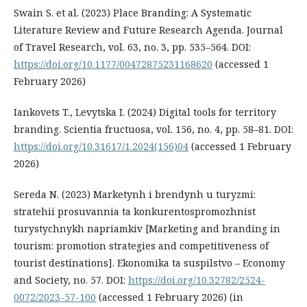
Swain S. et al. (2023) Place Branding: A Systematic
Literature Review and Future Research Agenda. Journal
of Travel Research, vol. 63, no. 3, pp. 535–564. DOI:
https://doi.org/10.1177/00472875231168620
(accessed 1
February 2026)
Iankovets T., Levytska I. (2024) Digital tools for territory
branding. Scientia fructuosa, vol. 156, no. 4, pp. 58–81. DOI:
https://doi.org/10.31617/1.2024(156)04
(accessed 1 February
2026)
Sereda N. (2023) Marketynh i brendynh u turyzmi:
stratehii prosuvannia ta konkurentospromozhnist
turystychnykh napriamkiv [Marketing and branding in
tourism: promotion strategies and competitiveness of
tourist destinations]. Ekonomika ta suspilstvo – Economy
and Society, no. 57. DOI:
https://doi.org/10.32782/2524-
0072/2023-57-100
(accessed 1 February 2026) (in