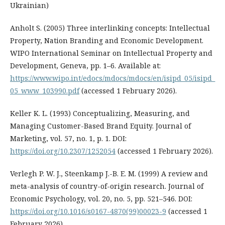
Ukrainian)
Anholt S. (2005) Three interlinking concepts: Intellectual
Property, Nation Branding and Economic Development.
WIPO International Seminar on Intellectual Property and
Development, Geneva, pp. 1–6. Available at:
https://www.wipo.int/edocs/mdocs/mdocs/en/isipd_05/isipd_
05_www_103990.pdf
(accessed 1 February 2026).
Keller K. L. (1993) Conceptualizing, Measuring, and
Managing Customer-Based Brand Equity. Journal of
Marketing, vol. 57, no. 1, p. 1. DOI:
https://doi.org/10.2307/1252054
(accessed 1 February 2026).
Verlegh P. W. J., Steenkamp J.-B. E. M. (1999) A review and
meta-analysis of country-of-origin research. Journal of
Economic Psychology, vol. 20, no. 5, pp. 521–546. DOI:
https://doi.org/10.1016/s0167-4870(99)00023-9
(accessed 1
February 2026).