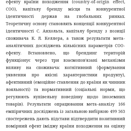
ефекту країни походження (country-of-origin effect,
COO), капіталу бренду місця та конкурентної
ідентичності держав на глобальних ринках.
Теоретичну основу становлять концепції конкурентної
ідентичності С. Анхольта, капіталу бренду з позиції
споживача К. Л. Келлера, а також результати мета-
аналітичних досліджень кількісних параметрів COO-
ефекту. Встановлено, що брендинг територій
функціонує через три взаємопов'язані механізми
впливу на споживача: когнітивний (формування
уявлення про якісні характеристики продукту),
афективний (емоційне ставлення до країни як чинник
лояльності) та нормативний (соціальні норми, що
регулюють купівельну поведінку щодо іноземних
товарів). Результати опрацювання мета-аналізу 166
емпіричних досліджень із загальною вибіркою 499 563
спостережень дають підстави підтвердити позитивний
помірний ефект іміджу країни походження на оцінку