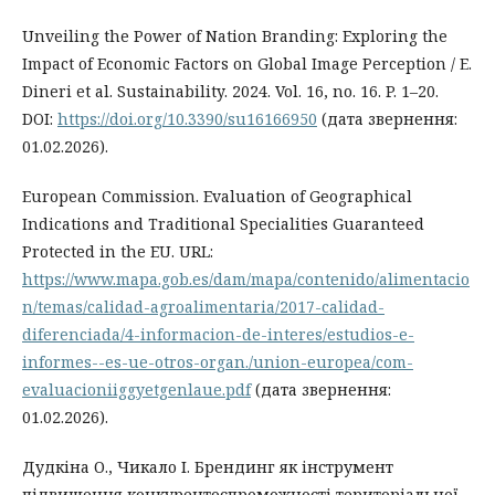
Unveiling the Power of Nation Branding: Exploring the
Impact of Economic Factors on Global Image Perception / E.
Dineri et al. Sustainability. 2024. Vol. 16, no. 16. P. 1–20.
DOI:
https://doi.org/10.3390/su16166950
(дата звернення:
01.02.2026).
European Commission. Evaluation of Geographical
Indications and Traditional Specialities Guaranteed
Protected in the EU. URL:
https://www.mapa.gob.es/dam/mapa/contenido/alimentacio
n/temas/calidad-agroalimentaria/2017-calidad-
diferenciada/4-informacion-de-interes/estudios-e-
informes--es-ue-otros-organ./union-europea/com-
evaluacioniiggyetgenlaue.pdf
(дата звернення:
01.02.2026).
Дудкіна О., Чикало І. Брендинг як інструмент
підвищення конкурентоспроможності територіальної