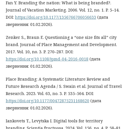
Fan Y. Branding the nation: What is being branded?.
Journal of Vacation Marketing. 2006. Vol. 12, no. 1. P. 5–14.
DOI:
https://doi.org/10.1177/1356766706056633
(дата
звернення: 01.02.2026).
Zenker S., Braun E. Questioning a “one size fits all” city
brand. Journal of Place Management and Development.
2017. Vol. 10, no. 3. P. 270–287. DOI:
https://doi.org/10.1108/jpmd-04-2016-0018
(дата
звернення: 01.02.2026).
Place Branding: A Systematic Literature Review and
Future Research Agenda / S. Swain et al. Journal of Travel
Research. 2023. Vol. 63, no. 3. P. 535–564. DOI:
https://doi.org/10.1177/00472875231168620
(дата
звернення: 01.02.2026).
Iankovets T., Levytska I. Digital tools for territory
branding. Scientia fructuosa. 2024. Vol. 156, no. 4. P. 58–81.