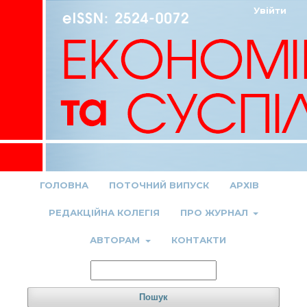
Увійти
ГОЛОВНА
ПОТОЧНИЙ ВИПУСК
АРХІВ
РЕДАКЦІЙНА КОЛЕГІЯ
ПРО ЖУРНАЛ
АВТОРАМ
КОНТАКТИ
Пошук