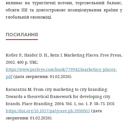
впливає на туристичні потоки, торговельний баланс,
обсяги ПІІ та довгострокове позиціонування країни у
глобальній економіці.
ПОСИЛАННЯ
Kotler P., Haider D. H., Rein I. Marketing Places. Free Press,
2002. 400 p. URL:
https://www.perlego.com/book/779942/marketing-places-
pdf
(дата звернення: 01.02.2026).
Kavaratzis M. From city marketing to city branding:
Towards a theoretical framework for developing city
brands. Place Branding. 2004. Vol. 1, no. 1. P. 58–73. DOI:
https://doi.org/10.1057/palgrave.pb.5990005
(дата
звернення: 01.02.2026).