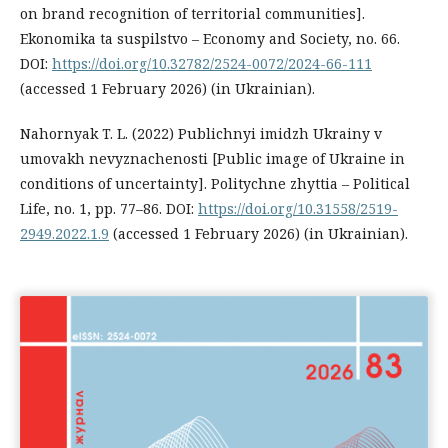
on brand recognition of territorial communities].
Ekonomika ta suspilstvo – Economy and Society, no. 66.
DOI:
https://doi.org/10.32782/2524-0072/2024-66-111
(accessed 1 February 2026) (in Ukrainian).
Nahornyak T. L. (2022) Publichnyi imidzh Ukrainy v
umovakh nevyznachenosti [Public image of Ukraine in
conditions of uncertainty]. Politychne zhyttia – Political
Life, no. 1, pp. 77–86. DOI:
https://doi.org/10.31558/2519-
2949.2022.1.9
(accessed 1 February 2026) (in Ukrainian).