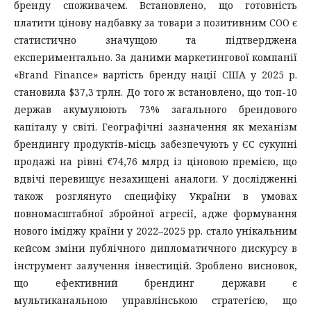
бренду споживачем. Встановлено, що готовність
платити цінову надбавку за товари з позитивним COO є
статистично значущою та підтверджена
експериментально. За даними маркетингової компанії
«Brand Finance» вартість бренду нації США у 2025 р.
становила $37,3 трлн. До того ж встановлено, що топ-10
держав акумулюють 73% загального брендового
капіталу у світі. Географічні зазначення як механізм
брендингу продуктів-місць забезпечують у ЄС сукупні
продажі на рівні €74,76 млрд із ціновою премією, що
вдвічі перевищує незахищені аналоги. У дослідженні
також розглянуто специфіку України в умовах
повномасштабної збройної агресії, адже формування
нового іміджу країни у 2022–2025 рр. стало унікальним
кейсом зміни публічного дипломатичного дискурсу в
інструмент залучення інвестицій. Зроблено висновок,
що ефективний брендинг держави є
мультиканальною управлінською стратегією, що