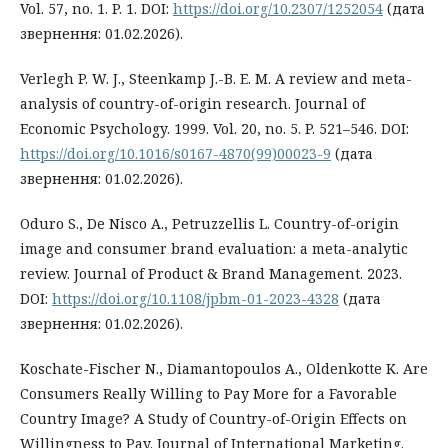
Vol. 57, no. 1. P. 1. DOI:
https://doi.org/10.2307/1252054
(дата
звернення: 01.02.2026).
Verlegh P. W. J., Steenkamp J.-B. E. M. A review and meta-
analysis of country-of-origin research. Journal of
Economic Psychology. 1999. Vol. 20, no. 5. P. 521–546. DOI:
https://doi.org/10.1016/s0167-4870(99)00023-9
(дата
звернення: 01.02.2026).
Oduro S., De Nisco A., Petruzzellis L. Country-of-origin
image and consumer brand evaluation: a meta-analytic
review. Journal of Product & Brand Management. 2023.
DOI:
https://doi.org/10.1108/jpbm-01-2023-4328
(дата
звернення: 01.02.2026).
Koschate-Fischer N., Diamantopoulos A., Oldenkotte K. Are
Consumers Really Willing to Pay More for a Favorable
Country Image? A Study of Country-of-Origin Effects on
Willingness to Pay. Journal of International Marketing.