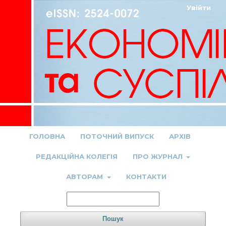
Увійти
ГОЛОВНА
ПОТОЧНИЙ ВИПУСК
АРХІВ
РЕДАКЦІЙНА КОЛЕГІЯ
ПРО ЖУРНАЛ
АВТОРАМ
КОНТАКТИ
Пошук