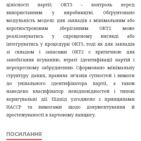
цілісності партії; ОКТ3 – контроль перед
використанням у виробництві. Обґрунтовано
модульність моделі: для закладів з мінімальним або
короткостроковим зберіганням ОКТ2 може
реалізовуватись у спрощеному вигляді або
інтегруватись у процедури ОКТ3, тоді як для закладів
зі складом і запасами ОКТ2 є критичною для
запобігання псуванню, втраті ідентифікації партій і
перехресному забрудненню. Сформовано мінімальну
структуру даних, правила зв’язків сутностей і вимоги
до унікального ідентифікатора партії, а також
наведено класифікатор невідповідностей і типові
коригувальні дії. Підхід узгоджено з принципами
HACCP та вимогами щодо документування й
простежуваності в харчовому ланцюгу.
ПОСИЛАННЯ