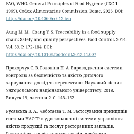
FAO; WHO. General Principles of Food Hygiene (CXC 1-
1969). Codex Alimentarius Commission. Rome, 2023. DOI:
https://doi.org/10.4060/cc6125en
Aung M. M., Chang Y. S. Traceability in a food supply
chain: Safety and quality perspectives. Food Control. 2014.
Vol. 39. P. 172-184. DOI:
https://doi.org/10.1016/j.foodcont.2013.11.007
Прохорчук С. В. Головіна Н. А. Впровадження системи
контролю за безпечністю та якістю дитячого
харчування: досвід та перспективи. Науковий вісник
Ужгородського національного університету. 2018.
Випуск 19, частина 2. С. 148–152.
Русавська В. А., Чеботаєва Т. М. Застосування принципів
системи HACCP в удосконаленні системи управління
якістю продукції та послуг ресторанних закладів.
Гостинність, сервіс, туризм: досвід, проблеми,