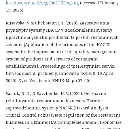
lex.europa.eu/eli/reg/2002/178/oj/eng
(accessed February
15, 2026).
Rusavska, V. & Chebotaieva T. (2020). Zastosuvannia
pryntsypiv systemy HACCP v udoskonalenni systemy
upravlinnia yakistiu produktsii ta posluh restorannykh
zakladiv [Application of the principles of the HACCP
system in the improvement of the quality management
system of products and services of restaurant
establishments]. Proceedings of theHostynnist, servis,
turyzm: dosvid, problemy, innovatsii (Kyiv, 9–10 April
2020). Kyiv: Vyd. tsentr KNUKiM, pp.57–60.
Vasiuk, N. O., & Savchenko, N. V. (2025). Derzhavne
rehuliuvannia restorannoho biznesu v Ukraini:
zaprovadzhennia systemy NASSR (Hazard Analysis
Critical Control Point) [State regulation of the restaurant
business in Ukraine: HACCP implementation]. Ekonomika