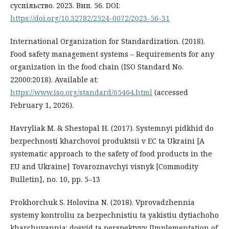
суспільство. 2023. Вип. 56. DOI:
https://doi.org/10.32782/2524-0072/2023-56-31
International Organization for Standardization. (2018).
Food safety management systems – Requirements for any
organization in the food chain (ISO Standard No.
22000:2018). Available at:
https://www.iso.org/standard/65464.html
(accessed
February 1, 2026).
Havryliak M. & Shestopal H. (2017). Systemnyi pidkhid do
bezpechnosti kharchovoi produktsii v ЕС ta Ukraini [A
systematic approach to the safety of food products in the
EU and Ukraine] Tovaroznavchyi visnyk [Commodity
Bulletin], no. 10, pp. 5–13
Prokhorchuk S. Holovina N. (2018). Vprovadzhennia
systemy kontroliu za bezpechnistiu ta yakistiu dytiachoho
kharchuvannia: dosvid ta perspektyvy [Implementation of