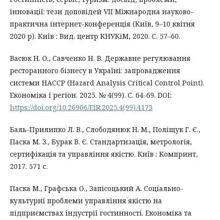
інновації: тези доповідей VІІ Міжнародна науково-
практична інтернет-конференція (Київ, 9–10 квітня
2020 р). Київ : Вид. центр КНУКіМ, 2020. C. 57–60.
Васюк Н. О., Савченко Н. В. Державне регулювання
ресторанного бізнесу в Україні: запровадження
системи НАССР (Hazard Analysis Critical Control Point).
Економіка і регіон. 2025. № 4(99). С. 64-69. DOI:
https://doi.org/10.26906/EiR.2025.4(99).4173
Баль-Прилипко Л. В., Слободянюк Н. М., Поліщук Г. Є.,
Паска М. З., Бурак В. Є. Стандартизація, метрологія,
сертифікація та управління якістю. Київ : Компринт,
2017. 571 с.
Паска М., Графська О., Запісоцький А. Cоціально-
культурні проблеми управління якістю на
підприємствах індустрії гостинності. Економіка та