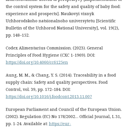
the control system for the safety and quality of baby food:
experience and prospects]. Naukovyi visnyk
Uzhhorodskoho natsionalnoho universytetu [Scientific
Bulletin of the Uzhhorod National University], vol. 19(2),
pp. 148–152.
Codex Alimentarius Commission. (2023). General
Principles of Food Hygiene (CXC 1-1969). DOI:
https://doi.org/10.4060/cc6125en
Aung, M. M., & Chang, Y. S. (2014). Traceability in a food
supply chain: Safety and quality perspectives. Food
Control, vol. 39, pp. 172–184. DOI:
https://doi.org/10.1016/j.foodcont.2013.11.007
European Parliament and Council of the European Union.
(2002). Regulation (EC) No 178/2002… Official Journal, L 31,
pp. 1-24. Available at:
https://eur-