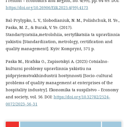
i rehion – Economics and Region, no. 4(99), pp. 64-69. DOI:
https://doi.org/10.26906/EiR.2025.4(99).4173
Bal-Prylypko, L. V., Slobodianiuk, N. M., Polishchuk, H. Ye.,
Paska, M. Z., & Burak, V. Ye. (2017).
Standartyzatsiia,metrolohiia, sertyfikatsiia ta upravlinnia
yakistiu [Standardization, metrology, certification and
quality management]. Kyiv: Komprynt, 571 p.
Paska M., Hrafska O., Zapisotskyi A. (2023) Cotsialno-
kulturni problemy upravlinnia yakistiu na
pidpryiemstvakhindustrii hostynnosti [Socio-cultural
problems of quality management at enterprises of the
hospitality industry]. Ekonomika ta suspilstvo – Economy
and society, vol. 56. DOI:
https://doi.org/10.32782/2524-
0072/2023-56-31