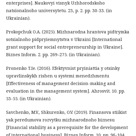
enterprises]. Naukovyi visnyk Uzhhorodskoho
natsionalnoho universytetu. 23, p. 2. рр. 30-33. (in
Ukrainian).
Prokopchuk O.A. (2025). Mizhnarodna hrantova pidtrymka
sotsialnoho pidpryiemnytstva v Ukraini [International
grant support for social entrepreneurship in Ukraine].
Biznes Inform. 2. рр. 269–275. (in Ukrainian).
Pronenko T.Ie. (2016). Efektyvnist pryiniattia y otsinky
upravlinskykh rishen u systemi menedzhmentu
[Effectiveness of management decision-making and
evaluation in the management system]. Ahrosvit. 10. рр.
53-55. (in Ukrainian).
Savchenko, M.V., Shkurenko, O.V. (2019). Finansova stiikist
yak peredumova rozvytku mizhnarodnoho biznesu
[Financial stability as a prerequisite for the development
of international business]. Biznes Inform. 10. рр. 96-104.