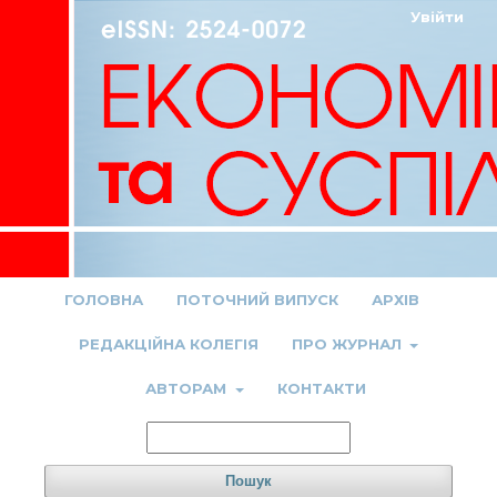
Увійти
ГОЛОВНА
ПОТОЧНИЙ ВИПУСК
АРХІВ
РЕДАКЦІЙНА КОЛЕГІЯ
ПРО ЖУРНАЛ
АВТОРАМ
КОНТАКТИ
Пошук