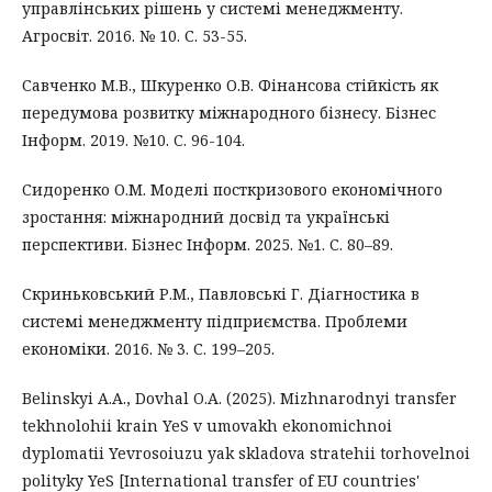
управлінських рішень у системі менеджменту.
Агросвіт. 2016. № 10. С. 53-55.
Савченко М.В., Шкуренко О.В. Фінансова стійкість як
передумова розвитку міжнародного бізнесу. Бізнес
Інформ. 2019. №10. C. 96-104.
Сидоренко О.М. Моделі посткризового економічного
зростання: міжнародний досвід та українські
перспективи. Бізнес Інформ. 2025. №1. C. 80–89.
Скриньковський Р.М., Павловські Г. Діагностика в
системі менеджменту підприємства. Проблеми
економіки. 2016. № 3. С. 199–205.
Belinskyi A.A., Dovhal O.A. (2025). Mizhnarodnyi transfer
tekhnolohii krain YeS v umovakh ekonomichnoi
dyplomatii Yevrosoiuzu yak skladova stratehii torhovelnoi
polityky YeS [International transfer of EU countries'