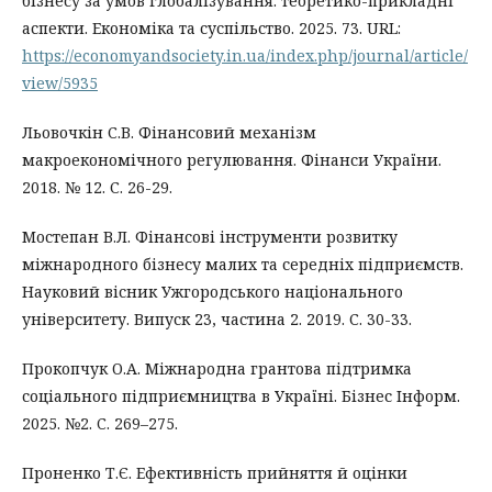
бізнесу за умов глобалізування: теоретико-прикладні
аспекти. Економіка та суспільство. 2025. 73. URL:
https://economyandsociety.in.ua/index.php/journal/article/
view/5935
Льовочкін С.В. Фінансовий механізм
макроекономічного регулювання. Фінанси України.
2018. № 12. С. 26-29.
Мостепан В.Л. Фінансові інструменти розвитку
міжнародного бізнесу малих та середніх підприємств.
Науковий вісник Ужгородського національного
університету. Випуск 23, частина 2. 2019. С. 30-33.
Прокопчук О.А. Міжнародна грантова підтримка
соціального підприємництва в Україні. Бізнес Інформ.
2025. №2. C. 269–275.
Проненко Т.Є. Ефективність прийняття й оцінки