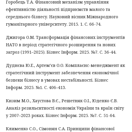
Горобець Т.А. Фінансовий механізм управління
ефективністю діяльності підприємств малого та
середнього бізнесу. Науковий вісник Міжнародного
гуманітарного університету. 2015. 1. С. 66-74.
Джигора О.М. Трансформація фінансових інструментів
НАТО в період стратегічного розширення та нових
загроз (1991–2025). Бізнес Інформ. 2025. №7. C. 36-44.
Дуднєва Ю.Е., Артем’єв О.О. Комплаєнс-менеджмент як
стратегічний інструмент забезпечення економічної
безпеки бізнесу в умовах нестабільності. Бізнес
Інформ. 2025. №1. C. 406–413.
Кизим М.О., Хаустова В.Є., Решетняк О.І., Юденко Є.В.
Аналіз резильєнтності економік України та країн світу
у 2007–2023 роках. Бізнес Інформ. 2025. №7. C. 51-64.
Клименко С.О., Сімонян С.А. Принципи фінансової