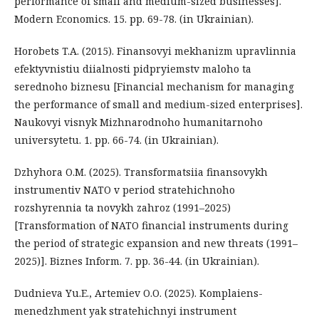
performance of small and medium-sized businesses].
Modern Economics. 15. рр. 69-78. (in Ukrainian).
Horobets T.A. (2015). Finansovyi mekhanizm upravlinnia
efektyvnistiu diialnosti pidpryiemstv maloho ta
serednoho biznesu [Financial mechanism for managing
the performance of small and medium-sized enterprises].
Naukovyi visnyk Mizhnarodnoho humanitarnoho
universytetu. 1. рр. 66-74. (in Ukrainian).
Dzhyhora O.M. (2025). Transformatsiia finansovykh
instrumentiv NATO v period stratehichnoho
rozshyrennia ta novykh zahroz (1991–2025)
[Transformation of NATO financial instruments during
the period of strategic expansion and new threats (1991–
2025)]. Biznes Inform. 7. рр. 36-44. (in Ukrainian).
Dudnieva Yu.E., Artemiev O.O. (2025). Komplaiens-
menedzhment yak stratehichnyi instrument