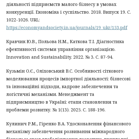
діяльності підприємств малого бізнесу в умовах
конкуренції. Економіка і суспільство. 2018. Випуск 19. С.
1022-1026. URL:
https://economyandsociety.in.ua/journals/19_ukr/153.pdf
Кравчик Ю.В., Польова Н.М., Каткова Т.І. Діагностика
ефективності системи управління організацією.
Innovation and Sustainability. 2022. № 3. С. 87-94.
Кузьмін О.Є., Оліховський В.С. Особливості сіткового
моделювання процесів імпортної діяльності: бізнесові
та інноваційні підходи, кадрове забезпечення та
логістичні механізми. Менеджмент та
підприємництво в Україні: етапи становлення та
проблеми розвитку. № 1(13). 2025. С. 188-196.
Кулинич Р.М., Гіренко В.А. Удосконалення фінансового
механізму забезпечення розвивання міжнародного