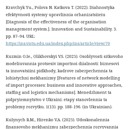
Kravchyk Yu., Polova N. Katkova T. (2022). Diahnostyka
efektyvnosti systemy upravlinnia orhanizatsiieiu
[Diagnosis of the effectiveness of the organisation
management system.]. Innovation and Sustainability. 3.
рр. 87–94. URL:
https://ins.vntu.edu.ua/index.php/ins/article/view/70
Kuzmin O.Ie., Olikhovskyi V.S. (2025). Osoblyvosti sitkovoho
modeliuvannia protsesiv importnoi diialnosti: biznesovi
ta innovatsiini pidkhody, kadrove zabezpechennia ta
lohistychni mekhanizmy [Features of network modelling
of import processes: business and innovative approaches,
staffing and logistics mechanisms]. Menedzhment ta
pidpryiemnytstvo v Ukraini: etapy stanovlennia ta
problemy rozvytku. 1(13). рр. 188-196. (in Ukrainian).
Kulynych R.M., Hirenko V.A. (2025). Udoskonalennia
finansovoho mekhanizmu zabezpechennia rozvyvannia