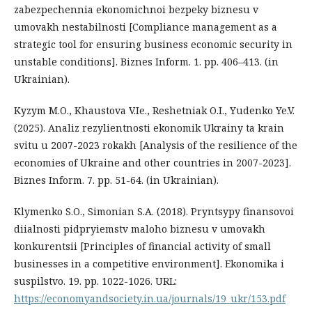
zabezpechennia ekonomichnoi bezpeky biznesu v
umovakh nestabilnosti [Compliance management as a
strategic tool for ensuring business economic security in
unstable conditions]. Biznes Inform. 1. рр. 406–413. (in
Ukrainian).
Kyzym M.O., Khaustova V.Ie., Reshetniak O.I., Yudenko Ye.V.
(2025). Analiz rezylientnosti ekonomik Ukrainy ta krain
svitu u 2007-2023 rokakh [Analysis of the resilience of the
economies of Ukraine and other countries in 2007-2023].
Biznes Inform. 7. рр. 51-64. (in Ukrainian).
Klymenko S.O., Simonian S.A. (2018). Pryntsypy finansovoi
diialnosti pidpryiemstv maloho biznesu v umovakh
konkurentsii [Principles of financial activity of small
businesses in a competitive environment]. Ekonomika i
suspilstvo. 19. рр. 1022-1026. URL:
https://economyandsociety.in.ua/journals/19_ukr/153.pdf