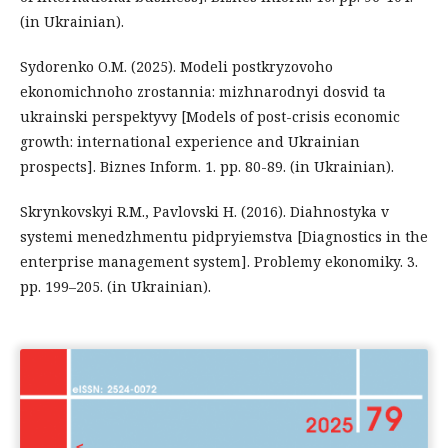
(in Ukrainian).
Sydorenko O.M. (2025). Modeli postkryzovoho
ekonomichnoho zrostannia: mizhnarodnyi dosvid ta
ukrainski perspektyvy [Models of post-crisis economic
growth: international experience and Ukrainian
prospects]. Biznes Inform. 1. рр. 80-89. (in Ukrainian).
Skrynkovskyi R.M., Pavlovski H. (2016). Diahnostyka v
systemi menedzhmentu pidpryiemstva [Diagnostics in the
enterprise management system]. Problemy ekonomiky. 3.
рр. 199–205. (in Ukrainian).