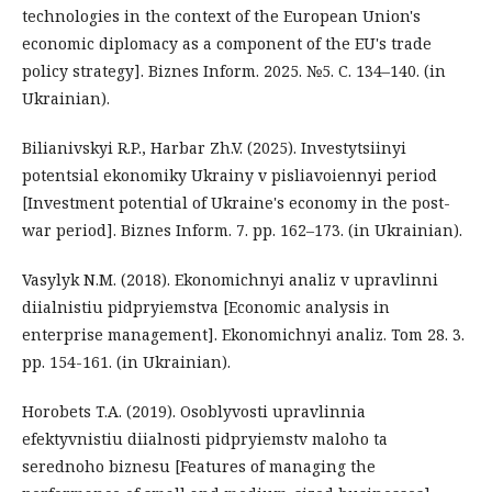
technologies in the context of the European Union's
economic diplomacy as a component of the EU's trade
policy strategy]. Biznes Inform. 2025. №5. C. 134–140. (in
Ukrainian).
Bilianivskyi R.P., Harbar Zh.V. (2025). Investytsiinyi
potentsial ekonomiky Ukrainy v pisliavoiennyi period
[Investment potential of Ukraine's economy in the post-
war period]. Biznes Inform. 7. рр. 162–173. (in Ukrainian).
Vasylyk N.M. (2018). Ekonomichnyi analiz v upravlinni
diialnistiu pidpryiemstva [Economic analysis in
enterprise management]. Ekonomichnyi analiz. Tom 28. 3.
рр. 154-161. (in Ukrainian).
Horobets T.A. (2019). Osoblyvosti upravlinnia
efektyvnistiu diialnosti pidpryiemstv maloho ta
serednoho biznesu [Features of managing the