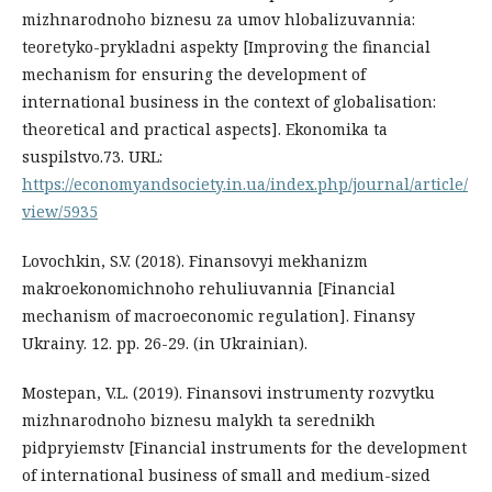
mizhnarodnoho biznesu za umov hlobalizuvannia:
teoretyko-prykladni aspekty [Improving the financial
mechanism for ensuring the development of
international business in the context of globalisation:
theoretical and practical aspects]. Ekonomika ta
suspilstvo.73. URL:
https://economyandsociety.in.ua/index.php/journal/article/
view/5935
Lovochkin, S.V. (2018). Finansovyi mekhanizm
makroekonomichnoho rehuliuvannia [Financial
mechanism of macroeconomic regulation]. Finansy
Ukrainy. 12. рр. 26-29. (in Ukrainian).
Mostepan, V.L. (2019). Finansovi instrumenty rozvytku
mizhnarodnoho biznesu malykh ta serednikh
pidpryiemstv [Financial instruments for the development
of international business of small and medium-sized