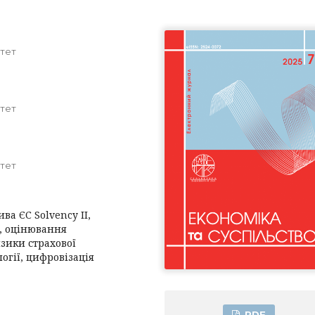
тет
тет
тет
ва ЄС Solvency II,
, оцінювання
зики страхової
огії, цифровізація
PDF