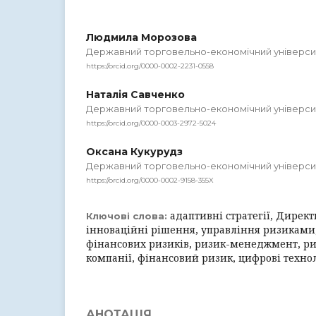
Людмила Морозова
Державний торговельно-економічний універси
https://orcid.org/0000-0002-2231-0558
Наталія Савченко
Державний торговельно-економічний універси
https://orcid.org/0000-0003-2972-5024
Оксана Кукурудз
Державний торговельно-економічний універси
https://orcid.org/0000-0002-9158-355X
адаптивні стратегії, Директи
Ключові слова:
інноваційні рішення, управління ризиками
фінансових ризиків, ризик-менеджмент, ри
компанії, фінансовий ризик, цифрові технол
АНОТАЦІЯ