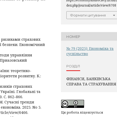
https://economyandsociety.in.ua/
dex.php/journal/article/view/6708
Формати цитування
НОМЕР
и ризиками страхових
ї безпеки. Економічний
№ 79 (2025): Економіка та
суспільство
 Методи управління
 Приазовський
РОЗДІЛ
аїни: теоретико-
оритети розвитку. К.:
ФІНАНСИ, БАНКІВСЬКА
СПРАВА ТА СТРАХУВАННЯ
ризиків страхових
Україні. Глобальні та
 С. 862–866.
. М. Сучасні тренди
економіка. 2025. No 5.
ticle/view/6466.
Ця робота ліцензується