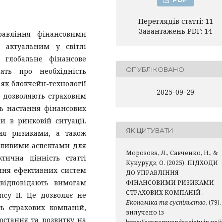
Переглядів статті: 11
Завантажень PDF: 14
равління фінансовими
 актуальним у світлі
 глобальне фінансове
ОПУБЛІКОВАНО
ать про необхідність
як блокчейн-технології
2025-09-29
о дозволяють страховим
ь настання фінансових
и в ринковій ситуації.
ЯК ЦИТУВАТИ
ння ризиками, а також
ажливими аспектами для
Морозова, Л., Савченко, Н., &
ктична цінність статті
Кукурудз, О. (2025). ПІДХОДИ
ння ефективних систем
ДО УПРАВЛІННЯ
відповідають вимогам
ФІНАНСОВИМИ РИЗИКАМИ
СТРАХОВИХ КОМПАНІЙ .
ncy II. Це дозволяє не
Економіка та суспільство
, (79).
ь страхових компаній,
вилучено із
остання та розвитку на