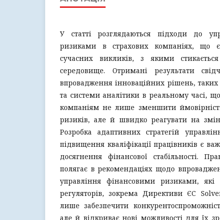
У статті розглядаються підходи до уп
ризиками в страхових компаніях, що є
сучасних викликів, з якими стикається
середовище. Отримані результати свідч
впровадження інноваційних рішень, таких 
та системи аналітики в реальному часі, щ
компаніям не лише зменшити ймовірніст
ризиків, але й швидко реагувати на змін
Розробка адаптивних стратегій управлі
підвищення кваліфікації працівників є в
досягнення фінансової стабільності. Пра
полягає в рекомендаціях щодо впровадже
управління фінансовими ризиками, які 
регуляторів, зокрема Директиви ЄС Solve
лише забезпечити конкурентоспроможніст
але й відкриває нові можливості для їх зр