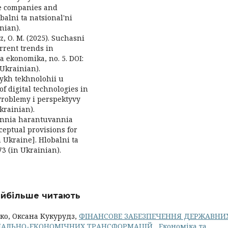
ce companies and
balni ta natsional'ni
nian).
z, O. M. (2025). Suchasni
rrent trends in
a ekonomika, no. 5. DOI:
 Ukrainian).
ovykh tekhnolohii u
f digital technologies in
Problemy i perspektyvy
krainian).
zhennia harantuvannia
eptual provisions for
 Ukraine]. Hlobalni ta
3 (in Ukrainian).
найбільше читають
ко, Оксана Кукурудз,
ФІНАНСОВЕ ЗАБЕЗПЕЧЕННЯ ДЕРЖАВНИ
ЦІАЛЬНО-ЕКОНОМІЧНИХ ТРАНСФОРМАЦІЙ
,
Економіка та