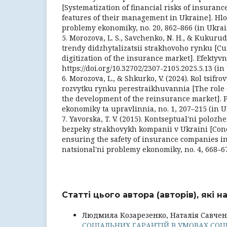
[Systematization of financial risks of insuran
features of their management in Ukraine]. Hlo
problemy ekonomiky, no. 20, 862–866 (in Ukrai
5. Morozova, L. S., Savchenko, N. H., & Kukurud
trendy didzhytalizatsii strakhovoho rynku [Cu
digitization of the insurance market]. Efektyvn
https://doi.org/10.32702/2307-2105.2025.5.13 (in
6. Morozova, L., & Shkurko, V. (2024). Rol tsifr
rozvytku rynku perestraikhuvannia [The role o
the development of the reinsurance market]. 
ekonomiky ta upravlinnia, no. 1, 207–215 (in U
7. Yavorska, T. V. (2015). Kontseptual'ni polo
bezpeky strakhovykh kompanii v Ukraini [Conc
ensuring the safety of insurance companies in
natsional'ni problemy ekonomiky, no. 4, 668–67
Статті цього автора (авторів), які 
Людмила Козарезенко, Наталія Савчен
СОЦІАЛЬНИХ ГАРАНТІЙ В УМОВАХ СО