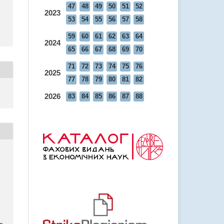
47
48
49
50
51
52
2023
53
54
55
56
57
58
59
60
61
62
63
64
2024
65
66
67
68
69
70
71
72
73
74
75
76
2025
77
78
79
80
81
82
2026
83
84
85
86
87
88