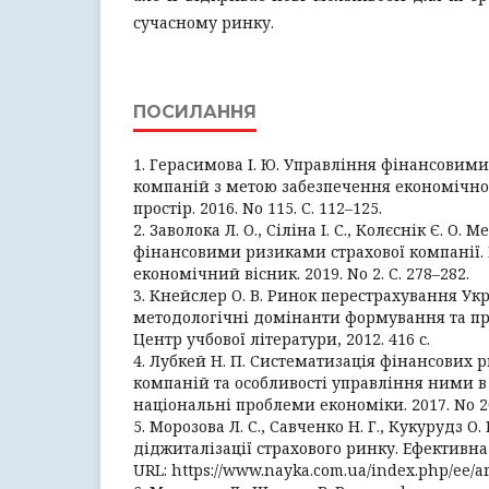
сучасному ринку.
ПОСИЛАННЯ
1. Герасимова І. Ю. Управління фінансовим
компаній з метою забезпечення економічно
простір. 2016. No 115. С. 112–125.
2. Заволока Л. О., Сіліна І. С., Колєснік Є. О.
фінансовими ризиками страхової компанії.
економічний вісник. 2019. No 2. С. 278–282.
3. Кнейслер О. В. Ринок перестрахування Укр
методологічні домінанти формування та прі
Центр учбової літератури, 2012. 416 с.
4. Лубкей Н. П. Систематизація фінансових 
компаній та особливості управління ними в 
національні проблеми економіки. 2017. No 20.
5. Морозова Л. С., Савченко Н. Г., Кукурудз О
діджиталізації страхового ринку. Ефективна 
URL: https://www.nayka.com.ua/index.php/ee/ar