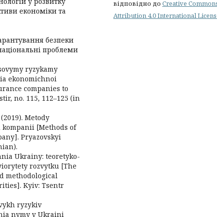
нологій у розвитку
відповідно до
Creative Common
ктиви економіки та
Attribution 4.0 International Licen
гарантування безпеки
 національні проблеми
ansovymy ryzykamy
nia ekonomichnoi
surance companies to
ir, no. 115, 112–125 (in
O. (2019). Metody
 kompanii [Methods of
pany]. Pryazovskyi
nian).
nnia Ukrainy: teoretyko-
iorytety rozvytku [The
nd methodological
ties]. Kyiv: Tsentr
ovykh ryzykiv
nia nymy v Ukraini