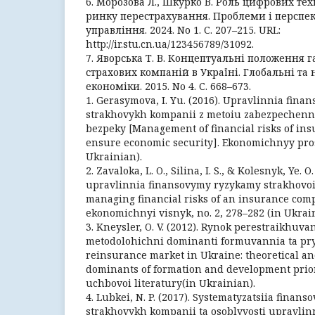
6. Морозова Л., Шкурко В. Роль цифрових тех
ринку перестрахування. Проблеми і перспе
управління. 2024. No 1. С. 207–215. URL:
http://ir.stu.cn.ua/123456789/31092.
7. Яворська Т. В. Концептуальні положення 
страхових компаній в Україні. Глобальні та
економіки. 2015. No 4. С. 668–673.
1. Gerasymova, I. Yu. (2016). Upravlinnia fin
strakhovykh kompanii z metoiu zabezpechen
bezpeky [Management of financial risks of in
ensure economic security]. Ekonomichnyy prost
Ukrainian).
2. Zavaloka, L. O., Silina, I. S., & Kolesnyk, Ye. 
upravlinnia finansovymy ryzykamy strakhovoi
managing financial risks of an insurance com
ekonomichnyi visnyk, no. 2, 278–282 (in Ukrai
3. Kneysler, O. V. (2012). Rynok perestraikhuva
metodolohichni dominanti formuvannia ta pry
reinsurance market in Ukraine: theoretical a
dominants of formation and development priori
uchbovoi literatury(in Ukrainian).
4. Lubkei, N. P. (2017). Systematyzatsiia finans
strakhovykh kompanii ta osoblyvosti upravlin