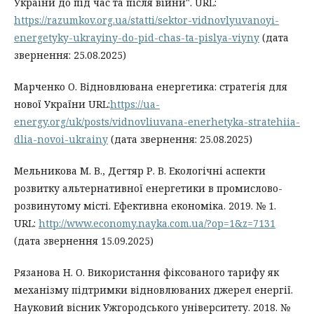
України до під час та після війни". URL:
https://razumkov.org.ua/statti/sektor-vidnovlyuvanoyi-
energetyky-ukrayiny-do-pid-chas-ta-pislya-viyny
(дата
звернення: 25.08.2025)
Марченко О. Відновлювана енергетика: стратегія для
нової України URL:
https://ua-
energy.org/uk/posts/vidnovliuvana-enerhetyka-stratehiia-
dlia-novoi-ukrainy
(дата звернення: 25.08.2025)
Мельникова М. В., Дегтяр Р. В. Екологічні аспекти
розвитку альтернативної енергетики в промислово-
розвинутому місті. Ефективна економіка. 2019. № 1.
URL:
http://www.economy.nayka.com.ua/?op=1&z=7131
(дата звернення 15.09.2025)
Рязанова Н. О. Використання фіксованого тарифу як
механізму підтримки відновлюваних джерел енергії.
Науковий вісник Ужгородського університету. 2018. №