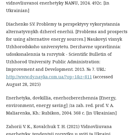
vidnovliuvanoi enerhetyky NANU, 2024. 492с. [in
Ukrainian]
Diachenko S.V. Problemy ta perspektyvy vykorystannia
alternatyvnykh dzherel enerhii. [Problems and prospects
for using alternative energy sources.] Naukovyi visnyk
Uzhhorodskoho universytetu. Derzhavne upravlinnia:
udoskonalennia ta rozvytok - Scientific Bulletin of
Uzhhorod University. Public Administration:
Improvement and Development. 2013. № 7. URL:
http://www.dy.nayka.com.ua/?op=1&z=811
(accessed
August 28, 2025)
Enerhetyka, dovkillia, enerhozberezhennia [Energy,
environment, energy saving] /za zah. red. prof. V. A.
Maliarenka, Kh.: Rubikon, 2004. 368 с. [in Ukrainian]
Zahorii V. K., Kovalchuk T. H. (2021) Vidnovliuvana
enerhetyka: tendentsii rozvytku u sviti ta Ukraini