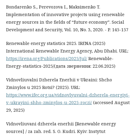
Bondarenko S., Perevozova I., Maksimenko T.
Implementation of innovative projects using renewable
energy sources in the fields of “future economy”. Social
Development and Security, Vol. 10, No. 3, 2020. - P. 145-157
Renewable energy statistics 2025. IRENA (2025)
International Renewable Energy Agency, Abu Dhabi. URL:
https://irena.org/Publications/2025/Jul/
Renewable-
Energy-statistics-2025/(дата звернення: 22.06.2025)
Vidnovliuvalni Dzherela Enerhii v Ukraini: Shcho
Zminylos u 2025 Rotsi? (2025). URL:
https://www.ifec.org.ua/vidnovlyuvalni-dzherela-energiyi-
v-ukrayini-shho-zminylos-u-2025-roczi/
(accessed August
29, 2025)
Vidnovliuvani dzherela enerhii [Renewable energy
sources] / za zah. red. S. O. Kudri. Kyiv: Instytut