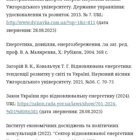
Ужгородського університету. Державне управління:
удосконалення та розвиток. 2013. № 7. URL:
http://www.dy.nayka.com.ua/?op=1&z=811
(дата
звернення: 28.08.2025)
Енергетика, довкілля, енергозбереження. /за заг. ред.
проф. В. А. Маляренка, Х.: Рубікон, 2004. 368 с.
Загорій В. К., Ковальчук Т. Г. Відновлювана енергетика:
тенденції розвитку у світі та Україні. Науковий вісник
Ужгородського університету. 2021. №36. С. 70-75
Закон України про відновлювальну енергетику (2024).
URL:
https://zakon.rada.gov.ua/laws/show/761-2024-
%D1%80#n381
(дата звернення: 28.08.2025)
Інститут економічних досліджень та політичних
консультацій (2022). "Сектор відновлюваної енергетики