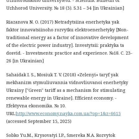
Uzhhorodskoho universytetu. - Scientific Bulletin of
Uzhhorod University. № 18 (3). S.31 – 34 [in Ukrainian]
Riazanova N. O. (2017) Netradytsiina enerhetyka yak
faktor innovatsiinoho rozvytku elektroenerhetyky [Non-
traditional energy as a factor of innovative development
of the electric power industry]. Investytsii: praktyka ta
dosvid. - Investments: practice and experience. №18. С. 23-
26 [in Ukrainian]
Sahaidak I. S., Mosiuk T. V. (2018) «Zelenyi» taryf yak
mekhanizm stymuliuvannia vidnovliuvanoi enerhetyky
Ukrainy ["Green" tariff as a mechanism for stimulating
renewable energy in Ukraine]. Efficient economy. -
Efektyvna ekonomika. № 10.
URL:
http://www.economy.nayka.com.ua/?op=1&z=6615
(accessed September 15, 2025)
Sobko Yu.M., Krysovatyi I.P., Smereka N.A. Rozvytok