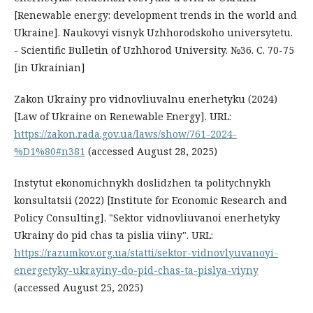
[Renewable energy: development trends in the world and
Ukraine]. Naukovyi visnyk Uzhhorodskoho universytetu.
- Scientific Bulletin of Uzhhorod University. №36. С. 70-75
[in Ukrainian]
Zakon Ukrainy pro vidnovliuvalnu enerhetyku (2024)
[Law of Ukraine on Renewable Energy]. URL:
https://zakon.rada.gov.ua/laws/show/761-2024-
%D1%80#n381
(accessed August 28, 2025)
Instytut ekonomichnykh doslidzhen ta politychnykh
konsultatsii (2022) [Institute for Economic Research and
Policy Consulting]. "Sektor vidnovliuvanoi enerhetyky
Ukrainy do pid chas ta pislia viiny". URL:
https://razumkov.org.ua/statti/sektor-vidnovlyuvanoyi-
energetyky-ukrayiny-do-pid-chas-ta-pislya-viyny
(accessed August 25, 2025)