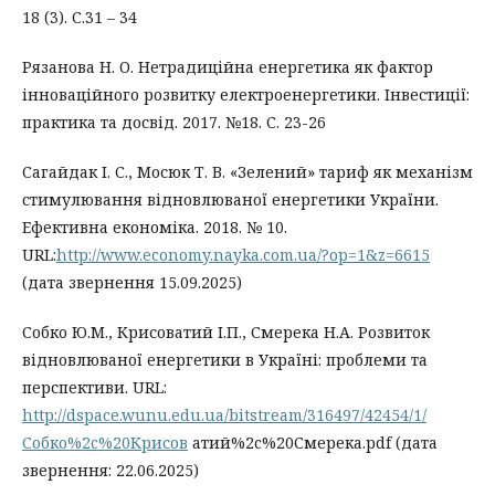
18 (3). С.31 – 34
Рязанова Н. О. Нетрадиційна енергетика як фактор
інноваційного розвитку електроенергетики. Інвестиції:
практика та досвід. 2017. №18. С. 23-26
Сагайдак І. С., Мосюк Т. В. «Зелений» тариф як механізм
стимулювання відновлюваної енергетики України.
Ефективна економіка. 2018. № 10.
URL:
http://www.economy.nayka.com.ua/?op=1&z=6615
(дата звернення 15.09.2025)
Собко Ю.М., Крисоватий І.П., Смерека Н.А. Розвиток
відновлюваної енергетики в Україні: проблеми та
перспективи. URL:
http://dspace.wunu.edu.ua/bitstream/316497/42454/1/
Собко%2c%20Крисов
атий%2c%20Смерека.pdf (дата
звернення: 22.06.2025)