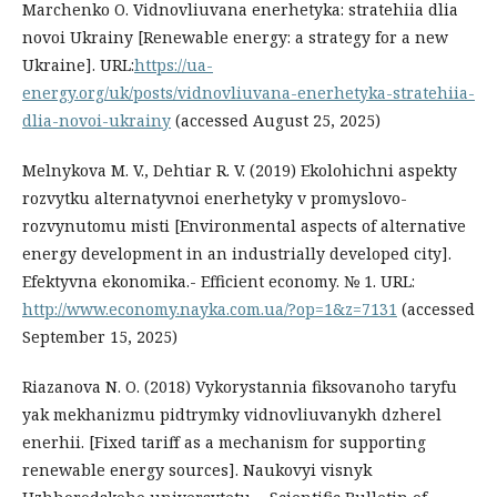
Marchenko O. Vidnovliuvana enerhetyka: stratehiia dlia
novoi Ukrainy [Renewable energy: a strategy for a new
Ukraine]. URL:
https://ua-
energy.org/uk/posts/vidnovliuvana-enerhetyka-stratehiia-
dlia-novoi-ukrainy
(accessed August 25, 2025)
Melnykova M. V., Dehtiar R. V. (2019) Ekolohichni aspekty
rozvytku alternatyvnoi enerhetyky v promyslovo-
rozvynutomu misti [Environmental aspects of alternative
energy development in an industrially developed city].
Efektyvna ekonomika.- Efficient economy. № 1. URL:
http://www.economy.nayka.com.ua/?op=1&z=7131
(accessed
September 15, 2025)
Riazanova N. O. (2018) Vykorystannia fiksovanoho taryfu
yak mekhanizmu pidtrymky vidnovliuvanykh dzherel
enerhii. [Fixed tariff as a mechanism for supporting
renewable energy sources]. Naukovyi visnyk