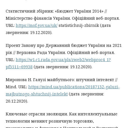
Статистичний збірник: «Бюджет України 2014» //
Міністерство фінансів України. Офіційний веб-портал.
URL:
https://mof.gov.ua/uk/
statistichnij–zbirnik (дата
звернення: 19.12.2020).
Проект Закону про Державний бюджет України на 2021
рік // Верховна Рада України. Офіційний веб-портал.
URL:
https://w1.c1.rada.gov.ua/pls/zweb2/webproc4_1?
pf3511=69938
(дата звернення: 19.12.2020).
Миронова Н. Галузі майбутнього: штучний інтелект //
Mind. URL:
https://mind.ua/publications/20187132-galuzi-
majbutnogo-shtuchnij-intelekt
(дата звернення:
20.12.2020).
Ключевые отрасли эволюции. Как интеллектуальные
технологии меняют розничную торговлю,