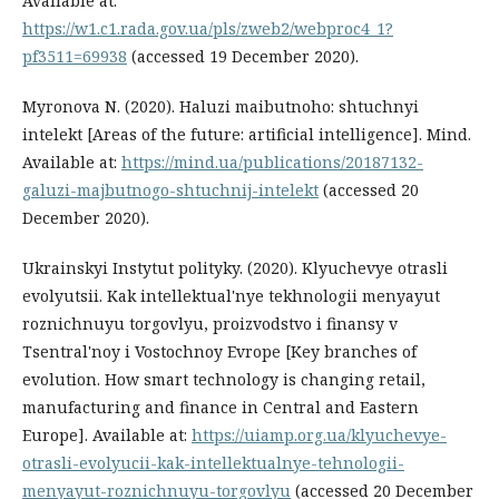
Available at:
https://w1.c1.rada.gov.ua/pls/zweb2/webproc4_1?
pf3511=69938
(accessed 19 December 2020).
Myronova N. (2020). Haluzi maibutnoho: shtuchnyi
intelekt [Areas of the future: artificial intelligence]. Mind.
Available at:
https://mind.ua/publications/20187132-
galuzi-majbutnogo-shtuchnij-intelekt
(accessed 20
December 2020).
Ukrainskyi Instytut polityky. (2020). Klyuchevye otrasli
evolyutsii. Kak intellektual'nye tekhnologii menyayut
roznichnuyu torgovlyu, proizvodstvo i finansy v
Tsentral'noy i Vostochnoy Evrope [Key branches of
evolution. How smart technology is changing retail,
manufacturing and finance in Central and Eastern
Europe]. Available at:
https://uiamp.org.ua/klyuchevye-
otrasli-evolyucii-kak-intellektualnye-tehnologii-
menyayut-roznichnuyu-torgovlyu
(accessed 20 December