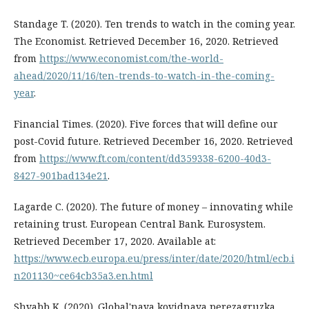
Standage T. (2020). Ten trends to watch in the coming year.
The Economist. Retrieved December 16, 2020. Retrieved
from
https://www.economist.com/the-world-
ahead/2020/11/16/ten-trends-to-watch-in-the-coming-
year
.
Financial Times. (2020). Five forces that will define our
post-Covid future. Retrieved December 16, 2020. Retrieved
from
https://www.ft.com/content/dd359338-6200-40d3-
8427-901bad134e21
.
Lagarde C. (2020). The future of money – innovating while
retaining trust. European Central Bank. Eurosystem.
Retrieved December 17, 2020. Available at:
https://www.ecb.europa.eu/press/inter/date/2020/html/ecb.i
n201130~ce64cb35a3.en.html
Shvabb K. (2020). Global'naya kovidnaya perezagruzka