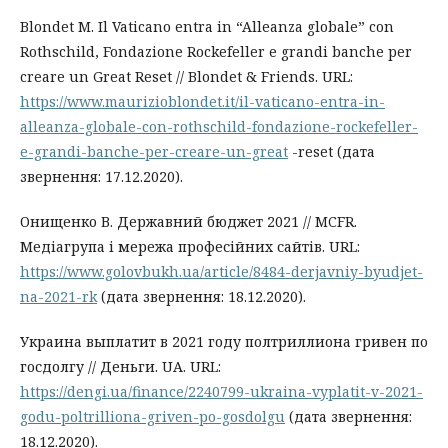
Blondet M. Il Vaticano entra in “Alleanza globale” con
Rothschild, Fondazione Rockefeller e grandi banche per
creare un Great Reset // Blondet & Friends. URL:
https://www.maurizioblondet.it/il-vaticano-entra-in-
alleanza-globale-con-rothschild-fondazione-rockefeller-
e-grandi-banche-per-creare-un-great
-reset (дата
звернення: 17.12.2020).
Онищенко В. Державний бюджет 2021 // MCFR.
Медіагрупа і мережа професійних сайтів. URL:
https://www.golovbukh.ua/article/8484-derjavniy-byudjet-
na-2021-rk
(дата звернення: 18.12.2020).
Украина выплатит в 2021 году полтриллиона гривен по
госдолгу // Деньги. UA. URL:
https://dengi.ua/finance/2240799-ukraina-vyplatit-v-2021-
godu-poltrilliona-griven-po-gosdolgu
(дата звернення:
18.12.2020).