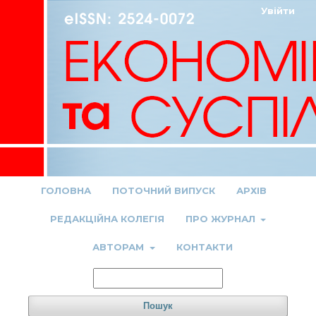
Увійти
ГОЛОВНА
ПОТОЧНИЙ ВИПУСК
АРХІВ
РЕДАКЦІЙНА КОЛЕГІЯ
ПРО ЖУРНАЛ
АВТОРАМ
КОНТАКТИ
Пошук