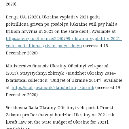
2020).
Den'gi. UA. (2020). Ukraina vyplatit v 2021 godu
poltrilliona griven po gosdolgu [Ukraine will pay half a
trillion hryvnia in 2021 on the state debt]. Available at:
https://dengi.ua/finance/2240799-ukraina-vyplatit-v-2021-
godu-poltrilliona-griven-po-gosdolgu
(accessed 18
December 2020).
Ministerstvo finansiv Ukrainy. Ofitsiinyi veb-portal.
(2015). Statystychnyi zbirnyk: «Biudzhet Ukrainy 2014»
[Statistical collection: "Budget of Ukraine 2014"]. Available
at:
https://mof.gov.ua/uk/statistichnij–zbirnik
(accessed 19
December 2020).
Verkhovna Rada Ukrainy. Ofitsiinyi veb-portal. Proekt
Zakonu pro Derzhavnyi biudzhet Ukrainy na 2021 rik
[Draft Law on the State Budget of Ukraine for 2021].