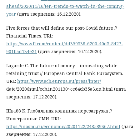
ahead/2020/11/16/ten-trends-to-watch-in-the-coming-
year
(дата звернення: 16.12.2020).
Five forces that will define our post-Covid future //
Financial Times. URL:
https://www.ft.com/content/dd359338-6200-40d3-8427-
901bad134e21
(дата звернення: 16.12.2020).
Lagarde C. The future of money – innovating while
retaining trust // European Central Bank. Eurosystem.
URL:
https://www.ecb.europa.eu/press/inter/
date/2020/html/ecb.in201130~ce64cb35a3.en.html (дата
звернення: 17.12.2020).
Швабб К. Глобальная ковидная перезагрузка //
Иностранные СМИ. URL:
https://inosmi.ru/economic/20201122/248589367.html
(дата
звернення: 17.12.2020).