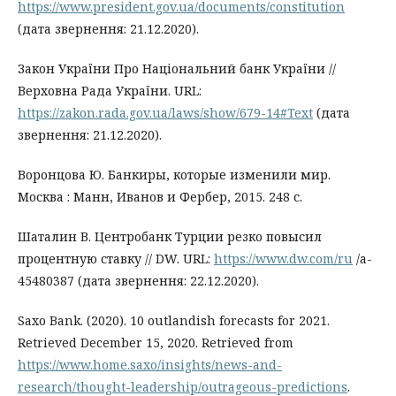
https://www.president.gov.ua/documents/constitution
(дата звернення: 21.12.2020).
Закон України Про Національний банк України //
Верховна Рада України. URL:
https://zakon.rada.gov.ua/laws/show/679-14#Text
(дата
звернення: 21.12.2020).
Воронцова Ю. Банкиры, которые изменили мир.
Москва : Манн, Иванов и Фербер, 2015. 248 с.
Шаталин В. Центробанк Турции резко повысил
процентную ставку // DW. URL:
https://www.dw.com/ru
/a-
45480387 (дата звернення: 22.12.2020).
Saxo Bank. (2020). 10 outlandish forecasts for 2021.
Retrieved December 15, 2020. Retrieved from
https://www.home.saxo/insights/news-and-
research/thought-leadership/outrageous-predictions
.