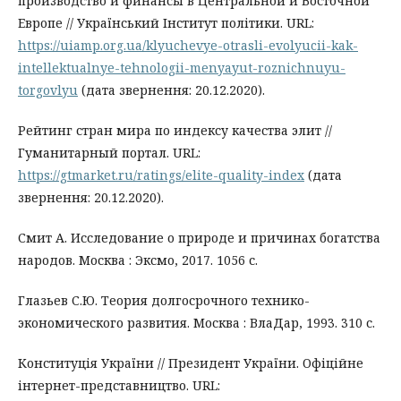
производство и финансы в Центральной и Восточной
Европе // Український Інститут політики. URL:
https://uiamp.org.ua/klyuchevye-otrasli-evolyucii-kak-
intellektualnye-tehnologii-menyayut-roznichnuyu-
torgovlyu
(дата звернення: 20.12.2020).
Рейтинг стран мира по индексу качества элит //
Гуманитарный портал. URL:
https://gtmarket.ru/ratings/elite-quality-index
(дата
звернення: 20.12.2020).
Смит А. Исследование о природе и причинах богатства
народов. Москва : Эксмо, 2017. 1056 с.
Глазьев С.Ю. Теория долгосрочного технико-
экономического развития. Москва : ВлаДар, 1993. 310 с.
Конституція України // Президент України. Офіційне
інтернет-представництво. URL: