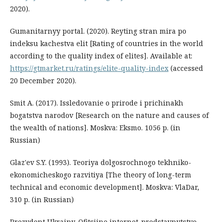
2020).
Gumanitarnyy portal. (2020). Reyting stran mira po
indeksu kachestva elit [Rating of countries in the world
according to the quality index of elites]. Available at:
https://gtmarket.ru/ratings/elite-quality-index
(accessed
20 December 2020).
Smit A. (2017). Issledovanie o prirode i prichinakh
bogatstva narodov [Research on the nature and causes of
the wealth of nations]. Moskva: Eksmo. 1056 p. (in
Russian)
Glaz'ev S.Y. (1993). Teoriya dolgosrochnogo tekhniko-
ekonomicheskogo razvitiya [The theory of long-term
technical and economic development]. Moskva: VlaDar,
310 p. (in Russian)
Prezydent Ukrainy. Ofitsiine internet-predstavnytstvo.