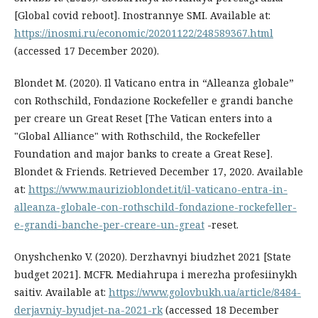
[Global covid reboot]. Inostrannye SMI. Available at:
https://inosmi.ru/economic/20201122/248589367.html
(accessed 17 December 2020).
Blondet M. (2020). Il Vaticano entra in “Alleanza globale”
con Rothschild, Fondazione Rockefeller e grandi banche
per creare un Great Reset [The Vatican enters into a
"Global Alliance" with Rothschild, the Rockefeller
Foundation and major banks to create a Great Rese].
Blondet & Friends. Retrieved December 17, 2020. Available
at:
https://www.maurizioblondet.it/il-vaticano-entra-in-
alleanza-globale-con-rothschild-fondazione-rockefeller-
e-grandi-banche-per-creare-un-great
-reset.
Onyshchenko V. (2020). Derzhavnyi biudzhet 2021 [State
budget 2021]. MCFR. Mediahrupa i merezha profesiinykh
saitiv. Available at:
https://www.golovbukh.ua/article/8484-
derjavniy-byudjet-na-2021-rk
(accessed 18 December