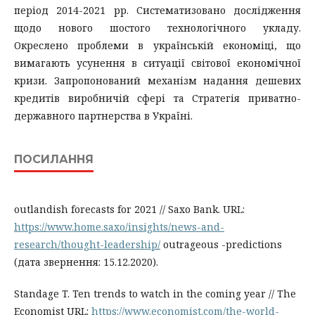
період 2014-2021 рр. Систематизовано дослідження
щодо нового шостого технологічного укладу.
Окреслено проблеми в українській економіці, що
вимагають усунення в ситуації світової економічної
кризи. Запропонований механізм надання дешевих
кредитів виробничій сфері та Стратегія приватно-
державного партнерства в Україні.
ПОСИЛАННЯ
outlandish forecasts for 2021 // Saxo Bank. URL:
https://www.home.saxo/insights/news-and-
research/thought-leadership/
outrageous -predictions
(дата звернення: 15.12.2020).
Standage T. Ten trends to watch in the coming year // The
Economist URL:
https://www.economist.com/the-world-