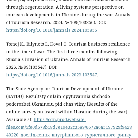
through regeneration: A living systems perspective on
tourism developments in Ukraine during the war. Annals
of Tourism Research. 2024. № 109(103856). DOI:
https://doi.org/10.1016/j.annals.2024.103856
Tomej K., Bilynets I., Koval O. Tourism business resilience
in the time of war: The first three months following
Russiaʼs invasion of Ukraine. Annals of Tourism Research.
2023. № 99(103547). DOI:
https://doi.org/10.1016/j.annals.2023.103547
.
The State Agency for Tourism Development of Ukraine
(SATDU). Rezultaty onlain-opytuvannia shchodo
podorozhei Ukrainoiu pid chas viiny [Results of the
online survey on travel within Ukraine during the war].
Available at:
https://cdn.prod.website-
files.com/5fe0d678b18d7e19e32c3389/6672a6a3197929f9428
40220_дослідження_внутрішнього_туристичного_ринку