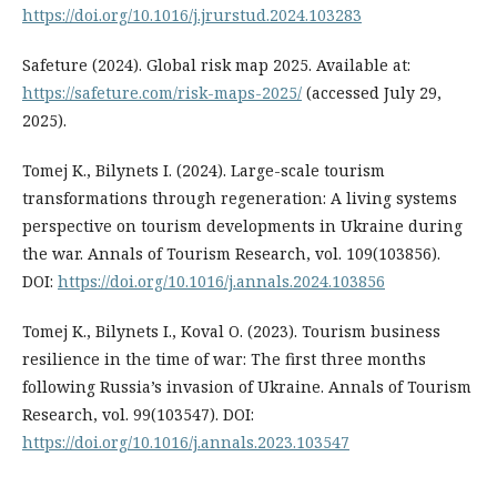
https://doi.org/10.1016/j.jrurstud.2024.103283
Safeture (2024). Global risk map 2025. Available at:
https://safeture.com/risk-maps-2025/
(accessed July 29,
2025).
Tomej K., Bilynets I. (2024). Large-scale tourism
transformations through regeneration: A living systems
perspective on tourism developments in Ukraine during
the war. Annals of Tourism Research, vol. 109(103856).
DOI:
https://doi.org/10.1016/j.annals.2024.103856
Tomej K., Bilynets I., Koval O. (2023). Tourism business
resilience in the time of war: The first three months
following Russia’s invasion of Ukraine. Annals of Tourism
Research, vol. 99(103547). DOI:
https://doi.org/10.1016/j.annals.2023.103547