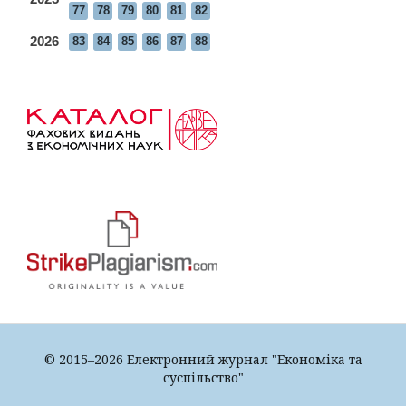
77
78
79
80
81
82
2026
83
84
85
86
87
88
© 2015–2026 Електронний журнал "Економіка та
суспільство"