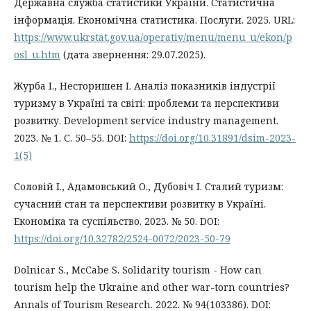
Державна служба статистики України. Статистична
інформація. Економічна статистика. Послуги. 2025. URL:
https://www.ukrstat.gov.ua/operativ/menu/menu_u/ekon/p
osl_u.htm
(дата звернення: 29.07.2025).
Журба І., Несторишен І. Аналіз показників індустрії
туризму в Україні та світі: проблеми та перспективи
розвитку. Development service industry management.
2023. № 1. С. 50–55. DOI:
https://doi.org/10.31891/dsim-2023-
1(5)
Соловій І., Адамовський О., Дубовіч І. Сталий туризм:
сучасний стан та перспективи розвитку в Україні.
Економіка та суспільство. 2023. № 50. DOI:
https://doi.org/10.32782/2524-0072/2023-50-79
Dolnicar S., McCabe S. Solidarity tourism - How can
tourism help the Ukraine and other war-torn countries?
Annals of Tourism Research. 2022. № 94(103386). DOI: