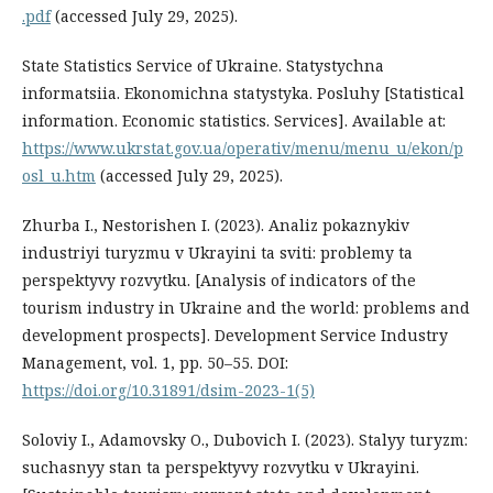
.pdf
(accessed July 29, 2025).
State Statistics Service of Ukraine. Statystychna
informatsiia. Ekonomichna statystyka. Posluhy [Statistical
information. Economic statistics. Services]. Available at:
https://www.ukrstat.gov.ua/operativ/menu/menu_u/ekon/p
osl_u.htm
(accessed July 29, 2025).
Zhurba I., Nestorishen I. (2023). Analiz pokaznykiv
industriyi turyzmu v Ukrayini ta sviti: problemy ta
perspektyvy rozvytku. [Analysis of indicators of the
tourism industry in Ukraine and the world: problems and
development prospects]. Development Service Industry
Management, vol. 1, pp. 50–55. DOI:
https://doi.org/10.31891/dsim-2023-1(5)
Soloviy I., Adamovsky O., Dubovich I. (2023). Stalyy turyzm:
suchasnyy stan ta perspektyvy rozvytku v Ukrayini.