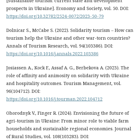
[Sustainable tourism: current state and development
prospects in Ukraine]. Economy and Society, vol. 50. DOI:
https://doi.org/10.32782/2524-0072/2023-50-79
Dolnicar S., McCabe S. (2022). Solidarity tourism – How can
tourism help the Ukraine and other war-torn countries?
Annals of Tourism Research, vol. 94(103386). DOI:
https://doi.org/10.1016/j.annals.2022.103386
Josiassen A., Kock F., Assaf A. G., Berbekova A. (2023). The
role of affinity and animosity on solidarity with Ukraine
and hospitality outcomes. Tourism Management, vol.
96(104712). DOI:
https://doi.org/10.1016/j.tourman.2022.104712
Ohorodnyk V., Finger R. (2024). Envisioning the future of
agri-tourism in Ukraine: From minor role to viable farm
households and sustainable regional economies. Journal
of Rural Studies, vol. 108(103283). DOI: