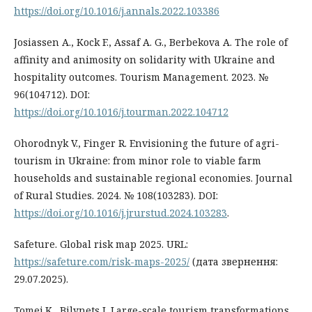
https://doi.org/10.1016/j.annals.2022.103386
Josiassen A., Kock F., Assaf A. G., Berbekova A. The role of
affinity and animosity on solidarity with Ukraine and
hospitality outcomes. Tourism Management. 2023. №
96(104712). DOI:
https://doi.org/10.1016/j.tourman.2022.104712
Ohorodnyk V., Finger R. Envisioning the future of agri-
tourism in Ukraine: from minor role to viable farm
households and sustainable regional economies. Journal
of Rural Studies. 2024. № 108(103283). DOI:
https://doi.org/10.1016/j.jrurstud.2024.103283
.
Safeture. Global risk map 2025. URL:
https://safeture.com/risk-maps-2025/
(дата звернення:
29.07.2025).
Tomej K., Bilynets I. Large-scale tourism transformations