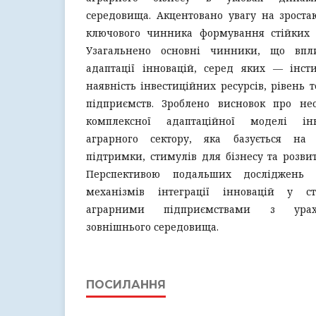
середовища. Акцентовано увагу на зроста
ключового чинника формування стійких 
Узагальнено основні чинники, що впл
адаптації інновацій, серед яких — інсти
наявність інвестиційних ресурсів, рівень т
підприємств. Зроблено висновок про не
комплексної адаптаційної моделі інн
аграрного сектору, яка базується на
підтримки, стимулів для бізнесу та розвит
Перспективою подальших досліджень 
механізмів інтеграції інновацій у ст
аграрними підприємствами з урах
зовнішнього середовища.
ПОСИЛАННЯ