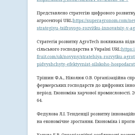
Представлено стратегію цифрового розвитку
агросекторі URL:
https://superagronom.com/ne
strategiyu-tsifrovogo-rozvitku-innovatsiy-v-ag
Стратегія розвитку AgroTech покликана під
сільського господарства в Україні URL:
https:/
fruit.com/uk/novyny/stratehiya-rozvytku-agro
pidvyshchyty-efektyvnist-silskoho-hospodarst
Трішин Ф.А., Ніколюк О.В. Організаційна сп
фермерських господарств до цифрових інно
період. Економіка харчової промисловості. 2022
64.
Федулова Л.І. Тенденції розвитку інноваційн
на економічне зростання. Економіка і прогноз
Хахула Б.В. Організаційні особливості розви