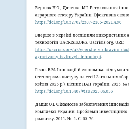
Вернюк Н.О., Дяченко М.І. Регулювання інн
аграрного сектору України. Ефективна економ
https://doi.org/10.32702/2307-2105-2021.4.96
Вперше в Україні дослідили використання 
технологій UACRISIS.ORG. Uacrisis.org. URL:
https://uacrisis.org/uk/vpershe-v-ukrayini-do
agrariyamy-tsyfrovyh-tehnologij
.
Геєць В.М. Інновації й економіка: підсумки 
(стенограма виступу на сесії Загальних збо
квітня 2025 р.). Вісник НАН України. 2025. № 6
https://doi.org/10.15407/visn2025.06.056
Дацій О.І. Фінансове забезпечення інновац
комплексі України. Проблеми інвестиційно
розвитку. 2011. No 1. С. 65-76.