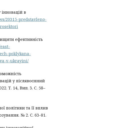
 інновацій в
ws/20315-predstavleno-
rosektori
вищити ефективність
/east-
tech-poklykana-
va-v-ukrayini/
роможність
вацій у післявоєнний
. Т. 14, Вип. 3. С. 58–
ої політики та її вплив
ування. № 2. С. 63-81.
тку інноваційної