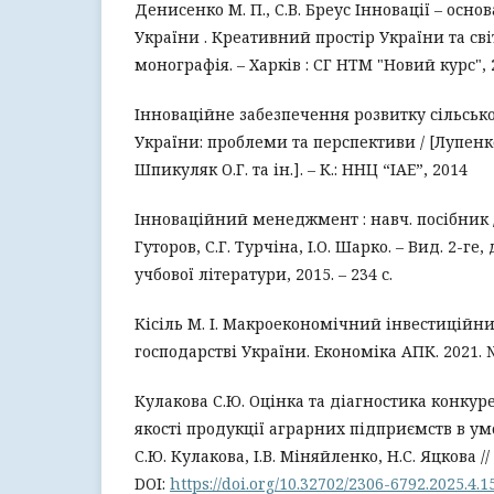
Денисенко М. П., С.В. Бреус Інновації – осн
України . Креативний простір України та сві
монографія. – Харків : СГ НТМ "Новий курс", 20
Інноваційне забезпечення розвитку сільськ
України: проблеми та перспективи / [Лупенко
Шпикуляк О.Г. та ін.]. – К.: ННЦ “ІАЕ”, 2014
Інноваційний менеджмент : навч. посібник / 
Гуторов, С.Г. Турчіна, І.О. Шарко. – Вид. 2-ге,
учбової літератури, 2015. – 234 с.
Кісіль М. І. Макроекономічний інвестиційни
господарстві України. Економіка АПК. 2021. № 9
Кулакова С.Ю. Оцінка та діагностика конку
якості продукції аграрних підприємств в ум
С.Ю. Кулакова, І.В. Міняйленко, Н.С. Яцкова // 
DOI:
https://doi.org/10.32702/2306-6792.2025.4.1