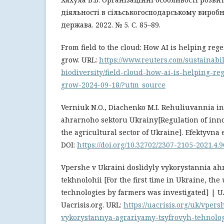
діяльності в сільськогосподарському виробн
держава. 2022. № 5. С. 85–89.
From field to the cloud: How AI is helping rege
grow. URL:
https://www.reuters.com/sustainabil
biodiversity/field-cloud-how-ai-is-helping-re
grow-2024-09-18/?utm_source
Verniuk N.O., Diachenko M.I. Rehuliuvannia i
ahrarnoho sektoru Ukrainy[Regulation of inn
the agricultural sector of Ukraine]. Efektyvna
DOI:
https://doi.org/10.32702/2307-2105-2021.4.9
Vpershe v Ukraini doslidyly vykorystannia ah
tekhnolohii [For the first time in Ukraine, the 
technologies by farmers was investigated] | 
Uacrisis.org. URL:
https://uacrisis.org/uk/vper
vykorystannya-agrariyamy-tsyfrovyh-tehnolog