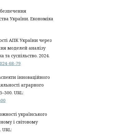
забезпечення
ства України. Економіка
сті АПК України через
ання моделей аналізу
а та суспільство. 2024.
2024-68-79
 аспекти інноваційного
яльності аграрного
5–300. URL:
300
жності українського
ному і світовому
. URL: