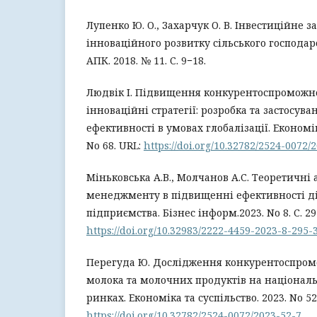
Лупенко Ю. О., Захарчук О. В. Інвестиційне 
інноваційного розвитку сільського господар
АПК. 2018. № 11. С. 9−18.
Людвік І. Підвищення конкурентоспроможно
інноваційні стратегії: розробка та застосув
ефективності в умовах глобалізації. Економік
No 68. URL:
https://doi.org/10.32782/2524-0072/
Міньковська А.В., Молчанов А.С. Теоретичні
менеджменту в підвищенні ефективності ді
підприємства. Бізнес інформ.2023. No 8. С. 29
https://doi.org/10.32983/2222-4459-2023-8-295-
Перегуда Ю. Дослідження конкурентоспромо
молока та молочних продуктів на національ
ринках. Економіка та суспільство. 2023. No 52
https://doi.org/10.32782/2524-0072/2023-52-7