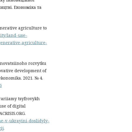
ицтві. Економіка та
nerative agriculture to
ity/land-use-
generative-agriculture-
nnovatsiinoho rozvytku
ovative development of
 ekonomika. 2021. № 4.
6
rariiamy tsyfrovykh
use of digital
UACRISIS.ORG.
she-v-ukrayini-doslidyly-
ij
.