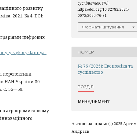
суспільство
, (76).
оваційного розвитку
https://doi.org/10.32782/2524-
іка. 2021. № 4. DOI:
0072/2025-76-81
Формати цитування
аграріями цифрових
slidyly-vykorystannya-
НОМЕР
№ 76 (2025): Економіка та
суспільство
та перспективи
рів НАН України 30
РОЗДІЛ
. С. 56—59.
МЕНЕДЖМЕНТ
ій в агропромисловому
-інноваційного
Авторське право (c) 2025 Артем
Андрєєв