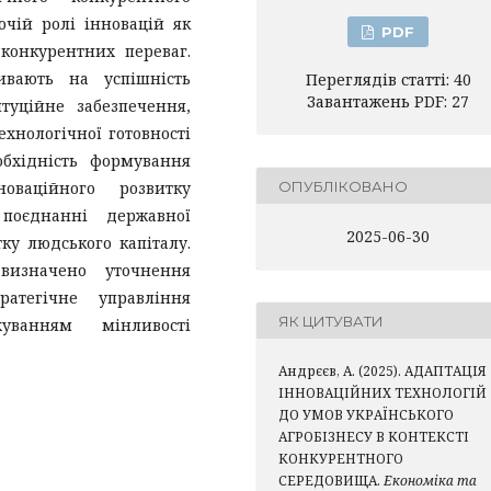
ючій ролі інновацій як
PDF
конкурентних переваг.
ивають на успішність
Переглядів статті: 40
Завантажень PDF: 27
туційне забезпечення,
ехнологічної готовності
обхідність формування
оваційного розвитку
ОПУБЛІКОВАНО
 поєднанні державної
2025-06-30
ку людського капіталу.
визначено уточнення
ратегічне управління
ЯК ЦИТУВАТИ
уванням мінливості
Андрєєв, А. (2025). АДАПТАЦІЯ
ІННОВАЦІЙНИХ ТЕХНОЛОГІЙ
ДО УМОВ УКРАЇНСЬКОГО
АГРОБІЗНЕСУ В КОНТЕКСТІ
КОНКУРЕНТНОГО
СЕРЕДОВИЩА.
Економіка та