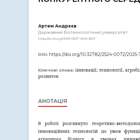
Артем Андрєєв
Державний біотехнологічний університет
https://orcid.org/0009-0007-4043-3619
https://doi.org/10.32782/2524-0072/2025-
DOI:
інновації, технології, агроб
Ключові слова:
розвиток
АНОТАЦІЯ
В роботі розглянуто теоретико-методолог
інноваційних технологій до умов функці
аграрного бізнесу в умовах динамі