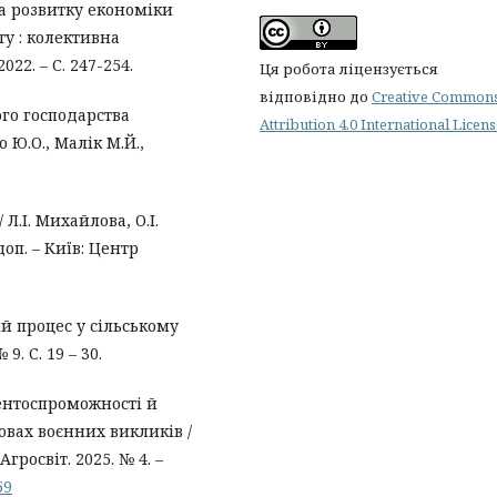
ова розвитку економіки
ту : колективна
22. – С. 247-254.
Ця робота ліцензується
відповідно до
Creative Common
ого господарства
Attribution 4.0 International Licen
 Ю.О., Малік М.Й.,
Л.І. Михайлова, О.І.
 доп. – Київ: Центр
й процес у сільському
. С. 19 – 30.
рентоспроможності й
овах воєнних викликів /
Агросвіт. 2025. № 4. –
59