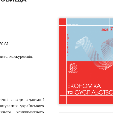
76-81
ізнес, конкуренція,
ічні засади адаптації
онування українського
чного конкурентного