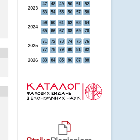
47
48
49
50
51
52
2023
53
54
55
56
57
58
59
60
61
62
63
64
2024
65
66
67
68
69
70
71
72
73
74
75
76
2025
77
78
79
80
81
82
2026
83
84
85
86
87
88