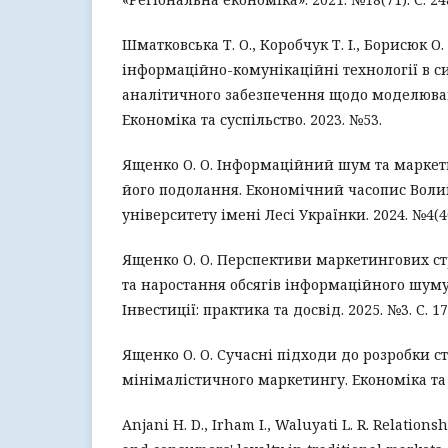
Шматковська Т. О., Коробчук Т. І., Борисюк О.
інформаційно-комунікаційні технології в си
аналітичного забезпечення щодо моделюван
Економіка та суспільство. 2023. №53.
Ященко О. О. Інформаційний шум та маркет
його подолання. Економічний часопис Воли
університету імені Лесі Українки. 2024. №4(40
Ященко О. О. Перспективи маркетингових ст
та наростання обсягів інформаційного шуму
Інвестиції: практика та досвід. 2025. №3. С. 1
Ященко О. О. Сучасні підходи до розробки ст
мінімалістичного маркетингу. Економіка та с
Anjani H. D., Irham I., Waluyati L. R. Relation