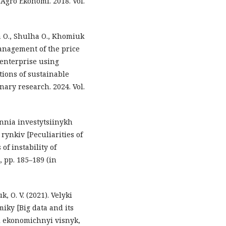
 Agro Ekonomi. 2018. Vol.
a O., Shulha O., Khomiuk
anagement of the price
e enterprise using
ions of sustainable
nary research. 2024. Vol.
annia investytsiinykh
rynkiv [Peculiarities of
of instability of
, pp. 185–189 (in
, O. V. (2021). Velyki
iky [Big data and its
yi ekonomichnyi visnyk,