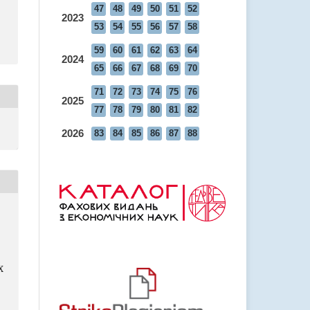
47
48
49
50
51
52
2023
53
54
55
56
57
58
59
60
61
62
63
64
2024
65
66
67
68
69
70
71
72
73
74
75
76
2025
77
78
79
80
81
82
2026
83
84
85
86
87
88
Х