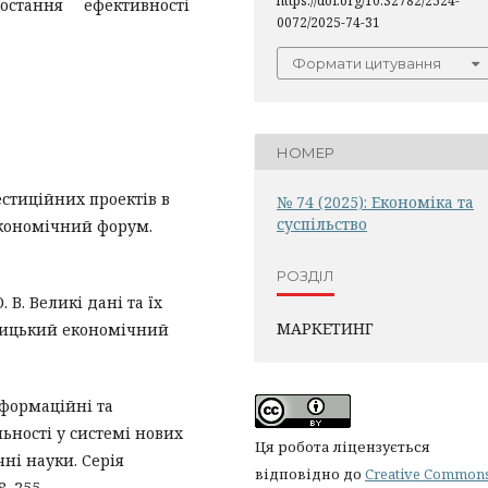
https://doi.org/10.32782/2524-
остання ефективності
0072/2025-74-31
Формати цитування
НОМЕР
естиційних проектів в
№ 74 (2025): Економіка та
суспільство
Економічний форум.
РОЗДІЛ
 В. Великі дані та їх
МАРКЕТИНГ
алицький економічний
нформаційні та
льності у системі нових
Ця робота ліцензується
ні науки. Серія
відповідно до
Creative Common
8–255.