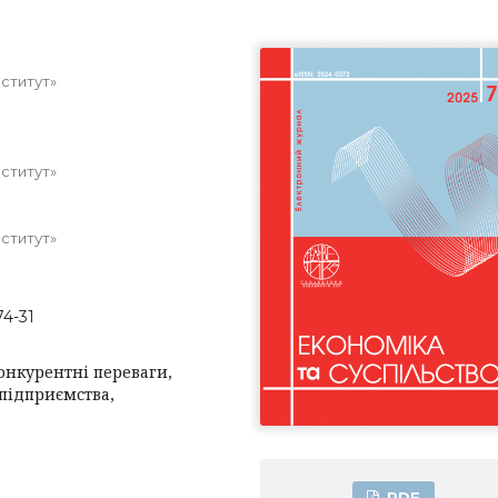
нститут»
нститут»
нститут»
74-31
онкурентні переваги,
 підприємства,
PDF