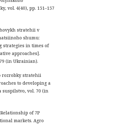
 Volynskoho
, vol. 4(40), pp. 151–157
hovykh stratehii v
matsiinoho shumu:
 strategies in times of
vative approaches].
179 (in Ukrainian).
 rozrobky stratehii
aches to developing a
suspilstvo, vol. 70 (in
. Relationship of 7P
tional markets. Agro