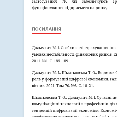
застосування 7P, які забезпечують зр
функціонування підприємств на ринку.
ПОСИЛАННЯ
Дзямулич М. І. Особливості страхування інв
умовах нестабільності фінансових ринків. 
2011. №1. С. 185–189.
Дзямулич М. І., Шматковська Т. О., Борисюк О.
роль у формуванні цифрової економіки. Г
вісник. 2021. Том 70. №3. С. 16–21.
Шматковська Т. О., Дзямулич М. І. Сучасні і
комунікаційні технології в професійній дія
тенденцій цифровізації економіки. Економіч
«Регіональна економіка». 2021. №18(71). С. 24