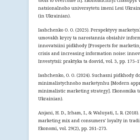
tools to overcome it]. Ekonomichnyi chasopys
natsionalnoho universytetu imeni Lesi Ukrainky
(in Ukrainian).
Iashchenko O. O. (2025). Perspektyvy marketyn
umovakh kryzy ta narostannia obsiahiv infor
innovatsiini pidkhody [Prospects for marketing
crisis and increasing information noise: inno
Investytsii: praktyka ta dosvid, vol. 3, pp. 175–
Iashchenko, O. O. (2024). Suchasni pidkhody do
minimalistychnoho marketynhu [Modern appro
minimalistic marketing strategy]. Ekonomika ta 
Ukrainian).
Anjani, H. D., Irham, I., & Waluyati, L. R. (2018)
marketing mix and consumers' loyalty in tradi
Ekonomi, vol. 29(2), pp. 261–273.