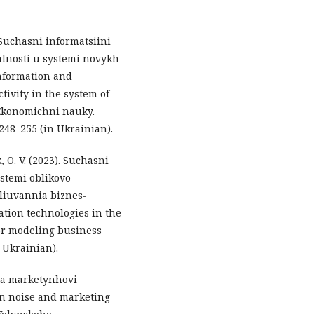
 Suchasni informatsiini
ialnosti u systemi novykh
information and
tivity in the system of
 Ekonomichni nauky.
 248–255 (in Ukrainian).
, O. V. (2023). Suchasni
stemi oblikovo-
iuvannia biznes-
tion technologies in the
for modeling business
n Ukrainian).
 ta marketynhovi
on noise and marketing