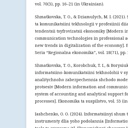
vol. 70(3), pp. 16–21 (in Ukrainian).
Shmatkovska, T. O., & Dziamulych, M. I. (2021).
ta komunikatsiini tekhnologii v profesiinii di
tendentsii tsyfrovizatsii ekonomiky [Modern 
communication technologies in professional ac
new trends in digitalization of the economy].
Seria “Regionalna ekonomika”, vol. 18(71), pp.
Shmatkovska, T. O., Korobchuk, T. I., & Borysiuk
informatsiino-komunikatsiini tekhnolohii v sy
analitychnoho zabezpechennia shchodo model
protsesiv [Modern information and communica
system of accounting and analytical support 
processes]. Ekonomika ta suspilstvo, vol. 53 (i
Iashchenko, O. O. (2024). Informatsiinyi shum
instrumenty dlia yoho podolannia [Informati