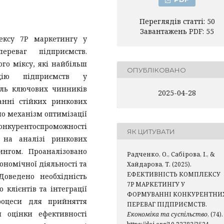
Переглядів статті: 50
Завантажень PDF: 55
лексу 7P маркетингу у
ереваг підприємств.
го міксу, які найбільш
ОПУБЛІКОВАНО
цію підприємств у
оль ключових чинників
2025-04-28
анні стійких ринкових
но механізм оптимізації
онкурентоспроможності
ЯК ЦИТУВАТИ
я на аналізі ринкових
ингом. Проаналізовано
Радченко, О., Сабірова, І., &
кономічної діяльності та
Хайдарова, Т. (2025).
ЕФЕКТИВНІСТЬ КОМПЛЕКСУ
Доведено необхідність
7P МАРКЕТИНГУ У
 клієнтів та інтеграції
ФОРМУВАННІ КОНКУРЕНТНИ
роцеси для прийняття
ПЕРЕВАГ ПІДПРИЄМСТВ.
и оцінки ефективності
Економіка та суспільство
, (74).