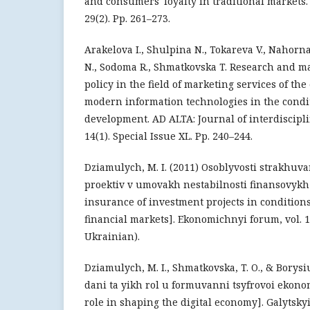
and consumers' loyalty in traditional markets.
29(2). Pp. 261–273.
Arakelova I., Shulpina N., Tokareva V., Nahorn
N., Sodoma R., Shmatkovska T. Research and m
policy in the field of marketing services of th
modern information technologies in the condit
development. AD ALTA: Journal of interdiscipli
14(1). Special Issue XL. Pp. 240–244.
Dziamulych, M. I. (2011) Osoblyvosti strakhuv
proektiv v umovakh nestabilnosti finansovykh 
insurance of investment projects in conditions 
financial markets]. Ekonomichnyi forum, vol. 1
Ukrainian).
Dziamulych, M. I., Shmatkovska, T. O., & Borysiuk
dani ta yikh rol u formuvanni tsyfrovoi ekonom
role in shaping the digital economy]. Galytsk