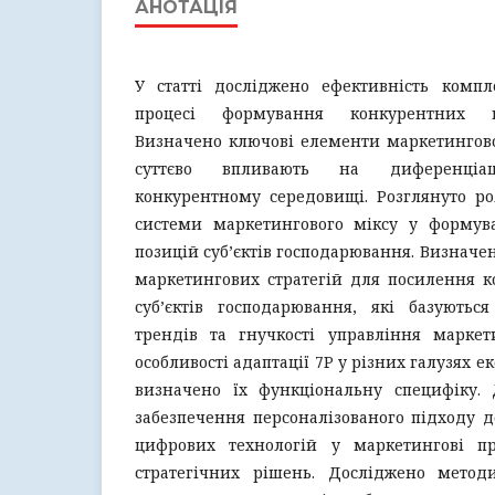
АНОТАЦІЯ
У статті досліджено ефективність комп
процесі формування конкурентних п
Визначено ключові елементи маркетингово
суттєво впливають на диференціа
конкурентному середовищі. Розглянуто р
системи маркетингового міксу у формув
позицій суб’єктів господарювання. Визначе
маркетингових стратегій для посилення к
суб’єктів господарювання, які базуютьс
трендів та гнучкості управління маркет
особливості адаптації 7P у різних галузях е
визначено їх функціональну специфіку. 
забезпечення персоналізованого підходу до
цифрових технологій у маркетингові п
стратегічних рішень. Досліджено метод