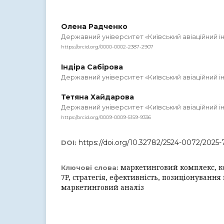
Олена Радченко
Державний університет «Київський авіаційний і
https://orcid.org/0000-0002-2387-2907
Індіра Сабірова
Державний університет «Київський авіаційний і
Тетяна Хайдарова
Державний університет «Київський авіаційний і
https://orcid.org/0009-0009-5159-9336
https://doi.org/10.32782/2524-0072/2025-
DOI:
маркетинговий комплекс, к
Ключові слова:
7P, стратегія, ефективність, позиціонування
маркетинговий аналіз