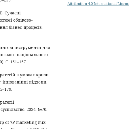
Attribution 4.0 International Licen
 В. Сучасні
стемі обліково-
ня бізнес-процесів.
ингові інструменти для
нського національного
). С. 151–157.
ратегій в умовах кризи
: інноваційні підходи.
75–179.
ратегії
успільство. 2024. №70.
ship of 7P marketing mix