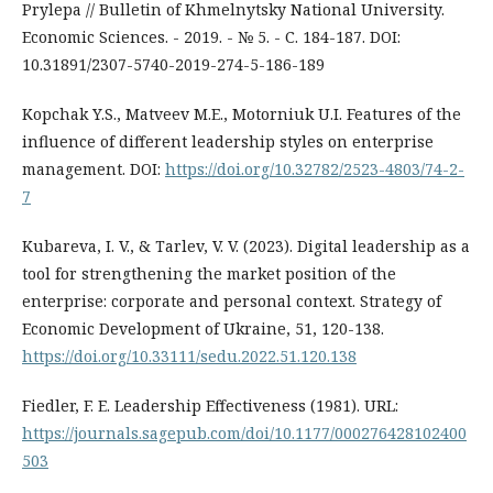
Prylepa // Bulletin of Khmelnytsky National University.
Economic Sciences. - 2019. - № 5. - С. 184-187. DOI:
10.31891/2307-5740-2019-274-5-186-189
Kopchak Y.S., Matveev M.E., Motorniuk U.I. Features of the
influence of different leadership styles on enterprise
management. DOI:
https://doi.org/10.32782/2523-4803/74-2-
7
Kubareva, I. V., & Tarlev, V. V. (2023). Digital leadership as a
tool for strengthening the market position of the
enterprise: corporate and personal context. Strategy of
Economic Development of Ukraine, 51, 120-138.
https://doi.org/10.33111/sedu.2022.51.120.138
Fiedler, F. E. Leadership Effectiveness (1981). URL:
https://journals.sagepub.com/doi/10.1177/000276428102400
503