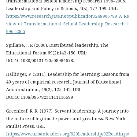
transformational school leadership research 1996–2005.
Leadership and Policy in Schools, 4(3), 177-199. URL:
https://www.researchgate.net/publication/248906789_A_Re
view_of_Transformational_School_Leadership_Research_1
996-2005
Spillane, J. P. (2006). Distributed leadership. The
Educational Forum 69(2):143-150. URL:
DOI:10.1080/00131720508984678.
Hallinger, P. (2011). Leadership for learning: Lessons from
40 years of empirical research. Journal of Educational
Administration, 49(2), 125-142. URL:
DOI:10.1108/09578231111116699
Greenleaf, R. K. (1977). Servant leadership: A journey into
the nature of legitimate power and greatness. New York:
Paulist Press. URL:
https://www.urbanleaders.org/620Leadership/92Readings/