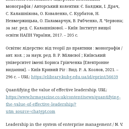
монографія / Авторський колектив: Є. Балджи, І. Драч,
С. Калашнікова, О. Коваленко, С. Курбатов, Н.
Невмержицька, О. Паламарчук, В. Рябченко, Л. Червона;
за заг. ред. С. Калашнікової. – Київ: Інститут вищої
освіти НАПН України, 2017. – 205 с.
Освітнє лідерство: від теорії до практики : монографія /
авт. кол. ; за наук. ред. В. Р. Міляєвої ; Київський
університет імені Бориса Грінченка [Електронне
видання]. – Київ Кривий Ріг : Вид. Р. А. Козлов, 2021. –
296 с. – URL:
https://elibrary.kubg.edu.ua/id/eprint/36659
Quantifying the value of effective leadership. URL:
https://www.hrmagazine.co.uk/content/news/quantifying-
the-value-of-effective-leadership/?
utm_source=chatgpt.com
Leadership in the system of enterprise management / N. V.