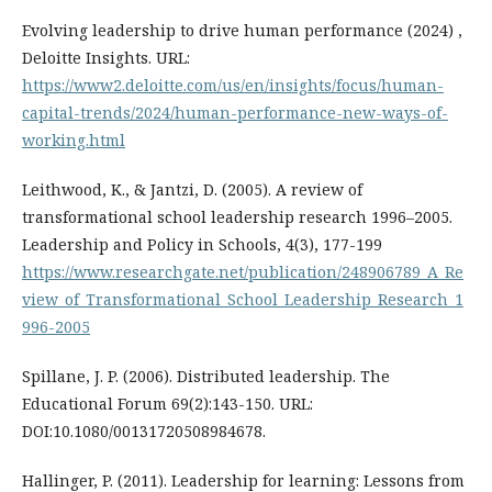
Evolving leadership to drive human performance (2024) ,
Deloitte Insights. URL:
https://www2.deloitte.com/us/en/insights/focus/human-
capital-trends/2024/human-performance-new-ways-of-
working.html
Leithwood, K., & Jantzi, D. (2005). A review of
transformational school leadership research 1996–2005.
Leadership and Policy in Schools, 4(3), 177-199
https://www.researchgate.net/publication/248906789_A_Re
view_of_Transformational_School_Leadership_Research_1
996-2005
Spillane, J. P. (2006). Distributed leadership. The
Educational Forum 69(2):143-150. URL:
DOI:10.1080/00131720508984678.
Hallinger, P. (2011). Leadership for learning: Lessons from