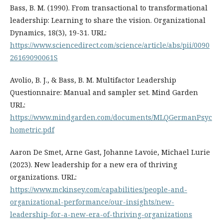
Bass, B. M. (1990). From transactional to transformational
leadership: Learning to share the vision. Organizational
Dynamics, 18(3), 19-31. URL:
https://www.sciencedirect.com/science/article/abs/pii/0090
26169090061S
Avolio, B. J., & Bass, B. M. Multifactor Leadership
Questionnaire: Manual and sampler set. Mind Garden
URL:
https://www.mindgarden.com/documents/MLQGermanPsyc
hometric.pdf
Aaron De Smet, Arne Gast, Johanne Lavoie, Michael Lurie
(2023). New leadership for a new era of thriving
organizations. URL:
https://www.mckinsey.com/capabilities/people-and-
organizational-performance/our-insights/new-
leadership-for-a-new-era-of-thriving-organizations