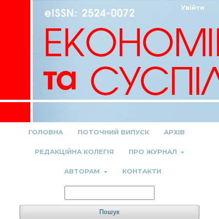
Увійти
ГОЛОВНА
ПОТОЧНИЙ ВИПУСК
АРХІВ
РЕДАКЦІЙНА КОЛЕГІЯ
ПРО ЖУРНАЛ
АВТОРАМ
КОНТАКТИ
Пошук