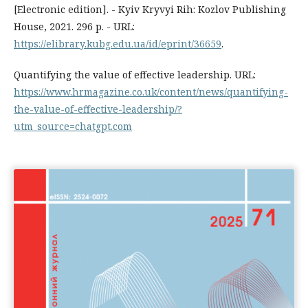
[Electronic edition]. - Kyiv Kryvyi Rih: Kozlov Publishing
House, 2021. 296 p. - URL:
https://elibrary.kubg.edu.ua/id/eprint/36659
.
Quantifying the value of effective leadership. URL:
https://www.hrmagazine.co.uk/content/news/quantifying-
the-value-of-effective-leadership/?
utm_source=chatgpt.com