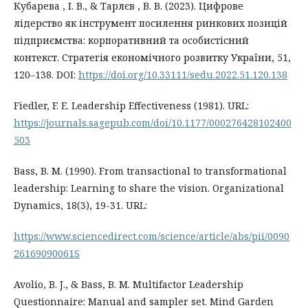
Кубарева , І. В., & Тарлєв , В. В. (2023). Цифрове
лідерство як інструмент посилення ринкових позицій
підприємства: корпоративний та особистісний
контекст. Стратегія економічного розвитку України, 51,
120–138. DOI:
https://doi.org/10.33111/sedu.2022.51.120.138
Fiedler, F. E. Leadership Effectiveness (1981). URL:
https://journals.sagepub.com/doi/10.1177/000276428102400
503
Bass, B. M. (1990). From transactional to transformational
leadership: Learning to share the vision. Organizational
Dynamics, 18(3), 19-31. URL:
https://www.sciencedirect.com/science/article/abs/pii/0090
26169090061S
Avolio, B. J., & Bass, B. M. Multifactor Leadership
Questionnaire: Manual and sampler set. Mind Garden