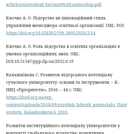
articles/Greenleaf-Servant%20Leadership.pdf
Клочко А. О. Лідерство як інноваційний стиль
управління менеджера освітньої організації. URL: DOI
https://doi.org/10.32838/2709-3093/2020.3/14
Клочко А. О. Роль лідерства в освітніх організаціях в
умовах організаційних змін. URL:
DOI:10.51547/ppp.dp.ua/2022.6.19
Калашнікова С. Розвиток лідерського потенціалу
сучасного університету: основи та інструменти. – К.:
НВЦ «Пріоритети», 2016. – 44 с. URL:
https://ihed.org.ua/wp-
content/uploads/2018/09/rozvitok_lidersk_potencialu_Univ
ersitets._Kalashnikova.S_2016_
Розвиток інституційного потенціалу університетів у
контексті глобального лідерства: колективна