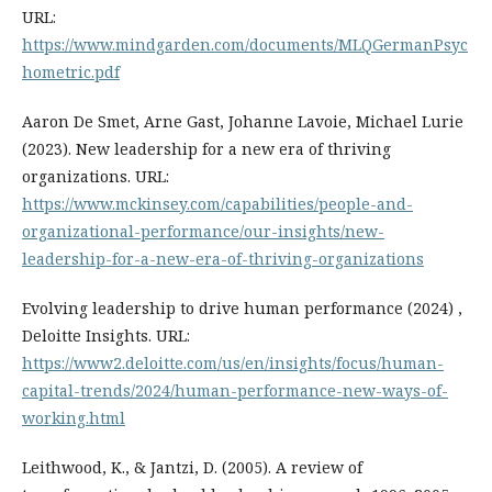
URL:
https://www.mindgarden.com/documents/MLQGermanPsyc
hometric.pdf
Aaron De Smet, Arne Gast, Johanne Lavoie, Michael Lurie
(2023). New leadership for a new era of thriving
organizations. URL:
https://www.mckinsey.com/capabilities/people-and-
organizational-performance/our-insights/new-
leadership-for-a-new-era-of-thriving-organizations
Evolving leadership to drive human performance (2024) ,
Deloitte Insights. URL:
https://www2.deloitte.com/us/en/insights/focus/human-
capital-trends/2024/human-performance-new-ways-of-
working.html
Leithwood, K., & Jantzi, D. (2005). A review of