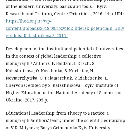
of the modern university: basics and tools. - Kyiv:
Research and Training Centre ‘Priorities’, 2016. 44 p. URL:
https://ihed.org.ua/wp-
content/uploads/2018/09/rozvitok_lidersk_potencialu_Univ
ersitets._Kalashnikova.S_2016_
Development of the institutional potential of universities
in the context of global leadership: a collective
monograph / Authors: E. Baldzhi, I. Drach, S.
Kalashnikova, O. Kovalenko, S. Kurbatov, N.
Nevmerzhytska, O. Palamarchuk, V. Riabchenko, L.
Chervona; edited by S. Kalashnikova - Kyiv: Institute of
Higher Education of the National Academy of Sciences of
Ukraine, 2017. 205 p.
Educational Leadership: from Theory to Practice: a
monograph /authors' team; under the scientific editorship
of V. R. Milyaeva; Borys Grinchenko Kyiv University