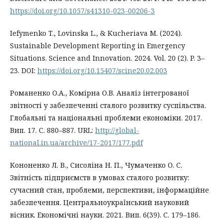
https://doi.org/10.1057/s41310-023-00206-3
Iefymenko T., Lovinska L., & Kucheriava M. (2024).
Sustainable Development Reporting in Emergency
Situations. Science and Innovation. 2024. Vol. 20 (2). P. 3–
23. DOI:
https://doi.org/10.15407/scine20.02.003
Романенко О.А., Комірна О.В. Аналіз інтегрованої
звітності у забезпеченні сталого розвитку суспільства.
Глобальні та національні проблеми економіки. 2017.
Вип. 17. С. 880–887. URL:
http://global-
national.in.ua/archive/17-2017/177.pdf
Кононенко Л. В., Сисоліна Н. П., Чумаченко О. С.
Звітність підприємств в умовах сталого розвитку:
сучасний стан, проблеми, перспективи, інформаційне
забезпечення. Центральноукраїнський науковий
вісник. Економічні науки. 2021. Вип. 6(39). С. 179–186.