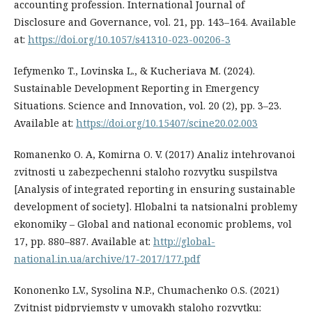
accounting profession. International Journal of
Disclosure and Governance, vol. 21, pp. 143–164. Available
at:
https://doi.org/10.1057/s41310-023-00206-3
Iefymenko T., Lovinska L., & Kucheriava M. (2024).
Sustainable Development Reporting in Emergency
Situations. Science and Innovation, vol. 20 (2), pp. 3–23.
Available at:
https://doi.org/10.15407/scine20.02.003
Romanenko O. A, Komirna O. V. (2017) Analiz intehrovanoi
zvitnosti u zabezpechenni staloho rozvytku suspilstva
[Analysis of integrated reporting in ensuring sustainable
development of society]. Hlobalni ta natsionalni problemy
ekonomiky – Global and national economic problems, vol
17, pp. 880–887. Available at:
http://global-
national.in.ua/archive/17-2017/177.pdf
Kononenko L.V., Sysolina N.P., Chumachenko O.S. (2021)
Zvitnist pidpryiemstv v umovakh staloho rozvytku: