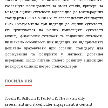
Розглянуто послідовність та зміст етапів, критерії та
методи оцінки суттєвості відповідно до міжнародних
стандартів GRI 3 і МСФЗ S1 та європейських стандартів
ESRS. Виокремлено три підходи до оцінки суттєвості,
які ґрунтуються на різних концепціях: суттєвості
впливу, фінансовій суттєвості та подвійній суттєвості.
Визначено особливості цих підходів, які підприємству
доцільно враховувати при обранні стандарту для
формування та розкриття у звітності доречної
інформації щодо питань сталого розвитку відповідно
до інформаційних потреб стейкхолдерів.
ПОСИЛАННЯ
Torelli R., Balluchi F., Furlotti K. The materiality
assessment and stakeholder engagement: A content