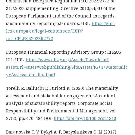
Commission Delegated Regulation (EU) 2023/2772 of
31.7.2023 supplementing Directive 2013/34/EU of the
European Parliament and of the Council as regards
sustainability reporting standards. URL:
https://eur-
lex.europa.eu/legal-content/en/TXT/?
uri=CELEX:32023R2772
European Financial Reporting Advisory Group : EFRAG
IG1. URL:
https://www.efrag.org/Assets/Download?
assetUrl=/sites/webpublishing/SiteAssets/IG+1+Materialit
y+Assessment_final.pdf
Torelli R, Balluchi F, Furlotti K. (2020) The materiality
assessment and stakeholder engagement: A content
analysis of sustainability reports. Corporate Social
Responsibility and Environmental Management, vol.
27(2), pp. 470–484 DOI:
https://doi.org/10.1002/csr.1813
Baranovska T. V, Dykyi A. P, Baryshnikova O. M (2017)