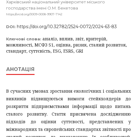
Харківський національний університет міського
господарства імені О.М. Бекетова
https://orcid.org/0009-0008-9907-7142
https://doi.org/10.32782/2524-0072/2024-63-83
DOI:
аналіз, вплив, звіт, критерій,
Ключові слова:
можливості, МСФЗ S1, оцінка, ризик, сталий розвиток,
стандарт, суттєвість, ESG, ESRS, GRI
АНОТАЦІЯ
В сучасних умовах зростання екологічних і соціальних
викликів підвищуються вимоги стейкхолдерів до
розкриття підприємствами інформації щодо питань
сталого розвитку. Стаття присвячена дослідженню
підходів до оцінки суттєвості, представлених у
міжнародних та європейських стандартах звітності про
сталий розвиток, та визначенню їх особливостей.