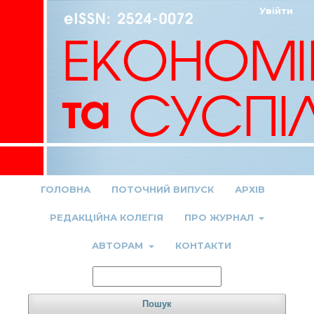
Увійти
ГОЛОВНА
ПОТОЧНИЙ ВИПУСК
АРХІВ
РЕДАКЦІЙНА КОЛЕГІЯ
ПРО ЖУРНАЛ
АВТОРАМ
КОНТАКТИ
Пошук