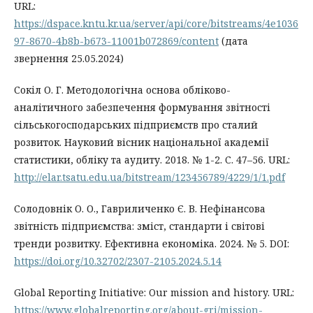
URL:
https://dspace.kntu.kr.ua/server/api/core/bitstreams/4e1036
97-8670-4b8b-b673-11001b072869/content
(дата
звернення 25.05.2024)
Сокіл О. Г. Методологічна основа обліково-
аналітичного забезпечення формування звітності
сільськогосподарських підприємств про сталий
розвиток. Науковий вісник національної академії
статистики, обліку та аудиту. 2018. № 1-2. C. 47–56. URL:
http://elar.tsatu.edu.ua/bitstream/123456789/4229/1/1.pdf
Солодовнік О. О., Гавриличенко Є. В. Нефінансова
звітність підприємства: зміст, стандарти і світові
тренди розвитку. Ефективна економіка. 2024. № 5. DOI:
https://doi.org/10.32702/2307-2105.2024.5.14
Global Reporting Initiative: Our mission and history. URL:
https://www.globalreporting.org/about-gri/mission-