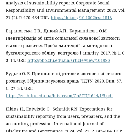
analysis of sustainability reports. Corporate Social
Responsibility and Environmental Management. 2020. Vol.
27 (2). P. 470-484 URL:
https://doi.org/10.1002/csr.1813
Барановська Т.В., Дикий А.П., Баришнікова О.М.
Ідентифікація об’єктів соціальної складової звітності
сталого розвитку. Проблеми теорії та методології
бухгалтерського обліку, контролю і аналізу. 2017. № 1. C.
3–14. URL:
http://pbo.ztu.edu.ua/article/view/101986
Будько О. В. Принципи підготовки звітності зі сталого
розвитку. Збірник наукових праць ЧДТУ. 2020. Вип. 57.
С. 27–34. URL:
https://er.chdtu.edu.ua/bitstream/ChSTU/1644/1/5.pdf
Elkins H., Entwistle G., Schmidt R.N. Expectations for
sustainability reporting from users, preparers, and the
accounting profession. International Journal of
Disclosure and Governance. 2024. Vol. 21. P. 143–164. DOI: