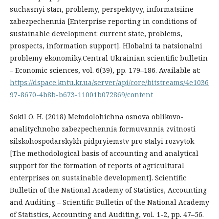
suchasnyi stan, problemy, perspektyvy, informatsiine
zabezpechennia [Enterprise reporting in conditions of
sustainable development: current state, problems,
prospects, information support]. Hlobalni ta natsionalni
problemy ekonomiky.Central Ukrainian scientific bulletin
– Economic sciences, vol. 6(39), pp. 179–186. Available at:
https://dspace.kntu.kr.ua/server/api/core/bitstreams/4e1036
97-8670-4b8b-b673-11001b072869/content
Sokil O. H. (2018) Metodolohichna osnova oblikovo-
analitychnoho zabezpechennia formuvannia zvitnosti
silskohospodarskykh pidpryiemstv pro stalyi rozvytok
[The methodological basis of accounting and analytical
support for the formation of reports of agricultural
enterprises on sustainable development]. Scientific
Bulletin of the National Academy of Statistics, Accounting
and Auditing – Scientific Bulletin of the National Academy
of Statistics, Accounting and Auditing, vol. 1-2, pp. 47–56.