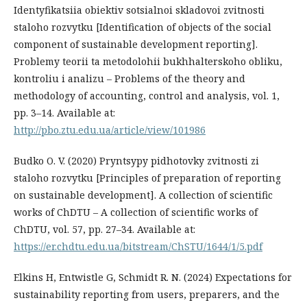
Identyfikatsiia obiektiv sotsialnoi skladovoi zvitnosti
staloho rozvytku [Identification of objects of the social
component of sustainable development reporting].
Problemy teorii ta metodolohii bukhhalterskoho obliku,
kontroliu i analizu – Problems of the theory and
methodology of accounting, control and analysis, vol. 1,
pp. 3–14. Available at:
http://pbo.ztu.edu.ua/article/view/101986
Budko O. V. (2020) Pryntsypy pidhotovky zvitnosti zi
staloho rozvytku [Principles of preparation of reporting
on sustainable development]. A collection of scientific
works of ChDTU – A collection of scientific works of
ChDTU, vol. 57, pp. 27–34. Available at:
https://er.chdtu.edu.ua/bitstream/ChSTU/1644/1/5.pdf
Elkins H, Entwistle G, Schmidt R. N. (2024) Expectations for
sustainability reporting from users, preparers, and the