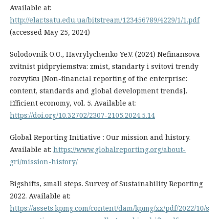
Available at:
http://elar.tsatu.edu.ua/bitstream/123456789/4229/1/1.pdf
(accessed May 25, 2024)
Solodovnik O.O., Havrylychenko Ye.V. (2024) Nefinansova
zvitnist pidpryiemstva: zmist, standarty i svitovi trendy
rozvytku [Non-financial reporting of the enterprise:
content, standards and global development trends].
Efficient economy, vol. 5. Available at:
https://doi.org/10.32702/2307-2105.2024.5.14
Global Reporting Initiative : Our mission and history.
Available at:
https://www.globalreporting.org/about-
gri/mission-history/
Bigshifts, small steps. Survey of Sustainability Reporting
2022. Available at:
https://assets.kpmg.com/content/dam/kpmg/xx/pdf/2022/10/s