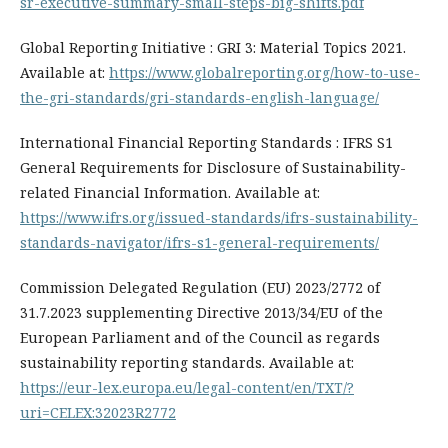
sr-executive-summary-small-steps-big-shifts.pdf
Global Reporting Initiative : GRI 3: Material Topics 2021.
Available at:
https://www.globalreporting.org/how-to-use-
the-gri-standards/gri-standards-english-language/
International Financial Reporting Standards : IFRS S1
General Requirements for Disclosure of Sustainability-
related Financial Information. Available at:
https://www.ifrs.org/issued-standards/ifrs-sustainability-
standards-navigator/ifrs-s1-general-requirements/
Commission Delegated Regulation (EU) 2023/2772 of
31.7.2023 supplementing Directive 2013/34/EU of the
European Parliament and of the Council as regards
sustainability reporting standards. Available at:
https://eur-lex.europa.eu/legal-content/en/TXT/?
uri=CELEX:32023R2772