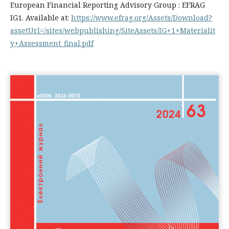
European Financial Reporting Advisory Group : EFRAG
IG1. Available at:
https://www.efrag.org/Assets/Download?
assetUrl=/sites/webpublishing/SiteAssets/IG+1+Materialit
y+Assessment_final.pdf