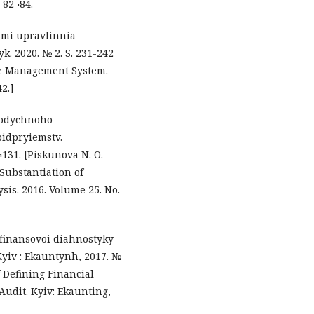
 82¬84.
emi upravlinnia
. 2020. № 2. S. 231-242
ise Management System.
2.]
todychnoho
idpryiemstv.
¬131. [Piskunova N. O.
Substantiation of
sis. 2016. Volume 25. No.
 finansovoi diahnostyky
Kyiv : Ekauntynh, 2017. №
of Defining Financial
Audit. Kyiv: Ekaunting,