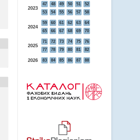
47
48
49
50
51
52
2023
53
54
55
56
57
58
59
60
61
62
63
64
2024
65
66
67
68
69
70
71
72
73
74
75
76
2025
77
78
79
80
81
82
2026
83
84
85
86
87
88