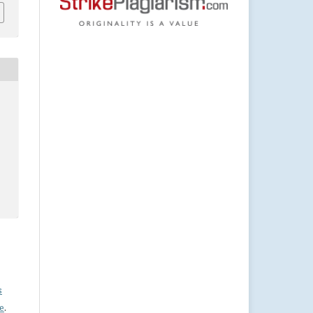
s
se
.