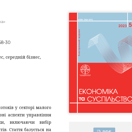
ка»
58-30
с, середній бізнес,
отоків у секторі малого
ові аспекти управління
ки, включаючи вибір
ів. Стаття базується на
PDF