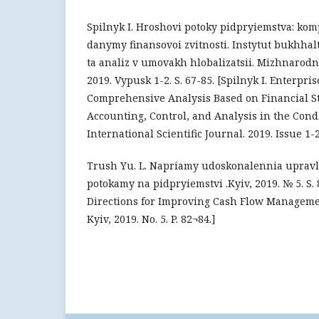
Spilnyk I. Hroshovi potoky pidpryiemstva: kom
danymy finansovoi zvitnosti. Instytut bukhhal
ta analiz v umovakh hlobalizatsii. Mizhnarod
2019. Vypusk 1-2. S. 67-85. [Spilnyk I. Enterpri
Comprehensive Analysis Based on Financial Sta
Accounting, Control, and Analysis in the Condi
International Scientific Journal. 2019. Issue 1-2
Trush Yu. L. Napriamy udoskonalennia uprav
potokamy na pidpryiemstvi .Kyiv, 2019. № 5. S. 
Directions for Improving Cash Flow Managemen
Kyiv, 2019. No. 5. P. 82¬84.]